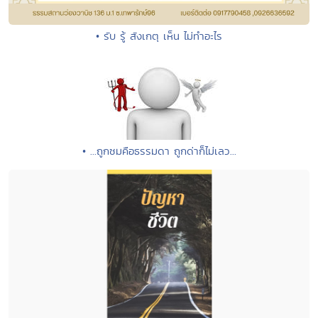
• รับ รู้ สังเกตุ เห็น ไม่ทำอะไร
• ...ถูกชมคือธรรมดา ถูกด่าก็ไม่เลว...