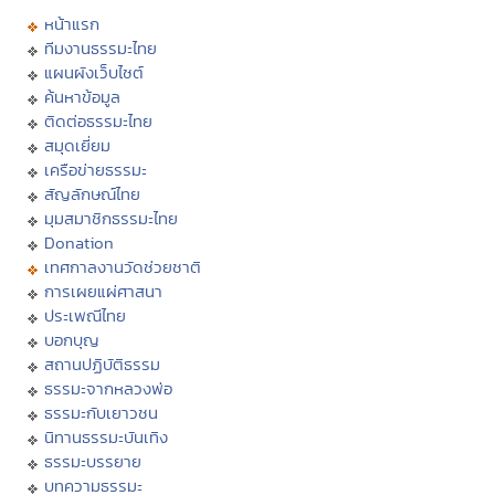
หน้าแรก
ทีมงานธรรมะไทย
แผนผังเว็บไซต์
ค้นหาข้อมูล
ติดต่อธรรมะไทย
สมุดเยี่ยม
เครือข่ายธรรมะ
สัญลักษณ์ไทย
มุมสมาชิกธรรมะไทย
Donation
เทศกาลงานวัดช่วยชาติ
การเผยแผ่ศาสนา
ประเพณีไทย
บอกบุญ
สถานปฏิบัติธรรม
ธรรมะจากหลวงพ่อ
ธรรมะกับเยาวชน
นิทานธรรมะบันเทิง
ธรรมะบรรยาย
บทความธรรมะ