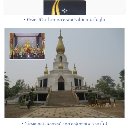
• ปัญหาชีวิต โดย หลวงพ่อปราโมทย์ ปาโมชฺโช
• "ต้องช่วยตัวเองก่อน" (หลวงปูเหรียญ วรลาโภ)