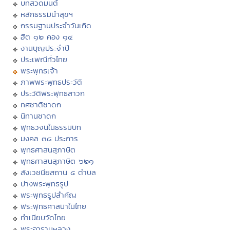
บทสวดมนต์
หลักธรรมนำสุขฯ
กรรมฐานประจำวันเกิด
ฮีต ๑๒ คอง ๑๔
งานบุญประจำปี
ประเพณีทั่วไทย
พระพุทธเจ้า
ภาพพระพุทธประวัติ
ประวัติพระพุทธสาวก
ทศชาติชาดก
นิทานชาดก
พุทธวจนในธรรมบท
มงคล ๓๘ ประการ
พุทธศาสนสุภาษิต
พุทธศาสนสุภาษิต ๖๒๑
สังเวชนียสถาน ๔ ตำบล
ปางพระพุทธรูป
พระพุทธรูปสำคัญ
พระพุทธศาสนาในไทย
ทำเนียบวัดไทย
พระอารามหลวง