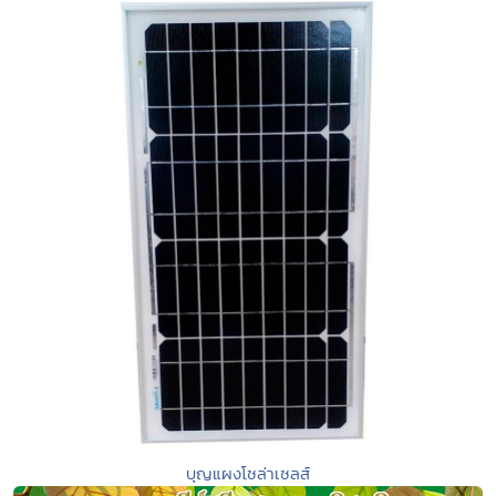
บุญแผงโซล่าเซลส์