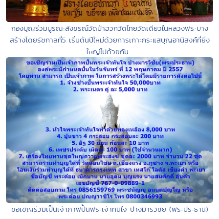
กองบุญร่วมบูรณะสังขรณ์วัดป่าฮวกวัดไทยวัดเดียวในหลวงพระบาง
สร้างโดยรัชกาลที่5 เริ่มต้นปีใหม่ด้วยการเกาะกระแสบุญอานิสงค์ที่ยิ่ง
ใหญ่ไปด้วยกัน...
ขอเชิญร่วมเป็นเจ้าภาพปั้นพระเจ้าทันใจ ปางมารวิชัย (พระประธาน)