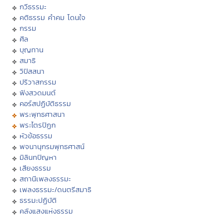
กวีธรรมะ
คติธรรม คำคม โดนใจ
กรรม
ศีล
บุญทาน
สมาธิ
วิปัสสนา
ปริวาสกรรม
ฟังสวดมนต์
คอร์สปฏิบัติธรรม
พระพุทธศาสนา
พระไตรปิฏก
หัวข้อธรรม
พจนานุกรมพุทธศาสน์
มิลินทปัญหา
เสียงธรรม
สถานีเพลงธรรมะ
เพลงธรรมะ/ดนตรีสมาธิ
ธรรมะปฏิบัติ
คลังแสงแห่งธรรม