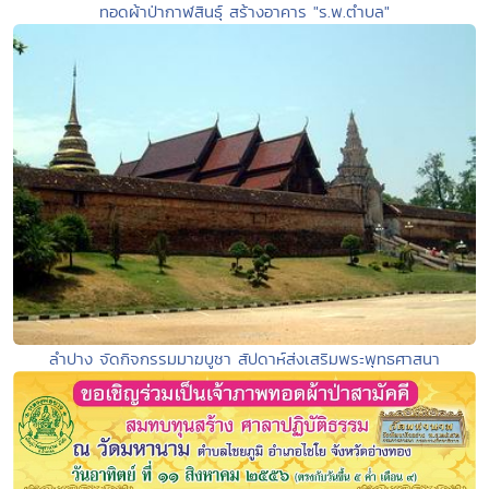
ทอดผ้าป่ากาฬสินธุ์ สร้างอาคาร "ร.พ.ตำบล"
ลำปาง จัดกิจกรรมมาฆบูชา สัปดาห์ส่งเสริมพระพุทธศาสนา