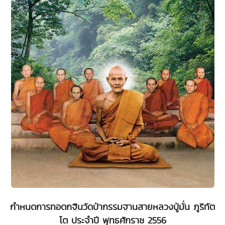
กำหนดการทอดกฐินวัดป่ากรรมฐานสายหลวงปู่มั่น ภูริทัต
โต ประจำปี พุทธศักราช 2556