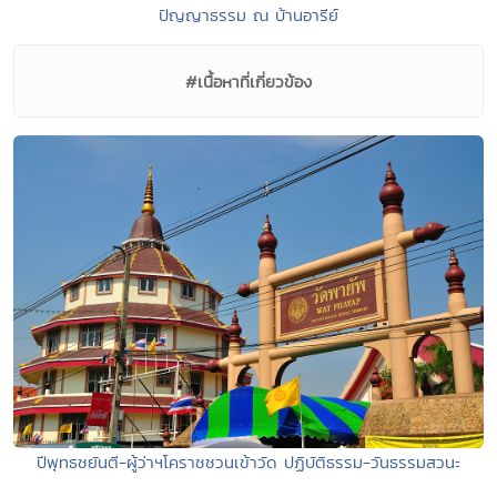
ปัญญาธรรม ณ บ้านอารีย์
#เนื้อหาที่เกี่ยวข้อง
ปีพุทธชยันตี-ผู้ว่าฯโคราชชวนเข้าวัด ปฏิบัติธรรม-วันธรรมสวนะ