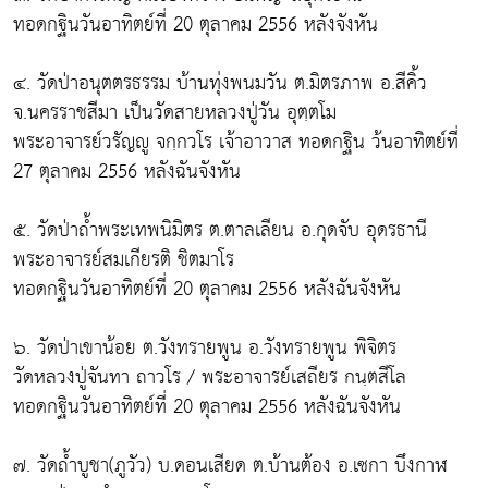
ทอดกฐินวันอาทิตย์ที่ 20 ตุลาคม 2556 หลังจังหัน
๔. วัดป่าอนุตตรธรรม บ้านทุ่งพนมวัน ต.มิตรภาพ อ.สีคิ้ว
จ.นครราชสีมา เป็นวัดสายหลวงปู่วัน อุตฺตโม
พระอาจารย์วรัญญู จกฺกวโร เจ้าอาวาส ทอดกฐิน ว้นอาทิตย์ที่
27 ตุลาคม 2556 หลังฉันจังหัน
๕. วัดป่าถ้ำพระเทพนิมิตร ต.ตาลเลียน อ.กุดจับ อุดรธานี
พระอาจารย์สมเกียรติ ชิตมาโร
ทอดกฐินวันอาทิตย์ที่ 20 ตุลาคม 2556 หลังฉันจังหัน
๖. วัดป่าเขาน้อย ต.วังทรายพูน อ.วังทรายพูน พิจิตร
วัดหลวงปู่จันทา ถาวโร / พระอาจารย์เสถียร กนฺตสีโล
ทอดกฐินวันอาทิตย์ที่ 20 ตุลาคม 2556 หลังฉันจังหัน
๗. วัดถ้ำบูชา(ภูวัว) บ.ดอนเสียด ต.บ้านต้อง อ.เซกา บึงกาฬ