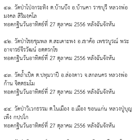
๔๑. วัดป่าโป่งกระทิง ต.บ้านบึง อ.บ้านคา ราชบุรี หลวงพ่อ
มงคล สิริมงฺคโล
ทอดกฐินวันอาทิตย์ที่ 27 ตุลาคม 2556 หลังฉันจังหัน
๔๒. วัดป่าไชยชุมพล ต.สะเดาะพง อ.เขาค้อ เพชรบูรณ์ พระ
อาจารย์จีรวัฒน์ อตฺตรกฺโข
ทอดกฐินวันอาทิตย์ที่ 27 ตุลาคม 2556 หลังฉันจังหัน
๔๓. วัดถ้ำเป็ด ต.ปทุมวาปี อ.ส่องดาว จ.สกลนคร หลวงพ่อ
ก้าน จิตฺตธมฺโม
ทอดกฐินวันอาทิตย์ที่ 27 ตุลาคม 2556 หลังฉันจังหัน
๔๔. วัดป่าวิเวกธรรม ต.ในเมือง อ.เมือง ขอนแก่น หลวงปู่บุญ
เพ็ง กปฺปโก
ทอดกฐินวันอาทิตย์ที่ 27 ตุลาคม 2556 หลังฉันจังหัน