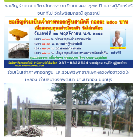
ขอเชิญร่วมงานมุทิตาสักการะอายุวัฒนมงคล ๑๐๒ ปี หลวงปู่จันทร์ศรี
จนฺททีโป วัดโพธิสมภรณ์ อุดรธานี
ร่วมเป็นเจ้าภาพทอดกฐิน และร่วมพิธีพุทธาภิเษกหลวงพ่อขาววัดไผ่
เหลือง ตำบลบางรักพัฒนา บางบัวทอง นนทบุรี