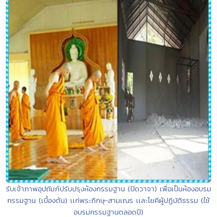
รับเจ้าภาพอุปถัมภ์ปรับปรุงห้องกรรมฐาน (ปิดวาจา) เพื่อเป็นห้องอบรม
กรรมฐาน (เบื้องต้น) เเก่พระภิกษุ-สามเณร เเละโยคีผู้ปฏิบัติธรรม (ใช้
อบรมกรรมฐานตลอดปี)