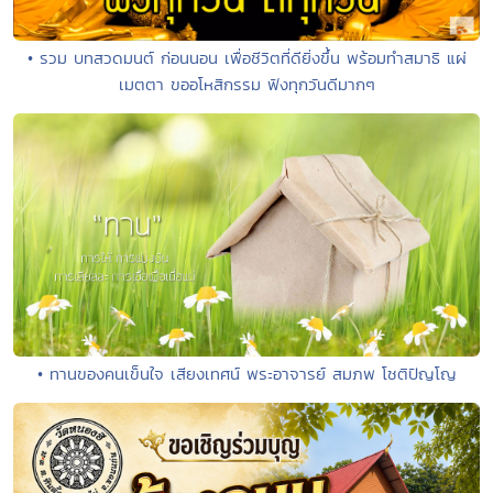
• รวม บทสวดมนต์ ก่อนนอน เพื่อชีวิตที่ดียิ่งขึ้น พร้อมทำสมาธิ แผ่
เมตตา ขออโหสิกรรม ฟังทุกวันดีมากๆ
• ทานของคนเข็นใจ เสียงเทศน์ พระอาจารย์ สมภพ โชติปัญโญ