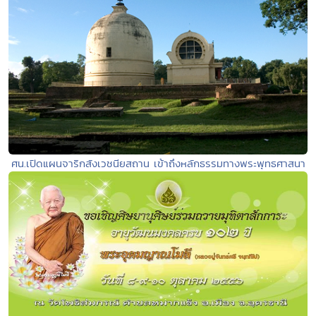
ศน.เปิดแผนจาริกสังเวชนียสถาน เข้าถึงหลักธรรมทางพระพุทธศาสนา