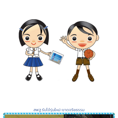
สพฐ.รับโจ๋รุ่นใหม่-ขาดจริยธรรม