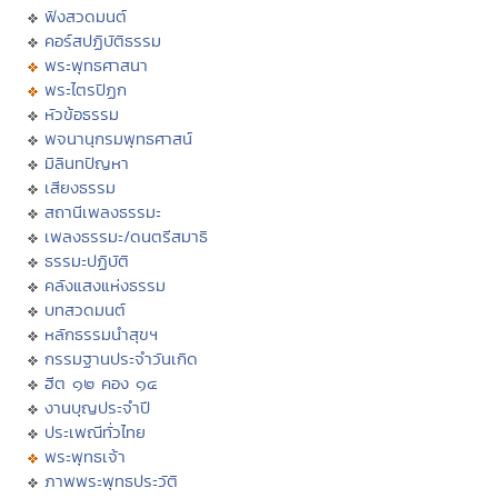
ฟังสวดมนต์
คอร์สปฏิบัติธรรม
พระพุทธศาสนา
พระไตรปิฏก
หัวข้อธรรม
พจนานุกรมพุทธศาสน์
มิลินทปัญหา
เสียงธรรม
สถานีเพลงธรรมะ
เพลงธรรมะ/ดนตรีสมาธิ
ธรรมะปฏิบัติ
คลังแสงแห่งธรรม
บทสวดมนต์
หลักธรรมนำสุขฯ
กรรมฐานประจำวันเกิด
ฮีต ๑๒ คอง ๑๔
งานบุญประจำปี
ประเพณีทั่วไทย
พระพุทธเจ้า
ภาพพระพุทธประวัติ