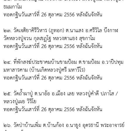
ธมฺมกาโม
ทอดกฐินวันเสาร์ที่ 26 ตุลาคม 2556 หลังฉันจังหัน
๒๓. วัดเจติยาคิรีวิหาร (ภูทอก) ต.นาแสง อ.ศรีวิไล บึงกาฬ
วัดหลวงปู่จวน กุลเชฏฺโฐ หลวงตาแยง สุขกาโม
ทอดกฐินวันเสาร์ที่ 26 ตุลาคม 2556 หลังฉันจังหัน
๒๔. ที่พักสงฆ์ประชาคมบ้านขามป้อม ต.ขามป้อม อ.วาปีปทุม
มหาสารคาม (บ้านเกิดหลวงปู่ศรี มหาวีโร)
ทอดกฐินวันเสาร์ที่ 26 ตุลาคม 2556 หลังฉันจังหัน
๒๕. วัดถ้ำผาปู่ ต.นาอ้อ อ.เมือง เลย หลวงปู่คำดี ปภาโส /
หลวงปู่เผย วิริโย
ทอดกฐินวันเสาร์ที่ 26 ตุลาคม 2556 หลังฉันจังหัน
๒๖. วัดป่าบ้านเพิ่ม ต.บ้านก้อง อ.นายูง อุดรธานี พระอาจารย์