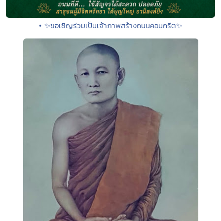
• ✨ขอเชิญร่วมเป็นเจ้าภาพสร้างถนนคอนกรีต✨