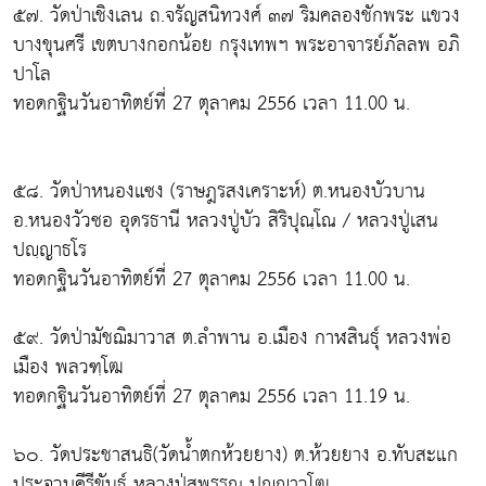
๕๗. วัดป่าเชิงเลน ถ.จรัญสนิทวงศ์ ๓๗ ริมคลองชักพระ แขวง
บางขุนศรี เขตบางกอกน้อย กรุงเทพฯ พระอาจารย์ภัลลพ อภิ
ปาโล
ทอดกฐินวันอาทิตย์ที่ 27 ตุลาคม 2556 เวลา 11.00 น.
๕๘. วัดป่าหนองแซง (ราษฎรสงเคราะห์) ต.หนองบัวบาน
อ.หนองวัวซอ อุดรธานี หลวงปู่บัว สิริปุณฺโณ / หลวงปู่เสน
ปญฺญาธโร
ทอดกฐินวันอาทิตย์ที่ 27 ตุลาคม 2556 เวลา 11.00 น.
๕๙. วัดป่ามัชฌิมาวาส ต.ลำพาน อ.เมือง กาฬสินธุ์ หลวงพ่อ
เมือง พลวฑฺโฒ
ทอดกฐินวันอาทิตย์ที่ 27 ตุลาคม 2556 เวลา 11.19 น.
๖๐. วัดประชาสนธิ(วัดน้ำตกห้วยยาง) ต.ห้วยยาง อ.ทับสะแก
ประจวบคีรีขันธ์ หลวงปู่สุพรรณ ปญฺญาวุโฒ