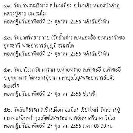
๔๙. วัดป่าพรหมวิหาร ต.โนนเมือง อ.โนนสัง หนองบัวลำภู
หลวงปู่สาย เขมธมฺโม
ทอดกฐินวันอาทิตย์ที่ 27 ตุลาคม 2556 หลังฉันจังหัน
๕๐. วัดป่าศรัทธาถวาย (วัดถ้ำเต่า) ต.หนองอ้อ อ.หนองวัวซอ
อุดรธานี พระอาจารย์บุญมี ธมฺมรโต
ทอดกฐินวันอาทิตย์ที่ 27 ตุลาคม 2556 หลังฉันจังหัน
๕๑. วัดป่าวิเวกวัฒนาราม บ.ห้วยทราย ต.คำชะอี อ.คำชะอี
จ.มุกดาหาร วัดหลวงปู่จาม มหาปุญฺโญ/พระอาจารย์แจ๋ว
ธมฺมธโร
ทอดกฐินวันอาทิตย์ที่ 27 ตุลาคม 2556 ช่วงเช้า
๕๒. วัดสันติธรรม ต.ช้างเผือก อ.เมือง เชียงใหม่ วัดหลวงปู่
มหาทองอินทร์ กุสลจิตฺโต/พระอาจารย์มหาศรีนวล วิมโล
ทอดกฐินวันอาทิตย์ที่ 27 ตุลาคม 2556 เวลา 09.30 น.