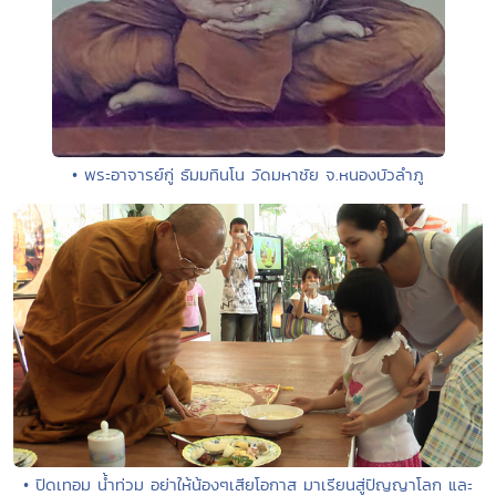
• พระอาจารย์กู่ ธัมมทินโน วัดมหาชัย จ.หนองบัวลำภู
• ปิดเทอม น้ำท่วม อย่าให้น้องๆเสียโอกาส มาเรียนสู่ปัญญาโลก และ