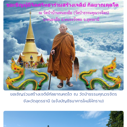
ขอเชิญร่วมสร้างเจดีย์กัลฺยาณคฺตฺโต ณ วัดป่าธรรมคุณวรจิตร
จังหวัดอุดรธานี (แจ้งบัญชีธนาคารใหม่ให้ทราบ)