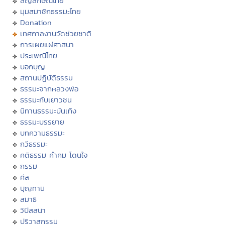
สัญลักษณ์ไทย
มุมสมาชิกธรรมะไทย
Donation
เทศกาลงานวัดช่วยชาติ
การเผยแผ่ศาสนา
ประเพณีไทย
บอกบุญ
สถานปฏิบัติธรรม
ธรรมะจากหลวงพ่อ
ธรรมะกับเยาวชน
นิทานธรรมะบันเทิง
ธรรมะบรรยาย
บทความธรรมะ
กวีธรรมะ
คติธรรม คำคม โดนใจ
กรรม
ศีล
บุญทาน
สมาธิ
วิปัสสนา
ปริวาสกรรม