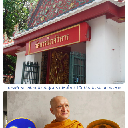
เชิญพุทธศาสนิกชนร่วมบุญ งานสมโภช 175 ปีวัดบวรนิเวศวรวิหาร