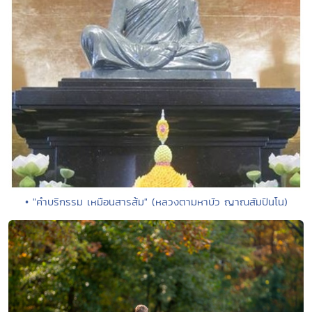
• "คำบริกรรม เหมือนสารส้ม" (หลวงตามหาบัว ญาณสัมปันโน)