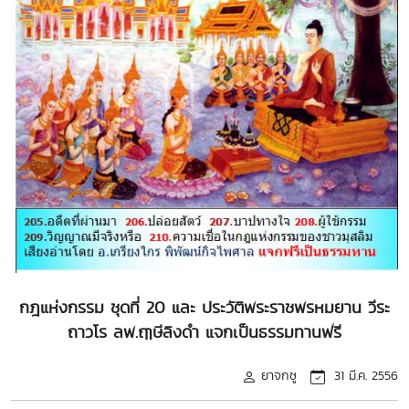
กฎแห่งกรรม ชุดที่ 20 และ ประวัติพระราชพรหมยาน วีระ
ถาวโร ลพ.ฤๅษีลิงดำ แจกเป็นธรรมทานฟรี
ยาจกซู
31 มี.ค. 2556