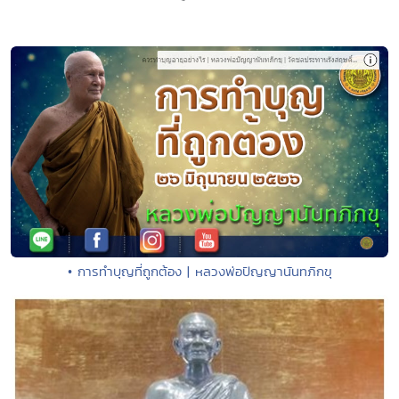
• การทำบุญที่ถูกต้อง | หลวงพ่อปัญญานันทภิกขุ