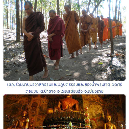
เชิญร่วมงานปริวาสกรรมและปฏิบัติธรรมและสรงน้ำพระธาตุ วัดศรี
ดอนชัย ต.ป่าซาง อ.เวียงเชียงรุ้ง จ.เชียงราย