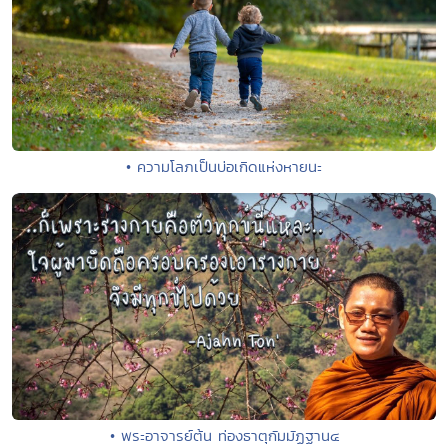
• ความโลภเป็นบ่อเกิดแห่งหายนะ
• พระอาจารย์ต้น ท่องธาตุกัมมัฏฐาน๔