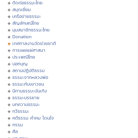
ติดต่อธรรมะไทย
สมุดเยี่ยม
เครือข่ายธรรมะ
สัญลักษณ์ไทย
มุมสมาชิกธรรมะไทย
Donation
เทศกาลงานวัดช่วยชาติ
การเผยแผ่ศาสนา
ประเพณีไทย
บอกบุญ
สถานปฏิบัติธรรม
ธรรมะจากหลวงพ่อ
ธรรมะกับเยาวชน
นิทานธรรมะบันเทิง
ธรรมะบรรยาย
บทความธรรมะ
กวีธรรมะ
คติธรรม คำคม โดนใจ
กรรม
ศีล