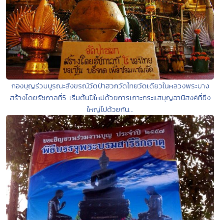
กองบุญร่วมบูรณะสังขรณ์วัดป่าฮวกวัดไทยวัดเดียวในหลวงพระบาง
สร้างโดยรัชกาลที่5 เริ่มต้นปีใหม่ด้วยการเกาะกระแสบุญอานิสงค์ที่ยิ่ง
ใหญ่ไปด้วยกัน...