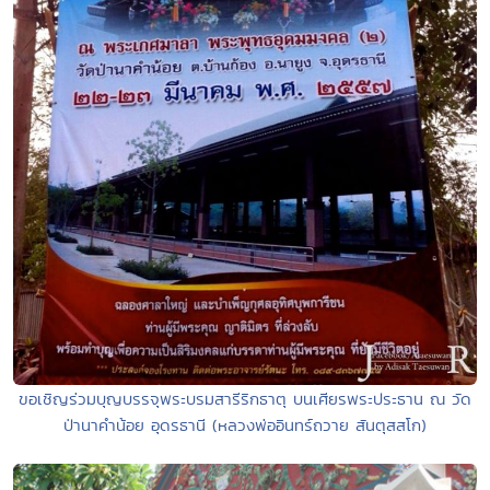
ขอเชิญร่วมบุญบรรจุพระบรมสารีริกธาตุ บนเศียรพระประธาน ณ วัด
ป่านาคำน้อย อุดรธานี (หลวงพ่ออินทร์ถวาย สันตุสสโก)