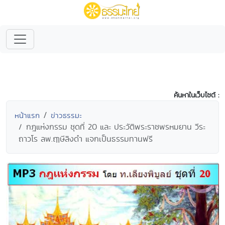
ค้นหาในเว็บไซต์ :
หน้าแรก
ข่าวธรรมะ
กฎแห่งกรรม ชุดที่ 20 และ ประวัติพระราชพรหมยาน วีระ
ถาวโร ลพ.ฤๅษีลิงดำ แจกเป็นธรรมทานฟรี