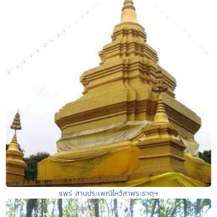
แพร่ สานประเพณีไหว้สาพระธาตุฯ