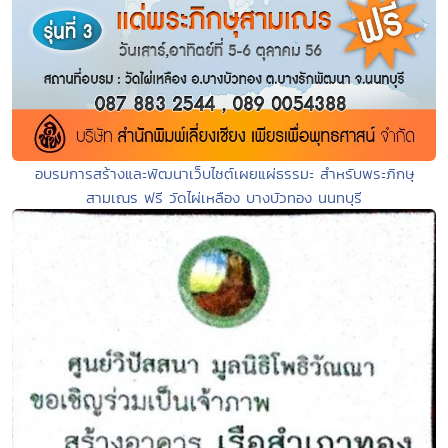
อบรมการสร้างและพัฒนาเว็บไซต์เผยแผ่ธรรมะ สำหรับพระภิกษุ
สามเณร ฟรี วัดไผ่เหลือง บางบัวทอง นนทบุรี