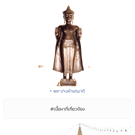
• ๒๙.ปางห้ามญาติ
#เนื้อหาที่เกี่ยวข้อง