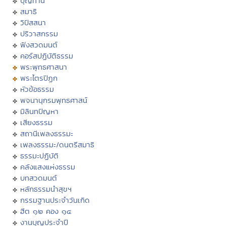
บุญทาน
สมาธิ
วิปัสสนา
ปริวาสกรรม
ฟังสวดมนต์
คอร์สปฏิบัติธรรม
พระพุทธศาสนา
พระไตรปิฏก
หัวข้อธรรม
พจนานุกรมพุทธศาสน์
มิลินทปัญหา
เสียงธรรม
สถานีเพลงธรรมะ
เพลงธรรมะ/ดนตรีสมาธิ
ธรรมะปฏิบัติ
คลังแสงแห่งธรรม
บทสวดมนต์
หลักธรรมนำสุขฯ
กรรมฐานประจำวันเกิด
ฮีต ๑๒ คอง ๑๔
งานบุญประจำปี