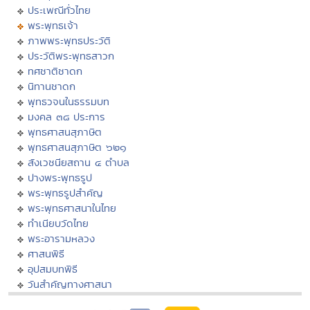
ประเพณีทั่วไทย
พระพุทธเจ้า
ภาพพระพุทธประวัติ
ประวัติพระพุทธสาวก
ทศชาติชาดก
นิทานชาดก
พุทธวจนในธรรมบท
มงคล ๓๘ ประการ
พุทธศาสนสุภาษิต
พุทธศาสนสุภาษิต ๖๒๑
สังเวชนียสถาน ๔ ตำบล
ปางพระพุทธรูป
พระพุทธรูปสำคัญ
พระพุทธศาสนาในไทย
ทำเนียบวัดไทย
พระอารามหลวง
ศาสนพิธี
อุปสมบทพิธี
วันสำคัญทางศาสนา