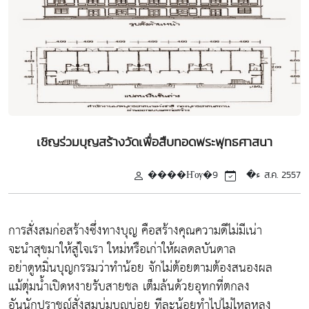
เชิญร่วมบุญสร้างวัดเพื่อสืบทอดพระพุทธศาสนา
����Ҥѹ�ء�
9 ส.ค. 2557
การสั่งสมก่อสร้างซึ่งทางบุญ คือสร้างคุณความดีไม่มีเน่า
จะนำสุขมาให้สู่ใจเรา ใหม่หรือเก่าให้ผลดลบันดาล
อย่าดูหมิ่นบุญกรรมว่าทำน้อย จักไม่ต้อยตามต้องสนองผล
แม้ตุ่มน้ำเปิดหงายรับสายชล เต็มล้นด้วยอุทกที่ตกลง
อันนักปราชญ์สั่งสมบ่มบุญบ่อย ทีละน้อยทำไปไม่ไหลหลง