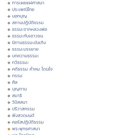
การเผยแผ่ศาสนา
ประเพณีไทย
บอกบุญ
สถานปฏิบัติธรรม
ธรรมะจากหลวงพ่อ
ธรรมะกับเยาวชน
นิทานธรรมะบันเทิง
ธรรมะบรรยาย
บทความธรรมะ
กวีธรรมะ
คติธรรม คำคม โดนใจ
กรรม
ศีล
บุญทาน
สมาธิ
วิปัสสนา
ปริวาสกรรม
ฟังสวดมนต์
คอร์สปฏิบัติธรรม
พระพุทธศาสนา