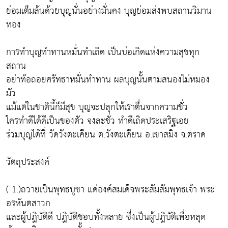
ย่อมเต็มล้นด้วยบุญนั่นอย่างมั่นคง บุญย่อมส่งพบสถานวิมาน
ทอง
การทำบุญทำทานหมั่นทำเถิด เป็นบ่อเกิดแห่งความสุขทุก
สถาน
อย่าท้อถอยศรัทธาหมั่นทำทาน ผลบุญนั้นตามสนองไม่หมอง
มัว
แม้แต่ในชาตินี้ก็มีสุข บุญจะปลุกให้เราตื่นจากความชั่ว
ใครทำดีได้ดีเป็นของตัว จงละชั่ว ทำดีเถิดประเสริฐเอย
ร่วมบุญได้ที่ วัดวังตะเคียน ต.วังตะเคียน อ.เขาสมิง จ.ตราด
วัตถุประสงค์
( 1.)ถวายเป็นพุทธบูชา แด่องค์สมเด็จพระสัมสัมพุทธเจ้า พระ
อรหันตสาวก
และผู้ปฎิบัติดี ปฎิบัติชอบทั้งหลาย ซึ่งเป็นผู้ปฎิบัติเพื่อหลุด