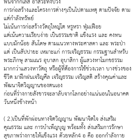
พ้นจากกิเลส อาสวะทั้งปวง
การก่อสร้างและโครงการต่างๆเป็นไปตามเหตุ ตามปัจจัย ตาม
แต่กำลังทรัพย์
ไม่เน้นการก่อสร้างวัตถุใหญ่โต หรูหรา ฟุ่มเฟือย
แต่เน้นความเรียบง่าย เป็นธรรมชาติ แข็งแรง และ คงทน
แบบมักน้อย สันโดษ ตามแนวทางพระศาสดา และ พระป่า
แต่ เป็นสัปปายะ เหมาะแก่ การเจริญธรรม กรรมฐานสำหรับ
พระภิกษุ สามเณร อุบาสก อุบาสิกา ผู้แสวงหาโมกขธรรม
มากกว่าแสวงหาวัตถุ หรือผู้ที่ต้องการใช้ช่วงเวลา บางช่วงของ
ชีวิต มาฝึกฝนเจริญศีล เจริญธรรม เจริญสติ สร้างคุณค่าและ
พัฒนาจิตวิญญานของตนเอง
ก่อนที่ร่างกายสังขารจะลาลับจากโลกอย่างแน่นอนในอนาคต
วันหนึ่งข้างหน้า
( 2.)เป็นที่พักผ่อนทางจิตวิญญาน พัฒนาจิตใจ ส่งเสริม
คุณธรรม และ การบำเพ็ญบุญ พร้อมทั้ง ส่งเสริมการรักษา
สุขภาพร่างกายให้แข็งแรง ด้วยหลัก4 อ คือ ออกกำลังกาย