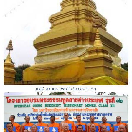
แพร่ สานประเพณีไหว้สาพระธาตุฯ