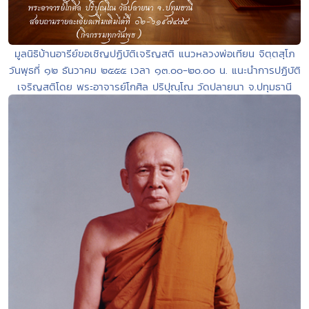
มูลนิธิบ้านอารีย์ขอเชิญปฏิบัติเจริญสติ แนวหลวงพ่อเทียน จิตฺตสุโภ
วันพุธที่ ๑๒ ธันวาคม ๒๕๕๕ เวลา ๑๓.๐๐-๒๐.๐๐ น. แนะนำการปฏิบัติ
เจริญสติโดย พระอาจารย์โกศิล ปริปุณฺโณ วัดปลายนา จ.ปทุมธานี