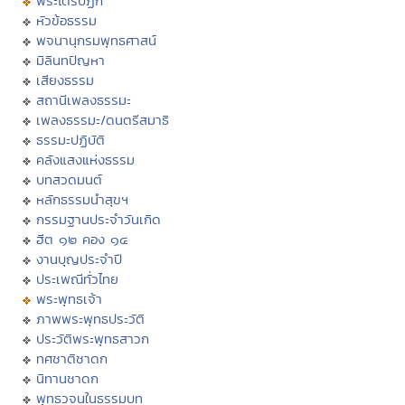
พระไตรปิฏก
หัวข้อธรรม
พจนานุกรมพุทธศาสน์
มิลินทปัญหา
เสียงธรรม
สถานีเพลงธรรมะ
เพลงธรรมะ/ดนตรีสมาธิ
ธรรมะปฏิบัติ
คลังแสงแห่งธรรม
บทสวดมนต์
หลักธรรมนำสุขฯ
กรรมฐานประจำวันเกิด
ฮีต ๑๒ คอง ๑๔
งานบุญประจำปี
ประเพณีทั่วไทย
พระพุทธเจ้า
ภาพพระพุทธประวัติ
ประวัติพระพุทธสาวก
ทศชาติชาดก
นิทานชาดก
พุทธวจนในธรรมบท