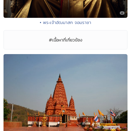
• พระเจ้าอัฒมาสก จอมราชา
#เนื้อหาที่เกี่ยวข้อง