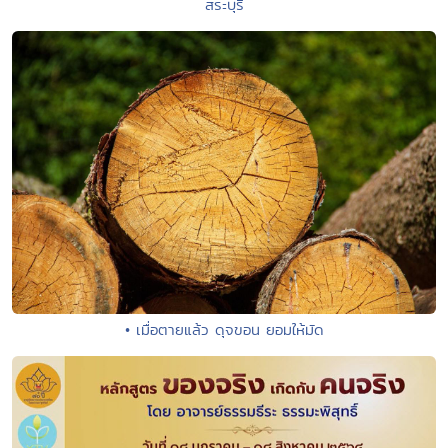
สระบุรี
• เมื่อตายแล้ว ดุจขอน ยอมให้มัด