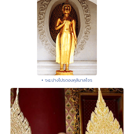
• ๖๕.ปางโปรดองคุลิมาลโจร