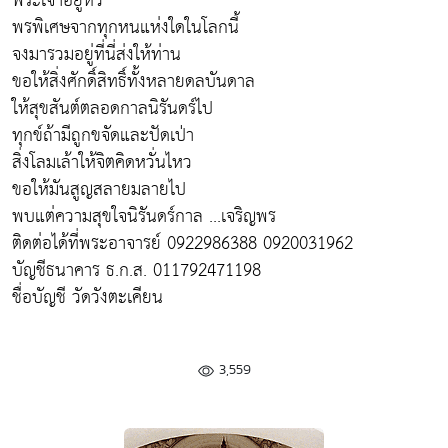
พระเจ้าอยู่หัว
พรพิเศษจากทุกหนแห่งใดในโลกนี้
จงมารวมอยู่ที่นี่ส่งให้ท่าน
ขอให้สิ่งศักดิ์สิทธิ์ทั้งหลายดลบันดาล
ให้สุขสันต์ตลอดกาลนิรันดร์ไป
ทุกข์ถ้ามีถูกขจัดและปัดเป่า
สิ่งโลมเล้าให้จิตคิดหวั่นไหว
ขอให้มันสูญสลายมลายไป
พบแต่ความสุขใจนิรันดร์กาล ...เจริญพร
ติดต่อได้ที่พระอาจารย์ 0922986388 0920031962
บัญชีธนาคาร ธ.ก.ส. 011792471198
ชื่อบัญชี วัดวังตะเคียน
3,559