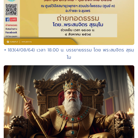
• 183(4/08/64) เวลา 18.00 น. บรรยายธรรม โดย พระสมจิตร สุธมฺ
โม