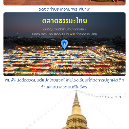
วัดจัดทำบุญถวาย"พระพี่นาง"
พิมพ์หนังสือสวดมนต์แปลไทยแจกให้กับโรงเรียนที่ต้องการปลูกฝังเด็ก
ด้านศาสนาสวดมนต์ไหว้พระ