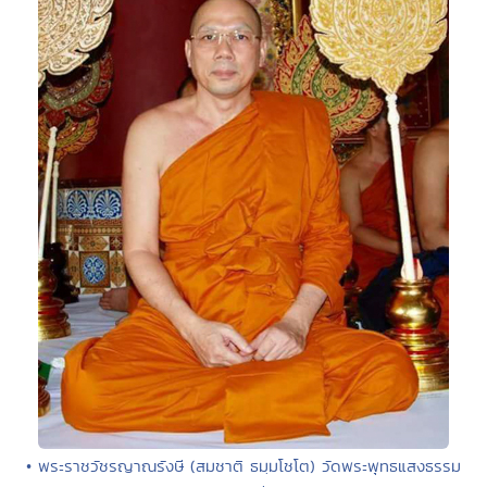
• พระราชวัชรญาณรังษี (สมชาติ ธมฺมโชโต) วัดพระพุทธแสงธรรม