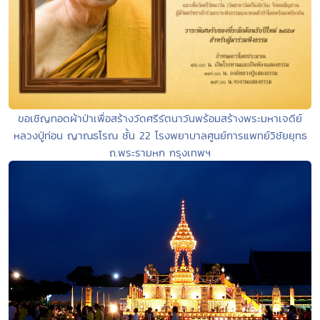
ขอเชิญทอดผ้าป่าเพื่อสร้างวัดศรีรัตนาวันพร้อมสร้างพระมหาเจดีย์
หลวงปู่ท่อน ญาณธโรณ ชั้น 22 โรงพยาบาลศูนย์การแพทย์วิชัยยุทธ
ถ.พระรามหก กรุงเทพฯ