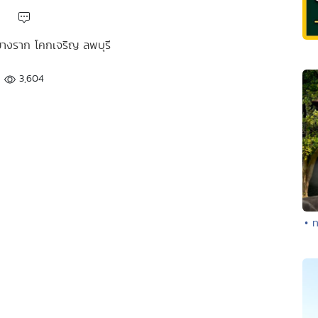
ัดยางราก โคกเจริญ ลพบุรี
3,604
• 