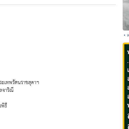
• 
พระเทพรัตนราชสุดาฯ
จาริณี
พิธี