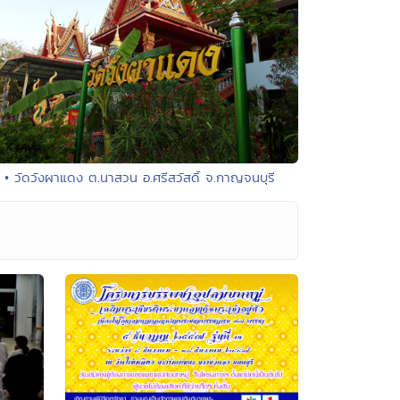
• วัดวังผาแดง ต.นาสวน อ.ศรีสวัสดิ์ จ.กาญจนบุรี