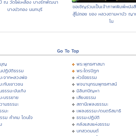
ปี ณ วัดไผ่เหลือง บางรักพัฒนา
ขอเชิญร่วมเป็นเจ้าภาพพิมพ์หนังส
บางบัวทอง นนทบุรี
สู้ไม่ถอย ของ หลวงตามหาบัว ญา
โน
Go To Top
บุญ
พระพุทธศาสนา
นปฏิบัติธรรม
พระไตรปิฏก
มะจากหลวงพ่อ
หัวข้อธรรม
มะกับเยาวชน
พจนานุกรมพุทธศาสน์
นธรรมะบันเทิง
มิลินทปัญหา
มะบรรยาย
เสียงธรรม
วามธรรมะ
สถานีเพลงธรรมะ
ธรรมะ
เพลงธรรมะ/ดนตรีสมาธิ
ธรรม คำคม โดนใจ
ธรรมะปฏิบัติ
ม
คลังแสงแห่งธรรม
บทสวดมนต์