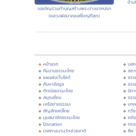
ข้าม
ขอเชิญร่วมทำบุญสร้างพระปางนาคปรก
(หลวงพ่อนาคองค์ใหญ่ที่สุด)
หน้าแรก
บอก
ทีมงานธรรมะไทย
สถา
แผนผังเว็บไซต์
ธรร
ค้นหาข้อมูล
ธรร
ติดต่อธรรมะไทย
นิทา
สมุดเยี่ยม
ธรร
เครือข่ายธรรมะ
บทค
สัญลักษณ์ไทย
กวี
มุมสมาชิกธรรมะไทย
คติ
Donation
กรร
เทศกาลงานวัดช่วยชาติ
ศีล