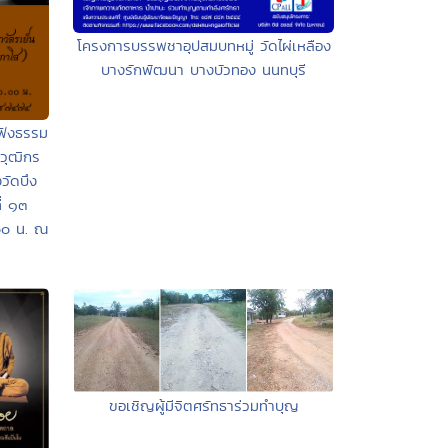
โครงการบรรพชาอุปสมบทหมู่ วัดไผ่เหลือง
บางรักพัฒนา บางบัวทอง นนทบุรี
มฟังธรรม
วุฒิกร
วัดบึง
ี่ ๑๓
๐๐ น. ณ
ขอเชิญผู้มีจิตศรัทธาร่วมทำบุญ