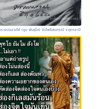
พระธรรมเจดีย์ (จูม พันธุโล) วัดโพธิสมภรณ์ จ.อุดรธานี