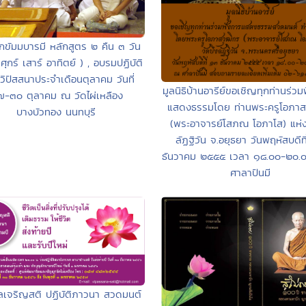
ขัมมบารมี หลักสูตร ๒ คืน ๓ วัน
 ศุกร์ เสาร์ อาทิตย์ ) , อบรมปฏิบัติ
ิปัสสนาประจำเดือนตุลาคม วันที่
มูลนิธิบ้านอารีย์ขอเชิญทุกท่านร่ว
-๓๐ ตุลาคม ณ วัดไผ่เหลือง
แสดงธรรมโดย ท่านพระครูโอภาส
บางบัวทอง นนทบุรี
(พระอาจารย์โสภณ โอภาโส) แห่ง
ลัฏฐิวัน จ.อยุธยา วันพฤหัสบดีท
ธันวาคม ๒๕๕๕ เวลา ๑๘.๐๐-๒๐.
ศาลาปันมี
เจริญสติ ปฏิบัติภาวนา สวดมนต์