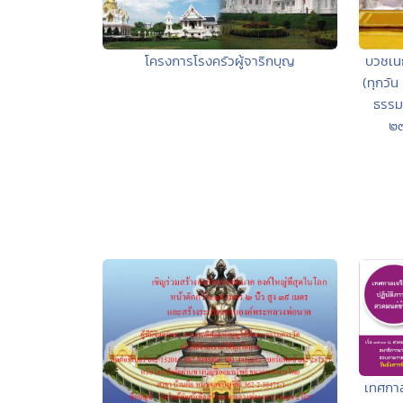
โครงการโรงครัวผู้จาริกบุญ
บวชเนก
(ทุกวัน
ธรรมว
๒๗
เทศกาล