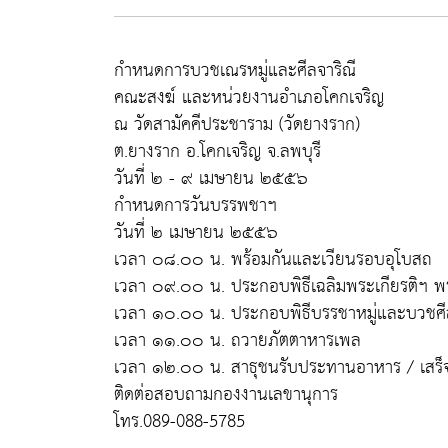
กำหนดการบวชเณรหมู่และศีลจาริณี
คณะสงฆ์ และหน่วยงานอำเภอโคกเจริญ
ณ วัดสามัคคีประชาราม (วัดยางราก)
ต.ยางราก อ.โคกเจริญ จ.ลพบุรี
วันที่ ๒ - ๙ เมษายน ๒๕๕๖
กำหนดการวันบรรพชาฯ
วันที่ ๒ เมษายน ๒๕๕๖
เวลา ๐๘.๐๐ น. พร้อมกันและเวียนรอบอุโบสถ
เวลา ๐๙.๐๐ น. ประกอบพิธีเฉลิมพระเกียรติฯ 
เวลา ๑๐.๐๐ น. ประกอบพิธีบรรชาหมู่และบวชศีล
เวลา ๑๑.๐๐ น. ถวายภัตตาหารเพล
เวลา ๑๒.๐๐ น. สาธุชนรับประทานอาหาร / เสร็จ
ติดต่อสอบถามกองงานเลขานุการ
โทร.089-088-5785