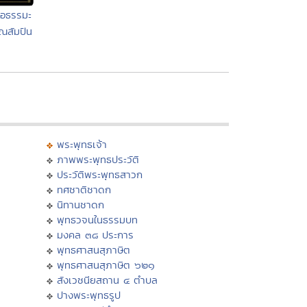
ือธรรมะ
ณสัมปัน
พระพุทธเจ้า
ภาพพระพุทธประวัติ
ประวัติพระพุทธสาวก
ทศชาติชาดก
นิทานชาดก
พุทธวจนในธรรมบท
มงคล ๓๘ ประการ
พุทธศาสนสุภาษิต
พุทธศาสนสุภาษิต ๖๒๑
สังเวชนียสถาน ๔ ตำบล
ปางพระพุทธรูป