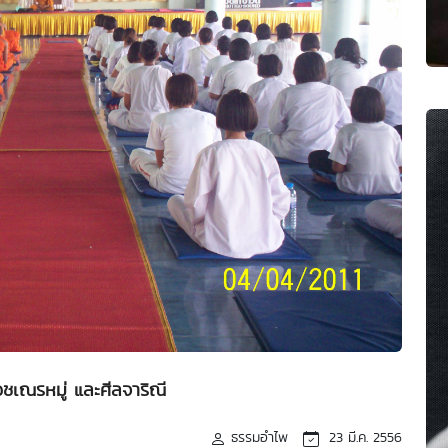
เณรหมู่ และศีลจาริณี
ธรรมอำไพ
23 มี.ค. 2556