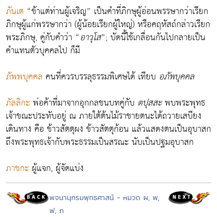
ภันเต
“ข้าแต่ท่านผู้เจริญ” เป็นคำที่ภิกษุผู้อ่อนพรรษากว่าเรียก
ภิกษุผู้แก่พรรษากว่า (ผู้น้อยเรียกผู้ใหญ่) หรือคฤหัสถ์กล่าวเรียก
พระภิกษุ, คู่กับคำว่า “
อาวุโส
”; บัดนี้ใช้เกลื่อนกันไปกลายเป็น
คำแทนตัวบุคคลไป ก็มี
ภัพพบุคคล
คนที่ควรบรรลุธรรมพิเศษได้ เทียบ
อภัพบุคคล
ภัลลิกะ
พ่อค้าที่มาจากอุกกลชนบทคู่กับ
ตปุสสะ
พบพระพุทธ
เจ้าขณะประทับอยู่ ณ ภายใต้ต้นไม้ราชายตนะได้ถวายเสบียง
เดินทาง คือ ข้าวสัตตุผง ข้าวสัตตุก้อน แล้วแสดงตนเป็นอุบาสก
ถึงพระพุทธเจ้ากับพระธรรมเป็นสรณะ นับเป็นปฐมอุบาสก
ภาชกะ
ผู้แจก, ผู้จัดแบ่ง
พจนานุกรมพุทธศาสน์ - หมวด ผ, พ,
ฟ, ภ