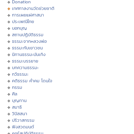
Donation
เทศกาลงานวัดช่วยชาติ
การเผยแผ่ศาสนา
ประเพณีไทย
บอกบุญ
สถานปฏิบัติธรรม
ธรรมะจากหลวงพ่อ
ธรรมะกับเยาวชน
นิทานธรรมะบันเทิง
ธรรมะบรรยาย
บทความธรรมะ
กวีธรรมะ
คติธรรม คำคม โดนใจ
กรรม
ศีล
บุญทาน
สมาธิ
วิปัสสนา
ปริวาสกรรม
ฟังสวดมนต์
คอร์สปฏิบัติธรรม