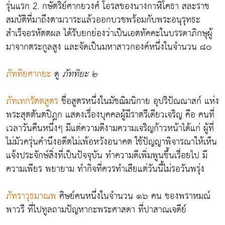
รุ่นแรก
2
. กษัตริย์ศากยวงศ์ โอรสของนางกาฬิโคธา สละราช
สมบัติที่มาถึงตามวาระแล้วออกบวชพร้อมกับพระอนุรุทธะ
สำเร็จอรหัตตผล ได้รับยกย่องว่าเป็นเอตทัคคะในบรรดาภิกษุผู้
มาจากตระกูลสูง และจัดเป็นมหาสาวกองค์หนึ่งในจำนวน ๘๐
ภัททิยศากยะ
ดู
ภัททิยะ ๒
ภัทเทกรัตตสูตร
ชื่อสูตรหนึ่งในมัชฌิมนิกาย อุปริปัณณาสก์ แห่ง
พระสุตตันตปิฎก แสดงเรื่องบุคคลผู้มีราตรีเดียวเจริญ คือ คนที่
เวลาวันคืนหนึ่งๆ มีแต่ความดีงามความเจริญก้าวหน้าได้แก่ ผู้ที่
ไม่มัวครุ่นคำนึงอดีตไม่เพ้อหวังอนาคต ใช้ปัญญาพิจารณาให้เห็น
แจ้งประจักษ์สิ่งที่เป็นปัจจุบัน ทำความดีเพิ่มพูนขึ้นเรื่อยไป มี
ความเพียร พยายาม ทำกิจที่ควรทำเสียแต่วันนี้ไม่รอวันพรุ่ง
ภัทราวุธมาณพ
ศิษย์คนหนึ่งในจำนวน ๑๖ คน ของพราหมณ์
พาวรี ที่ไปทูลถามปัญหากะพระศาสดา ที่ปาสาณเจดีย์