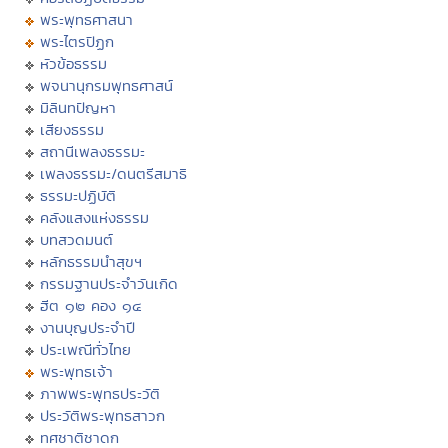
พระพุทธศาสนา
พระไตรปิฏก
หัวข้อธรรม
พจนานุกรมพุทธศาสน์
มิลินทปัญหา
เสียงธรรม
สถานีเพลงธรรมะ
เพลงธรรมะ/ดนตรีสมาธิ
ธรรมะปฏิบัติ
คลังแสงแห่งธรรม
บทสวดมนต์
หลักธรรมนำสุขฯ
กรรมฐานประจำวันเกิด
ฮีต ๑๒ คอง ๑๔
งานบุญประจำปี
ประเพณีทั่วไทย
พระพุทธเจ้า
ภาพพระพุทธประวัติ
ประวัติพระพุทธสาวก
ทศชาติชาดก