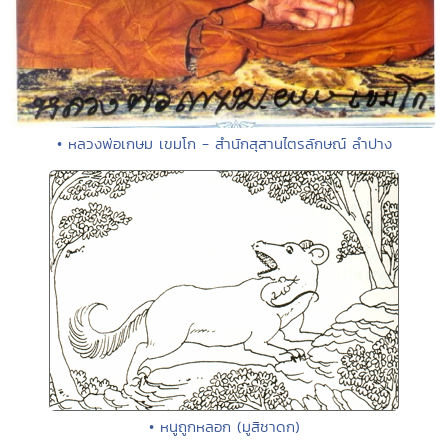
• หลวงพ่อเกษม เขมโก - สำนักสุสานไตรลักษณ์ ลำปาง
• หนูถูกหลอก (มูสิชาดก)