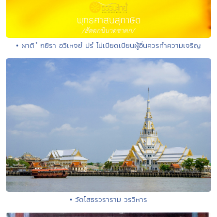
• ผาติ ํ กยิรา อวิเหจยํ ปรํ ไม่เบียดเบียนผู้อื่นควรทำความเจริญ
• วัดโสธรวราราม วรวิหาร