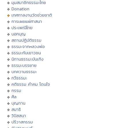
มุมสมาชิกธรรมะไทย
Donation
เทศกาลงานวัดช่วยชาติ
การเผยแผ่ศาสนา
ประเพณีไทย
บอกบุญ
สถานปฏิบัติธรรม
ธรรมะจากหลวงพ่อ
ธรรมะกับเยาวชน
นิทานธรรมะบันเทิง
ธรรมะบรรยาย
บทความธรรมะ
กวีธรรมะ
คติธรรม คำคม โดนใจ
กรรม
ศีล
บุญทาน
สมาธิ
วิปัสสนา
ปริวาสกรรม