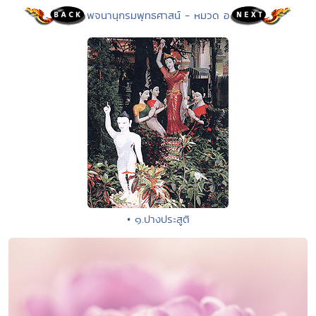
พจนานุกรมพุทธศาสน์ - หมวด อ
• ๑.ปางประสูติ