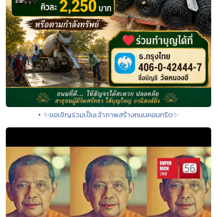
• ✨ขอเชิญร่วมเป็นเจ้าภาพสร้างถนนคอนกรีต✨