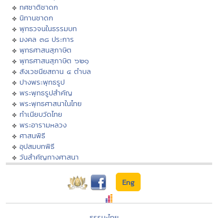
ทศชาติชาดก
นิทานชาดก
พุทธวจนในธรรมบท
มงคล ๓๘ ประการ
พุทธศาสนสุภาษิต
พุทธศาสนสุภาษิต ๖๒๑
สังเวชนียสถาน ๔ ตำบล
ปางพระพุทธรูป
พระพุทธรูปสำคัญ
พระพุทธศาสนาในไทย
ทำเนียบวัดไทย
พระอารามหลวง
ศาสนพิธี
อุปสมบทพิธี
วันสำคัญทางศาสนา
Eng
ธรรมะไทย