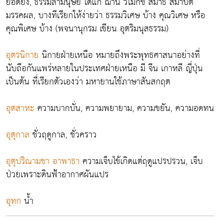
ยอดยิ่ง, ธรรมล้ำมนุษย์ ได้แก่ ฌาน วิโมกข์ สมาธิ สมาบัติ
มรรคผล, บางทีเรียกให้ง่ายว่า ธรรมวิเศษ บ้าง คุณวิเศษ หรือ
คุณพิเศษ บ้าง (พจนานุกรม เขียน อุตริมนุสธรรม)
อุตรนิกาย
นิกายฝ่ายเหนือ หมายถึงพระพุทธศาสนาอย่างที่
นับถือกันแพร่หลายในประเทศฝ่ายเหนือ มี จีน เกาหลี ญี่ปุ่น
เป็นต้น ที่เรียกตัวเองว่า มหายานใช้ภาษาสันสกฤต
อุตสาหะ
ความบากบั่น, ความพยายาม, ความขยัน, ความอดทน
อุตุกาล
ชั่วฤดูกาล, ชั่วคราว
อุตุปริณามชา อาพาธา
ความเจ็บไข้เกิดแต่ฤดูแปรปรวน, เจ็บ
ป่วยเพราะดินฟ้าอากาศผันแปร
อุทก
น้ำ