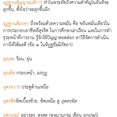
อุฏฐานสัญญามนสิการ
ทำในพระทัยถึงความสำคัญในอันที่จะ
ลุกขึ้น, ตั้งใจว่าจะลุกขึ้นอีก
อุฏฐานสัมปทา
ถึงพร้อมด้วยความหมั่น คือ ขยันหมั่นเพียรใน
การประกอบอาชีพที่สุจริต ในการศึกษาเล่าเรียน และในการทำ
ธุระหน้าที่การงาน รู้จักใช้ปัญญาสอดส่อง หาวิธีจัดการดำเนิน
การให้ได้ผลดี (ข้อ ๑ ในทิฏฐธัมมิกัตถฯ)
อุณหะ
ร้อน, อุ่น
อุณหิส
กรอบหน้า, มงกุฎ
อุดรทวาร
ประตูด้านเหนือ
อุดรทิศ
ทิศเบื้องซ้าย, ทิศเหนือ ดู
อุตตรทิส
อุตกฤษฎ์
อย่างสูง, สูงสุด (พจนานุกรม เขียน อุกฤษฏ์)