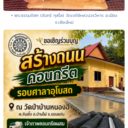
• พระธรรมดิลก (จันทร์ กุสโล) วัดเจดีย์หลวงวรวิหาร อ.เมือง
จ.เชียงใหม่