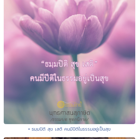
• ธมฺมปิติ สุข เสติ คนมีปีติในธรรมอยู่เป็นสุข