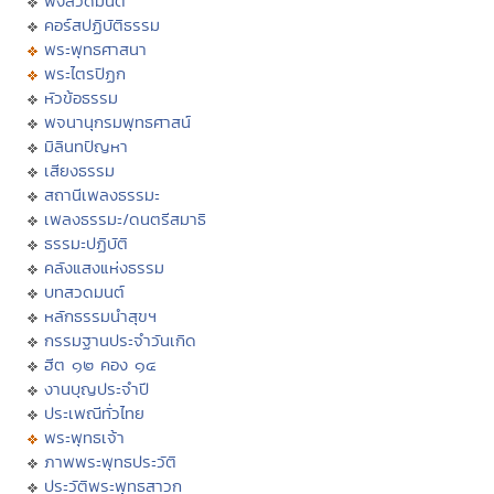
ฟังสวดมนต์
คอร์สปฏิบัติธรรม
พระพุทธศาสนา
พระไตรปิฏก
หัวข้อธรรม
พจนานุกรมพุทธศาสน์
มิลินทปัญหา
เสียงธรรม
สถานีเพลงธรรมะ
เพลงธรรมะ/ดนตรีสมาธิ
ธรรมะปฏิบัติ
คลังแสงแห่งธรรม
บทสวดมนต์
หลักธรรมนำสุขฯ
กรรมฐานประจำวันเกิด
ฮีต ๑๒ คอง ๑๔
งานบุญประจำปี
ประเพณีทั่วไทย
พระพุทธเจ้า
ภาพพระพุทธประวัติ
ประวัติพระพุทธสาวก