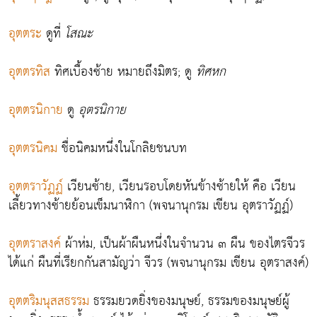
อุตตระ
ดูที่
โสณะ
อุตตรทิส
ทิศเบื้องซ้าย หมายถึงมิตร; ดู
ทิศหก
อุตตรนิกาย
ดู
อุตรนิกาย
อุตตรนิคม
ชื่อนิคมหนึ่งในโกลิยชนบท
อุตตราวัฏฏ์
เวียนซ้าย, เวียนรอบโดยหันข้างซ้ายให้ คือ เวียน
เลี้ยวทางซ้ายย้อนเข็มนาฬิกา (พจนานุกรม เขียน อุตราวัฏฏ์)
อุตตราสงค์
ผ้าห่ม, เป็นผ้าผืนหนึ่งในจำนวน ๓ ผืน ของไตรจีวร
ได้แก่ ผืนที่เรียกกันสามัญว่า จีวร (พจนานุกรม เขียน อุตราสงค์)
อุตตริมนุสสธรรม
ธรรมยวดยิ่งของมนุษย์, ธรรมของมนุษย์ผู้