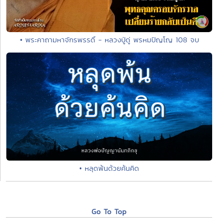
• พระคาถามหาจักรพรรดิ์ - หลวงปู่ดู่ พรหมปัญโญ 108 จบ
• หลุดพ้นด้วยค้นคิด
Go To Top