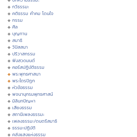
กวีธรรมะ
คติธรรม คำคม โดนใจ
กรรม
ศีล
บุญทาน
สมาธิ
วิปัสสนา
ปริวาสกรรม
ฟังสวดมนต์
คอร์สปฏิบัติธรรม
พระพุทธศาสนา
พระไตรปิฏก
หัวข้อธรรม
พจนานุกรมพุทธศาสน์
มิลินทปัญหา
เสียงธรรม
สถานีเพลงธรรมะ
เพลงธรรมะ/ดนตรีสมาธิ
ธรรมะปฏิบัติ
คลังแสงแห่งธรรม