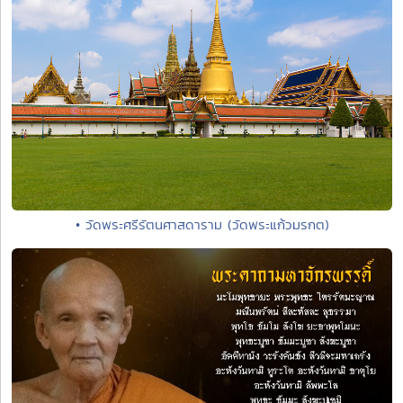
• วัดพระศรีรัตนศาสดาราม (วัดพระแก้วมรกต)