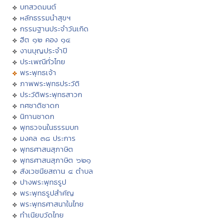
บทสวดมนต์
หลักธรรมนำสุขฯ
กรรมฐานประจำวันเกิด
ฮีต ๑๒ คอง ๑๔
งานบุญประจำปี
ประเพณีทั่วไทย
พระพุทธเจ้า
ภาพพระพุทธประวัติ
ประวัติพระพุทธสาวก
ทศชาติชาดก
นิทานชาดก
พุทธวจนในธรรมบท
มงคล ๓๘ ประการ
พุทธศาสนสุภาษิต
พุทธศาสนสุภาษิต ๖๒๑
สังเวชนียสถาน ๔ ตำบล
ปางพระพุทธรูป
พระพุทธรูปสำคัญ
พระพุทธศาสนาในไทย
ทำเนียบวัดไทย