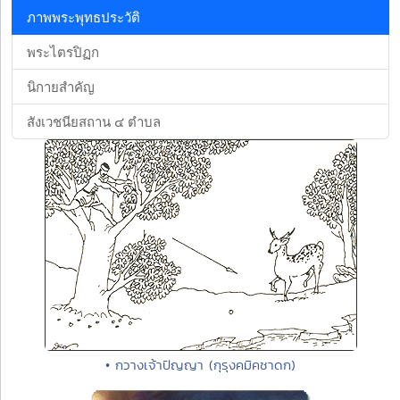
ภาพพระพุทธประวัติ
พระไตรปิฏก
นิกายสำคัญ
สังเวชนียสถาน ๔ ตำบล
• กวางเจ้าปัญญา (กุรุงคมิคชาดก)