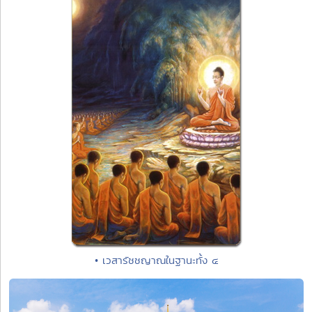
• เวสารัชชญาณในฐานะทั้ง ๔