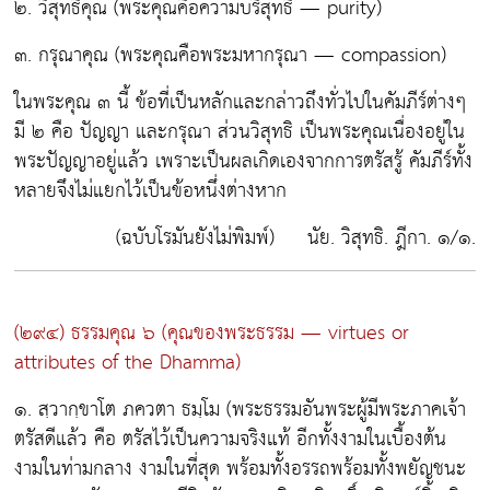
๒. วิสุทธิคุณ
(พระคุณคือความบริสุทธิ์ — purity)
๓. กรุณาคุณ
(พระคุณคือพระมหากรุณา — compassion)
ในพระคุณ ๓ นี้ ข้อที่เป็นหลักและกล่าวถึงทั่วไปในคัมภีร์ต่างๆ
มี ๒ คือ ปัญญา และกรุณา ส่วนวิสุทธิ เป็นพระคุณเนื่องอยู่ใน
พระปัญญาอยู่แล้ว เพราะเป็นผลเกิดเองจากการตรัสรู้ คัมภีร์ทั้ง
หลายจึงไม่แยกไว้เป็นข้อหนึ่งต่างหาก
(ฉบับโรมันยังไม่พิมพ์) นัย. วิสุทธิ. ฎีกา. ๑/๑.
(๒๙๔) ธรรมคุณ ๖
(คุณของพระธรรม — virtues or
attributes of the Dhamma)
๑. สฺวากฺขาโต ภควตา ธมฺโม
(พระธรรมอันพระผู้มีพระภาคเจ้า
ตรัสดีแล้ว คือ ตรัสไว้เป็นความจริงแท้ อีกทั้งงามในเบื้องต้น
งามในท่ามกลาง งามในที่สุด พร้อมทั้งอรรถพร้อมทั้งพยัญชนะ