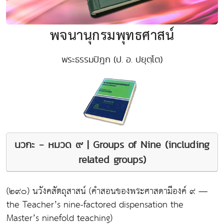
พจนานุกรมพุทธศาสน์
พระธรรมปิฎก (ป. อ. ปยุตฺโต)
นวกะ - หมวด ๙ | Groups of Nine (including
related groups)
(๒๙๐) นวังคสัตถุสาสน์
(คำสอนของพระศาสดามีองค์ ๙ —
the Teacher’s nine-factored dispensation the
Master’s ninefold teaching)