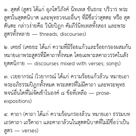
๑. สุตฺตํ
(สูตร ได้แก่ อุภโตวิภังค์ นิทเทส ขันธกะ ปริวาร พระ
สูตรในสุตตนิบาต และพุทธวจนะอื่นๆ ที่มีชื่อว่าสุตตะ หรือ สุต
ตันตะ กล่าวง่ายคือ วินัยปิฎก คัมภีร์นิทเทสทั้งสอง และพระ
สูตรทั้งหลาย — threads; discourses)
๒. เคยฺยํ
(เคยยะ ได้แก่ ความที่มีร้อยแก้วและร้อยกรองผสมกัน
หมายเอาพระสูตรที่มีคาถาทั้งหมด โดยเฉพาะสคาถวรรคในสัง
ยุตตนิกาย — discourses mixed with verses; songs)
๓. เวยฺยากรณํ
(ไวยากรณ์ ได้แก่ ความร้อยแก้วล้วน หมายเอา
พระอภิธรรมปิฎกทั้งหมด พระสตรที่ไม่มีคาถา และพระพุทธ
พจน์อื่นใดที่ไม่จัดเข้าในองค์ ๘ ข้อที่เหลือ — prose-
expositions)
๔. คาถา
(คาถา ได้แก่ ความร้อนกรองล้วน หมายเอา ธรรมบท
เถรคาถา เถรีคาถา และคาถาล้วนในสุตตนิบาตที่ไม่มีชื่อว่าเป็น
สูตร — verses)