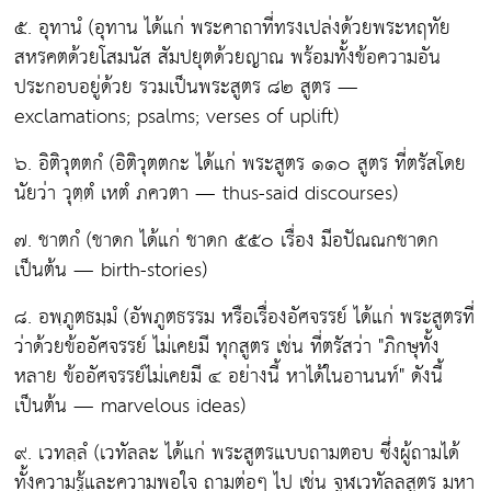
๕. อุทานํ
(อุทาน ได้แก่ พระคาถาที่ทรงเปล่งด้วยพระหฤทัย
สหรคตด้วยโสมนัส สัมปยุตด้วยญาณ พร้อมทั้งข้อความอัน
ประกอบอยู่ด้วย รวมเป็นพระสูตร ๘๒ สูตร —
exclamations; psalms; verses of uplift)
๖. อิติวุตตกํ
(อิติวุตตกะ ได้แก่ พระสูตร ๑๑๐ สูตร ที่ตรัสโดย
นัยว่า วุตฺตํ เหตํ ภควตา — thus-said discourses)
๗. ชาตกํ
(ชาดก ได้แก่ ชาดก ๕๕๐ เรื่อง มีอปัณณกชาดก
เป็นต้น — birth-stories)
๘. อพฺภูตธมฺมํ
(อัพภูตธรรม หรือเรื่องอัศจรรย์ ได้แก่ พระสูตรที่
ว่าด้วยข้ออัศจรรย์ ไม่เคยมี ทุกสูตร เช่น ที่ตรัสว่า "ภิกษุทั้ง
หลาย ข้ออัศจรรย์ไม่เคยมี ๔ อย่างนี้ หาได้ในอานนท์" ดังนี้
เป็นต้น — marvelous ideas)
๙. เวทลฺลํ
(เวทัลละ ได้แก่ พระสูตรแบบถามตอบ ซึ่งผู้ถามได้
ทั้งความรู้และความพอใจ ถามต่อๆ ไป เช่น จูฬเวทัลลสูตร มหา