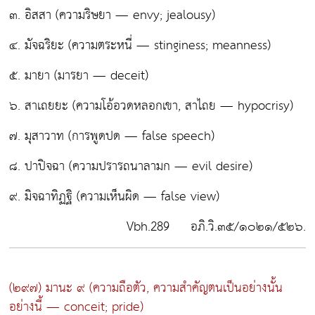
๓. อิสสา
(ความริษยา — envy; jealousy)
๔. มัจฉริยะ
(ความตระหนี่ — stinginess; meanness)
๕. มายา
(มารยา — deceit)
๖. สาเถยยะ
(ความโอ้อวดหลอกเขา, สาไถย — hypocrisy)
๗. มุสาวาท
(การพูดปด — false speech)
๘. ปาปิจฉา
(ความปรารถนาลามก — evil desire)
๙. มิจฉาทิฏฐิ
(ความเห็นผิด — false view)
Vbh.289 อภิ.วิ.๓๕/๑๐๒๑/๕๒๖.
(๒๙๗) มานะ ๙
(ความถือตัว, ความสำคัญตนเป็นอย่างนั้น
อย่างนี้ — conceit; pride)