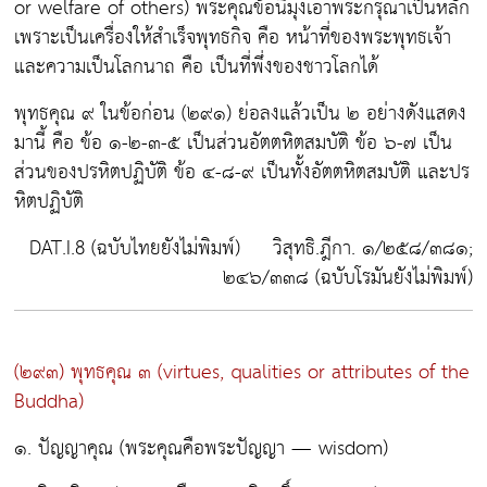
or welfare of others) พระคุณข้อนี้มุ่งเอาพระกรุณาเป็นหลัก
เพราะเป็นเครื่องให้สำเร็จพุทธกิจ คือ หน้าที่ของพระพุทธเจ้า
และความเป็นโลกนาถ คือ เป็นที่พึ่งของชาวโลกได้
พุทธคุณ ๙ ในข้อก่อน (๒๙๑) ย่อลงแล้วเป็น ๒ อย่างดังแสดง
มานี้ คือ ข้อ ๑-๒-๓-๕ เป็นส่วนอัตตหิตสมบัติ ข้อ ๖-๗ เป็น
ส่วนของปรหิตปฏิบัติ ข้อ ๔-๘-๙ เป็นทั้งอัตตหิตสมบัติ และปร
หิตปฏิบัติ
DAT.I.8 (ฉบับไทยยังไม่พิมพ์) วิสุทธิ.ฎีกา. ๑/๒๕๘/๓๘๑;
๒๔๖/๓๓๘ (ฉบับโรมันยังไม่พิมพ์)
(๒๙๓) พุทธคุณ ๓
(virtues, qualities or attributes of the
Buddha)
๑. ปัญญาคุณ
(พระคุณคือพระปัญญา — wisdom)