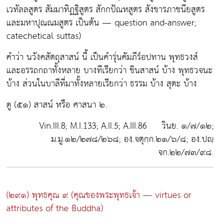
เวทัลลสูตร สัมมาทิฏฐิสูตร สักกปัณหสูตร สังขารภาชนียสูตร
และมหาปุณณมสูตร เป็นต้น — question and-answer;
catechetical suttas)
คำว่า นวังคสัตถุสาสน์ นี้ เป็นคำรุ่นคัมภีร์อปทาน พุทธวงส์
และอรรถกถาทั้งหลาย บางทีเรียกว่า ชินสาสน์ บ้าง พุทธวจนะ
บ้าง ส่วนในบาลีที่มาทั้งหลายเรียกว่า ธรรม บ้าง สุตะ บ้าง
ดู (๕๑) สาสน์ หรือ ศาสนา ๒.
Vin.III.8; M.I.133; A.II.5; A.III.86 วินย. ๑/๗/๑๒;
ม.มู.๑๒/๒๗๘/๒๖๘; องฺ.จตุกฺก.๒๑/๖/๘; อง.ปญฺ
จก.๒๒/๗๓/๙๘.
(๒๙๑) พุทธคุณ ๙
(คุณของพระพุทธเจ้า — virtues or
attributes of the Buddha)