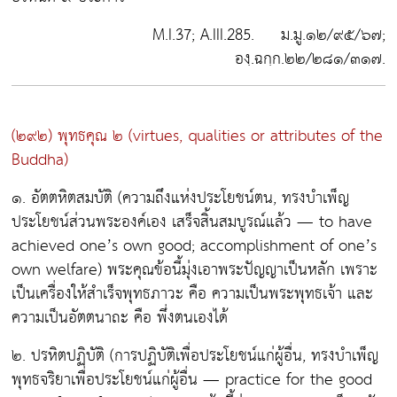
M.I.37; A.III.285. ม.มู.๑๒/๙๕/๖๗;
องฺ.ฉกฺก.๒๒/๒๘๑/๓๑๗.
(๒๙๒) พุทธคุณ ๒
(virtues, qualities or attributes of the
Buddha)
๑. อัตตหิตสมบัติ
(ความถึงแห่งประโยชน์ตน, ทรงบำเพ็ญ
ประโยชน์ส่วนพระองค์เอง เสร็จสิ้นสมบูรณ์แล้ว — to have
achieved one’s own good; accomplishment of one’s
own welfare) พระคุณข้อนี้มุ่งเอาพระปัญญาเป็นหลัก เพราะ
เป็นเครื่องให้สำเร็จพุทธภาวะ คือ ความเป็นพระพุทธเจ้า และ
ความเป็นอัตตนาถะ คือ พึ่งตนเองได้
๒. ปรหิตปฏิบัติ
(การปฏิบัติเพื่อประโยชน์แก่ผู้อื่น, ทรงบำเพ็ญ
พุทธจริยาเพื่อประโยชน์แก่ผู้อื่น — practice for the good