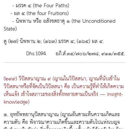
- มรรค ๔
(the Four Paths)
-
ผล ๔
(the four Fruitions)
-
นิพพาน
หรือ
อสังขตธาตุ ๑
(the Unconditioned
State)
ดู (๒๗) นิพพาน ๒; (๑๖๓) มรรค ๔; (๑๖๔) ผล ๔.
Dhs.1094. อภิ.สํ.๓๔/๗๐๖/๒๗๘; ๙๑๑/๓๕๕.
(๒๙๙) วิปัสสนาญาณ ๙
(ญาณในวิปัสสนา, ญาณที่นับเข้าใน
วิปัสสนาหรือที่จัดเป็นวิปัสสนา คือ เป็นความรู้ที่ทำให้เกิดความ
เห็นแจ้ง เข้าใจสภาวะของสิ่งทั้งหลายตามเป็นจริง — insight-
knowledge)
๑. อุทยัพพยานุปัสสนาญาณ
(ญาณอันตามเห็นความเกิดและ
ความดับ คือ พิจารณาความเกิดขึ้นและความดับไปแห่งเบญจ