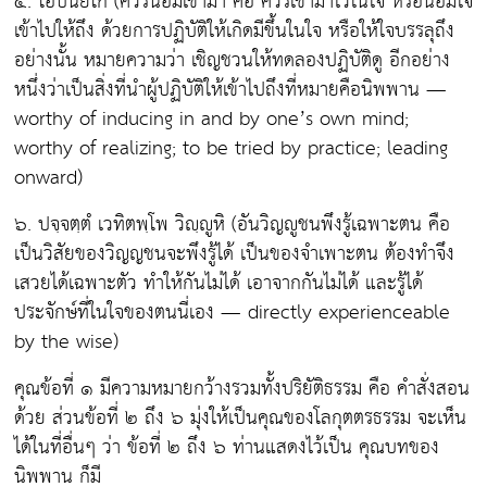
๕. โอปนยิโก
(ควรน้อมเข้ามา คือ ควรเข้ามาไว้ในใจ หรือน้อมใจ
เข้าไปให้ถึง ด้วยการปฏิบัติให้เกิดมีขึ้นในใจ หรือให้ใจบรรลุถึง
อย่างนั้น หมายความว่า เชิญชวนให้ทดลองปฏิบัติดู อีกอย่าง
หนึ่งว่าเป็นสิ่งที่นำผู้ปฏิบัติให้เข้าไปถึงที่หมายคือนิพพาน —
worthy of inducing in and by one’s own mind;
worthy of realizing; to be tried by practice; leading
onward)
๖. ปจฺจตฺตํ เวทิตพฺโพ วิญฺญูหิ
(อันวิญญูชนพึงรู้เฉพาะตน คือ
เป็นวิสัยของวิญญชนจะพึงรู้ได้ เป็นของจำเพาะตน ต้องทำจึง
เสวยได้เฉพาะตัว ทำให้กันไม่ได้ เอาจากกันไม่ได้ และรู้ได้
ประจักษ์ที่ในใจของตนนี่เอง — directly experienceable
by the wise)
คุณข้อที่ ๑ มีความหมายกว้างรวมทั้งปริยัติธรรม คือ คำสั่งสอน
ด้วย ส่วนข้อที่ ๒ ถึง ๖ มุ่งให้เป็นคุณของโลกุตตรธรรม จะเห็น
ได้ในที่อื่นๆ ว่า ข้อที่ ๒ ถึง ๖ ท่านแสดงไว้เป็น คุณบทของ
นิพพาน ก็มี