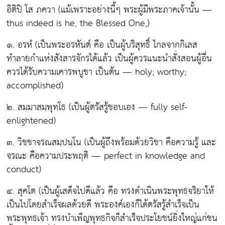
อิติปิ โส ภควา (แม้เพราะอย่างนี้ๆ พระผู้มีพระภาคเจ้านั้น —
thus indeed is he, the Blessed One,)
๑. อรหํ
(เป็นพระอรหันต์ คือ เป็นผู้บริสุทธิ์ ไกลจากกิเลส
ทำลายกำแห่งสังสารจักรได้แล้ว เป็นผู้ควรแนะนำสั่งสอนผู้อื่น
ควรได้รับความเคารพบูชา เป็นต้น — holy; worthy;
accomplished)
๒. สมฺมาสมฺพุทฺโธ
(เป็นผู้ตรัสรู้ชอบเอง — fully self-
enlightened)
๓. วิชฺชาจรณสมฺปนฺโน
(เป็นผู้ถึงพร้อมด้วยวิชา คือความรู้ และ
จรณะ คือความประพฤติ — perfect in knowledge and
conduct)
๔. สุคโต
(เป็นผู้เสด็จไปดีแล้ว คือ ทรงดำเนินพระพุทธจริยาให้
เป็นไปโดยสำเร็จผลด้วยดี พระองค์เองก็ได้ตรัสรู้สำเร็จเป็น
พระพุทธเจ้า ทรงบำเพ็ญพุทธกิจก็สำเร็จประโยชน์ยิ่งใหญ่แก่ชน