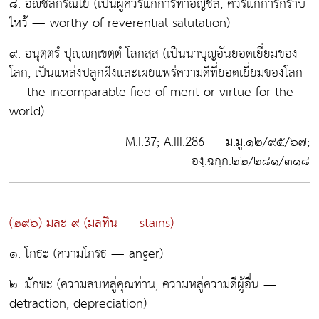
๘. อญฺชลีกรณโย
(เป็นผู้ควรแก่การทำอัญชลี, ควรแก่การกราบ
ไหว้ — worthy of reverential salutation)
๙. อนุตฺตรํ ปุญฺกฺเขตฺตํ โลกสฺส
(เป็นนาบุญอันยอดเยี่ยมของ
โลก, เป็นแหล่งปลูกฝังและเผยแพร่ความดีที่ยอดเยี่ยมของโลก
— the incomparable fied of merit or virtue for the
world)
M.I.37; A.III.286 ม.มู.๑๒/๙๕/๖๗;
องฺ.ฉกฺก.๒๒/๒๘๑/๓๑๘
(๒๙๖) มละ ๙
(มลทิน — stains)
๑. โกธะ
(ความโกรธ — anger)
๒. มักขะ
(ความลบหลู่คุณท่าน, ความหลู่ความดีผู้อื่น —
detraction; depreciation)