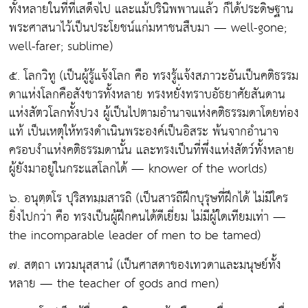
ทั้งหลายในที่ที่เสด็จไป และแม้ปรินิพพานแล้ว ก็ได้ประดิษฐาน
พระศาสนาไว้เป็นประโยชน์แก่มหาชนสืบมา — well-gone;
well-farer; sublime)
๕. โลกวิทู
(เป็นผู้รู้แจ้งโลก คือ ทรงรู้แจ้งสภาวะอันเป็นคติธรรม
ดาแห่งโลกคือสังขารทั้งหลาย ทรงหยั่งทราบอัธยาศัยสันดาน
แห่งสัตวโลกทั้งปวง ผู้เป็นไปตามอำนาจแห่งคติธรรมดาโดยท่อง
แท้ เป็นเหตุให้ทรงดำเนินพระองค์เป็นอิสระ พ้นจากอำนาจ
ครอบงำแห่งคติธรรมดานั้น และทรงเป็นที่พึ่งแห่งสัตว์ทั้งหลาย
ผู้ยังมาอยู่ในกระแสโลกได้ — knower of the worlds)
๖. อนุตฺตโร ปุริสทมฺมสารถิ
(เป็นสารถีฝึกบุรุษที่ฝึกได้ ไม่มีใคร
ยิ่งไปกว่า คือ ทรงเป็นผู้ฝึกคนได้ดีเยี่ยม ไม่มีผู้ใดเทียมเท่า —
the incomparable leader of men to be tamed)
๗. สตฺถา เทวมนุสฺสานํ
(เป็นศาสดาของเทวดาและมนุษย์ทั้ง
หลาย — the teacher of gods and men)