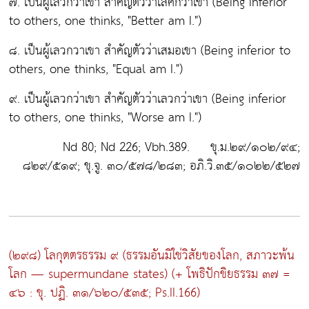
๗. เป็นผู้เลวกว่าเขา สำคัญตัวว่าเลิศกว่าเขา (Being inferior
to others, one thinks, "Better am I.")
๘. เป็นผู้เลวกวาเขา สำคัญตัวว่าเสมอเขา (Being inferior to
others, one thinks, "Equal am I.")
๙. เป็นผู้เลวกว่าเขา สำคัญตัวว่าเลวกว่าเขา (Being inferior
to others, one thinks, "Worse am I.")
Nd 80; Nd 226; Vbh.389. ขุ.ม.๒๙/๑๐๒/๙๔;
๘๒๙/๕๑๙; ขุ.จู. ๓๐/๕๗๘/๒๘๓; อภิ.วิ.๓๕/๑๐๒๒/๕๒๗
(๒๙๘) โลกุตตรธรรม ๙
(ธรรมอันมิใช่วิสัยของโลก, สภาวะพ้น
โลก — supermundane states) (+ โพธิปักขิยธรรม ๓๗ =
๔๖ : ขุ. ปฏิ. ๓๑/๖๒๐/๕๓๕; Ps.II.166)