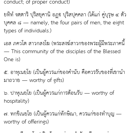
conduct; of proper conduct)
ยทิทํ จตฺตาริ ปุริสยุคานิ อฏฺ ปุริสปุคฺคลา (ได้แก่ คู่บุรุษ ๔ ตัว
บุคคล ๘ — namely, the four pairs of men, the eight
types of individuals.)
เอส ภควโต สาวกสงฺโฆ (พระสงฆ์สาวกของพระผู้มีพระภาคนี้
— This community of the disciples of the Blessed
One is)
๕. อาหุเนยฺโย
(เป็นผู้ควรแก่ของคำนับ คือควรรับของที่เขานำ
มาถวาย — worthy of gifts)
๖. ปาหุเนยฺโย
(เป็นผู้ควรแก่การต้อนรับ — worthy of
hospitality)
๗. ทกฺขิเนยฺโย
(เป็นผู้ควรแก่ทักษิณา, ควรแก่ของทำบุญ —
worthy of offerings)