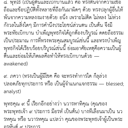
๘. พุทฺโธ
(เป็นผู้ตื่นและเบิกบานแล้ว คือ ทรงตื่นจากความเชื่อ
ถือและข้อปฏิบัติทั้งหลายที่ถือกันมาผิดๆ ด้วย ทรงปลุกผู้อื่นให้
พ้นจากความหลงงมงายด้วย อนึ่ง เพราะไม่ติด ไม่หลง ไม่ห่วง
กังวลในสิ่งใดๆ มีการคำนึงประโยชน์ส่วนตน เป็นต้น จึงมี
พระทัยเบิกบาน บำเพ็ญพุทธกิจได้ถูกต้องบริบูรณ์ ดดยถือธรรม
เป็นประมาณ การที่ทรงพระคุณสมบูรณ์เช่นนี้ และทรงบำเพ็ญ
พุทธกิจได้เรียบร้อยบริบูรณ์เช่นนี้ ย่อมอาศัยเหตุคือความเป็นผู้
ตื่นและย่อมให้เกิดผลคือทำให้ทรงเบิกบานด้วย —
awakened)
๙. ภควา
(ทรงเป็นผู้มีโชค คือ จะทรงทำการใด ก็ลุล่วง
ปลอดภัยทุกประการ หรือ เป็นผู้จำแนกแจกธรรม — blessed;
analyst)
พุทธคุณ ๙ นี้ เรียกอีกอย่างว่า นวารหาทิคุณ (คุณของ
พระพุทธเจ้า ๙ ประการ มีอรหํ เป็นต้น) บางทีเลือนมาเป็น นว
รหคุณ หรือ นวารหคุณ แปลว่า คุณของพระพุทธเจ้าผู้เป็นพระ
อรหันต์ ๙ ประการ