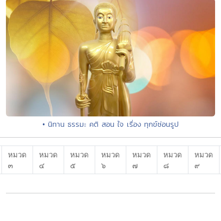
• นิทาน ธรรมะ คติ สอน ใจ เรื่อง ทุกข์ซ่อนรูป
หมวด
หมวด
หมวด
หมวด
หมวด
หมวด
หมวด
๓
๔
๕
๖
๗
๘
๙