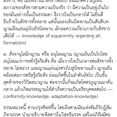
สังขาร, คือ เมื่อพิจารณาสังขารต่อไป ย่อมเกิดความรู้เห็น
สภาวะของสังขารตามความเป็นจริง ว่า มีความเป็นอยู่เป็นไป
ของมันอย่างนั้นเป็นธรรมดา จึงวางใจเป็นกลางได้ ไม่ยินดี
ยินร้ายในสังขารทั้งหลาย แต่นั้นมองเห็นนิพพานเป็นสันติบท
ญาณจึงแล่นมุ่งไปยังนิพพาน เลิกละความเกี่ยวเกาะกับสังขาร
เสียได้ — knowledge of equanimity regarding all
formations)
๙. สัจจานุโลมิกญาณ
หรือ
อนุโลมญาณ
(ญาณอันเป็นไปโดย
อนุโลมแก่การหยั่งรู้อริยสัจ คือ เมื่อวางใจเป็นกลางต่อสังขารทั้ง
หลาย ไม่พะวง และญาณแล่นมุ่งตรงไปสู่นิพพานแล้ว ญาณอัน
คล้อยต่อการตรัสรู้อริยสัจ ย่อมเกิดขึ้นในลำดับถัดไป เป็นขั้น
สุดท้ายของวิปัสสนาญาณ ต่อจากนั้นก็จะเกิดโคตรภูญาณมาคั่น
กลาง แล้วเกิดมรรคญาณให้สำเร็จความเป็นอริยบุคคลต่อไป —
conformity-knowledge; adaptation-knowledge)
ธรรมหมวดนี้ ท่านปรุงศัพท์ขึ้น โดยถือตามนัยแห่งคัมภีร์ปฏิสัม
ภิทามรรค นำมาอธิบายพิสดารในวิสุทธิมรรค แต่ในอภิธัมมัตถ