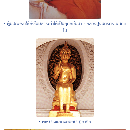
• ผู้มีปัญญาใช้สิ่งไม่มีสาระทำให้เป็นกุศลขึ้นมา : หลวงปู่จันทร์ศรี จันทที
โป
• ๓๙.ปางแสดงยมกปาฏิหาริย์