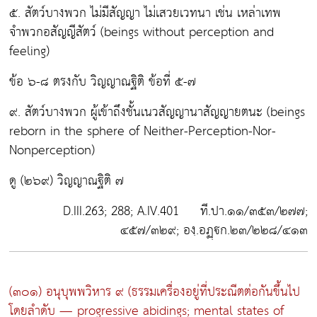
๕. สัตว์บางพวก ไม่มีสัญญา ไม่เสวยเวทนา เช่น เหล่าเทพ
จำพวกอสัญญีสัตว์ (beings without perception and
feeling)
ข้อ ๖-๘ ตรงกับ วิญญาณฐิติ ข้อที่ ๕-๗
๙. สัตว์บางพวก ผู้เข้าถึงชั้นเนวสัญญานาสัญญายตนะ (beings
reborn in the sphere of Neither-Perception-Nor-
Nonperception)
ดู (๒๖๙) วิญญาณฐิติ ๗
D.III.263; 288; A.IV.401 ที.ปา.๑๑/๓๕๓/๒๗๗;
๔๕๗/๓๒๙; องฺ.อฏฺก.๒๓/๒๒๘/๔๑๓
(๓๐๑) อนุบุพพวิหาร ๙
(ธรรมเครื่องอยู่ที่ประณีตต่อกันขึ้นไป
โดยลำดับ — progressive abidings; mental states of