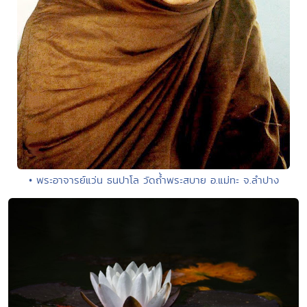
• พระอาจารย์แว่น ธนปาโล วัดถ้ำพระสบาย อ.แม่ทะ จ.ลำปาง