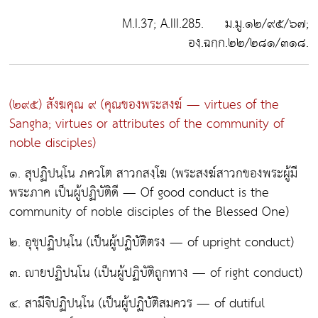
M.I.37; A.III.285. ม.มู.๑๒/๙๕/๖๗;
องฺ.ฉกฺก.๒๒/๒๘๑/๓๑๘.
(๒๙๕) สังฆคุณ ๙
(คุณของพระสงฆ์ — virtues of the
Sangha; virtues or attributes of the community of
noble disciples)
๑. สุปฏิปนฺโน ภควโต สาวกสงฺโฆ
(พระสงฆ์สาวกของพระผู้มี
พระภาค เป็นผู้ปฏิบัติดี — Of good conduct is the
community of noble disciples of the Blessed One)
๒. อุชุปฏิปนฺโน
(เป็นผู้ปฏิบัติตรง — of upright conduct)
๓. ายปฏิปนฺโน
(เป็นผู้ปฏิบัติถูกทาง — of right conduct)
๔. สามีจิปฏิปนฺโน
(เป็นผู้ปฏิบัติสมควร — of dutiful