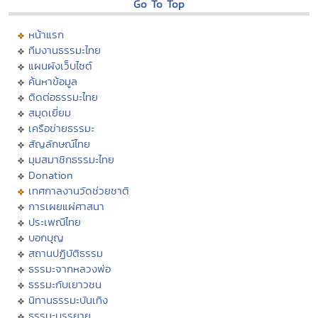
Go To Top
หน้าแรก
ทีมงานธรรมะไทย
แผนผังเว็บไซต์
ค้นหาข้อมูล
ติดต่อธรรมะไทย
สมุดเยี่ยม
เครือข่ายธรรมะ
สัญลักษณ์ไทย
มุมสมาชิกธรรมะไทย
Donation
เทศกาลงานวัดช่วยชาติ
การเผยแผ่ศาสนา
ประเพณีไทย
บอกบุญ
สถานปฏิบัติธรรม
ธรรมะจากหลวงพ่อ
ธรรมะกับเยาวชน
นิทานธรรมะบันเทิง
ธรรมะบรรยาย