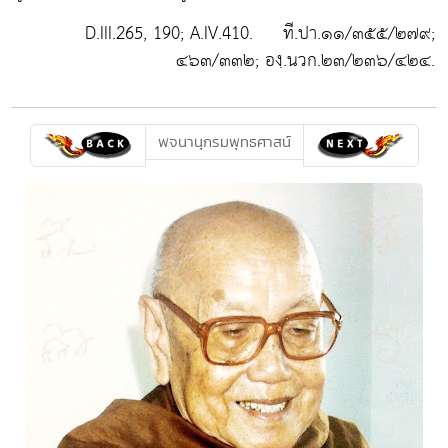
D.III.265, 190; A.IV.410. ที.ปา.๑๑/๓๕๕/๒๗๙;
๔๖๓/๓๓๒; องฺ.นวก.๒๓/๒๓๖/๔๒๔.
พจนานุกรมพุทธศาสน์