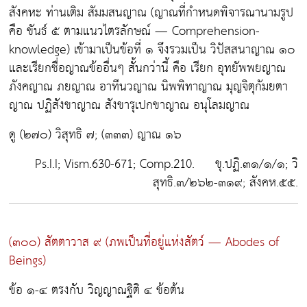
สังคหะ ท่านเติม
สัมมสนญาณ
(ญาณที่กำหนดพิจารณานามรูป
คือ ขันธ์ ๕ ตามแนวไตรลักษณ์ — Comprehension-
knowledge) เข้ามาเป็นข้อที่ ๑ จึงรวมเป็น วิปัสสนาญาณ ๑๐
และเรียกชื่อญาณข้ออื่นๆ สั้นกว่านี้ คือ เรียก อุทยัพพยญาณ
ภังคญาณ ภยญาณ อาทีนวญาณ นิพพิทาญาณ มุญจิตุกัมยตา
ญาณ ปฏิสังขาญาณ สังขารุเปกขาญาณ อนุโลมญาณ
ดู (๒๗๐) วิสุทธิ ๗; (๓๓๓) ญาณ ๑๖
Ps.I.I; Vism.630-671; Comp.210. ขุ.ปฏิ.๓๑/๑/๑; วิ
สุทธิ.๓/๒๖๒-๓๑๙; สังคห.๕๕.
(๓๐๐) สัตตาวาส ๙
(ภพเป็นที่อยู่แห่งสัตว์ — Abodes of
Beings)
ข้อ ๑-๔ ตรงกับ วิญญาณฐิติ ๔ ข้อต้น