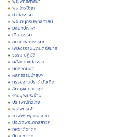
พระพุทธศาสนา
พระไตรปิฏก
หัวข้อธรรม
พจนานุกรมพุทธศาสน์
มิลินทปัญหา
เสียงธรรม
สถานีเพลงธรรมะ
เพลงธรรมะ/ดนตรีสมาธิ
ธรรมะปฏิบัติ
คลังแสงแห่งธรรม
บทสวดมนต์
หลักธรรมนำสุขฯ
กรรมฐานประจำวันเกิด
ฮีต ๑๒ คอง ๑๔
งานบุญประจำปี
ประเพณีทั่วไทย
พระพุทธเจ้า
ภาพพระพุทธประวัติ
ประวัติพระพุทธสาวก
ทศชาติชาดก
นิทานชาดก