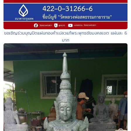
ขอเชิญร่วมบุญปิดแผ่นทองคำเปลวแท้พระพุทธชัยมงคลเขต แผ่นละ 6
บาท