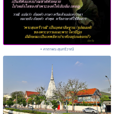
• คาถาพระสุนทรีวาณี