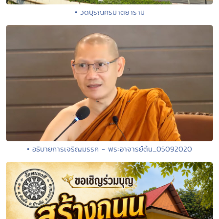
• วัดบุรณศิริมาตยาราม
• อธิบายการเจริญมรรค - พระอาจารย์ต้น_05092020