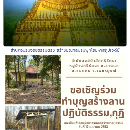
สำนักอบรมจริยธรรมตรัง สร้างมณฑลบรมพุทโธมหาสถูปเจดีย์