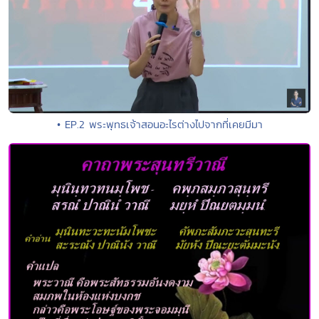
• EP.2 พระพุทธเจ้าสอนอะไรต่างไปจากที่เคยมีมา