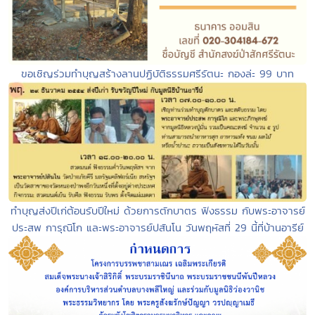
ขอเชิญร่วมทำบุญสร้างลานปฏิบัติธรรมศรีรัตนะ กองล่ะ 99 บาท
ทำบุญส่งปีเก่ต้อนรับปีใหม่ ด้วยการตักบาตร ฟังธรรม กับพระอาจารย์
ประสพ การุณิโก และพระอาจารย์ปสันโน วันพฤหัสที่ 29 นี้ที่บ้านอารีย์