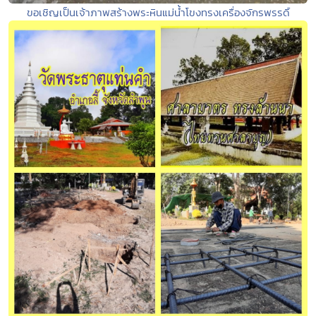
ขอเชิญเป็นเจ้าภาพสร้างพระหินแม่น้ำโขงทรงเครื่องจักรพรรดิ์