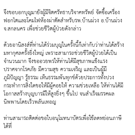
จึงขอบอกบุญมายังผู้มีจิตศรัทธาบริจาคทรัพย์ จัดซื้อเครื่อง
ฟอกไตและโคมไฟห้องผ่าตัดสำหรับรพ.บ้านม่วง อ.บ้านม่วง
จ.สกลนคร เพื่อช่วยชีวิตผู้ป่วยดังกล่าว
ด้วยอานิสงส์ที่ท่านได้ร่วมบุญในครั้งนี้ก็เท่ากับว่าท่านได้สร้าง
มหากุศลครั้งยิ่งใหญ่ เพราะสามารถช่วยชีวิตผู้ป่วยได้เป็น
จำนวนมาก จึงขออวยพรให้ท่านได้มีสุขภาพแข็งแรง
ปราศจากโรคภัย มีความสุข ความเจริญ และเป็นผู้มี
ภูมิปัญญา รู้ธรรม เห็นธรรมพ้นทุกข์ด้วยประการทั้งปวง
กระทำการสิ่งใดขอให้มีผู้คอยให้ ความช่วยเหลือ ให้ท่านได้มี
โอกาสสร้างบุญบารมีให้สูงยิ่งๆ ขึ้นไป จนสำเร็จมรรคผล
นิพพานโดยเร็วพลันเทอญ
ท่านสามารถติดต่อขอใบอนุโมทนาบัตรเพื่อใช้ลดหย่อนภาษี
ได้ที่