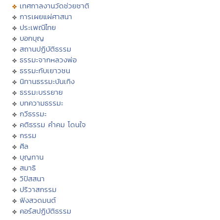
เทศกาลงานวัดช่วยชาติ
การเผยแผ่ศาสนา
ประเพณีไทย
บอกบุญ
สถานปฏิบัติธรรม
ธรรมะจากหลวงพ่อ
ธรรมะกับเยาวชน
นิทานธรรมะบันเทิง
ธรรมะบรรยาย
บทความธรรมะ
กวีธรรมะ
คติธรรม คำคม โดนใจ
กรรม
ศีล
บุญทาน
สมาธิ
วิปัสสนา
ปริวาสกรรม
ฟังสวดมนต์
คอร์สปฏิบัติธรรม