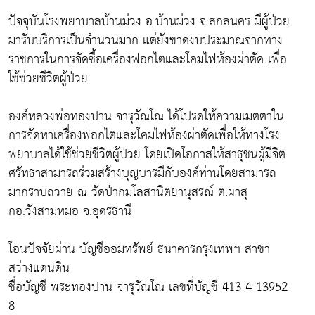
ปัจจุบันโรงพยาบาลบ้านม่วง อ.บ้านม่วง จ.สกลนคร มีผู้ป่วย
มารับบริการเป็นจำนวนมาก แต่ยังขาดงบประมาณจากทาง
ราชการในการจัดซื้อเครื่องฟอกไตและโคมไฟห้องผ่าตัด เพื่อ
ใช้ช่วยชีวิตผู้ป่วย
องค์หลวงพ่อทองปาน จารุวัณโณ ได้โปรดให้ความเมตตาใน
การจัดหาเครื่องฟอกไตและโคมไฟห้องผ่าตัดเพื่อให้ทางโรง
พยาบาลได้ใช้ช่วยชีวิตผู้ป่วย โดยเปิดโอกาสให้สาธุชนผู้มีจิต
ศรัทธาสามารถร่วมสร้างบุญบารมีกับองค์ท่านโดยสามารถ
มากราบถวาย ณ วัดป่ากมโลสานิตยานุสรณ์ ต.ผาสุ
กอ.วังสามหมอ จ.อุดรธานี
โอนปัจจัยผ่าน บัญชีออมทรัพย์ ธนาคารกรุงเทพฯ สาขา
สว่างแดนดิน
ชื่อบัญชี พระทองปาน จารุวัณโณ เลขที่บัญชี 413-4-13952-
8