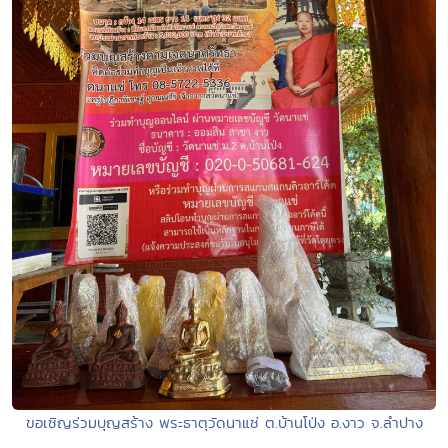
ขอเชิญร่วมบุญสร้าง พระธาตุวัดนาแช่ ต.บ้านโป่ง อ.งาว จ.ลำปาง