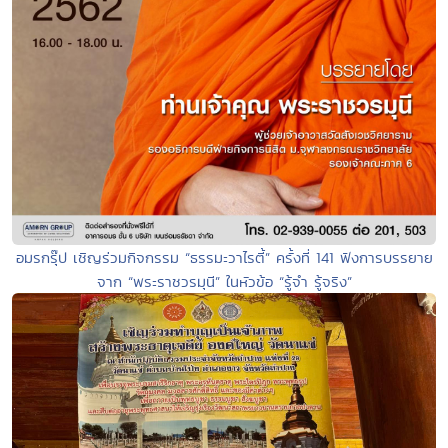
อมรกรุ๊ป เชิญร่วมกิจกรรม “ธรรมะวาไรตี้” ครั้งที่ 141 ฟังการบรรยาย
จาก “พระราชวรมุนี” ในหัวข้อ “รู้จำ รู้จริง”