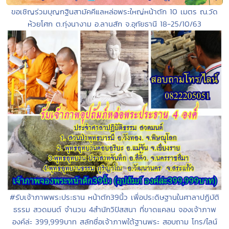
ขอเชิญร่วมบุญกฐินสามัคคีแลหล่อพระใหญ่หน้าตัก 10 เมตร ณ.วัด
ห้วยโศก ต.ทุ่งนางาม อ.ลานสัก จ.อุทัยธานี 18-25/10/63
#รับเจ้าภาพพระประธาน หน้าตัก39นิ้ว เพื่อประดิษฐานในศาลาปฏิบัติ
ธรรม สวดมนต์ จำนวน 4สำนักวิปัสสนา ที่ขาดแคลน จองเจ้าภาพ
องค์ล่ะ 399,999บาท สลักชื่อเจ้าภาพใต้ฐานพระ สอบถาม โทร/ไลน์