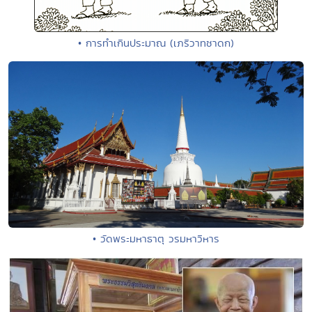
• การทำเกินประมาณ (เภริวาทชาดก)
• วัดพระมหาธาตุ วรมหาวิหาร