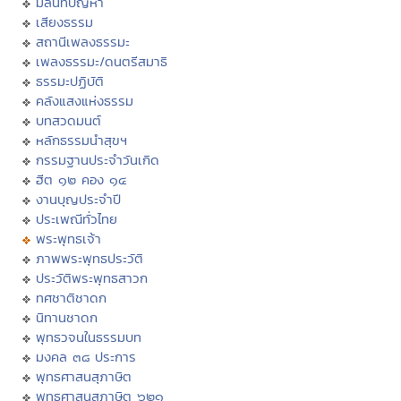
มิลินทปัญหา
เสียงธรรม
สถานีเพลงธรรมะ
เพลงธรรมะ/ดนตรีสมาธิ
ธรรมะปฏิบัติ
คลังแสงแห่งธรรม
บทสวดมนต์
หลักธรรมนำสุขฯ
กรรมฐานประจำวันเกิด
ฮีต ๑๒ คอง ๑๔
งานบุญประจำปี
ประเพณีทั่วไทย
พระพุทธเจ้า
ภาพพระพุทธประวัติ
ประวัติพระพุทธสาวก
ทศชาติชาดก
นิทานชาดก
พุทธวจนในธรรมบท
มงคล ๓๘ ประการ
พุทธศาสนสุภาษิต
พุทธศาสนสุภาษิต ๖๒๑