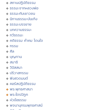
สถานปฏิบัติธรรม
ธรรมะจากหลวงพ่อ
ธรรมะกับเยาวชน
นิทานธรรมะบันเทิง
ธรรมะบรรยาย
บทความธรรมะ
กวีธรรมะ
คติธรรม คำคม โดนใจ
กรรม
ศีล
บุญทาน
สมาธิ
วิปัสสนา
ปริวาสกรรม
ฟังสวดมนต์
คอร์สปฏิบัติธรรม
พระพุทธศาสนา
พระไตรปิฏก
หัวข้อธรรม
พจนานุกรมพุทธศาสน์