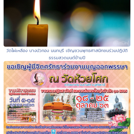
วัดไผ่เหลือง บางบัวทอง นนทบุรี เชิญชวนพุทธศาสนิกชนร่วมปฎิบัติ
ธรรมสวดมนต์ข้ามปี