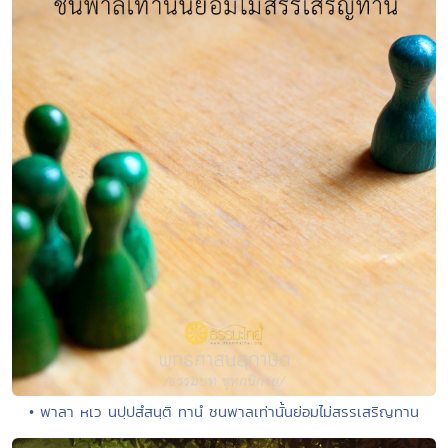
• พาลา หเว นปฺปสํสนฺติ ทานํ ชนพาลเท่านั้นย่อมไม่สรรเสริญทาน