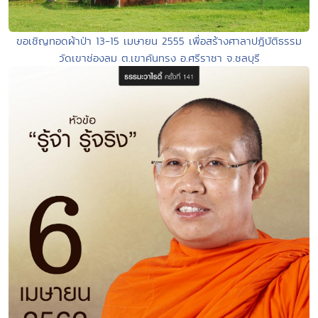
ขอเชิญทอดผ้าป่า 13-15 เมษายน 2555 เพื่อสร้างศาลาปฎิบัติธรรม
วัดเขาช่องลม ต.เขาคันทรง อ.ศรีราชา จ.ชลบุรี