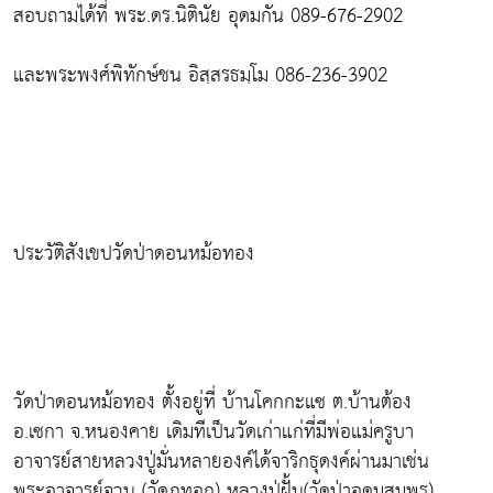
สอบถามได้ที่ พระ.ดร.นิตินัย อุดมกัน 089-676-2902
และพระพงศ์พิทักษ์ชน อิสฺสรธมฺโม 086-236-3902
ประวัติสังเขปวัดป่าดอนหม้อทอง
วัดป่าดอนหม้อทอง ตั้งอยู่ที่ บ้านโคกกะแซ ต.บ้านต้อง
อ.เซกา จ.หนองคาย เดิมทีเป็นวัดเก่าแก่ที่มีพ่อแม่ครูบา
อาจารย์สายหลวงปู่มั่นหลายองค์ได้จาริกธุดงค์ผ่านมาเช่น
พระอาจารย์จวน (วัดภูทอก) หลวงปู่ฝั้น(วัดป่าอุดมสมพร)