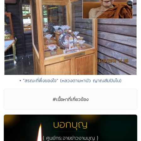
• "สรณะที่พึ่งของใจ" (หลวงตามหาบัว ญาณสัมปันโน)
#เนื้อหาที่เกี่ยวข้อง