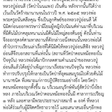
หลวงปู่อ่อนสี (วัดป่าโนนแพง) เป็นต้น หลังจากนั้นก็ได้ว่าง
เว้นเป็นวัดร้างมานานจนในราวปี พ.ศ. ๒๕๓๕ หลวงพ่อ
พระครูอนันตสีลคุณ ซึ่งเป็นลูกศิษย์ของหลวงปู่อ่อนสี ได้
นิมิตก่อนออกพรรษาว่ามีโยมผู้หญิงไปนิมนต์ท่านมาที่บริเวณ
ที่มีต้นไม้ปกคลุมหนาแน่นมีต้นไม้ใหญ่สองต้นอยู่ ดังนั้นท่าน
จึงออกธุดงค์ตามหาสถานที่ดังกล่าวอนึ่งตอนนั้นหลวงพ่อได้
เข้าไปกราบเรียนเล่าเรื่องที่ได้นิมิตให้หลวงปู่อ่อนสีฟัง หลวงปู่
อ่อนสีจึงบอกสถานที่แห่งนั้น (สถานที่วัดป่าดอนหม้อทองใน
ปัจจุบัน) หลวงพ่อได้มาปักกลดตามคำแนะนำของหลวงปู่
อ่อนสีแล้วได้อยู่บำเพ็ญภาวนาเรื่อยมาจนปัจจุบัน หลวงพ่อ
ทำการปรับปรุงให้กลายเป็นวัดป่าที่อุดมสมบูรณ์ไปด้วยต้นไม้
นานาชนิด ที่เหมาะแก่การปฎิบัติธรรมอย่างยิ่ง โดยวัดป่า
ดอนหม้อทองถูกตั้งขึ้น ณ บริเวณอนุรักษ์พันธุ์สัตว์ป่าบึ่งโขง
หลง ภายในบริเวณวัดป่าดอนหม้อทองนั้นมี ศาลาการเปรียญ
๑ หลัง และศาลามีพระประธานปางสมาธิ ๑ องค์ ที่หลวง
พ่อได้ร่วมกับผู้มีจิตศรัทธาถวายไว้ และเสนาสนะอื่นๆอีกพอ