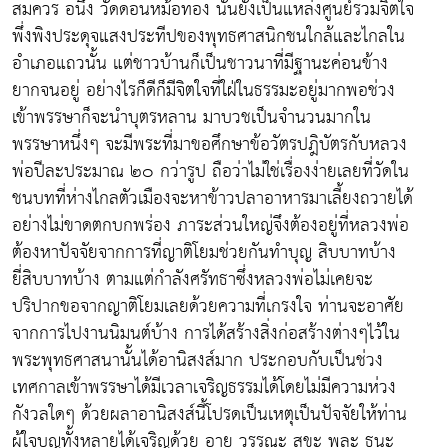
สมควร อนึ่ง วัดดอนหม้อทอง นั้นยังเป็นแหล่งศูนย์รวมจิตใจ
พึ่งพิงประดุจแสงประทีปของพุทธศาสนิกชนใกล้และไกลใน
อำเภอแถวนั้น แต่ชาวบ้านก็เป็นชาวนาที่มีฐานะค่อนข้าง
ยากจนอยู่ อย่างไรก็ดีก็มีจิตใจที่ใฝ่ในธรรมะอยู่มากพอช่วง
เข้าพรรษาก็จะนำบุตรหลาน มาบวชเป็นจำนวนมากใน
พรรษาหนึ่งๆ จะมีพระที่มาขอศึกษาข้อวัตรปฎิบัตรกับหลวง
พ่อปีละประมาณ ๒๐ กว่ารูป ถือว่าไม่ใช่เรื่องง่ายเลยที่วัดใน
ชนบทที่ห่างไกลตัวเมืองจะหาข้าวปลาอาหารมาเลี้ยงถวายได้
อย่างไม่ขาดตกบกพร่อง ภาระส่วนใหญ่จึงต้องอยู่ที่หลวงพ่อ
ต้องหาปัจจัยจากการที่ญาติโยมช่วยกันทำบุญ สิบบาทบ้าง
ยี่สิบบาทบ้าง ตามแต่กำลังศรัทธาซึ่งหลวงพ่อไม่เคยจะ
ปริปากขอจากญาติโยมเลยด้วยความที่เกรงใจ ท่านจะอาศัย
จากการไปงานนิมนต์บ้าง การได้สร้างสิ่งก่อสร้างต่างๆไว้ใน
พระพุทธศาสนานั้นได้อานิสงส์มาก ประกอบกับเป็นช่วง
เทศกาลเข้าพรรษาได้มีเวลาเจริญธรรมได้โดยไม่มีความห่วง
กังวลใดๆ ด้วยผลาอานิสงส์นี้โปรดเป็นเหตุเป็นปัจจัยให้ท่าน
ผู้ใจบุญทั้งหลายได้เจริญด้วย อายุ วรรณะ สุขะ พละ ธนะ