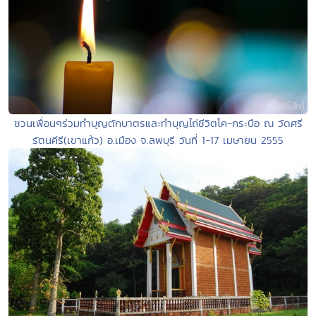
ชวนเพื่อนๆร่วมทำบุญตักบาตรและทำบุญไถ่ชีวิตโค-กระบือ ณ วัดศรี
รัตนคีรี(เขาแก้ว) อ.เมือง จ.ลพบุรี วันที่ 1-17 เมษายน 2555