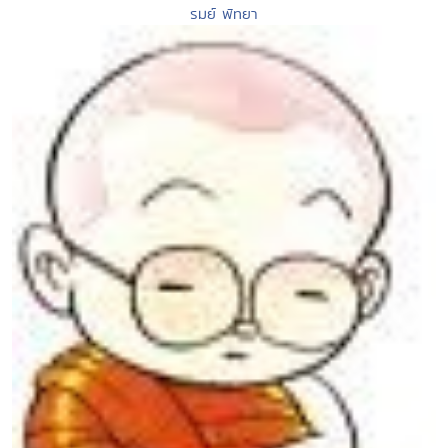
รมย์ พัทยา