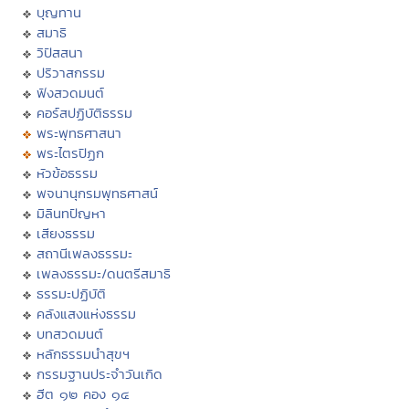
บุญทาน
สมาธิ
วิปัสสนา
ปริวาสกรรม
ฟังสวดมนต์
คอร์สปฏิบัติธรรม
พระพุทธศาสนา
พระไตรปิฏก
หัวข้อธรรม
พจนานุกรมพุทธศาสน์
มิลินทปัญหา
เสียงธรรม
สถานีเพลงธรรมะ
เพลงธรรมะ/ดนตรีสมาธิ
ธรรมะปฏิบัติ
คลังแสงแห่งธรรม
บทสวดมนต์
หลักธรรมนำสุขฯ
กรรมฐานประจำวันเกิด
ฮีต ๑๒ คอง ๑๔