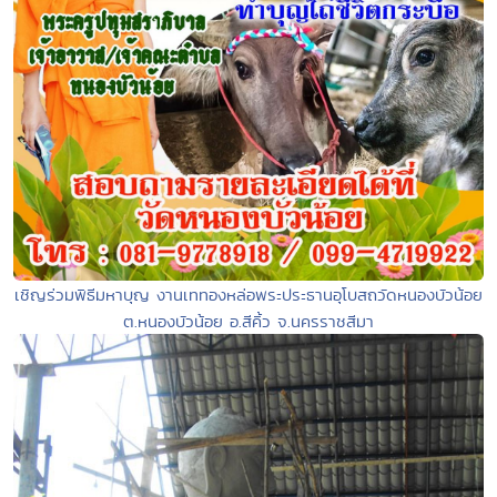
เชิญร่วมพิธีมหาบุญ งานเททองหล่อพระประธานอุโบสถวัดหนองบัวน้อย
ต.หนองบัวน้อย อ.สีคิ้ว จ.นครราชสีมา