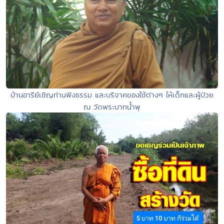
บ้านอารีย์เชิญท่านฟังธรรม และบริจาคของใช้ต่างๆ ให้เด็กและผู้ป่วย
ณ วัดพระบาทน้ำพุ