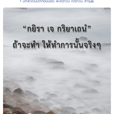
• บทสวดมนต์ก่อนนอน ฟังทุกวัน ดีทุกวัน สาธุ🙏