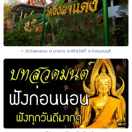
• วัดวังผาแดง ต.นาสวน อ.ศรีสวัสดิ์ จ.กาญจนบุรี