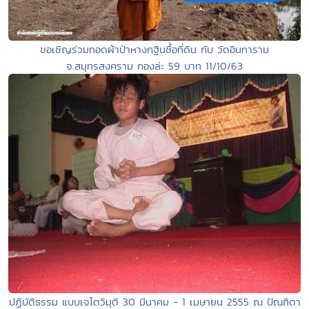
ขอเชิญร่วมทอดผ้าป่าหางกฐินซื้อที่ดิน กับ วัดอินทาราม
จ.สมุทรสงคราม กองล่ะ 59 บาท 11/10/63
ปฏิบัติธรรม แบบเจโตวิมุติ 30 มีนาคม - 1 เมษายน 2555 ณ ปัณฑิตา