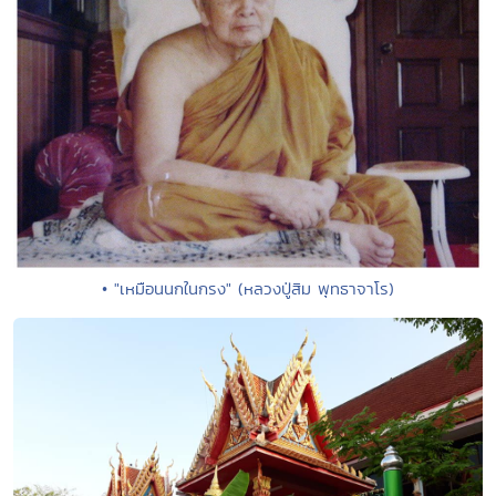
• "เหมือนนกในกรง" (หลวงปู่สิม พุทธาจาโร)