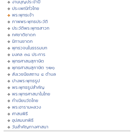
งานบุญประจำปี
ประเพณีทั่วไทย
พระพุทธเจ้า
ภาพพระพุทธประวัติ
ประวัติพระพุทธสาวก
ทศชาติชาดก
นิทานชาดก
พุทธวจนในธรรมบท
มงคล ๓๘ ประการ
พุทธศาสนสุภาษิต
พุทธศาสนสุภาษิต ๖๒๑
สังเวชนียสถาน ๔ ตำบล
ปางพระพุทธรูป
พระพุทธรูปสำคัญ
พระพุทธศาสนาในไทย
ทำเนียบวัดไทย
พระอารามหลวง
ศาสนพิธี
อุปสมบทพิธี
วันสำคัญทางศาสนา