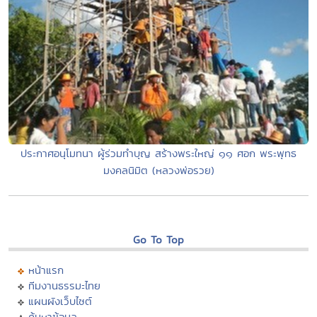
ประกาศอนุโมทนา ผู้ร่วมทำบุญ สร้างพระใหญ่ ๑๑ ศอก พระพุทธ
มงคลนิมิต (หลวงพ่อรวย)
Go To Top
หน้าแรก
ทีมงานธรรมะไทย
แผนผังเว็บไซต์
ค้นหาข้อมูล