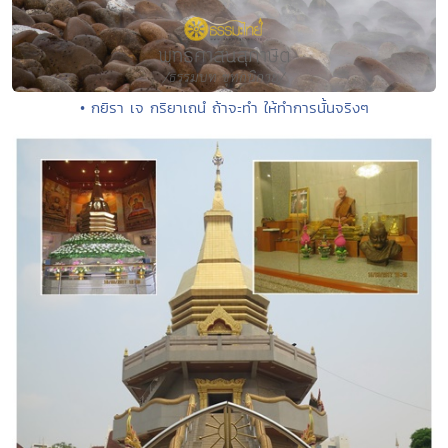
• กยิรา เจ กริยาเถนํ ถ้าจะทำ ให้ทำการนั้นจริงๆ