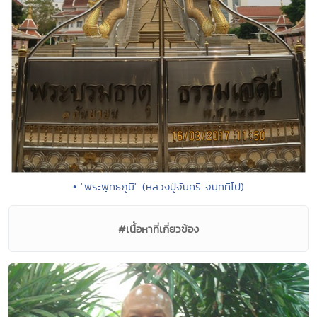
• "พระพุทธภูมิ" (หลวงปู่จันศรี จนฺททีโป)
#เนื้อหาที่เกี่ยวข้อง