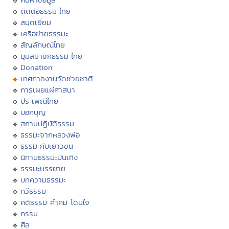
ติดต่อธรรมะไทย
สมุดเยี่ยม
เครือข่ายธรรมะ
สัญลักษณ์ไทย
มุมสมาชิกธรรมะไทย
Donation
เทศกาลงานวัดช่วยชาติ
การเผยแผ่ศาสนา
ประเพณีไทย
บอกบุญ
สถานปฏิบัติธรรม
ธรรมะจากหลวงพ่อ
ธรรมะกับเยาวชน
นิทานธรรมะบันเทิง
ธรรมะบรรยาย
บทความธรรมะ
กวีธรรมะ
คติธรรม คำคม โดนใจ
กรรม
ศีล