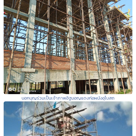
บอกบุญร่วมเป็นเจ้าภาพอิฐมอญแดงก่อผนังอุโบสถ