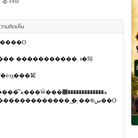
4,932
วามคิดเห็น
㨺ح���������Ѻ
�
��� �����������. ŧ�㺹
�èзӡ���觢
��͡˹ѧ���Ŵ���͹�������������ѧ
��ҹ���㨺ح����������������������� �͢ͺ��Фس��Ѻ