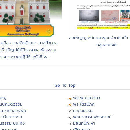
ขอเชิญญาติโยมสาธุชนร่วมกันเป็น
่เหลือง บางรักพัฒนา บางบัวทอง
กฐินสามัคคี
ุรี เชิญปฎิบัติธรรมและฟังธรรม
รรยายภาคปฏิบัติ ครั้งที่ ๑ :
Go To Top
บุญ
พระพุทธศาสนา
นปฏิบัติธรรม
พระไตรปิฏก
มะจากหลวงพ่อ
หัวข้อธรรม
มะกับเยาวชน
พจนานุกรมพุทธศาสน์
นธรรมะบันเทิง
มิลินทปัญหา
มะบรรยาย
เสียงธรรม