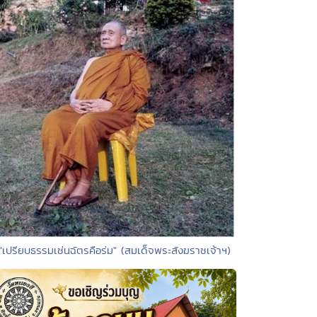
"เปรียบธรรมเช่นฉัตรคือร่ม" (สมเด็จพระสังฆราชเจ้าฯ)