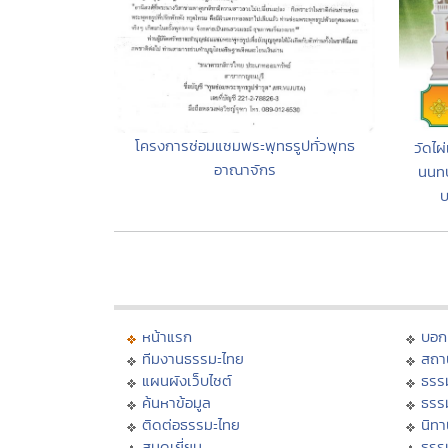
โครงการซ่อมแซมพระพุทธรูปทั่วพุทธ
วัดไผ
อาณาจักร
นนทบ
บ
หน้าแรก
บอก
ทีมงานธรรมะไทย
สถา
แผนผังเว็บไซต์
ธรร
ค้นหาข้อมูล
ธรร
ติดต่อธรรมะไทย
นิทา
สมุดเยี่ยม
ธรร