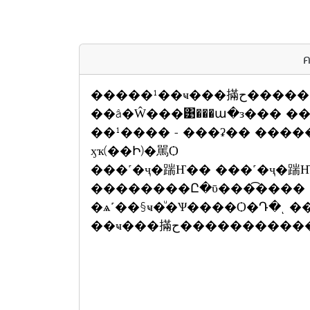
ค
�����¹��ҹ���
��â�Ŵ���͹���ա�з��� �
��¹���� - ���ʡ�� ����
ӽҡ(��Ի)�駡Ѻ
���˹�ҷ�踹Ҥ�� ���˹�ҷ�踹Ҥ
��������Ը�ῡ���͡����
�ѧ˹��§ҹ�ͧ�Ѱ����Ѻ�Դ�ͺ ���