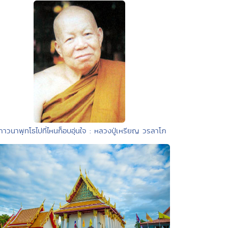
ภาวนาพุทโธไปที่ไหนก็อบอุ่นใจ : หลวงปู่เหรียญ วรลาโภ