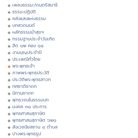
เพลงธรรมะ/ดนตรีสมาธิ
ธรรมะปฏิบัติ
คลังแสงแห่งธรรม
บทสวดมนต์
หลักธรรมนำสุขฯ
กรรมฐานประจำวันเกิด
ฮีต ๑๒ คอง ๑๔
งานบุญประจำปี
ประเพณีทั่วไทย
พระพุทธเจ้า
ภาพพระพุทธประวัติ
ประวัติพระพุทธสาวก
ทศชาติชาดก
นิทานชาดก
พุทธวจนในธรรมบท
มงคล ๓๘ ประการ
พุทธศาสนสุภาษิต
พุทธศาสนสุภาษิต ๖๒๑
สังเวชนียสถาน ๔ ตำบล
ปางพระพุทธรูป