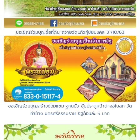
ขอเชิญร่วมบุญซื้อที่ดิน ถวายวัดแก้วกู่ชัยมงคล 31/10/63
ขอเชิญร่วมบุญสร้างซ่อมแซม ฐานบัว ซุ้มประตูหน้าต่างอุโบสถ วัด
ท่าช้าง นครศรีธรรมราช อิฐก้อนล่ะ 5 บาท