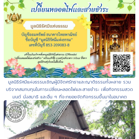
มูลนิธิรัศมีแห่งธรรมเชิญผู้มีจิตศรัทธาและญาติธรรมทั้งหลาย รวม
บริจาคสมทบทุนในการเปลี่ยนหลอดไฟและสายชำระ เพื่อกิจกรรมสวด
มนต์ นั่งสมาธิ และอื่น ๆ ที่จะทยอยจัดกิจกรรมขึ้นมาในอนาคต