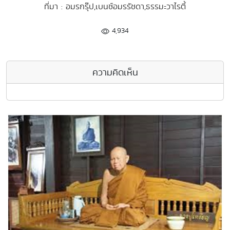
ที่มา : อมรกรุ๊ป,เบนซ์อมรรัชดา,ธรรมะวาไรตี้
4,934
ความคิดเห็น