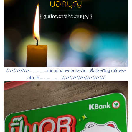
/////////////....................เททองหล่อพระประธาน เพื่อประดิษฐานในพระ
อุโบสถ..........................////////////////////////