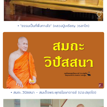
• "ธรรมเป็นที่พึ่งทางใจ" (หลวงปู่เหรียญ วรลาโภ)
• สมถะ..วิปัสสนา - สมเด็จพระพุทธโฆษาจารย์ (ป.อ.ปยุตโต)