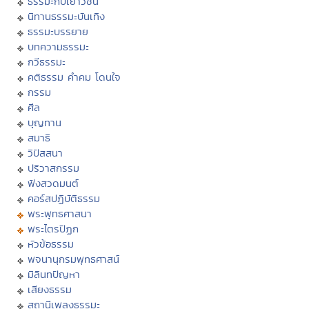
ธรรมะกับเยาวชน
นิทานธรรมะบันเทิง
ธรรมะบรรยาย
บทความธรรมะ
กวีธรรมะ
คติธรรม คำคม โดนใจ
กรรม
ศีล
บุญทาน
สมาธิ
วิปัสสนา
ปริวาสกรรม
ฟังสวดมนต์
คอร์สปฏิบัติธรรม
พระพุทธศาสนา
พระไตรปิฏก
หัวข้อธรรม
พจนานุกรมพุทธศาสน์
มิลินทปัญหา
เสียงธรรม
สถานีเพลงธรรมะ