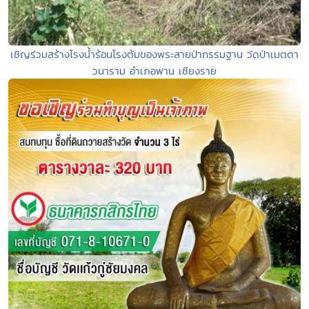
เชิญร่วมสร้างโรงน้ำร้อนโรงต้มของพระสายป่ากรรมฐาน วัดป่าเมตตา
วนาราม อำเภอพาน เชียงราย