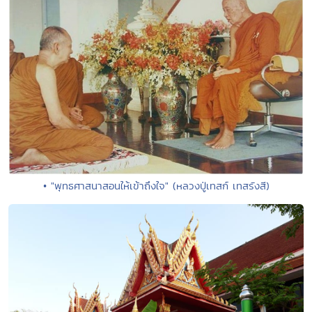
• "พุทธศาสนาสอนให้เข้าถึงใจ" (หลวงปู่เทสก์ เทสรังสี)