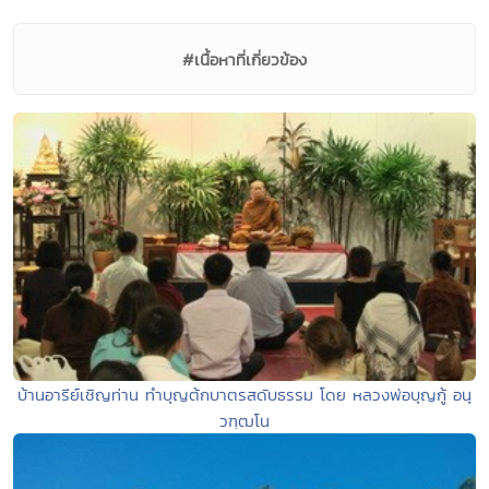
#เนื้อหาที่เกี่ยวข้อง
บ้านอารีย์เชิญท่าน ทำบุญต้กบาตรสดับธรรม โดย หลวงพ่อบุญกู้ อนุ
วฑฺฒโน