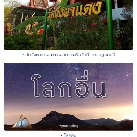
• วัดวังผาแดง ต.นาสวน อ.ศรีสวัสดิ์ จ.กาญจนบุรี
• โลกอื่น