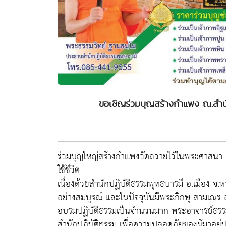
ขอเชิญร่วมบุญสร้างกำแพง ณ.สำนั
ร่วมบุญใหญ่สร้างกำแพงวัดถวายไว้ในพระศาสนา เ
ใช้ชีวิต
เนื่องด้วยสำนักปฏิบัติธรรมพุทธบารมี อ.เมือง 
อย่างสมบูรณ์ และในปัจจุบันมีพระภิกษุ สามเณร
อบรมปฏิบัติธรรมเป็นจำนวนมาก พระอาจารย์ธรรมว
สำนักปฏิบัติธรรม เพื่อความปลอดภัยของผู้มาอยู่ปฏ