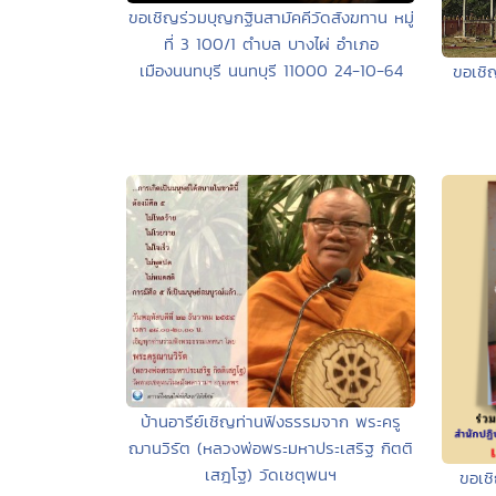
ขอเชิญร่วมบุญกฐินสามัคคีวัดสังฆทาน หมู่
ที่ 3 100/1 ตำบล บางไผ่ อำเภอ
เมืองนนทบุรี นนทบุรี 11000 24-10-64
ขอเชิ
บ้านอารีย์เชิญท่านฟังธรรมจาก พระครู
ฌานวิรัต (หลวงพ่อพระมหาประเสริฐ กิตติ
เสฎโฐ) วัดเชตุพนฯ
ขอเช