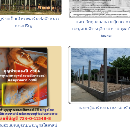
ญร่วมเป็นเจ้าภาพสร้างช่อฟ้าศาลา
แจก วัตถุมงคลหลวงปู่ทวด ณ
การเปรีญ
เบญจมบพิตรดุสิตวนาราม ๑๕ ม
๒๕๕๔
ทอดกฐินสร้างศาลาธรรมศรัท
ิญร่วมบุญบูรณะพระพุทธไสยาสน์