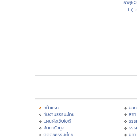
อายุ60
โน) 
หน้าแรก
บอก
ทีมงานธรรมะไทย
สถา
แผนผังเว็บไซต์
ธรร
ค้นหาข้อมูล
ธรร
ติดต่อธรรมะไทย
นิทา