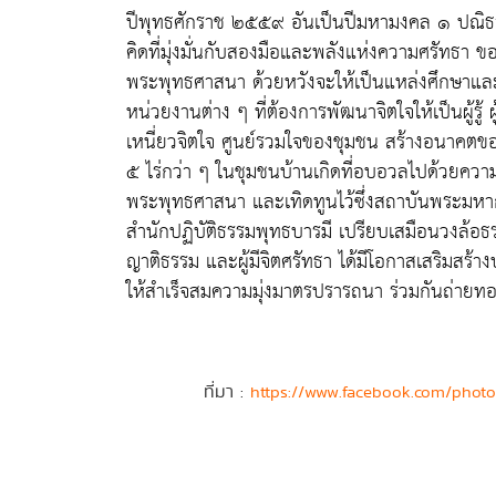
ปีพุทธศักราช ๒๕๕๙ อันเป็นปีมหามงคล ๑ ปณิธา
คิดที่มุ่งมั่นกับสองมือและพลังแห่งความศรัทธา 
พระพุทธศาสนา ด้วยหวังจะให้เป็นแหล่งศึกษาและ
หน่วยงานต่าง ๆ ที่ต้องการพัฒนาจิตใจให้เป็นผู้รู้ ผ
เหนี่ยวจิตใจ ศูนย์รวมใจของชุมชน สร้างอนาคตของป
๕ ไร่กว่า ๆ ในชุมชนบ้านเกิดที่อบอวลไปด้วยความร
พระพุทธศาสนา และเทิดทูนไว้ซึ่งสถาบันพระมหาก
สำนักปฏิบัติธรรมพุทธบารมี เปรียบเสมือนวงล้อธ
ญาติธรรม และผู้มีจิตศรัทธา ได้มีโอกาสเสริมสร้
ให้สำเร็จสมความมุ่งมาตรปรารถนา ร่วมกันถ่ายท
ที่มา :
https://www.facebook.com/phot