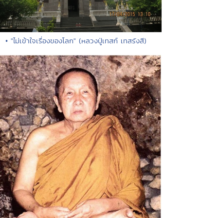
• "ไม่เข้าใจเรื่องของโลก" (หลวงปู่เทสก์ เทสรังสี)