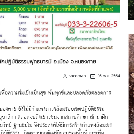
กปฏิบัติธรรมพุทธบารมี อ.เมือง จ.หนองคาย
socoman
16 พ.ค. 2564
พื่อความร่มเย็นเป็นสุข พ้นทุกข์และปลอดภัยตลอดการ
จ.หนองคาย ยังไม่มีกำแพงถาวรล้อมรอบเขตปฏิบัติธรรม
 อุบาสิกา ตลอดจนถึงเยาวชนจากสถานศึกษา เข้ามาฝึก
ิทย์ ฐานธมฺโม จึงประสงค์ให้มีการสร้างกำแพงล้อมเขต
ิบัติธรรม เกิดความถูกต้องชัดเจนของพื้นที่และเพื่อ