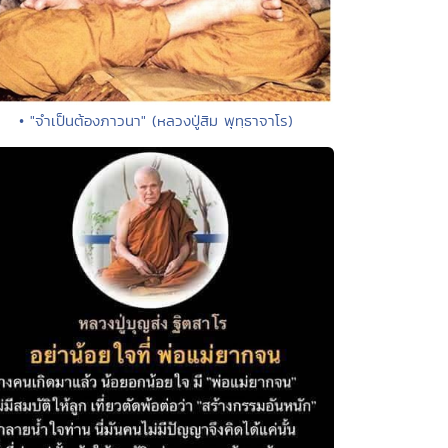
• "จำเป็นต้องภาวนา" (หลวงปู่สิม พุทฺธาจาโร)