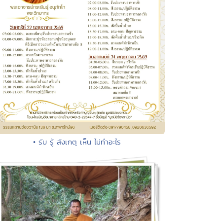
• รับ รู้ สังเกตุ เห็น ไม่ทำอะไร