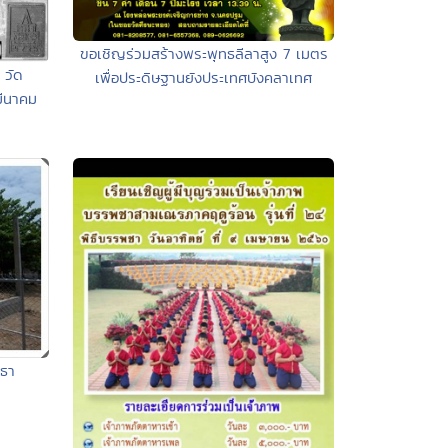
ขอเชิญร่วมสร้างพระพุทธลีลาสูง 7 เมตร
 วัด
เพื่อประดิษฐานยังประเทศบังคลาเทศ
ีนาคม
ธา