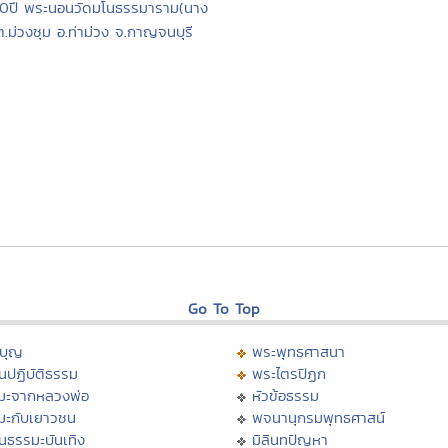
0ปี พระนอนวัดมโนธรรมาราม(นาง
ต.ม่วงชุม อ.ท่าม่วง จ.กาญจนบุรี
Go To Top
บุญ
พระพุทธศาสนา
นปฏิบัติธรรม
พระไตรปิฏก
มะจากหลวงพ่อ
หัวข้อธรรม
มะกับเยาวชน
พจนานุกรมพุทธศาสน์
นธรรมะบันเทิง
มิลินทปัญหา