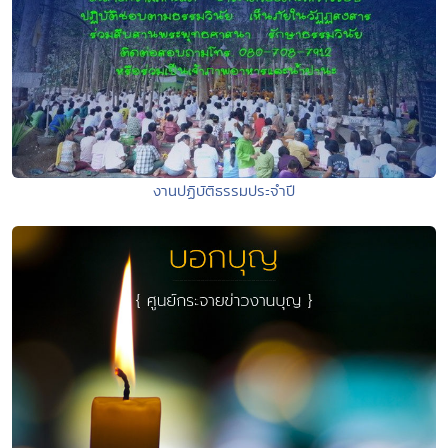
งานปฏิบัติธรรมประจำปี