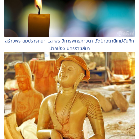
สร้างพระสมปรารถนา และพระวิหารพุทธภาวนา วัดป่าสถานีใหม่จันทึก
ปากช่อง นครราชสีมา