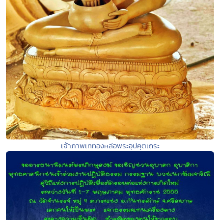
เจ้าภาพเททองหล่อพระอุปคุตเถระ