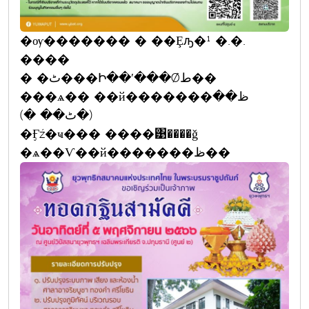
�ѹ������� � ��Ȩԡ�¹ �.�.
����
� �ٹ���Ի��ʹ���Ǿط��
���ѧ�� ��й�������ظ��
(�ٹ�� �)
�Ӻź�ҹ��� ����͹����ǧ
�ѧ��Ѵ��й�������ظ��