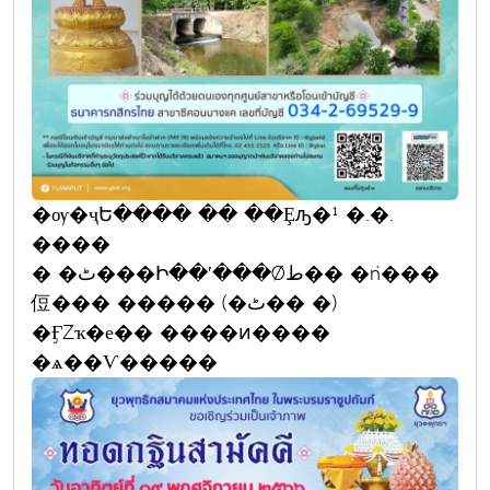
�ѹ�ҷԵ���� �� ��Ȩԡ�¹ �.�.
����
� �ٹ���Ի��ʹ���Ǿط�� �ǹ���
侸��� ����� (�ٹ�� �)
�ӺŹҡ�е�� ����ͷ����
�ѧ��Ѵ�����