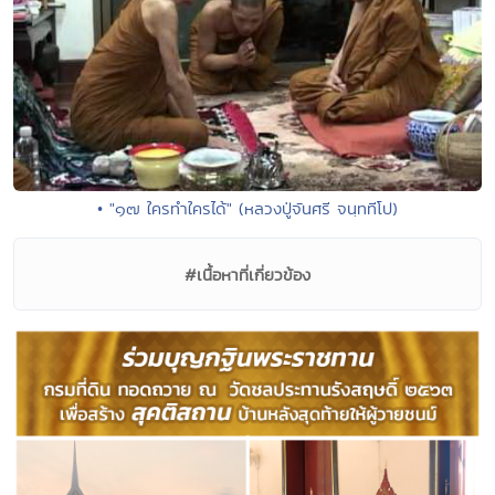
• "๑๗ ใครทำใครได้" (หลวงปู่จันศรี จนฺททีโป)
#เนื้อหาที่เกี่ยวข้อง