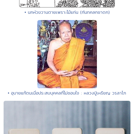
• นกหัวขวานตายเพราะไม้แก่น (กันทคลกชาดก)
• อุบายแก้ตนเมื่อประสบบุคคลที่ไม่ชอบใจ : หลวงปู่เหรียญ วรลาโภ