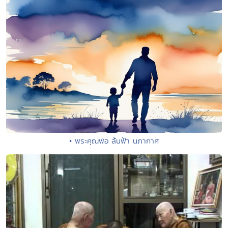
• พระคุณพ่อ ล้นฟ้า นภากาศ