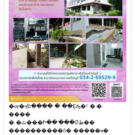
�ѹ�ҷԵ���� � ��Ȩԡ�¹ �.�.
����
� �ٹ���Ի��ʹ���Ǿط��
����������õ� �����ҹ�