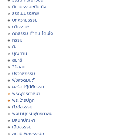
นิทานธรรมะบันเทิง
ธรรมะบรรยาย
บทความธรรมะ
กวีธรรมะ
คติธรรม คำคม โดนใจ
กรรม
ศีล
บุญทาน
สมาธิ
วิปัสสนา
ปริวาสกรรม
ฟังสวดมนต์
คอร์สปฏิบัติธรรม
พระพุทธศาสนา
พระไตรปิฏก
หัวข้อธรรม
พจนานุกรมพุทธศาสน์
มิลินทปัญหา
เสียงธรรม
สถานีเพลงธรรมะ