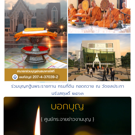
ร่วมบุญกฐินพระราชทาน กรมที่ดิน ทอดถวาย ณ วัดชลประทา
นรังสฤษดิ์ ๒๕๖๓