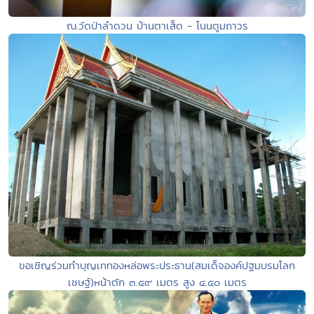
ณ.วัดป่าลำดวน บ้านตาเส็ด - โนนตูมถาวร
ขอเชิญร่วมทำบุญเททองหล่อพระประธาน(สมเด็จองค์ปฐมบรมโลก
เชษฐ์)หน้าตัก ๓.๕๙ เมตร สูง ๔.๕๐ เมตร