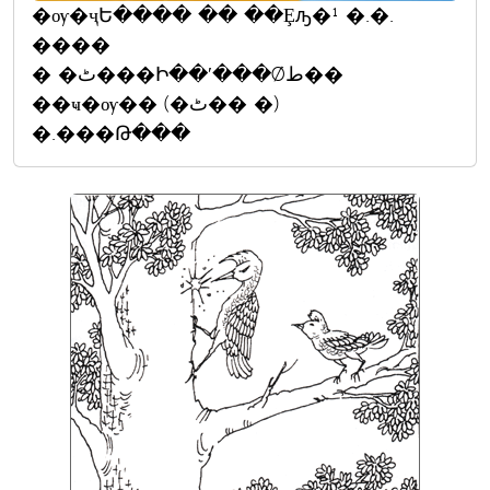
�ѹ�ҷԵ���� �� ��Ȩԡ�¹ �.�.
����
� �ٹ���Ի��ʹ���Ǿط��
��ҹ�ѹ�� (�ٹ�� �)
�.���Թ���