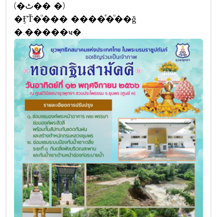
(�ٹ�� �)
�ӺŤ�ͧ��� ����ͤ�ͧ��ǧ
�.�����ҹ�