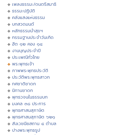
เพลงธรรมะ/ดนตรีสมาธิ
ธรรมะปฏิบัติ
คลังแสงแห่งธรรม
บทสวดมนต์
หลักธรรมนำสุขฯ
กรรมฐานประจำวันเกิด
ฮีต ๑๒ คอง ๑๔
งานบุญประจำปี
ประเพณีทั่วไทย
พระพุทธเจ้า
ภาพพระพุทธประวัติ
ประวัติพระพุทธสาวก
ทศชาติชาดก
นิทานชาดก
พุทธวจนในธรรมบท
มงคล ๓๘ ประการ
พุทธศาสนสุภาษิต
พุทธศาสนสุภาษิต ๖๒๑
สังเวชนียสถาน ๔ ตำบล
ปางพระพุทธรูป