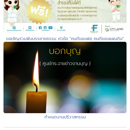
ขอเชิญร่วมฟังบรรยายธรรม หัวข้อ "คนดีของพ่อ คนดีของแผ่นดิน"
กำหนดงานปริวาสกรรม