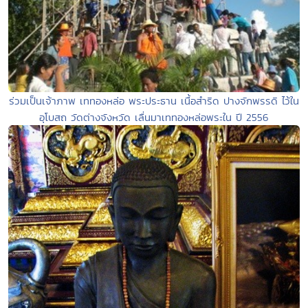
ร่วมเป็นเจ้าภาพ เททองหล่อ พระประธาน เนื้อสำริด ปางจักพรรดิ ไว้ใน
อุโบสถ วัดต่างจังหวัด เลื่นมาเททองหล่อพระใน ปี 2556