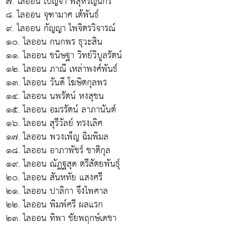
๗. ไลออน เบญจา พสุหิรัญนิกร
๘. ไลออน จุฑามาศ เต้พันธ์
๙. ไลออน กัญญา ไพจิตรวิจารณ์
๑๐. ไลออน กนกพร ธุวะสิน
๑๑. ไลออน ขนิษฐา วิทย์วิบูลรัตน์
๑๒. ไลออน ภาณี เหล่าพงศ์พันธ์
๑๓. ไลออน วันดี โฆษิตกุลพร
๑๔. ไลออน นพรัตน์ หงสุชน
๑๕. ไลออน อมรรัตน์ ลาภานันต์
๑๖. ไลออน สุรีวัลย์ ทรงเลิศ
๑๗. ไลออน พวงเพ็ญ ฉิมพิมล
๑๘. ไลออน อาภาพัชร์ ชาติกุล
๑๙. ไลออน ณัฏฐสุด ตรีสัตยพันธุ์
๒๐. ไลออน สันหทัย แสงศรี
๒๑. ไลออน ปาลิกา จึงไพศาล
๒๒. ไลออน พิมพ์ศรี ผลแรก
๒๓. ไลออน ทิพา ชัยพฤกษ์เดชา