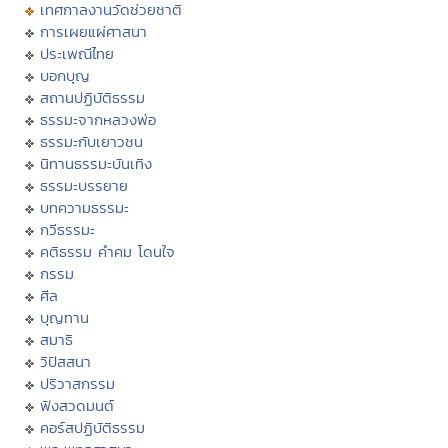
เทศกาลงานวัดช่วยชาติ
การเผยแผ่ศาสนา
ประเพณีไทย
บอกบุญ
สถานปฏิบัติธรรม
ธรรมะจากหลวงพ่อ
ธรรมะกับเยาวชน
นิทานธรรมะบันเทิง
ธรรมะบรรยาย
บทความธรรมะ
กวีธรรมะ
คติธรรม คำคม โดนใจ
กรรม
ศีล
บุญทาน
สมาธิ
วิปัสสนา
ปริวาสกรรม
ฟังสวดมนต์
คอร์สปฏิบัติธรรม