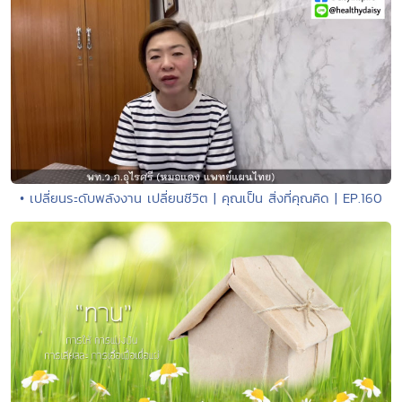
• เปลี่ยนระดับพลังงาน เปลี่ยนชีวิต | คุณเป็น สิ่งที่คุณคิด | EP.160