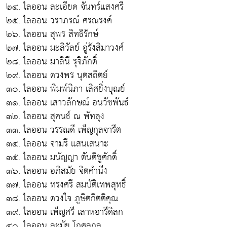
๒๔. ไลออน ละเอียด จันทร์แสงศรี
๒๕. ไลออน วราภรณ์ ศรณรงค์
๒๖. ไลออน สุพร สิทธิรักษ์
๒๗. ไลออน มะลิวัลย์ อู่รังสิมาวงศ์
๒๘. ไลออน มาลินี รุจิภักดิ์
๒๙. ไลออน ดวงพร นุตสถิตย์
๓๐. ไลออน พิมพ์นิภา เลิศยิ่งบุณย์
๓๑. ไลออน เสาวลักษณ์ อนวัชพันธ์
๓๒. ไลออน สุคนธ์ ณ พัทลุง
๓๓. ไลออน วรรณดี เพ็ญกุลจารีต
๓๔. ไลออน จามรี แสนเสนาะ
๓๕. ไลออน มนัญญา ตันติชูศักดิ์
๓๖. ไลออน อภิสมัย จิตคำนึง
๓๗. ไลออน ทรงศรี สมบัติเทพสุทธิ์
๓๘. ไลออน ดวงใจ ภูษิตกิตติคุณ
๓๙. ไลออน เพ็ญศรี เลาหอารีดิลก
๔๐. ไลออน ละมัย โกศลกุล