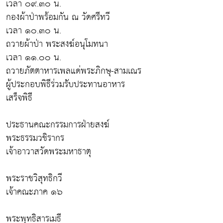
เวลา ๐๙.๓๐ น.
กองผ้าป่าพร้อมกัน ณ วัดศรีทวี
เวลา ๑๐.๓๐ น.
ถวายผ้าป่า พระสงฆ์อนุโมทนา
เวลา ๑๑.๐๐ น.
ถวายภัตตาหารเพลแด่พระภิกษุ-สามเณร
ผู้ประกอบพิธีร่วมรับประทานอาหาร
เสร็จพิธี
ประธานคณะกรรมการฝ่ายสงฆ์
พระธรรมวชิรากร
เจ้าอาวาสวัดพระมหาธาตุ
พระราชวิสุทธิกวี
เจ้าคณะภาค ๑๖
พระพุทธิสารเมธี