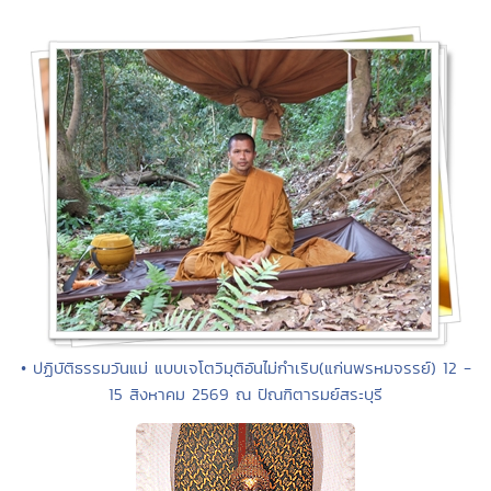
• ปฏิบัติธรรมวันแม่ แบบเจโตวิมุติอันไม่กำเริบ(แก่นพรหมจรรย์) 12 -
15 สิงหาคม 2569 ณ ปัณฑิตารมย์สระบุรี