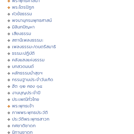
พระพุทธศาสนา
พระไตรปิฏก
หัวข้อธรรม
พจนานุกรมพุทธศาสน์
มิลินทปัญหา
เสียงธรรม
สถานีเพลงธรรมะ
เพลงธรรมะ/ดนตรีสมาธิ
ธรรมะปฏิบัติ
คลังแสงแห่งธรรม
บทสวดมนต์
หลักธรรมนำสุขฯ
กรรมฐานประจำวันเกิด
ฮีต ๑๒ คอง ๑๔
งานบุญประจำปี
ประเพณีทั่วไทย
พระพุทธเจ้า
ภาพพระพุทธประวัติ
ประวัติพระพุทธสาวก
ทศชาติชาดก
นิทานชาดก