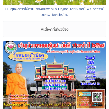
• เหตุแห่งการให้ทาน ของคนพาลและบัญฑิต เสียงเทศน์ พระอาจารย์
สมภพ โชติปัญโญ
#เนื้อหาที่เกี่ยวข้อง