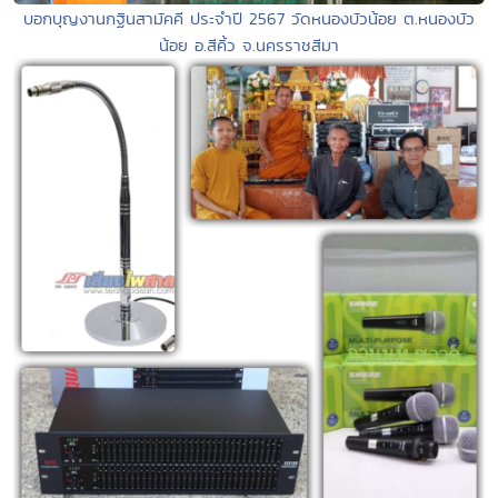
บอกบุญงานกฐินสามัคคี ประจำปี 2567 วัดหนองบัวน้อย ต.หนองบัว
น้อย อ.สีคิ้ว จ.นครราชสีมา