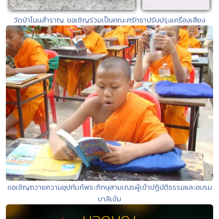
วัดป่าโนนสำราญ ขอเชิญร่วมเป็นคณะศรัทธาปรับปรุงเครื่องเสียง
ขอเชิญถวายความอุปถัมภ์พระภิกษุสามเณรผู้เข้าปฏิบัติธรรมและอบรม
บาลีเข้ม