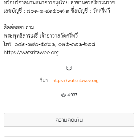
หรือบริจาคผ่านธนาคารกรุงไทย สาขานครศรีธรรมราช
เลขบัญชี : ๘๐๑-๑-๔๑๕๐๙-๓ ชื่อบัญชี : วัดศรีทวี
ติดต่อสอบถาม
พระพุทธิสารเมธี เจ้าอาวาสวัดศรีทวี
โทร. ๐๘๑-๓๗๐-๕๙๙๑, ๐๗๕-๓๔๑-๒๔๘
https://watsritawee.org
ที่มา :
https://watsritawee.org
4,937
ความคิดเห็น