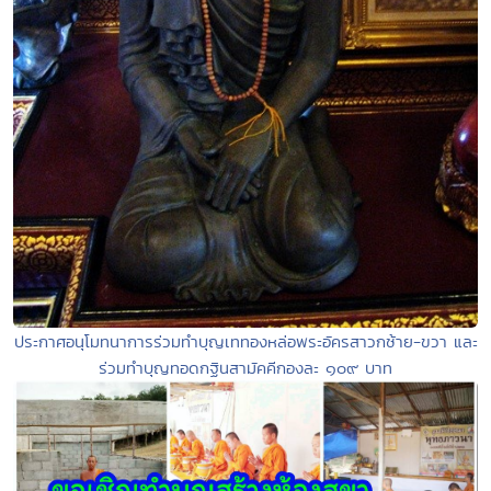
ประกาศอนุโมทนาการร่วมทำบุญเททองหล่อพระอัครสาวกซ้าย-ขวา และ
ร่วมทำบุญทอดกฐินสามัคคีกองละ ๑๐๙ บาท