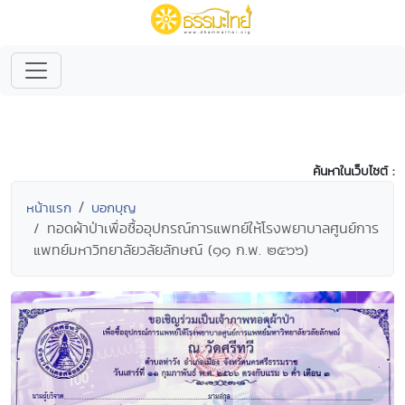
ค้นหาในเว็บไซต์ :
หน้าแรก
บอกบุญ
ทอดผ้าป่าเพื่อซื้ออุปกรณ์การแพทย์ให้โรงพยาบาลศูนย์การ
แพทย์มหาวิทยาลัยวลัยลักษณ์ (๑๑ ก.พ. ๒๕๖๖)