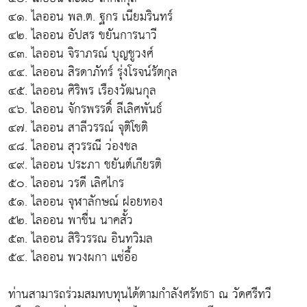
๔๑. ไลออน พล.ต. ฐกร เนียมรินทร์
๔๒. ไลออน อัปสร ขยันการนาวี
๔๓. ไลออน จิราภรณ์ บุญชูวงศ์
๔๔. ไลออน สิรดาภัทร์ รุ่งโรจน์รัตกุล
๔๕. ไลออน ศิริพร เรืองวัฒนกุล
๔๖. ไลออน จักรพรรดิ์ ลีเลิศพันธ์
๔๗. ไลออน สาลีวรรณ์ จุติโชติ
๔๘. ไลออน สุวรรณี ว่องชล
๔๙. ไลออน ประภา ชยันต์เกียรติ
๕๐. ไลออน วรดี เลิศไกร
๕๑. ไลออน จุฬาลักษณ์ ฝอยทอง
๕๒. ไลออน พาชื่น นาคสั้ว
๕๓. ไลออน สิริวรรณ อินทวิมล
๕๔. ไลออน พวงผกา แซ่อื้อ
ท่านสามารถร่วมสมทบทุนได้ตามกำลังศรัทธา ณ วัดศรีทวี