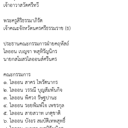
เจ้าอาวาสวัดศรีทวี
พระครูสิริธรรมาภิรัต
เจ้าคณะจังหวัดนครศรีธรรมราช (ธ)
ประธานคณะกรรมการฝ่ายคฤหัสถ์
ไลออน เบญจา พสุหิรัญนิกร
นายกสโมสรไลออนส์ศรีนคร
คณะกรรมการ
๑. ไลออน สาคร ไพรัตนากร
๒. ไลออน วรรณี บุญสัมพันกิจ
๓. ไลออน พิศวง รัษฐปานะ
๔. ไลออน รอยพิมพ์ใจ เพชรกุล
๕. ไลออน สายสวาท เกตุชาติ
๖. ไลออน บังอร สมบัติเทพสุทธิ์