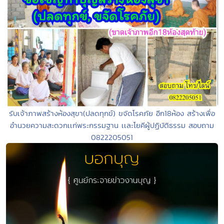
รับเจ้าภาพสร้างห้องสุขา(ปลดทุกข์) ขจัดโรคภัย อีก18ห้อง สร้างเพื่อ
อำนวยความสะดวกเเก่พระกรรมฐาน เเละโยคีผู้ปฏิบัติธรรม สอบถาม
0822205051