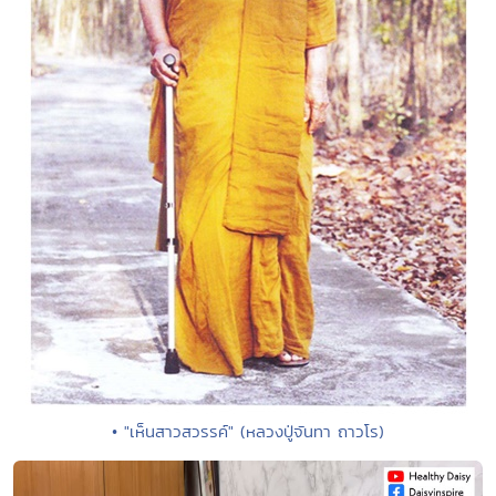
• "เห็นสาวสวรรค์" (หลวงปู่จันทา ถาวโร)