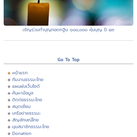
เชิญร่วมทำบุญทอดกฐิน ๑๐๐,๐๐๐ หุ้นบุญ ปี ๕๓
Go To Top
หน้าแรก
ทีมงานธรรมะไทย
แผนผังเว็บไซต์
ค้นหาข้อมูล
ติดต่อธรรมะไทย
สมุดเยี่ยม
เครือข่ายธรรมะ
สัญลักษณ์ไทย
มุมสมาชิกธรรมะไทย
Donation