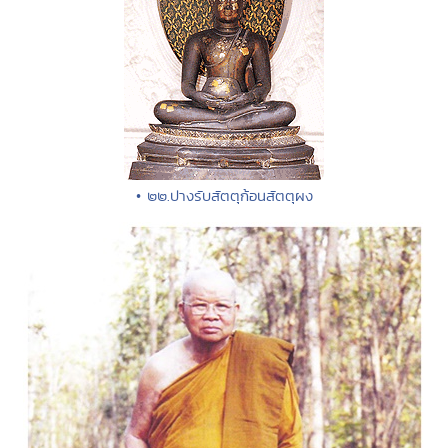
• ๒๒.ปางรับสัตตุก้อนสัตตุผง