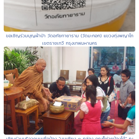
ขอเชิญร่วมบุญผ้าป่า วัดอภัยทายาราม (วัดมะกอก) แขวงทุ่งพญาไท
เขตราชเทวี กรุงเทพมหานคร
เชิญร่วมบริจาคนมเพื่อน้อง “นมเพียง ๑ กล่อง คุณก็ช่วยน้องได้” ณ