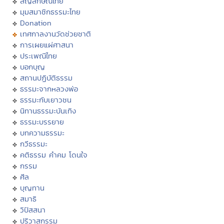
สัญลักษณ์ไทย
มุมสมาชิกธรรมะไทย
Donation
เทศกาลงานวัดช่วยชาติ
การเผยแผ่ศาสนา
ประเพณีไทย
บอกบุญ
สถานปฏิบัติธรรม
ธรรมะจากหลวงพ่อ
ธรรมะกับเยาวชน
นิทานธรรมะบันเทิง
ธรรมะบรรยาย
บทความธรรมะ
กวีธรรมะ
คติธรรม คำคม โดนใจ
กรรม
ศีล
บุญทาน
สมาธิ
วิปัสสนา
ปริวาสกรรม