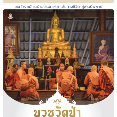
ขอเชิญสมัครเข้าอบรมคอร์ส เส้นทางชีวิต สู่พระนิพพาน