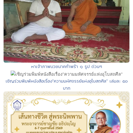
หาเจ้าภาพบวชนาคกำพร้า ๑ รูป ด่วนๆ
เชิญร่วมพิมพ์หนังสือเรื่อง"ความมหัศจรรย์แห่งอุโบสถศีล" เล่มละ ๕๐
บาท