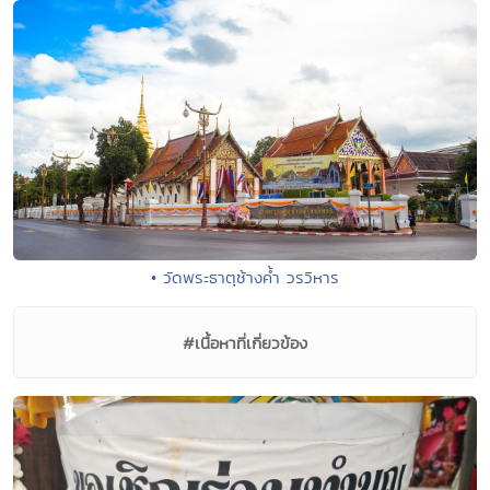
• วัดพระธาตุช้างค้ำ วรวิหาร
#เนื้อหาที่เกี่ยวข้อง