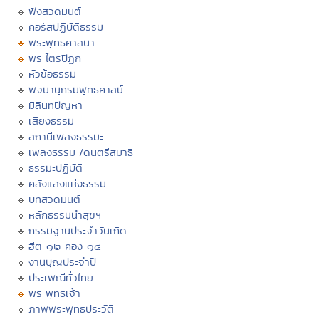
ฟังสวดมนต์
คอร์สปฏิบัติธรรม
พระพุทธศาสนา
พระไตรปิฏก
หัวข้อธรรม
พจนานุกรมพุทธศาสน์
มิลินทปัญหา
เสียงธรรม
สถานีเพลงธรรมะ
เพลงธรรมะ/ดนตรีสมาธิ
ธรรมะปฏิบัติ
คลังแสงแห่งธรรม
บทสวดมนต์
หลักธรรมนำสุขฯ
กรรมฐานประจำวันเกิด
ฮีต ๑๒ คอง ๑๔
งานบุญประจำปี
ประเพณีทั่วไทย
พระพุทธเจ้า
ภาพพระพุทธประวัติ