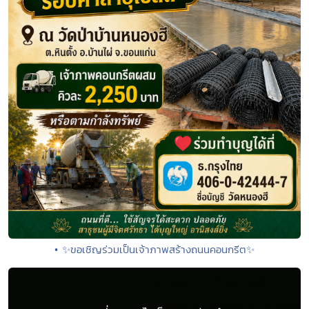
• ✨ขอเชิญร่วมเป็นเจ้าภาพสร้างถนนคอนกรีต✨