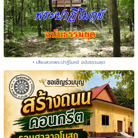
• เสียงสวดพระปาฏิโมกข์ ฉบับธรรมยุต