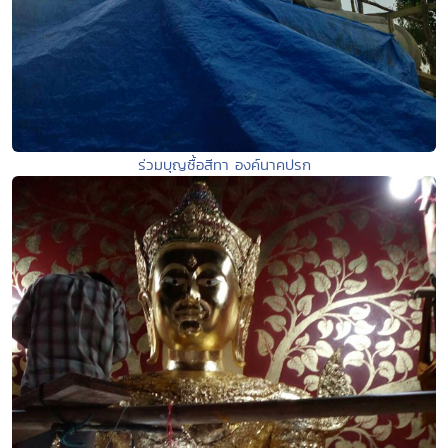
ร่วมบุญซื้อสีทา องค์นาคปรก