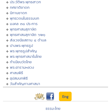
ประวัติพระพุทธสาวก
ทศชาติชาดก
นิทานชาดก
พุทธวจนในธรรมบท
มงคล ๓๘ ประการ
พุทธศาสนสุภาษิต
พุทธศาสนสุภาษิต ๖๒๑
สังเวชนียสถาน ๔ ตำบล
ปางพระพุทธรูป
พระพุทธรูปสำคัญ
พระพุทธศาสนาในไทย
ทำเนียบวัดไทย
พระอารามหลวง
ศาสนพิธี
อุปสมบทพิธี
วันสำคัญทางศาสนา
Eng
ธรรมะไทย