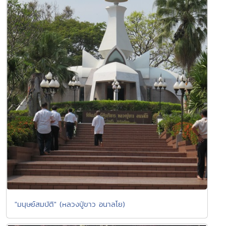
"มนุษย์สมบัติ" (หลวงปู่ขาว อนาลโย)