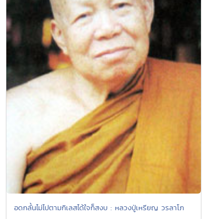
อดกลั้นไม่ไปตามกิเลสได้ใจก็สงบ : หลวงปู่เหรียญ วรลาโภ