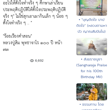
อะไรให้ตั้งใจทำจริง ๆ ศึกษาเล่าเรียน
ประพฤติปฏิบัติให้ตั้งใจประพฤติปฏิบัติ
จริง ๆ"
ไม่ใช่สุกเอาเผากินเล็ก ๆ น้อย ๆ
• "บุญติดใจ บาป
ตั้งใจทำจริง ๆ .. "
ติดใจ" (หลวงตามหา
บัว ญาณสัมปันโน)
"ร้อยเรียงคำสอน"
หลวงปู่สิม พุทธาจาโร ๑๐๐ ปี หน้า
๗๓
• สังฆราชบูชา
6,692
(Sangharaja Praise
for his 100th
Birthday MV)
• ธรรมทาน โดย