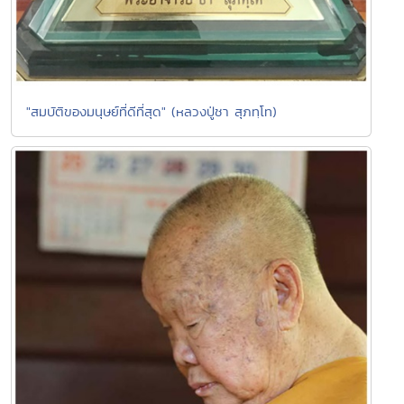
"สมบัติของมนุษย์ที่ดีที่สุด" (หลวงปู่ชา สุภทฺโท)