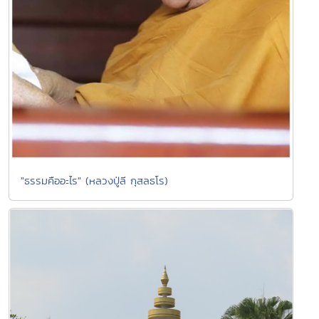
"ธรรมคืออะไร" (หลวงปู่ลี กุสลธโร)