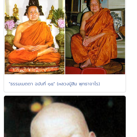
"ธรรมเมตตา ฉบับที่ ๑๕" (หลวงปู่สิม พุทธาจาโร)