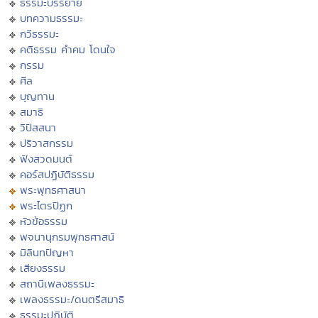
ธรรมะบรรยาย
บทความธรรมะ
กวีธรรมะ
คติธรรม คำคม โดนใจ
กรรม
ศีล
บุญทาน
สมาธิ
วิปัสสนา
ปริวาสกรรม
ฟังสวดมนต์
คอร์สปฏิบัติธรรม
พระพุทธศาสนา
พระไตรปิฏก
หัวข้อธรรม
พจนานุกรมพุทธศาสน์
มิลินทปัญหา
เสียงธรรม
สถานีเพลงธรรมะ
เพลงธรรมะ/ดนตรีสมาธิ
ธรรมะปฏิบัติ