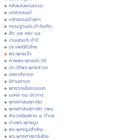
คลังแสงแห่งธรรม
บทสวดมนต์
หลักธรรมนำสุขฯ
กรรมฐานประจำวันเกิด
ฮีต ๑๒ คอง ๑๔
งานบุญประจำปี
ประเพณีทั่วไทย
พระพุทธเจ้า
ภาพพระพุทธประวัติ
ประวัติพระพุทธสาวก
ทศชาติชาดก
นิทานชาดก
พุทธวจนในธรรมบท
มงคล ๓๘ ประการ
พุทธศาสนสุภาษิต
พุทธศาสนสุภาษิต ๖๒๑
สังเวชนียสถาน ๔ ตำบล
ปางพระพุทธรูป
พระพุทธรูปสำคัญ
พระพุทธศาสนาในไทย