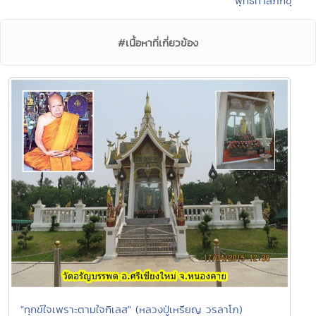
พุทธทาสภิกขุ
#เนื้อหาที่เกี่ยวข้อง
"ทุกข์ใจเพราะตามใจกิเลส" (หลวงปู่เหรียญ วรลาโภ)