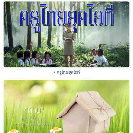
• ครูไทยยุคไอที