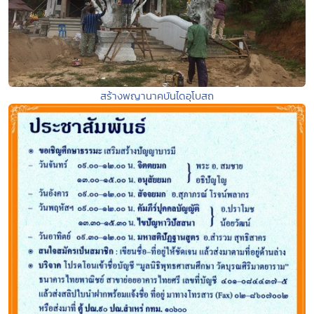
สร้างพญานาคบันไดอุโบสถ