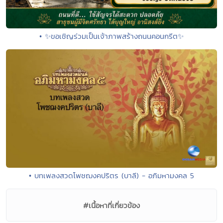
• ✨ขอเชิญร่วมเป็นเจ้าภาพสร้างถนนคอนกรีต✨
• บทเพลงสวดโพชฌงคปริตร (บาลี) - อภิมหามงคล 5
#เนื้อหาที่เกี่ยวข้อง