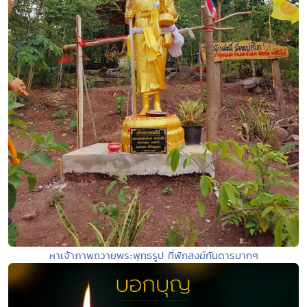
หาเจ้าภาพถวายพระพุทธรูป ที่พักสงฆ์กันดารมากๆ