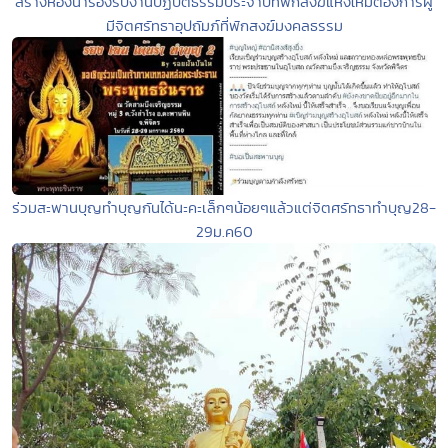
สร้างห้องน้ำรองรับงานปฏิบัติธรรมประจำปีที่พักสงฆ์แห่งใหม่ต้องการผู้
มีจิตศรัทธาอุปถัมภ์ที่พักสงฆ์มงคลธรรม
ร่วมสะพานบุญทำบุญกันได้นะคะเล็กๆน้อยๆแล้วแต่จิตศรัทธาทำบุญ28-
29ม.ค60