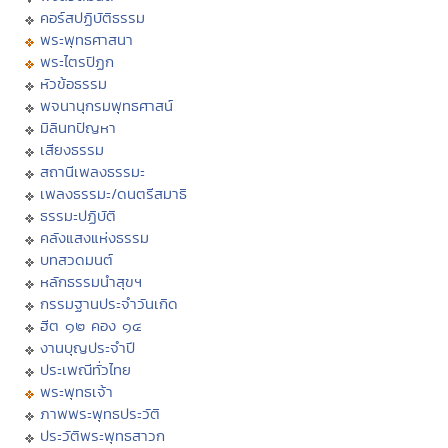
คอร์สปฏิบัติธรรม
พระพุทธศาสนา
พระไตรปิฏก
หัวข้อธรรม
พจนานุกรมพุทธศาสน์
มิลินทปัญหา
เสียงธรรม
สถานีเพลงธรรมะ
เพลงธรรมะ/ดนตรีสมาธิ
ธรรมะปฏิบัติ
คลังแสงแห่งธรรม
บทสวดมนต์
หลักธรรมนำสุขฯ
กรรมฐานประจำวันเกิด
ฮีต ๑๒ คอง ๑๔
งานบุญประจำปี
ประเพณีทั่วไทย
พระพุทธเจ้า
ภาพพระพุทธประวัติ
ประวัติพระพุทธสาวก