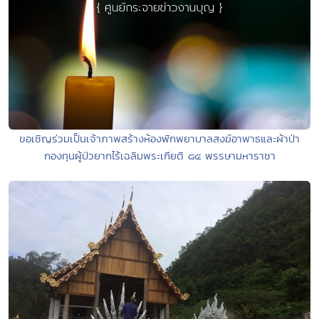
ขอเชิญร่วมเป็นเจ้าภาพสร้างห้องพักพยาบาลสงฆ์อาพาธและผ้าป่า
กองทุนผู้ป่วยากไร้เฉลิมพระเกียติ ๘๔ พรรษามหาราชา