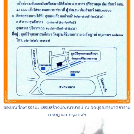
ขอเชิญศึกษาธรรมะ เสริมสร้างปัญญาบารมี ณ วัดบุรณศิริมาตยาราม
ถ.อัษฎางค์ กรุงเทพฯ