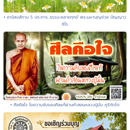
• อานิสงส์ทาน 5 ประการ..ธรรมะคลายทุกข์ พระมหาบุญช่วย ปัญญาว
ชิโร
• ศีลคือใจ ไขความลับของศีลแท้ผ่านคำสอนหลวงปู่มั่น ภูริทัตโต