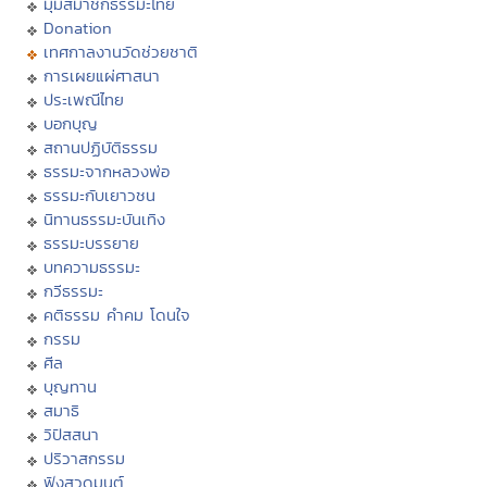
มุมสมาชิกธรรมะไทย
Donation
เทศกาลงานวัดช่วยชาติ
การเผยแผ่ศาสนา
ประเพณีไทย
บอกบุญ
สถานปฏิบัติธรรม
ธรรมะจากหลวงพ่อ
ธรรมะกับเยาวชน
นิทานธรรมะบันเทิง
ธรรมะบรรยาย
บทความธรรมะ
กวีธรรมะ
คติธรรม คำคม โดนใจ
กรรม
ศีล
บุญทาน
สมาธิ
วิปัสสนา
ปริวาสกรรม
ฟังสวดมนต์