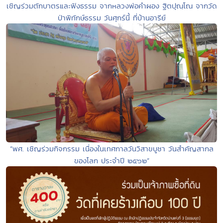
เชิญร่วมตักบาตรและฟังธรรม จากหลวงพ่อคำผอง ฐิตปุณฺโณ จากวัด
ป่าพิทักษ์ธรรม วันศุกร์นี้ ที่บ้านอารีย์
“พศ. เชิญร่วมกิจกรรม เนื่องในเทศกาลวันวิสาขบูชา วันสำคัญสากล
ของโลก ประจำปี ๒๕๖๒”