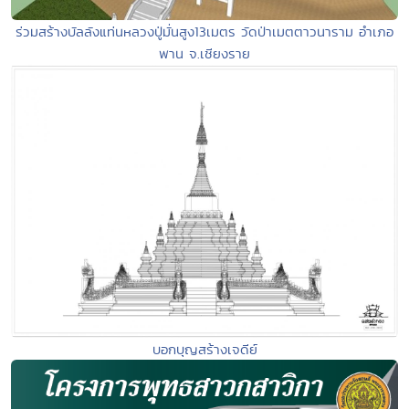
ร่วมสร้างบัลลังแท่นหลวงปู่มั่นสูง13เมตร วัดป่าเมตตาวนาราม อำเภอ
พาน จ.เชียงราย
บอกบุญสร้างเจดีย์