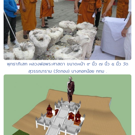
พุทธาภิเสก หลวงพ่อพระศาสดา ขนาดหน้า ๙ นิ้ว ๗ นิ้ว ๕ นิ้ว วัด
สุวรรณาราม (วัดทอง) บางกอกน้อย กทม .