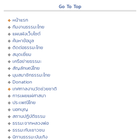
Go To Top
หน้าแรก
ทีมงานธรรมะไทย
แผนผังเว็บไซต์
ค้นหาข้อมูล
ติดต่อธรรมะไทย
สมุดเยี่ยม
เครือข่ายธรรมะ
สัญลักษณ์ไทย
มุมสมาชิกธรรมะไทย
Donation
เทศกาลงานวัดช่วยชาติ
การเผยแผ่ศาสนา
ประเพณีไทย
บอกบุญ
สถานปฏิบัติธรรม
ธรรมะจากหลวงพ่อ
ธรรมะกับเยาวชน
นิทานธรรมะบันเทิง