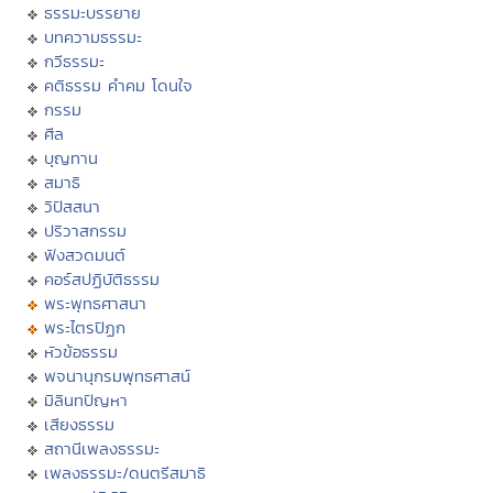
ธรรมะบรรยาย
บทความธรรมะ
กวีธรรมะ
คติธรรม คำคม โดนใจ
กรรม
ศีล
บุญทาน
สมาธิ
วิปัสสนา
ปริวาสกรรม
ฟังสวดมนต์
คอร์สปฏิบัติธรรม
พระพุทธศาสนา
พระไตรปิฏก
หัวข้อธรรม
พจนานุกรมพุทธศาสน์
มิลินทปัญหา
เสียงธรรม
สถานีเพลงธรรมะ
เพลงธรรมะ/ดนตรีสมาธิ