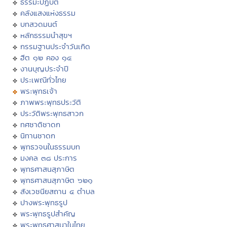
ธรรมะปฏิบัติ
คลังแสงแห่งธรรม
บทสวดมนต์
หลักธรรมนำสุขฯ
กรรมฐานประจำวันเกิด
ฮีต ๑๒ คอง ๑๔
งานบุญประจำปี
ประเพณีทั่วไทย
พระพุทธเจ้า
ภาพพระพุทธประวัติ
ประวัติพระพุทธสาวก
ทศชาติชาดก
นิทานชาดก
พุทธวจนในธรรมบท
มงคล ๓๘ ประการ
พุทธศาสนสุภาษิต
พุทธศาสนสุภาษิต ๖๒๑
สังเวชนียสถาน ๔ ตำบล
ปางพระพุทธรูป
พระพุทธรูปสำคัญ
พระพุทธศาสนาในไทย