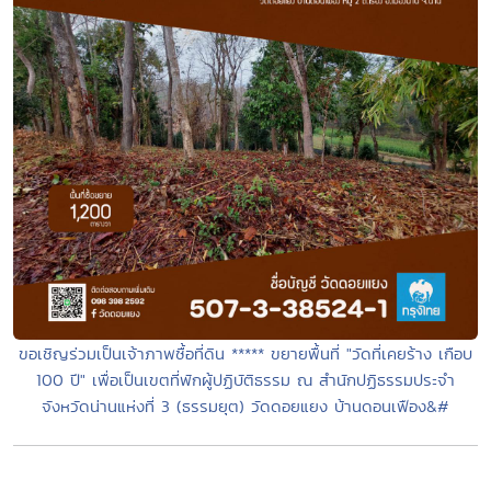
ขอเชิญร่วมเป็นเจ้าภาพซื้อที่ดิน ***** ขยายพื้นที่​ "วัดที่เคยร้าง​ เกือบ​
100 ปี" เพื่อเป็นเขตที่พักผู้ปฏิบัติ​ธรรม​ ณ​ สำนักปฏิธรรมประจำ
จังหวัด​น่าน​แห่งที่​ 3 (ธรรมยุต) วัดดอยแยง บ้านดอนเฟือง&#