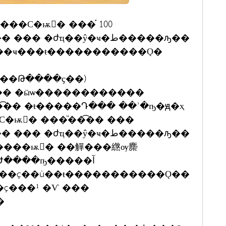
���С�ѭ�ٔ ���֡ 100
 �ժҵ��ŷ�ҹ�ط�����ԡ��
ѭ�ْ ��ҹ���ŧ�����������Ǫ�
�� �ӹѡ������������
͡�� �ŧ�����Դ��� ��ʾ�ҧ�ԭ�ҳ
С�ѭ�ٔ ���ͧ��͡�� ���
 �ժҵ��ŷ�ҹ�ط�����ԡ��
����ѭ�ْ ��觶���繺ѹ䴢
����ҧ�����آ
���ç��ù��ŧ�����������Ǫ��
�ç���¹ �Ѵ ���
�