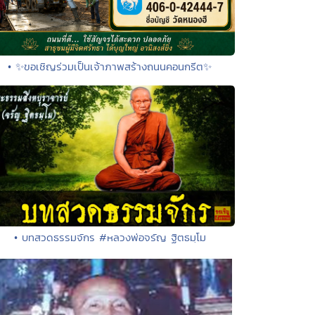
• ✨ขอเชิญร่วมเป็นเจ้าภาพสร้างถนนคอนกรีต✨
• บทสวดธรรมจักร #หลวงพ่อจรัญ ฐิตธมฺโม