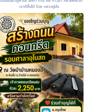
ไม่ต้องรอปาฏิหาริย์ แค่ทำ ทาน ศีล ภาวนา ก็ช่วยให้ชีวิต
เราดีขึ้นได้ โดย หลวงปู่มั่น