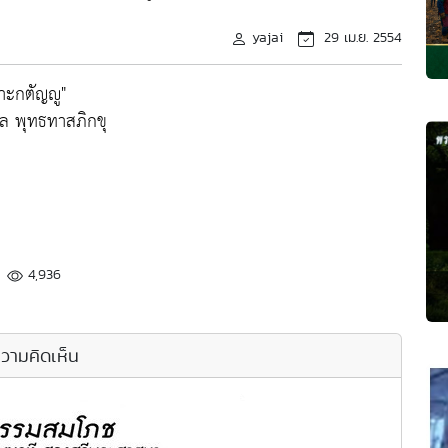
yajai
29 เม.ย. 2554
าะกตัญญู"
ล พุทธทาสภิกขุ
4,936
วามคิดเห็น