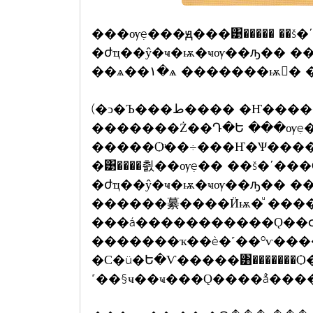
���ѹẹ���ԭ���͹����� ��š�ʹ
�ժҵ��ŷ�ҹ�ѭ�ҹѹ��ԡ�� ��� ���
��ѧ��١�ѧ �������
(�ͻ�Ъ���ط���� �Ҥ������Թ����ҫ��)
�������Ż��Դ�Ե ���ѹẹ
�����Ѻͧ��÷���Ҥ�Ѱ����
�͹����쵨��ѹẹ�� ��š�ʹ���
�ժҵ��ŷ�ҹ�ѭ�ҹѹ��ԡ�� ��� ���
������繤����Ӥѭ�ͧ ���
���á�����������Ǫ��Ժ
�������ҡ��è�˹��ºѵ��
�С�ü�Ե�Ѵ�����͸�������Ѻ
˹��§ҹ��ҹ���Ǫ����ǻ���