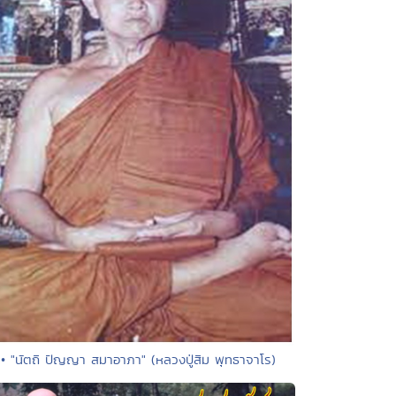
• "นัตถิ ปัญญา สมาอาภา" (หลวงปู่สิม พุทธาจาโร)