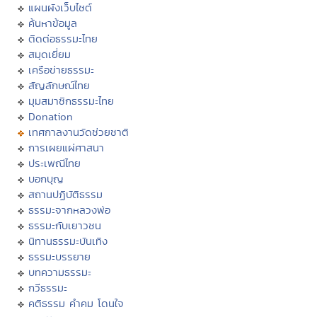
แผนผังเว็บไซต์
ค้นหาข้อมูล
ติดต่อธรรมะไทย
สมุดเยี่ยม
เครือข่ายธรรมะ
สัญลักษณ์ไทย
มุมสมาชิกธรรมะไทย
Donation
เทศกาลงานวัดช่วยชาติ
การเผยแผ่ศาสนา
ประเพณีไทย
บอกบุญ
สถานปฏิบัติธรรม
ธรรมะจากหลวงพ่อ
ธรรมะกับเยาวชน
นิทานธรรมะบันเทิง
ธรรมะบรรยาย
บทความธรรมะ
กวีธรรมะ
คติธรรม คำคม โดนใจ