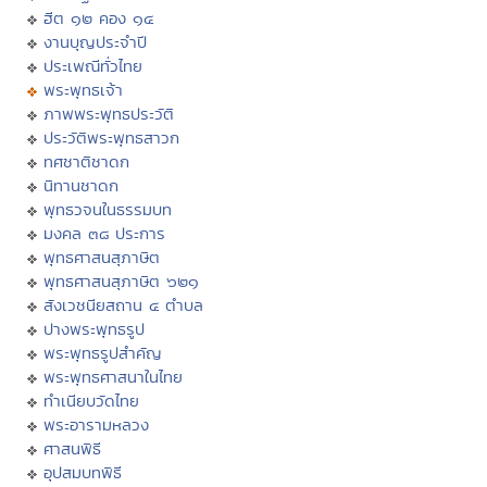
ฮีต ๑๒ คอง ๑๔
งานบุญประจำปี
ประเพณีทั่วไทย
พระพุทธเจ้า
ภาพพระพุทธประวัติ
ประวัติพระพุทธสาวก
ทศชาติชาดก
นิทานชาดก
พุทธวจนในธรรมบท
มงคล ๓๘ ประการ
พุทธศาสนสุภาษิต
พุทธศาสนสุภาษิต ๖๒๑
สังเวชนียสถาน ๔ ตำบล
ปางพระพุทธรูป
พระพุทธรูปสำคัญ
พระพุทธศาสนาในไทย
ทำเนียบวัดไทย
พระอารามหลวง
ศาสนพิธี
อุปสมบทพิธี