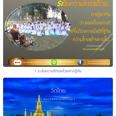
• ระงับความโกรธด้วยการรู้ทัน