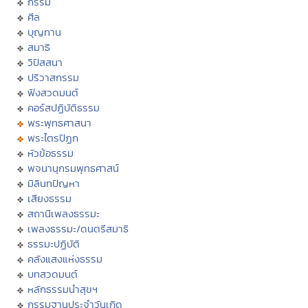
กรรม
ศีล
บุญทาน
สมาธิ
วิปัสสนา
ปริวาสกรรม
ฟังสวดมนต์
คอร์สปฏิบัติธรรม
พระพุทธศาสนา
พระไตรปิฏก
หัวข้อธรรม
พจนานุกรมพุทธศาสน์
มิลินทปัญหา
เสียงธรรม
สถานีเพลงธรรมะ
เพลงธรรมะ/ดนตรีสมาธิ
ธรรมะปฏิบัติ
คลังแสงแห่งธรรม
บทสวดมนต์
หลักธรรมนำสุขฯ
กรรมฐานประจำวันเกิด