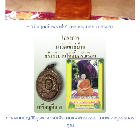
• "เป็นทุกข์ก็เพราะใจ" (หลวงปู่เทสก์ เทสรังสี)
• กองทุนบุญนิธิบูรพาจารย์เพื่อเผยแผ่พุทธธรรม โดยพระครูธรรมสร
คุณ