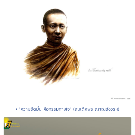
• "ความยึดมั่น คือกรรมทางใจ" (สมเด็จพระญาณสังวรฯ)