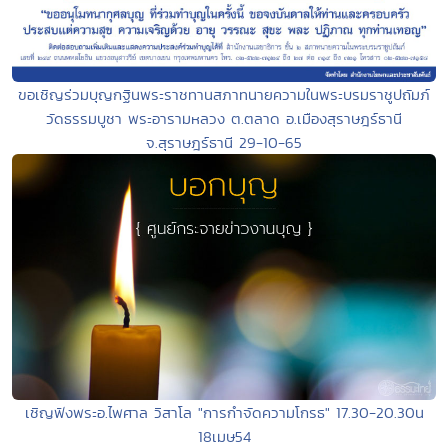
ขอเชิญร่วมบุญกฐินพระราชทานสภาทนายความในพระบรมราชูปถัมภ์
วัดธรรมบูชา พระอารามหลวง ต.ตลาด อ.เมืองสุราษฎร์ธานี
จ.สุราษฎร์ธานี 29-10-65
เชิญฟังพระอ.ไพศาล วิสาโล "การกำจัดความโกรธ" 17.30-20.30น
18เมษ54