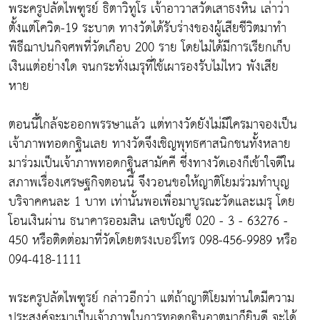
พระครูปลัดไพฑูรย์ ธิตาวิทูโร เจ้าอาวาสวัดเสาธงหิน เล่าว่า
ตั้งแต่โควิด-19 ระบาด ทางวัดได้รับร่างของผู้เสียชีวิตมาทำ
พิธีฌาปนกิจศพที่วัดเกือบ 200 ราย โดยไม่ได้มีการเรียกเก็บ
เงินแต่อย่างใด จนกระทั่งเมรุที่ใช้เผารองรับไม่ไหว พังเสีย
หาย
ตอนนี้ใกล้จะออกพรรษาแล้ว แต่ทางวัดยังไม่มีใครมาจองเป็น
เจ้าภาพทอดกฐินเลย ทางวัดจึงเชิญพุทธศาสนิกชนทั้งหลาย
มาร่วมเป็นเจ้าภาพทอดกฐินสามัคคี ซึ่งทางวัดเองก็เข้าใจดีใน
สภาพเรื่องเศรษฐกิจตอนนี้ จึงวอนขอให้ญาติโยมร่วมทำบุญ
บริจาคคนละ 1 บาท เท่านั้นพอเพื่อมาบูรณะวัดและเมรุ โดย
โอนเงินผ่าน ธนาคารออมสิน เลขบัญชี 020 - 3 - 63276 -
450 หรือติดต่อมาที่วัดโดยตรงเบอร์โทร 098-456-9989 หรือ
094-418-1111
พระครูปลัดไพฑูรย์ กล่าวอีกว่า แต่ถ้าญาติโยมท่านใดมีความ
ประสงค์จะมาเป็นเจ้าภาพในการทอดกฐินอาตมาก็ยินดี จะได้