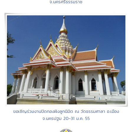
จ.นครศรีธรรมราช
ขอเชิญร่วมงานปิดทองฝังลูกนิมิต ณ วัดธรรมศาลา อ.เมือง
จ.นครปฐม 20-31 ม.ค. 55