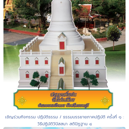
เชิญร่วมกิจกรรม ปฎิบัติธรรม / ธรรมบรรยายภาคปฏิบัติ ครั้งที่ ๑ :
วิธีปฏิบัติวิปัสสนา สติปัฏฐาน ๔