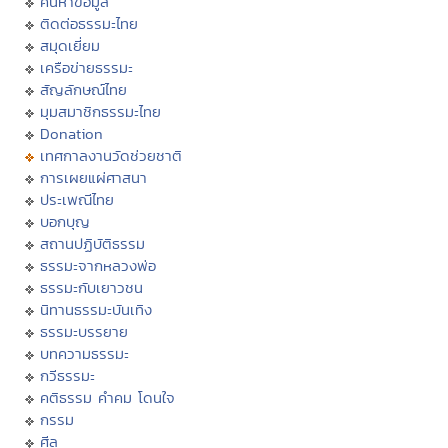
ค้นหาข้อมูล
ติดต่อธรรมะไทย
สมุดเยี่ยม
เครือข่ายธรรมะ
สัญลักษณ์ไทย
มุมสมาชิกธรรมะไทย
Donation
เทศกาลงานวัดช่วยชาติ
การเผยแผ่ศาสนา
ประเพณีไทย
บอกบุญ
สถานปฏิบัติธรรม
ธรรมะจากหลวงพ่อ
ธรรมะกับเยาวชน
นิทานธรรมะบันเทิง
ธรรมะบรรยาย
บทความธรรมะ
กวีธรรมะ
คติธรรม คำคม โดนใจ
กรรม
ศีล