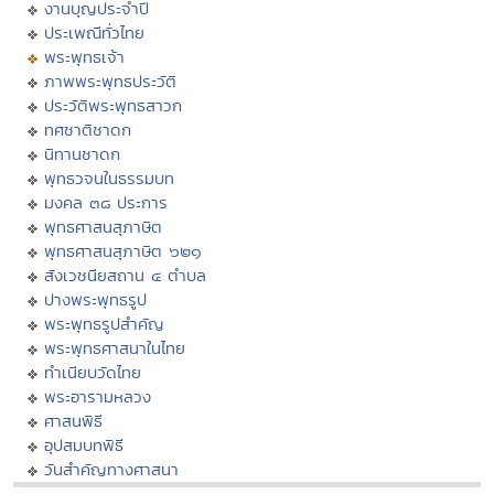
งานบุญประจำปี
ประเพณีทั่วไทย
พระพุทธเจ้า
ภาพพระพุทธประวัติ
ประวัติพระพุทธสาวก
ทศชาติชาดก
นิทานชาดก
พุทธวจนในธรรมบท
มงคล ๓๘ ประการ
พุทธศาสนสุภาษิต
พุทธศาสนสุภาษิต ๖๒๑
สังเวชนียสถาน ๔ ตำบล
ปางพระพุทธรูป
พระพุทธรูปสำคัญ
พระพุทธศาสนาในไทย
ทำเนียบวัดไทย
พระอารามหลวง
ศาสนพิธี
อุปสมบทพิธี
วันสำคัญทางศาสนา