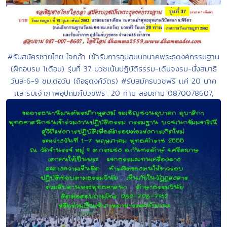
#รับสมัครชายไทย ใจกล้า เข้ารับการอุปสมบทนาคพระธุดงค์กรรมฐาน
(ฝึกอบรม 1เดือน) รุ่นที่ 37 บวชเน้นปฏิบัติธรรม-เดินจงรม-นั่งสมาธิ
วันล่ะ6-9 ชม.ต่อวัน (ถือธุดงค์วัตร) #รับสมัครบวชฟรี เเค่ 20 นาค
เเละรับเจ้าภาพอุปถัมภ์บวชพระ 20 ท่าน สอบถาม 0870078607,