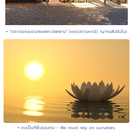
• "ตลาดแห่งมรรคผลพระนิพพาน" (หลวงตามหาบัว ญาณสัมปันโน)
• ตนเป็นที่พึ่งของตน - We must rely on ourselves.