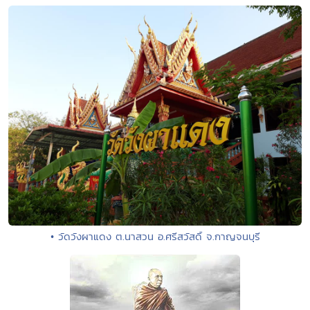
• วัดวังผาแดง ต.นาสวน อ.ศรีสวัสดิ์ จ.กาญจนบุรี