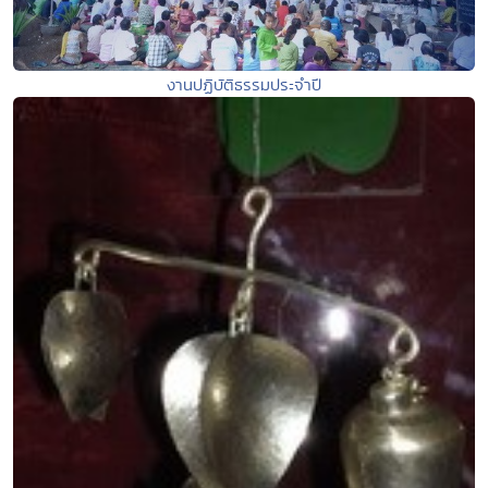
งานปฏิบัติธรรมประจำปี