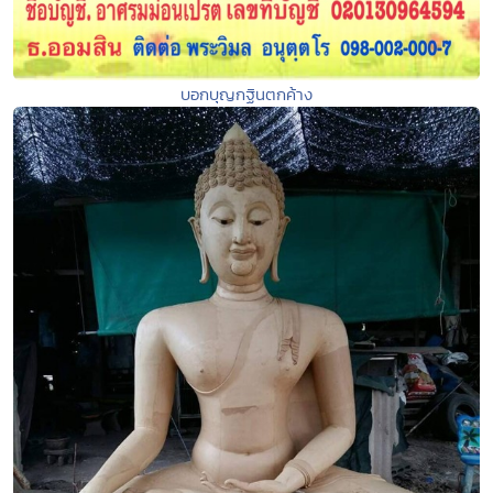
บอกบุญกฐินตกค้าง