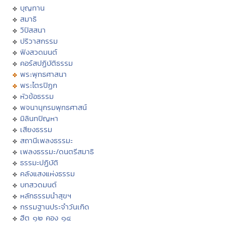
บุญทาน
สมาธิ
วิปัสสนา
ปริวาสกรรม
ฟังสวดมนต์
คอร์สปฏิบัติธรรม
พระพุทธศาสนา
พระไตรปิฏก
หัวข้อธรรม
พจนานุกรมพุทธศาสน์
มิลินทปัญหา
เสียงธรรม
สถานีเพลงธรรมะ
เพลงธรรมะ/ดนตรีสมาธิ
ธรรมะปฏิบัติ
คลังแสงแห่งธรรม
บทสวดมนต์
หลักธรรมนำสุขฯ
กรรมฐานประจำวันเกิด
ฮีต ๑๒ คอง ๑๔