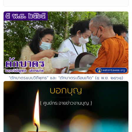
“ตักบาตรแบบวิถีพุทธ” และ “ตักบาตรเดือนเกิด” (๕ พ.ย. ๒๕๖๕)