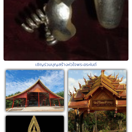
เชิญร่วมบุญสร้างหัวใจพระอรหันต์