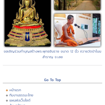
ขอเชิญร่วมทำบุญสร้างพระพุทธชินราช ขนาด 12 นิ้ว ถวายวัดป่าโนน
สำราญ จ.เลย
Go To Top
หน้าแรก
ทีมงานธรรมะไทย
แผนผังเว็บไซต์