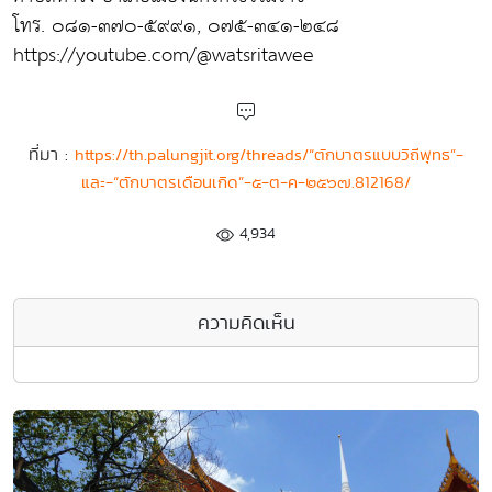
โทร. ๐๘๑-๓๗๐-๕๙๙๑, ๐๗๕-๓๔๑-๒๔๘
https://youtube.com/@watsritawee
ที่มา :
https://th.palungjit.org/threads/“ตักบาตรแบบวิถีพุทธ”-
และ-“ตักบาตรเดือนเกิด”-๕-ต-ค-๒๕๖๗.812168/
4,934
ความคิดเห็น