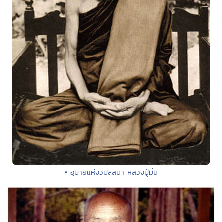
• อุบายแห่งวิปัสสนา หลวงปู่มั่น