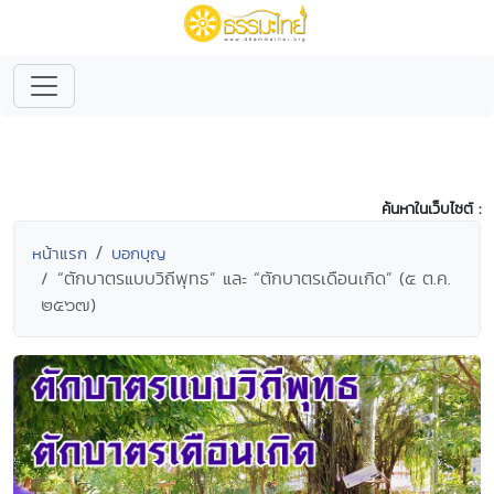
ค้นหาในเว็บไซต์ :
หน้าแรก
บอกบุญ
“ตักบาตรแบบวิถีพุทธ” และ “ตักบาตรเดือนเกิด” (๕ ต.ค.
๒๕๖๗)