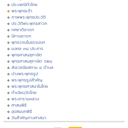
ประเพณีทั่วไทย
พระพุทธเจ้า
ภาพพระพุทธประวัติ
ประวัติพระพุทธสาวก
ทศชาติชาดก
นิทานชาดก
พุทธวจนในธรรมบท
มงคล ๓๘ ประการ
พุทธศาสนสุภาษิต
พุทธศาสนสุภาษิต ๖๒๑
สังเวชนียสถาน ๔ ตำบล
ปางพระพุทธรูป
พระพุทธรูปสำคัญ
พระพุทธศาสนาในไทย
ทำเนียบวัดไทย
พระอารามหลวง
ศาสนพิธี
อุปสมบทพิธี
วันสำคัญทางศาสนา