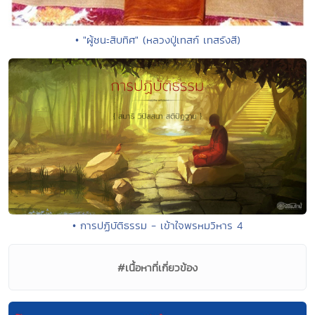
• "ผู้ชนะสิบทิศ" (หลวงปู่เทสก์ เทสรังสี)
• การปฏิบัติธรรม - เข้าใจพรหมวิหาร 4
#เนื้อหาที่เกี่ยวข้อง