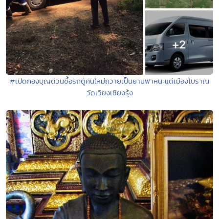
#เปิดกองบุญด่วนซื้อรถตู้คันใหม่ถวายเป็นยานพาหนะแด่เมืองโบราณ
วัดเวียงเชียงรุ้ง