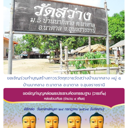
ขอเชิญร่วมทำบุญสร้างถาวรวัตถุถวายวัดสว่างบ้านนากลาง หมู่ ๕
บ้านนากลาง ต.นาตาล อ.นาตาล จ.อุบลราชธานี