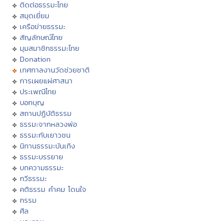
ติดต่อธรรมะไทย
สมุดเยี่ยม
เครือข่ายธรรมะ
สัญลักษณ์ไทย
มุมสมาชิกธรรมะไทย
Donation
เทศกาลงานวัดช่วยชาติ
การเผยแผ่ศาสนา
ประเพณีไทย
บอกบุญ
สถานปฏิบัติธรรม
ธรรมะจากหลวงพ่อ
ธรรมะกับเยาวชน
นิทานธรรมะบันเทิง
ธรรมะบรรยาย
บทความธรรมะ
กวีธรรมะ
คติธรรม คำคม โดนใจ
กรรม
ศีล