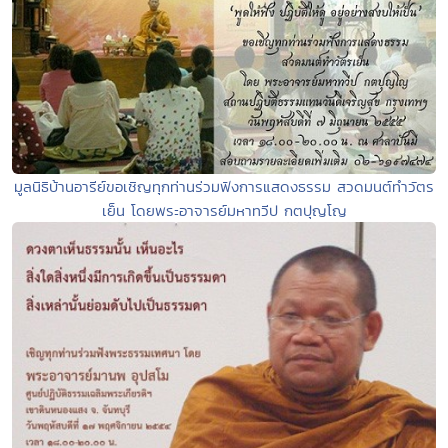
มูลนิธิบ้านอารีย์ขอเชิญทุกท่านร่วมฟังการแสดงธรรม สวดมนต์ทำวัตร
เย็น โดยพระอาจารย์มหาทวีป กตปุญโญ