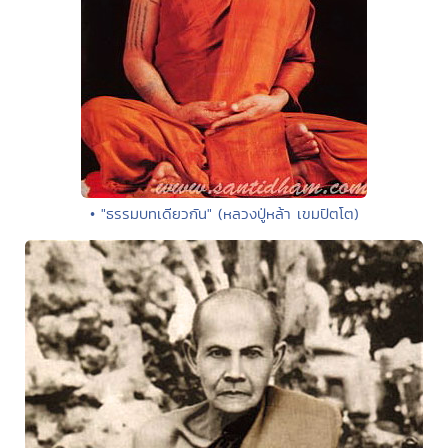
• "ธรรมบทเดียวกัน" (หลวงปู่หล้า เขมปัตโต)