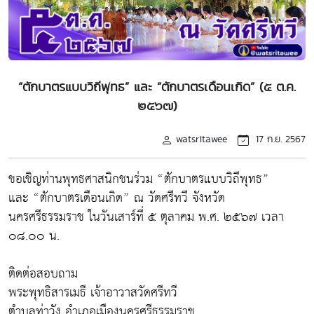
“ตักบาตรแบบวิถีพุทธ” และ “ตักบาตรเดือนเกิด” (๕ ต.ค.
๒๕๖๗)
watsritawee
17 ก.ย. 2567
ขอเชิญท่านพุทธศาสนิกชนร่วม “ตักบาตรแบบวิถีพุทธ”
และ “ตักบาตรเดือนเกิด” ณ วัดศรีทวี จังหวัด
นครศรีธรรมราช ในวันเสาร์ที่ ๕ ตุลาคม พ.ศ. ๒๕๖๗ เวลา
๐๘.๐๐ น.
ติดต่อสอบถาม
พระพุทธิสารเมธี เจ้าอาวาสวัดศรีทวี
ตำบลท่าวัง อำเภอเมืองนครศรีธรรมราช