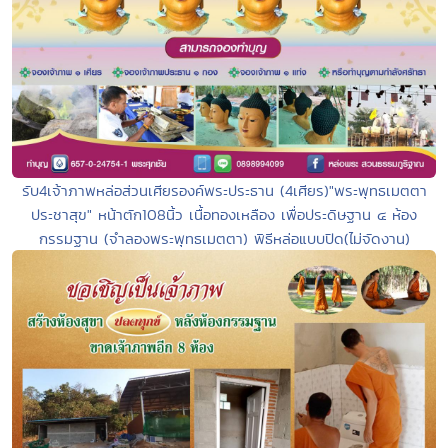
รับ4เจ้าภาพหล่อส่วนเศียรองค์พระประธาน (4เศียร)"พระพุทธเมตตา
ประชาสุข" หน้าตัก108นิ้ว เนื้อทองเหลือง เพื่อประดิษฐาน ๔ ห้อง
กรรมฐาน (จำลองพระพุทธเมตตา) พิธีหล่อแบบปิด(ไม่จัดงาน)