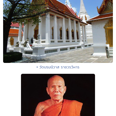
• วัดบรมนิวาส ราชวรวิหาร