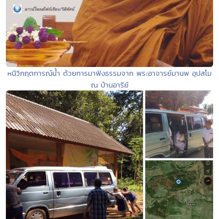
หนีวิกฤตการณ์น้ำ ด้วยการมาฟังธรรมจาก พระอาจารย์มานพ อุปสโม
ณ บ้านอารีย์