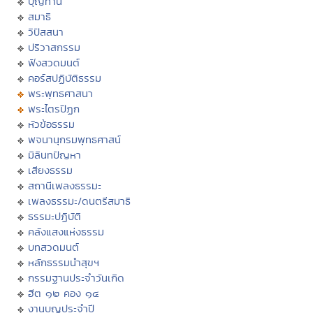
บุญทาน
สมาธิ
วิปัสสนา
ปริวาสกรรม
ฟังสวดมนต์
คอร์สปฏิบัติธรรม
พระพุทธศาสนา
พระไตรปิฏก
หัวข้อธรรม
พจนานุกรมพุทธศาสน์
มิลินทปัญหา
เสียงธรรม
สถานีเพลงธรรมะ
เพลงธรรมะ/ดนตรีสมาธิ
ธรรมะปฏิบัติ
คลังแสงแห่งธรรม
บทสวดมนต์
หลักธรรมนำสุขฯ
กรรมฐานประจำวันเกิด
ฮีต ๑๒ คอง ๑๔
งานบุญประจำปี