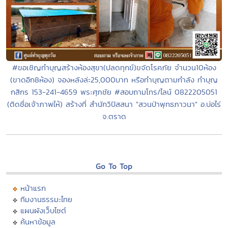
#ขอเชิญทำบุญสร้างห้องสุขา(ปลดทุกข์)ขจัดโรคภัย จำนวน10ห้อง
(ขาดอีก8ห้อง) จองหลังล่ะ25,000บาท หรือทำบุญตามกำลัง ทำบุญ
กสิกร 153-241-4659 พระศุภชัย #สอบถามโทร/ไลน์ 0822205051
(ติดชื่อเจ้าภาพให้) สร้างที่ สำนักวิปัสสนา "สวนป่าพุทธภาวนา" อ.บ่อไร่
จ.ตราด
Go To Top
หน้าแรก
ทีมงานธรรมะไทย
แผนผังเว็บไซต์
ค้นหาข้อมูล