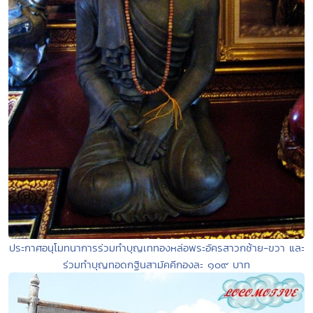
ประกาศอนุโมทนาการร่วมทำบุญเททองหล่อพระอัครสาวกซ้าย-ขวา และ
ร่วมทำบุญทอดกฐินสามัคคีกองละ ๑๐๙ บาท