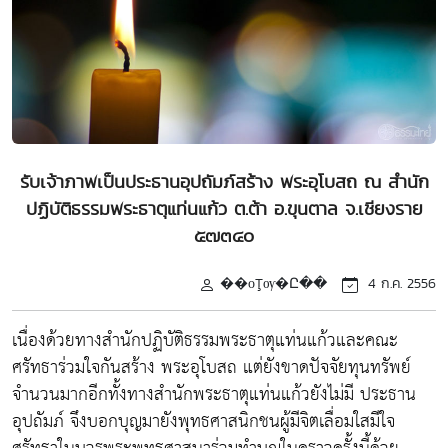
รับเจ้าภาพเป็นประธานอุปถัมภ์สร้าง พระอุโบสถ ณ สำนัก
ปฏิบัติธรรมพระธาตุแท่นแก้ว ต.ต้า อ.ขุนตาล จ.เชียงราย
๕๗๓๔๐
��оŢѹ�Ը��
4 ก.ค. 2556
เนื่องด้วยทางสำนักปฏิบัติธรรมพระธาตุแท่นแก้วและคณะ
ศรัทธาร่วมใจกันสร้าง พระอุโบสถ แต่ยังขาดปัจจัยทุนทรัพย์
จำนวนมากอีกทั้งทางสำนักพระธาตุแท่นแก้วยังไม่มี ประธาน
อุปถัมภ์ จึงบอกบุญมายังพุทธศาสนิกชนผู้มีจิตเลื่อมใสมีใจ