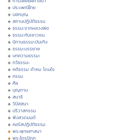
การเผยแผ่ศาสนา
ประเพณีไทย
บอกบุญ
สถานปฏิบัติธรรม
ธรรมะจากหลวงพ่อ
ธรรมะกับเยาวชน
นิทานธรรมะบันเทิง
ธรรมะบรรยาย
บทความธรรมะ
กวีธรรมะ
คติธรรม คำคม โดนใจ
กรรม
ศีล
บุญทาน
สมาธิ
วิปัสสนา
ปริวาสกรรม
ฟังสวดมนต์
คอร์สปฏิบัติธรรม
พระพุทธศาสนา
พระไตรปิฏก