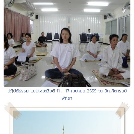
ปฏิบัติธรรม แบบเจโตวิมุติ 11 - 17 เมษายน 2555 ณ ปัณฑิตารมย์
พัทยา