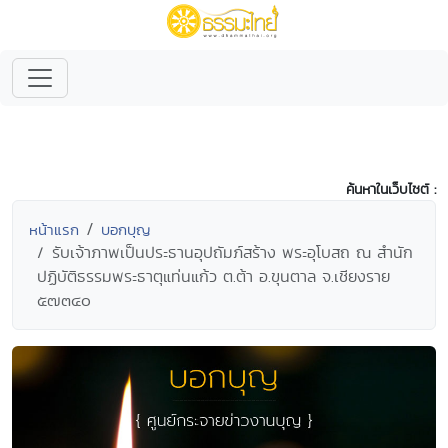
ค้นหาในเว็บไซต์ :
หน้าแรก
บอกบุญ
รับเจ้าภาพเป็นประธานอุปถัมภ์สร้าง พระอุโบสถ ณ สำนัก
ปฏิบัติธรรมพระธาตุแท่นแก้ว ต.ต้า อ.ขุนตาล จ.เชียงราย
๕๗๓๔๐