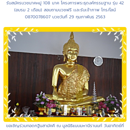
รับสมัครบวชนาคหมู่ 108 นาค โครงการพระธุดงค์กรรมฐาน รุ่น 42
(อบรม 2 เดือน) สอบถามบวชฟรี เเละรับเจ้าภาพ โทร/ไลน์
0870078607 บวชวันที่ 29 กุมภาพันธฺ 2563
ขอเชิญร่วมทอดกฐินสามัคคี ณ มูลนิธิแนบมหานีรานนท์ วันอาทิตย์ที่