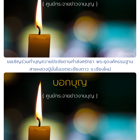
ขอเชิญร่วมทำบุญถวายปัจจัยตามกำลังศรัทธา พระธุดงค์กรรมฐาน
สายหลวงปู่มั่นในเขตอ.เชียงดาว จ.เชียงใหม่