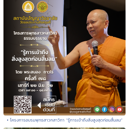
• โครงการอบรมพุทธสาวกสาวิกา “รู้การเข้าถึงสิ่งสูงสุดก่อนสิ้นลม”