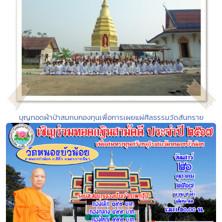
บุญทอดผ้าป่าสมทบกองทุนเพื่อการเผยแผ่ศีลธรรมวัดสันทราย