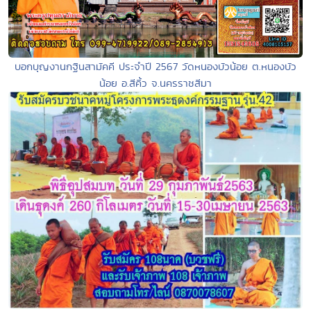
บอกบุญงานกฐินสามัคคี ประจำปี 2567 วัดหนองบัวน้อย ต.หนองบัว
น้อย อ.สีคิ้ว จ.นครราชสีมา