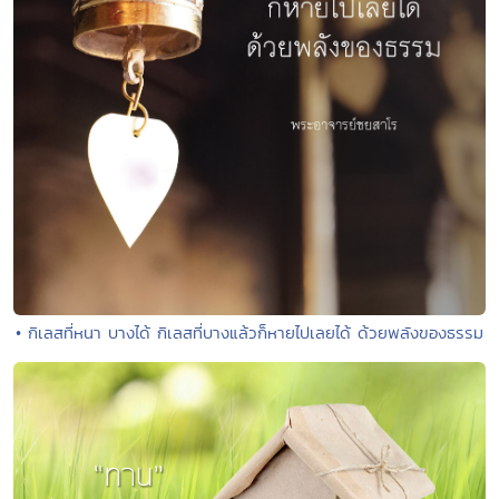
• กิเลสที่หนา บางได้ กิเลสที่บางแล้วก็หายไปเลยได้ ด้วยพลังของธรรม