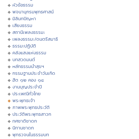
หัวข้อธรรม
พจนานุกรมพุทธศาสน์
มิลินทปัญหา
เสียงธรรม
สถานีเพลงธรรมะ
เพลงธรรมะ/ดนตรีสมาธิ
ธรรมะปฏิบัติ
คลังแสงแห่งธรรม
บทสวดมนต์
หลักธรรมนำสุขฯ
กรรมฐานประจำวันเกิด
ฮีต ๑๒ คอง ๑๔
งานบุญประจำปี
ประเพณีทั่วไทย
พระพุทธเจ้า
ภาพพระพุทธประวัติ
ประวัติพระพุทธสาวก
ทศชาติชาดก
นิทานชาดก
พุทธวจนในธรรมบท