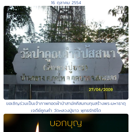
16 ตุลาคม 2554
ขอเชิญร่วมเป็นเจ้าภาพทอดผ้าป่าสามัคคีสมทบทุนสร้างพระมหาธาตุ
เจดีย์คูณคำ วัดหลวงปู่ขาว พุทธรักขิโต