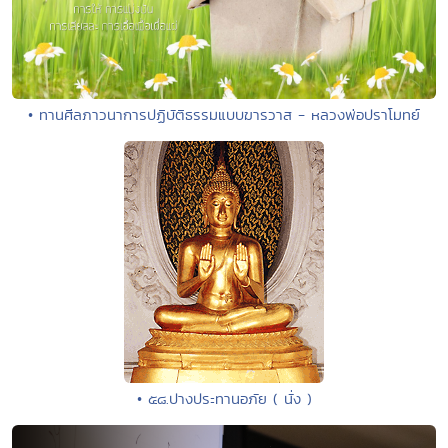
• ทานศีลภาวนาการปฏิบัติธรรมแบบฆารวาส - หลวงพ่อปราโมทย์
• ๕๘.ปางประทานอภัย ( นั่ง )