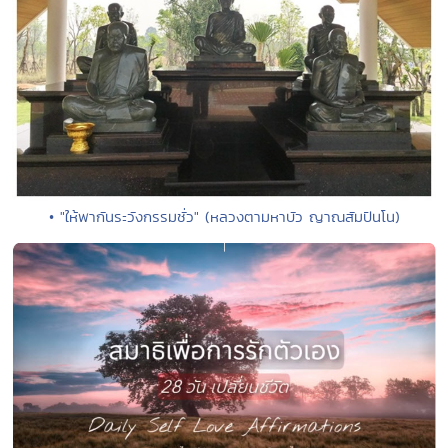
• "ให้พากันระวังกรรมชั่ว" (หลวงตามหาบัว ญาณสัมปันโน)