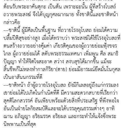
ต้อนรับพระอาคันตุกะ เป็นต้น เพราะฉะนั้น ผู้ที่สร้างโบสถ์
ถวายพระสงฆ์ จึงได้บุญกุศลมากมาย ทั้งชาตินี้และชาติหน้า
กล่าวคือ
---ชาตินี้ ผู้มีศีลเป็นพื้นฐาน ที่ถวายโรงอุโบสถ ย่อมได้ความ
ปลื้มปีติสุขอย่างสูง เมื่อได้ทราบว่า พระสงฆ์ได้ใช้โรงอุโบสถที่
ตนสร้างถวายอย่างคุ้มค่า เกียรติคุณของผู้ถวายย่อมฟุ้งขจร
ไกล ผู้ถวายย่อมได้ สดับพระธรรมเทศนา เพิ่มพูน ศีล สมาธิ
ปัญญา ทำให้จิตใจสะอาด สว่าง สงบสุขได้มากขึ้น แม้จะ
สิ้นชีพก็ไม่หลงทำกาลกิริยา(ตาย) ย่อมมีอารมณ์ยึดมั่นในกุศล
เป็นอาสันนกรรมที่ดี
---ชาติหน้า ถ้าผู้ถวายโรงอุโบสถ ยังมีกิเลสอยู่ถึงแก่กรรมลง
เขาย่อมได้ไปเกิดในกำเนิดที่ดี มีความสะดวกสบายที่เรียกว่า
สุคติโลกสวรรค์ อันเพียบพร้อมด้วยสิ่งที่ประเสริฐ ที่พึงพอใจ
อันเป็นฝ่ายโลกิยสมบัติและจะได้บรรลุคุณธรรมต่างๆ อาทิ
ฌาน อภิญญา อริยมรรค อริยผล และกระทำให้แจ้งซึ่งพระ
นิพพานเป็นที่สุด