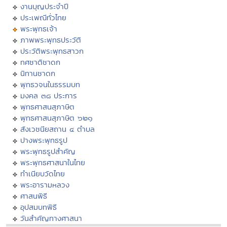
งานบุญประจำปี
ประเพณีทั่วไทย
พระพุทธเจ้า
ภาพพระพุทธประวัติ
ประวัติพระพุทธสาวก
ทศชาติชาดก
นิทานชาดก
พุทธวจนในธรรมบท
มงคล ๓๘ ประการ
พุทธศาสนสุภาษิต
พุทธศาสนสุภาษิต ๖๒๑
สังเวชนียสถาน ๔ ตำบล
ปางพระพุทธรูป
พระพุทธรูปสำคัญ
พระพุทธศาสนาในไทย
ทำเนียบวัดไทย
พระอารามหลวง
ศาสนพิธี
อุปสมบทพิธี
วันสำคัญทางศาสนา