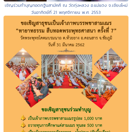
เชิญร่วมทำบุญทอดกฐินสามัคคี ณ วัดทุ่งหลวง อ.แม่แตง จ.เชียงใหม่
วันอาทิตย์ที่ 21 พฤศจิกายน พ.ศ. 2553