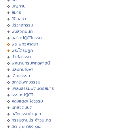
บุญทาน
สมาธิ
วิปัสสนา
ปริวาสกรรม
ฟังสวดมนต์
คอร์สปฏิบัติธรรม
พระพุทธศาสนา
พระไตรปิฏก
หัวข้อธรรม
พจนานุกรมพุทธศาสน์
มิลินทปัญหา
เสียงธรรม
สถานีเพลงธรรมะ
เพลงธรรมะ/ดนตรีสมาธิ
ธรรมะปฏิบัติ
คลังแสงแห่งธรรม
บทสวดมนต์
หลักธรรมนำสุขฯ
กรรมฐานประจำวันเกิด
ฮีต ๑๒ คอง ๑๔