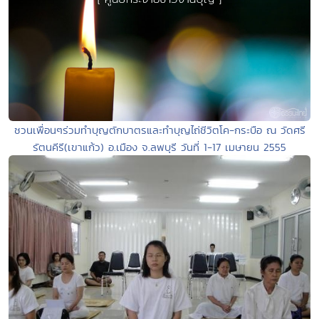
ชวนเพื่อนๆร่วมทำบุญตักบาตรและทำบุญไถ่ชีวิตโค-กระบือ ณ วัดศรี
รัตนคีรี(เขาแก้ว) อ.เมือง จ.ลพบุรี วันที่ 1-17 เมษายน 2555