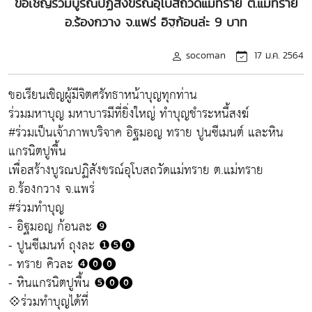
ขอเชิญร่วมบูรณปฏิสังขรณ์อุโบสถวัดแม่ทราย ต.แม่ทราย
อ.ร้องกวาง จ.แพร่ อิฐก้อนล่ะ 9 บาท
socoman
17 ม.ค. 2564
ขอเรียนเชิญผู้มีจิตศรัทธาหน้าบุญทุกท่าน
ร่วมมหาบุญ มหาบารมีที่ยิ่งใหญ่ ทำบุญชำระหนี้สงฆ์
#ร่วมเป็นเจ้าภาพบริจาค อิฐมอญ ทราย ปูนซีเมนต์ และหิน
แกรนิตปูพื้น
เพื่อสร้างบูรณปฏิสังขรณ์อุโบสถวัดแม่ทราย ต.แม่ทราย
อ.ร้องกวาง จ.แพร่
#ร่วมทำบุญ
- อิฐมอญ ก้อนละ ❾
- ปูนซีเมนท์ ถุงละ ❶❺⓿
- ทราย คิวละ ❹⓿⓿
- หินแกรนิตปูพื้น ❺⓿⓿
💠ร่วมทำบุญได้ที่