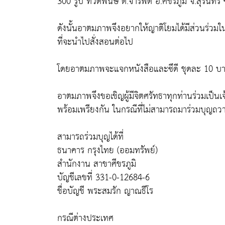
300 รูป ที่วัดพันษี ต.จารพัต อ.ศีขรภูมิ จ.สุรินทร
ดังนั้นอาตมภาพจึงอยากให้ญาติโยมได้มีส่วนร่วมใ
ที่จะนำไปสั่งสอนต่อไป
โดยอาตมภาพจะแจกหนังสือและซึดี ชุดละ 10 บ
อาตมภาพจึงขอเชิญผู้มีจิตศรัทธาทุกท่านร่วมเป็น
พร้อมเพรียงกัน ในกรณีที่ไม่สามารถมาร่วมบุญถวา
สามารถร่วมบุญได้ที่
ธนาคาร กรุงไทย (ออมทรัพย์)
สำนักงาน สาขาศีขรภูมิ
บัญชีเลขที่ 331-0-12684-6
ชื่อบัญชี พระสมรัก ญาณธีโร
กรณีต่างประเทศ