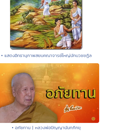
• แสดงอิทธานุภาพสยบคณาจารย์ใหญ่นักบวชชฏิล
• อภัยทาน | หลวงพ่อปัญญานันทภิกขุ