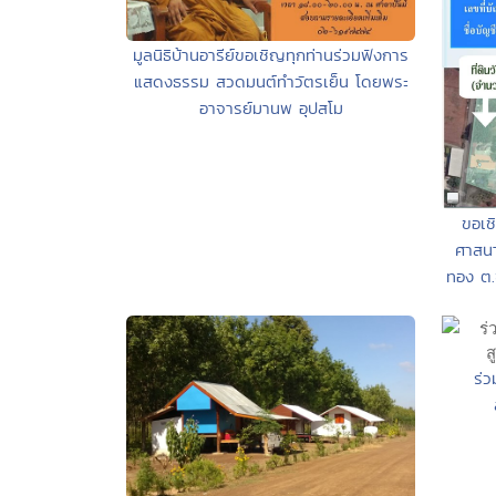
มูลนิธิบ้านอารีย์ขอเชิญทุกท่านร่วมฟังการ
แสดงธรรม สวดมนต์ทำวัตรเย็น โดยพระ
อาจารย์มานพ อุปสโม
ขอเช
ศาสนา
ทอง ต.
ร่ว