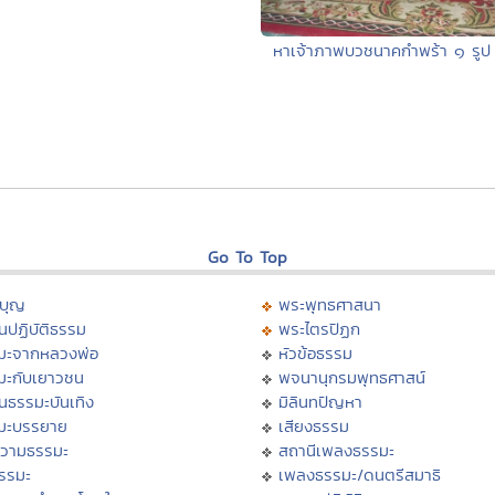
หาเจ้าภาพบวชนาคกำพร้า ๑ รูป
Go To Top
บุญ
พระพุทธศาสนา
นปฏิบัติธรรม
พระไตรปิฏก
มะจากหลวงพ่อ
หัวข้อธรรม
มะกับเยาวชน
พจนานุกรมพุทธศาสน์
นธรรมะบันเทิง
มิลินทปัญหา
มะบรรยาย
เสียงธรรม
วามธรรมะ
สถานีเพลงธรรมะ
ธรรมะ
เพลงธรรมะ/ดนตรีสมาธิ