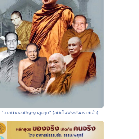
• "ศาสนาของปัญญาสูงสุด" (สมเด็จพระสังฆราชเจ้า)