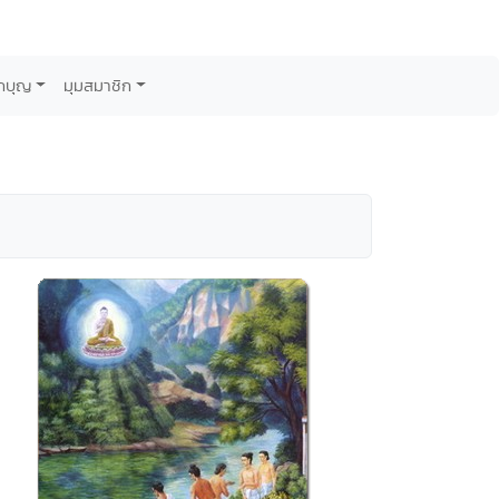
กบุญ
มุมสมาชิก