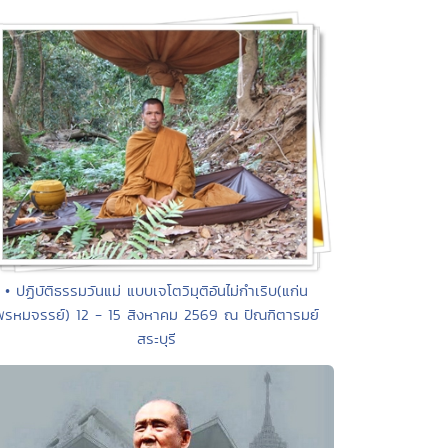
• ปฏิบัติธรรมวันแม่ แบบเจโตวิมุติอันไม่กำเริบ(แก่น
พรหมจรรย์) 12 - 15 สิงหาคม 2569 ณ ปัณฑิตารมย์
สระบุรี