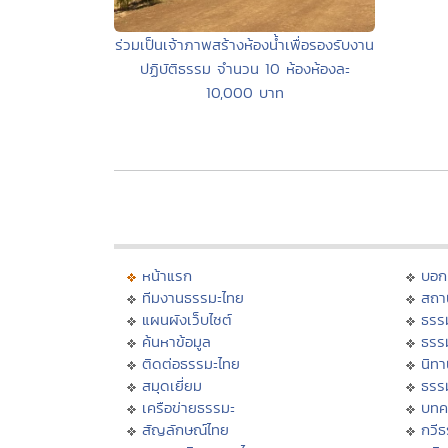
ร่วมเป็นเจ้าภาพสร้างห้องน้ำเพื่อรองรับงาน
ปฏิบัติธรรม จำนวน 10 ห้องห้องละ
10,000 บาท
หน้าแรก
บอก
ทีมงานธรรมะไทย
สถา
แผนผังเว็บไซต์
ธรร
ค้นหาข้อมูล
ธรร
ติดต่อธรรมะไทย
นิทา
สมุดเยี่ยม
ธรร
เครือข่ายธรรมะ
บทค
สัญลักษณ์ไทย
กวี