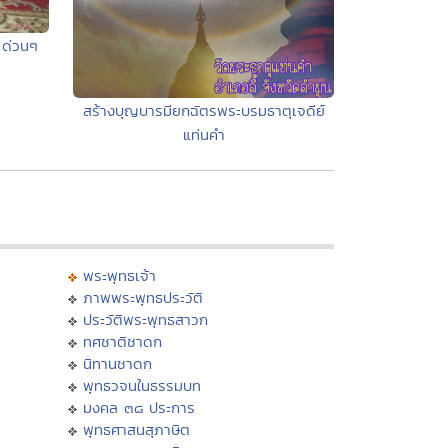
 ด่วนๆ
สร้างบุญบารมียกฉัตรพระบรมธาตุเจดีย์
แท่นคำ
พระพุทธเจ้า
ภาพพระพุทธประวัติ
ประวัติพระพุทธสาวก
ทศชาติชาดก
นิทานชาดก
พุทธวจนในธรรมบท
มงคล ๓๘ ประการ
พุทธศาสนสุภาษิต