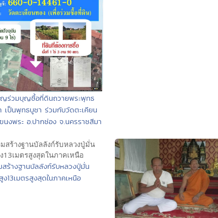
ิญร่วมบุญซื้อที่ดินถวายพระพุทธ
 เป็นพุทธบูชา ร่วมกับวัดตะเคียน
ขนงพระ อ.ปากช่อง จ.นครราชสีมา
มสร้างฐานบัลลังก์รับหลวงปู่มั่น
สูง13เมตรสูงสุดในภาคเหนือ