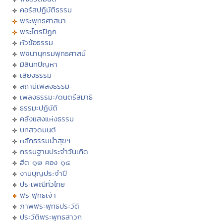
คอร์สปฏิบัติธรรม
พระพุทธศาสนา
พระไตรปิฏก
หัวข้อธรรม
พจนานุกรมพุทธศาสน์
มิลินทปัญหา
เสียงธรรม
สถานีเพลงธรรมะ
เพลงธรรมะ/ดนตรีสมาธิ
ธรรมะปฏิบัติ
คลังแสงแห่งธรรม
บทสวดมนต์
หลักธรรมนำสุขฯ
กรรมฐานประจำวันเกิด
ฮีต ๑๒ คอง ๑๔
งานบุญประจำปี
ประเพณีทั่วไทย
พระพุทธเจ้า
ภาพพระพุทธประวัติ
ประวัติพระพุทธสาวก