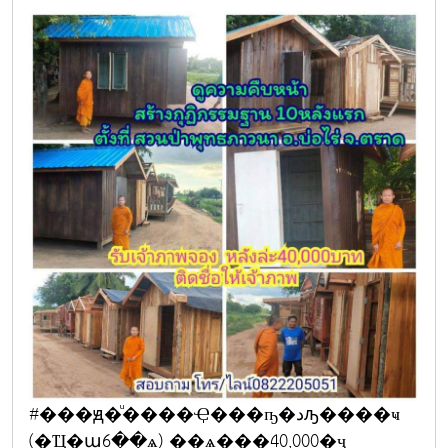
#���ԭ�ͧ����Ҿ���ҧ�دԡ����ҹ
(�Ҵ�ա6��ѧ) ��ѧ���40,000�ҷ