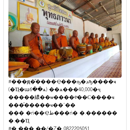
#���ԭ�ͧ����Ҿ���ҧ�دԡ����ҹ
(�Ҵ�ա6��ѧ) ��ѧ���40,000�ҷ
�����繷��ѡ����¢ͧ��С����ҹ
���֡�����ҹ��ʹ��
��� �ǹ��Ҿط���ǹ� �.������
�.��Ҵ
#�ͺ��� ��/�Ź� 0822205051