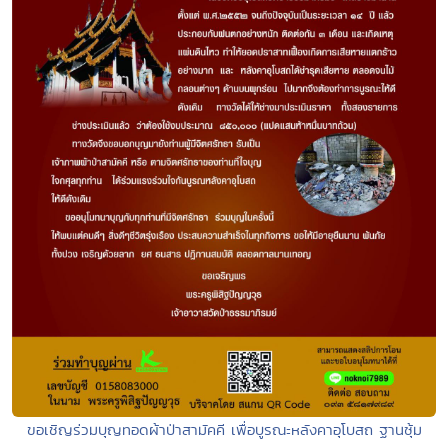
ขอเชิญร่วมบุญทอดผ้าป่าสามัคคี เพื่อบูรณะหลังคาอุโบสถ ฐานซุ้ม