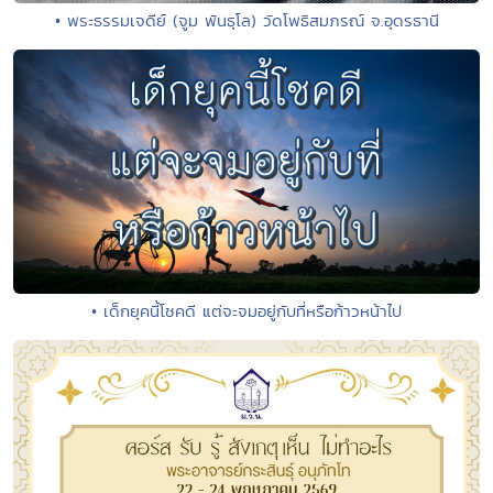
• พระธรรมเจดีย์ (จูม พันธุโล) วัดโพธิสมภรณ์ จ.อุดรธานี
• เด็กยุคนี้โชคดี แต่จะจมอยู่กับที่หรือก้าวหน้าไป