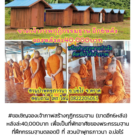
#ขอเชิญจองเจ้าภาพสร้างกุฏิกรรมฐาน (ขาดอีก6หลัง)
หลังล่ะ40,000บาท เพื่อเป็นที่พักอาศัยของพระกรรมฐาน
ที่ฝึกกรรมฐานตลอดปี ที่ สวนป่าพุทธภาวนา อ.บ่อไร่