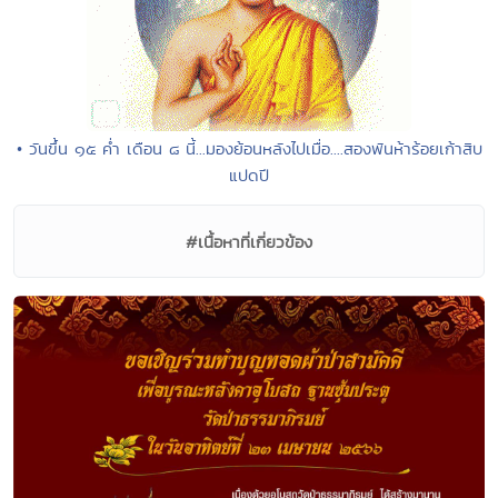
• วันขึ้น ๑๕ ค่ำ เดือน ๘ นี้...มองย้อนหลังไปเมื่อ....สองพันห้าร้อยเก้าสิบ
แปดปี
#เนื้อหาที่เกี่ยวข้อง