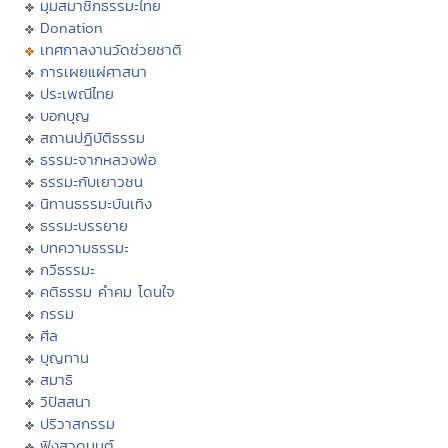
มุมสมาชิกธรรมะไทย
Donation
เทศกาลงานวัดช่วยชาติ
การเผยแผ่ศาสนา
ประเพณีไทย
บอกบุญ
สถานปฏิบัติธรรม
ธรรมะจากหลวงพ่อ
ธรรมะกับเยาวชน
นิทานธรรมะบันเทิง
ธรรมะบรรยาย
บทความธรรมะ
กวีธรรมะ
คติธรรม คำคม โดนใจ
กรรม
ศีล
บุญทาน
สมาธิ
วิปัสสนา
ปริวาสกรรม
ฟังสวดมนต์