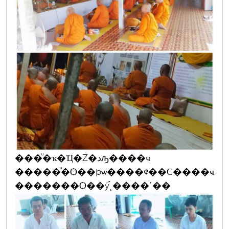
���ͧ�ҡ�Ҵ�Ź�دԡ����ҹ
�����ͧ�Ѻ��þѡ����¢ͧ��С����ҹ
�������Ѻ��ý֡ͺ����ʹ��