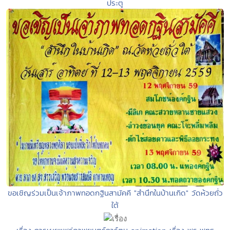
ประตู
ขอเชิญร่วมเป็นเจ้าภาพทอดกฐินสามัคคี "สำนึกในบ้านเกิด" วัดห้วยถั่ว
ใต้