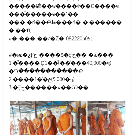
�����繷��ѡ����¢ͧ��С����ҹ
���֡�����ҹ��ʹ��
��� �ǹ��Ҿط���ǹ� �.������
�.��Ҵ
#�ͺ��� ��/�Ź� 0822205051
#�ѭ�շӺح ����ö�Ӻح�� �ѧ���
1.�ͧ����Ҿ1��ͧ(��ͧ���40,000�ҷ)
�Դ�����������Ҿ
2.����1�ͧ�ع(5,000�ҷ)
3.�Ӻح������ѧ��Ѿ��