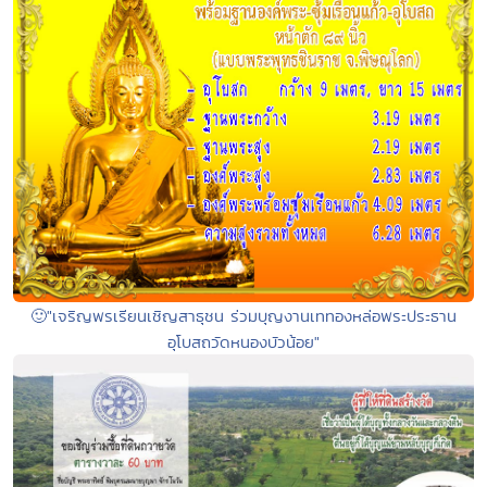
🙂"เจริญพรเรียนเชิญสาธุชน ร่วมบุญงานเททองหล่อพระประธาน
อุโบสถวัดหนองบัวน้อย"