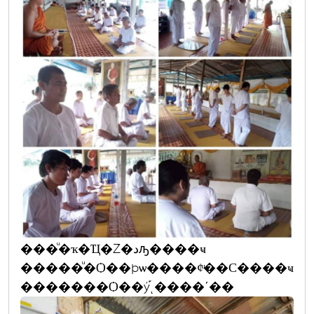
���ͧ�ҡ�Ҵ�Ź�دԡ����ҹ
�����ͧ�Ѻ��þѡ����¢ͧ��С����ҹ
�������Ѻ��ý֡ͺ����ʹ��