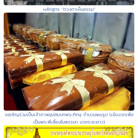
หลักสูตร “ดวงตาเห็นธรรม”
ขอเชิญร่วมเป็นเจ้าภาพอุปสมบทพระภิกษุ จำนวน๒๑รูป (เข้มงวดเพื่อ
เป็นพระพี่เลี้ยงในพรรษา บวชระยะยาว)