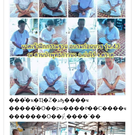
���ͧ�ҡ�Ҵ�Ź�دԡ����ҹ
�����ͧ�Ѻ��þѡ����¢ͧ��С����ҹ
�������Ѻ��ý֡ͺ����ʹ��