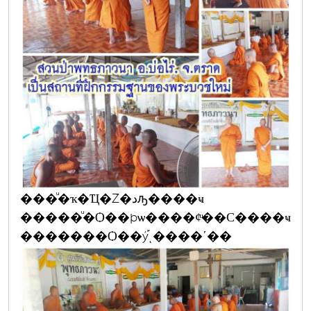
���ͧ�ҡ�Ҵ�Ź�دԡ����ҹ
�����ͧ�Ѻ��þѡ����¢ͧ��С����ҹ
�������Ѻ��ý֡ͺ����ʹ��