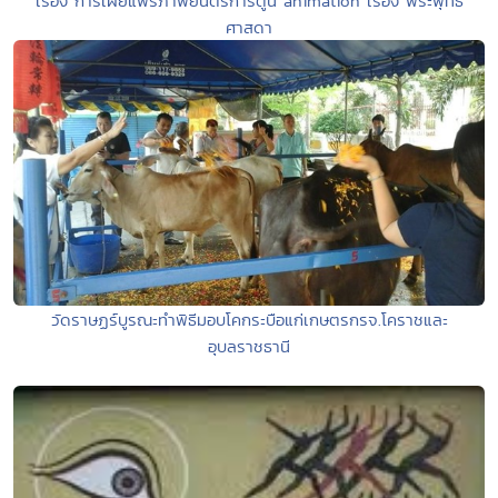
เรื่อง การเผยแพร่ภาพยนตร์การ์ตูน animation เรื่อง พระพุทธ
ศาสดา
วัดราษฏร์บูรณะทำพิธีมอบโคกระบือแก่เกษตรกรจ.โคราชและ
อุบลราชธานี