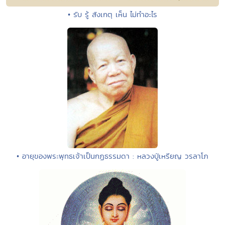
• รับ รู้ สังเกตุ เห็น ไม่ทำอะไร
• อายุของพระพุทธเจ้าเป็นกฏธรรมดา : หลวงปู่เหรียญ วรลาโภ