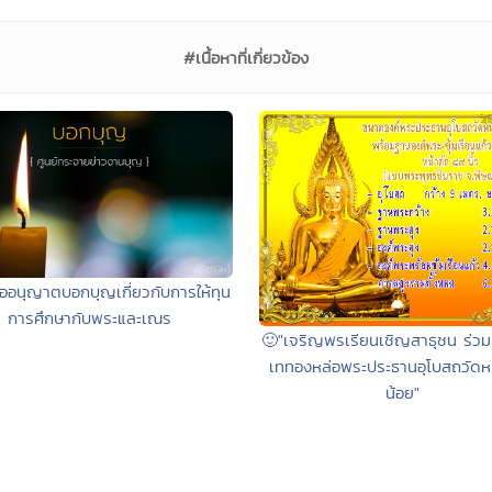
#เนื้อหาที่เกี่ยวข้อง
ขออนุญาตบอกบุญเกี่ยวกับการให้ทุน
การศึกษากับพระและเณร
🙂"เจริญพรเรียนเชิญสาธุชน ร่ว
เททองหล่อพระประธานอุโบสถวัดห
น้อย"