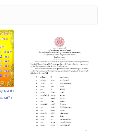
มบุญงาน
นองบัว