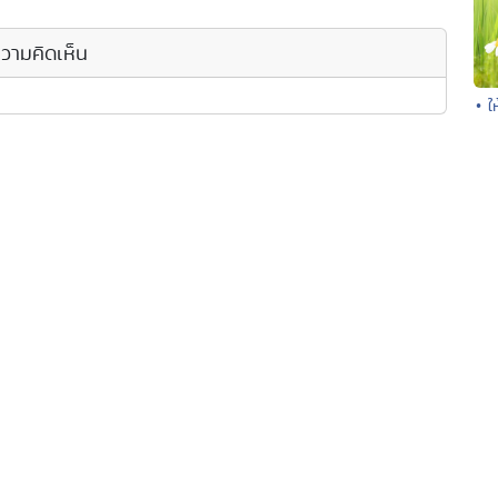
วามคิดเห็น
• ใ