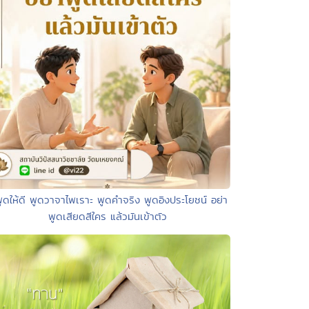
พูดให้ดี พูดวาจาไพเราะ พูดคำจริง พูดอิงประโยชน์ อย่า
พูดเสียดสีใคร แล้วมันเข้าตัว