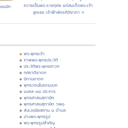
ถวายเป็นพระราชกุศล แด่สมเด็จพระเจ้า
ียนนัก
ลูกเธอ เจ้าฟ้าพัชรกิติยาภา ฯ
พระพุทธเจ้า
ภาพพระพุทธประวัติ
ประวัติพระพุทธสาวก
ทศชาติชาดก
นิทานชาดก
พุทธวจนในธรรมบท
มงคล ๓๘ ประการ
พุทธศาสนสุภาษิต
พุทธศาสนสุภาษิต ๖๒๑
สังเวชนียสถาน ๔ ตำบล
ปางพระพุทธรูป
พระพุทธรูปสำคัญ