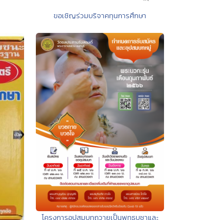
ขอเชิญร่วมบริจาคทุนการศึกษา
โครงการอุปสมบทถวายเป็นพุทธบูชาและ