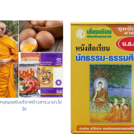
บุญขอรับบริจาคข้าวสาร,มาม่า,ไข่
ไก่