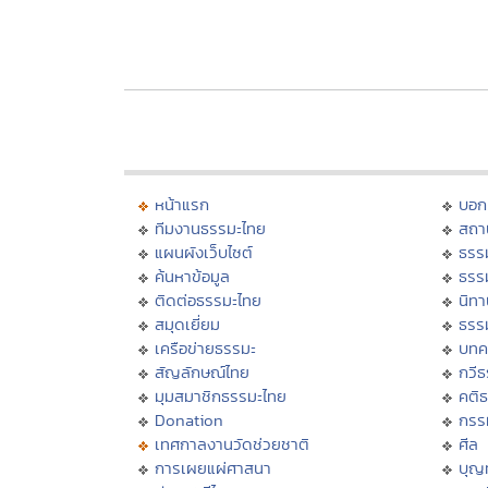
หน้าแรก
บอก
ทีมงานธรรมะไทย
สถา
แผนผังเว็บไซต์
ธรร
ค้นหาข้อมูล
ธรร
ติดต่อธรรมะไทย
นิทา
สมุดเยี่ยม
ธรร
เครือข่ายธรรมะ
บทค
สัญลักษณ์ไทย
กวี
มุมสมาชิกธรรมะไทย
คติ
Donation
กรร
เทศกาลงานวัดช่วยชาติ
ศีล
การเผยแผ่ศาสนา
บุญ