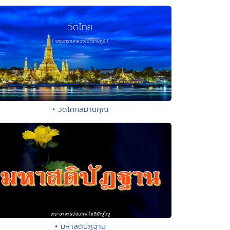
• วัดโคกสมานคุณ
• มหาสติปัฏฐาน