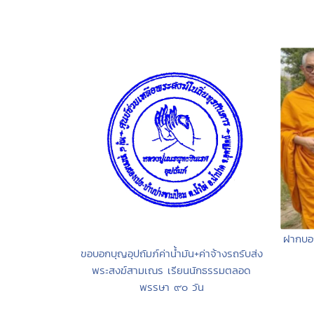
ฝากบอก
ขอบอกบุญอุปถัมภ์ค่าน้ำมัน+ค่าจ้างรถรับส่ง
พระสงฆ์สามเณร เรียนนักธรรมตลอด
พรรษา ๙๐ วัน