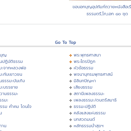
ขอบอกบุญอุปถัมภ์ถวายหนังสือเร
ธรรมตรี,โท,เอก ๘๐ ชุด
Go To Top
บุญ
พระพุทธศาสนา
นปฏิบัติธรรม
พระไตรปิฏก
มะจากหลวงพ่อ
หัวข้อธรรม
มะกับเยาวชน
พจนานุกรมพุทธศาสน์
นธรรมะบันเทิง
มิลินทปัญหา
มะบรรยาย
เสียงธรรม
วามธรรมะ
สถานีเพลงธรรมะ
ธรรมะ
เพลงธรรมะ/ดนตรีสมาธิ
ธรรม คำคม โดนใจ
ธรรมะปฏิบัติ
ม
คลังแสงแห่งธรรม
บทสวดมนต์
ทาน
หลักธรรมนำสุขฯ