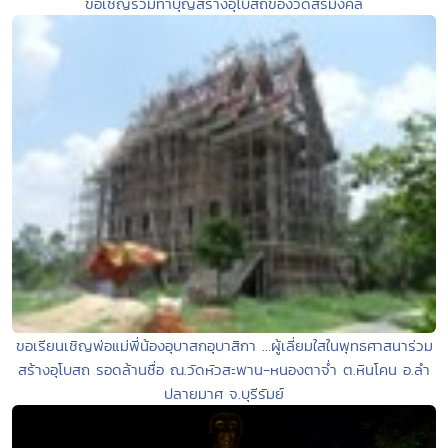
ขอเชิญร่วมทำบุญสร้างอุโบสถของวัดสิริมงคล
ขอเรียนเชิญพ่อแม่พี่น้องอุบาสกอุบาสิกา ...ผู้เลี่ยมใสในพุทธศาสนาร่วม
สร้างอุโบสถ รอดล้านชื่อ ณ.วัดหัวสะพาน-หนองตาจ่ำ ต.หินโคน อ.ลำ
ปลายมาศ จ.บุรีรัมย์