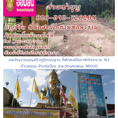
ขอเชิญร่วมบุญสร้ากูฏิกรรมฐาน ที่พักสงฆ์โยธาพิทักษาราม 162
ตำบลกุรุคุ อำเภอเมือง จังหวัดนครพนม 48000