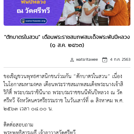
"ตักบาตรในสวน" เดือนพระราชสมภพสมเด็จพระพันปีหลวง
(๑ ส.ค. ๒๕๖๓)
watsritawee
4 ก.ค. 2563
ขอเชิญชวนพุทธศาสนิกชนร่วมกัน “ตักบาตรในสวน” เนื่อง
ในโอกาสมหามงคล เดือนพระราชสมภพสมเด็จพระนางเจ้าสิ
ริกิติ์ พระบรมราชินีนาถ พระบรมราชชนนีพันปีหลวง ณ วัด
ศรีทวี จังหวัดนครศรีธรรมราช ในวันเสาร์ที่ ๑ สิงหาคม พ.ศ.
๒๕๖๓ เวลา ๐๘.๐๐ น.
ติดต่อสอบถาม
พระพุทธิสารเมธี เจ้าอาวาสวัดศรีทวี