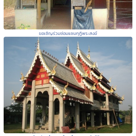
ขอเชิญร่วมซ่อมแซมกุฏิพระสงฆ์