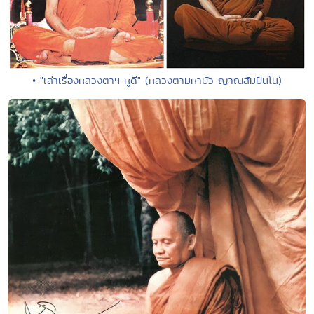
• "เล่าเรื่องหลวงตาฯ หูดี" (หลวงตามหาบัว ญาณสัมปันโน)