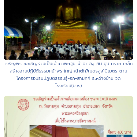
เจริญพร ขอเชิญร่วมเป็นเจ้าภาพกฐิน ผ้าป่า อิฐ หิน ปูน ทราย เหล็ก
สร้างลานปฏิบัติธรรมหน้าพระใหญ่หน้าตัก7เมตรสูง10เมตร ตาม
โครงการอบรมปฏิบัติธรรมรู้-รัก-สามัคคี ระหว่างบ้าน วัด
โรงเรียน(บวร)