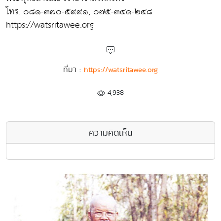
โทร. ๐๘๑-๓๗๐-๕๙๙๑, ๐๗๕-๓๔๑-๒๔๘
https://watsritawee.org
ที่มา :
https://watsritawee.org
4,938
ความคิดเห็น