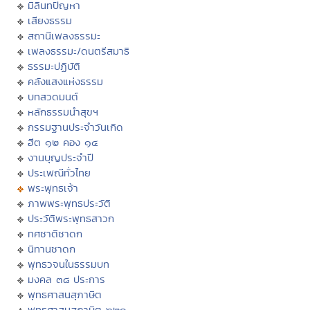
มิลินทปัญหา
เสียงธรรม
สถานีเพลงธรรมะ
เพลงธรรมะ/ดนตรีสมาธิ
ธรรมะปฏิบัติ
คลังแสงแห่งธรรม
บทสวดมนต์
หลักธรรมนำสุขฯ
กรรมฐานประจำวันเกิด
ฮีต ๑๒ คอง ๑๔
งานบุญประจำปี
ประเพณีทั่วไทย
พระพุทธเจ้า
ภาพพระพุทธประวัติ
ประวัติพระพุทธสาวก
ทศชาติชาดก
นิทานชาดก
พุทธวจนในธรรมบท
มงคล ๓๘ ประการ
พุทธศาสนสุภาษิต
พุทธศาสนสุภาษิต ๖๒๑