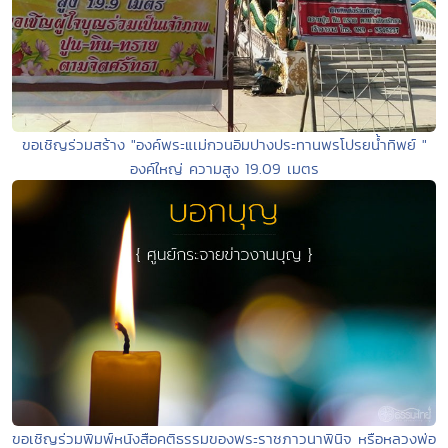
ขอเชิญร่วมสร้าง "องค์พระแเม่กวนอิมปางประทานพรโปรยน้ำทิพย์ "
องค์ใหญ่ ความสูง 19.09 เมตร
ขอเชิญร่วมพิมพ์หนังสือคติธรรมของพระราชภาวนาพินิจ หรือหลวงพ่อ