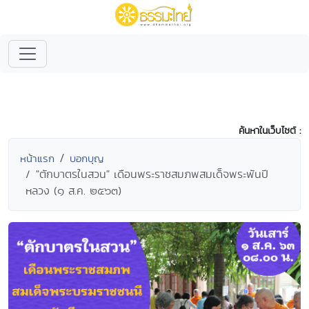
ค้นหาในเว็บไซต์ :
หน้าแรก
บอกบุญ
"ตักบาตรในสวน" เดือนพระราชสมภพสมเด็จพระพันปี
หลวง (๑ ส.ค. ๒๕๖๓)