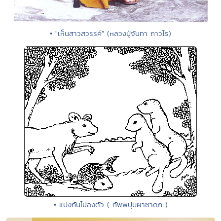
• "เห็นสาวสวรรค์" (หลวงปู่จันทา ถาวโร)
• แบ่งกันไม่ลงตัว ( ทัพพปุบผาชาดก )