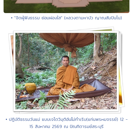
• "จิตผู้ฟังธรรม ย่อมผ่องใส" (หลวงตามหาบัว ญาณสัมปันโน)
• ปฏิบัติธรรมวันแม่ แบบเจโตวิมุติอันไม่กำเริบ(แก่นพรหมจรรย์) 12 -
15 สิงหาคม 2569 ณ ปัณฑิตารมย์สระบุรี