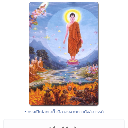
• ทรงเปิดโลกเสด็จลีลาลงจากดาวดึงส์สวรรค์