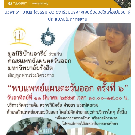
ยุวพุทธฯ บ้านแห่งธรรม ขอเชิญร่วมบริจาคเงินซื้อของใช้เพื่่อเยียวยาผู้
ประสบภัยในภาคอิสาน