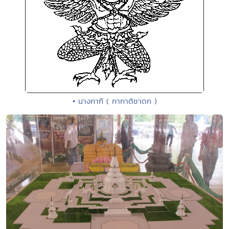
• นางกากี ( กากาติชาดก )