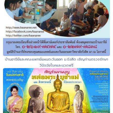
บ้านอารีย์และคณะแพทย์แผนตะวันออก ม.รังสิต เชิญท่านตรวจรักษา
วินิจฉัยโรคและนวดฟรี