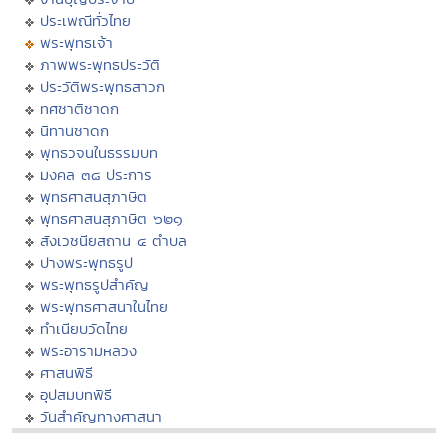
ประเพณีทั่วไทย
พระพุทธเจ้า
ภาพพระพุทธประวัติ
ประวัติพระพุทธสาวก
ทศชาติชาดก
นิทานชาดก
พุทธวจนในธรรมบท
มงคล ๓๘ ประการ
พุทธศาสนสุภาษิต
พุทธศาสนสุภาษิต ๖๒๑
สังเวชนียสถาน ๔ ตำบล
ปางพระพุทธรูป
พระพุทธรูปสำคัญ
พระพุทธศาสนาในไทย
ทำเนียบวัดไทย
พระอารามหลวง
ศาสนพิธี
อุปสมบทพิธี
วันสำคัญทางศาสนา