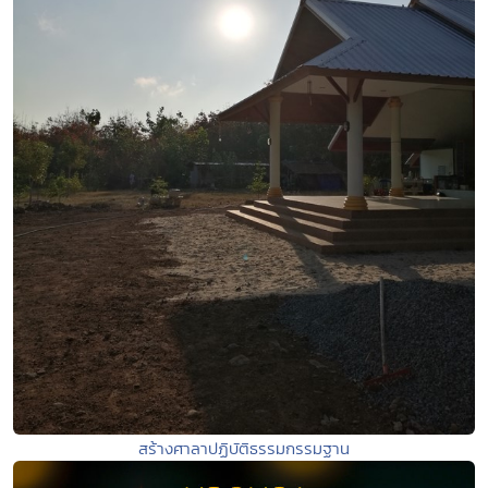
สร้างศาลาปฏิบัติธรรมกรรมฐาน