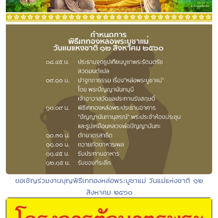
ขอเชิญร่วมงานบุญพิธีเททองหล่อพระบูชาแม่ วันแม่แห่งชาติ ๑๒
สิงหาคม ๒๕๖๐