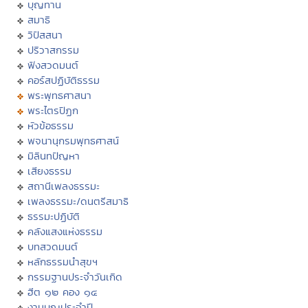
บุญทาน
สมาธิ
วิปัสสนา
ปริวาสกรรม
ฟังสวดมนต์
คอร์สปฏิบัติธรรม
พระพุทธศาสนา
พระไตรปิฏก
หัวข้อธรรม
พจนานุกรมพุทธศาสน์
มิลินทปัญหา
เสียงธรรม
สถานีเพลงธรรมะ
เพลงธรรมะ/ดนตรีสมาธิ
ธรรมะปฏิบัติ
คลังแสงแห่งธรรม
บทสวดมนต์
หลักธรรมนำสุขฯ
กรรมฐานประจำวันเกิด
ฮีต ๑๒ คอง ๑๔
งานบุญประจำปี