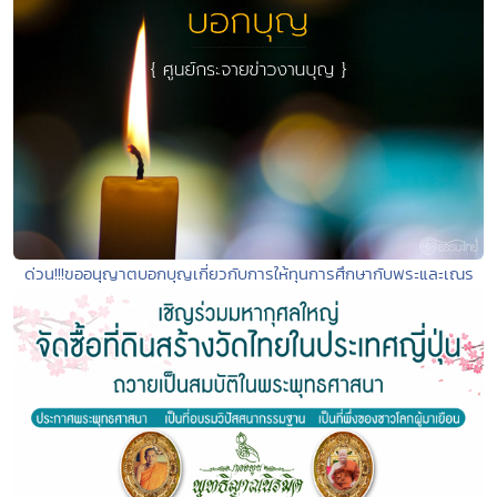
ด่วน!!!ขออนุญาตบอกบุญเกี่ยวกับการให้ทุนการศึกษากับพระและเณร