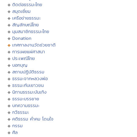
ติดต่อธรรมะไทย
สมุดเยี่ยม
เครือข่ายธรรมะ
สัญลักษณ์ไทย
มุมสมาชิกธรรมะไทย
Donation
เทศกาลงานวัดช่วยชาติ
การเผยแผ่ศาสนา
ประเพณีไทย
บอกบุญ
สถานปฏิบัติธรรม
ธรรมะจากหลวงพ่อ
ธรรมะกับเยาวชน
นิทานธรรมะบันเทิง
ธรรมะบรรยาย
บทความธรรมะ
กวีธรรมะ
คติธรรม คำคม โดนใจ
กรรม
ศีล