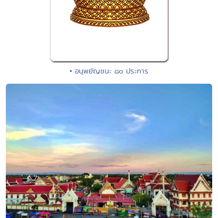
• อนุพยัญชนะ ๘๐ ประการ