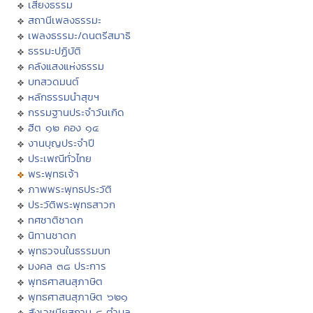
เสียงธรรม
สถานีเพลงธรรมะ
เพลงธรรมะ/ดนตรีสมาธิ
ธรรมะปฏิบัติ
คลังแสงแห่งธรรม
บทสวดมนต์
หลักธรรมนำสุขฯ
กรรมฐานประจำวันเกิด
ฮีต ๑๒ คอง ๑๔
งานบุญประจำปี
ประเพณีทั่วไทย
พระพุทธเจ้า
ภาพพระพุทธประวัติ
ประวัติพระพุทธสาวก
ทศชาติชาดก
นิทานชาดก
พุทธวจนในธรรมบท
มงคล ๓๘ ประการ
พุทธศาสนสุภาษิต
พุทธศาสนสุภาษิต ๖๒๑
สังเวชนียสถาน ๔ ตำบล