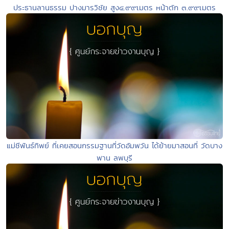
ประธานลานธรรม ปางมารวิชัย สูง๔.๙๙เมตร หน้าตัก ๓.๙๙เมตร
แม่ชีพันธ์ทิพย์ ที่เคยสอนกรรมฐานที่วัดอัมพวัน ได้ย้ายมาสอนที่ วัดบาง
พาน ลพบุรี