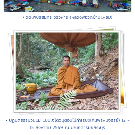
• วัดเพชรสมุทร วรวิหาร (หลวงพ่อวัดบ้านแหลม)
• ปฏิบัติธรรมวันแม่ แบบเจโตวิมุติอันไม่กำเริบ(แก่นพรหมจรรย์) 12 -
15 สิงหาคม 2569 ณ ปัณฑิตารมย์สระบุรี