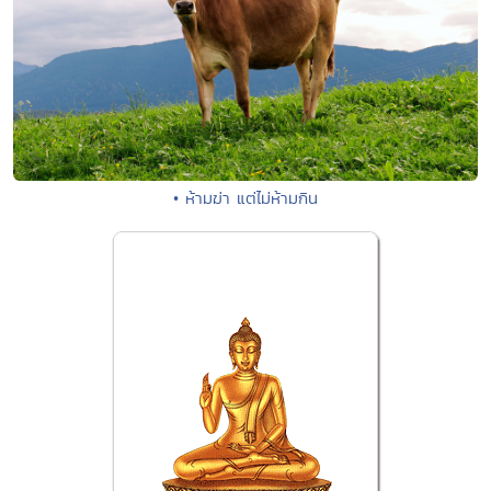
• ห้ามฆ่า แต่ไม่ห้ามกิน