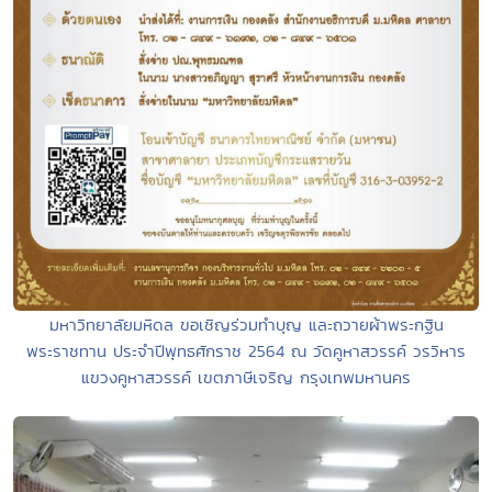
มหาวิทยาลัยมหิดล ขอเชิญร่วมทำบุญ และถวายผ้าพระกฐิน
พระราชทาน ประจำปีพุทธศักราช 2564 ณ วัดคูหาสวรรค์ วรวิหาร
แขวงคูหาสวรรค์ เขตภาษีเจริญ กรุงเทพมหานคร