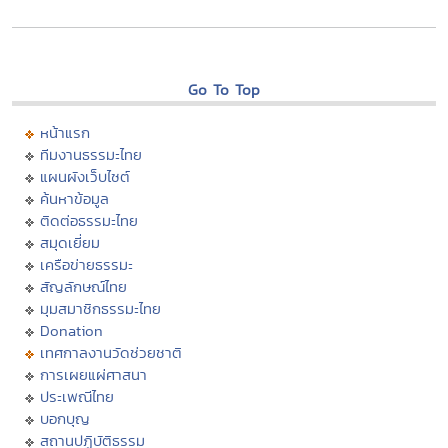
Go To Top
หน้าแรก
ทีมงานธรรมะไทย
แผนผังเว็บไซต์
ค้นหาข้อมูล
ติดต่อธรรมะไทย
สมุดเยี่ยม
เครือข่ายธรรมะ
สัญลักษณ์ไทย
มุมสมาชิกธรรมะไทย
Donation
เทศกาลงานวัดช่วยชาติ
การเผยแผ่ศาสนา
ประเพณีไทย
บอกบุญ
สถานปฏิบัติธรรม