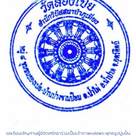
ขอเรียนเชิญท่านผู้มีจิตศรัทธาร่วมเป็นเจ้าภาพหล่อพระพุทธรูปปูนปั้น