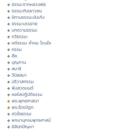
ธรรมะจากหลวงพ่อ
ธรรมะกับเยาวชน
นิทานธรรมะบันเทิง
ธรรมะบรรยาย
บทความธรรมะ
กวีธรรมะ
คติธรรม คำคม โดนใจ
กรรม
ศีล
บุญทาน
สมาธิ
วิปัสสนา
ปริวาสกรรม
ฟังสวดมนต์
คอร์สปฏิบัติธรรม
พระพุทธศาสนา
พระไตรปิฏก
หัวข้อธรรม
พจนานุกรมพุทธศาสน์
มิลินทปัญหา