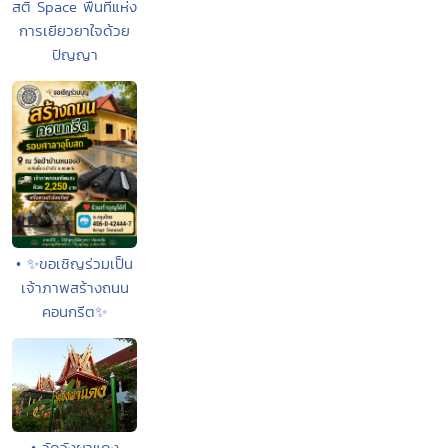
สติ Space พื้นที่แห่ง
การเยียวยาใจด้วย
ปัญญา
• ✨ขอเชิญร่วมเป็น
เจ้าภาพสร้างถนน
คอนกรีต✨
• วัดวังผาแดง