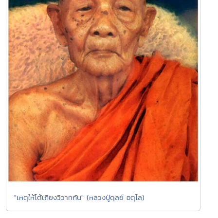
"เหตุให้โต้เถียงวิวาทกัน" (หลวงปู่ดุลย์ อตุโล)