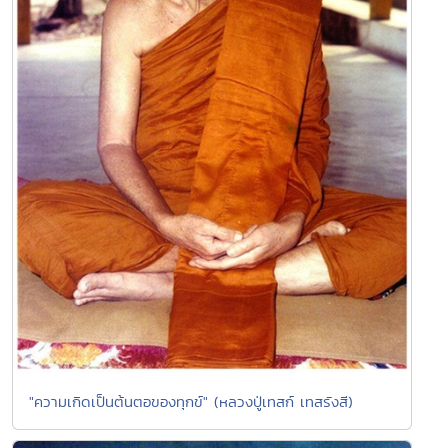
"ความเกิดเป็นต้นตอของทุกข์" (หลวงปู่เทสก์ เทสรังสี)