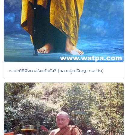
เราน่ะมีที่พึ่งทางใจแล้วยัง? (หลวงปู่เหรียญ วรลาโภ)