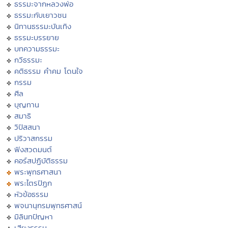
ธรรมะจากหลวงพ่อ
ธรรมะกับเยาวชน
นิทานธรรมะบันเทิง
ธรรมะบรรยาย
บทความธรรมะ
กวีธรรมะ
คติธรรม คำคม โดนใจ
กรรม
ศีล
บุญทาน
สมาธิ
วิปัสสนา
ปริวาสกรรม
ฟังสวดมนต์
คอร์สปฏิบัติธรรม
พระพุทธศาสนา
พระไตรปิฏก
หัวข้อธรรม
พจนานุกรมพุทธศาสน์
มิลินทปัญหา
เสียงธรรม