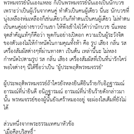
พรหมจรรย์นั้นเองแหละ ก็เป็นพรหมจรรย์นั่นเองเป็นนักบวช
เพราะว่าเป็นผู้เว้นจากคนคู่ ทำตัวเป็นคนผู้เดียว นี่นะ นักบวชที่
นุ่งเหลืองห่มเหลืองก็เช่นเดียวกันก็ทำตนเป็นคนผู้เดียว ไม่ทำตน
เป็นคนคู่อย่างชาวบ้านเขา ให้พึงเข้าใจไว้คำว่านักบวช นี่แหละ
จุดสำคัญแท้ๆก็คือว่า พูดกันอย่างเปิดอก ความเป็นผู้ระวังจิต
ของตัวเองไม่ให้กำหนัดในกามคุณทั้งห้า คือ รูป เสียง กลิ่น รส
เครื่องสัมผัสต่างๆที่ผ่านทางตา เป็นต้น เหล่านี้นะ ไม่หลง
กำหนัดไปตามรูป รส กลิ่น เสียง เครื่องสัมผัสที่เป็นที่น่ารักใคร่
พอใจต่างๆ นี่ได้ชื่อว่าเป็น "ผู้ประพฤติพรหมจรรย์"
ผู้ประพฤติพรหมจรรย์ถ้าใครยังหลงยินดียินร้ายกับอิฎฐารมณ์
อารมณ์ที่น่ายินดี อนิฎฐารมณ์ อารมณ์ที่น่ายินร้ายดังกล่าวมา
นั้น พรหมจรรย์ของผู้นั้นยังเศร้าหมองอยู่ จะผ่องใสเต็มที่ยังไม่
ได้
ส่วนหนึ่งจากพระธรรมเทศนาหัวข้อ
"เมื่อศีลบริสุทธิ์”