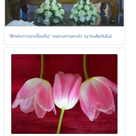
"ฝึกหัดภาวนาเบื้องต้น" (หลวงตามหาบัว ญาณสัมปันโน)