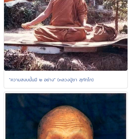
"ความสงบนั้นมี ๒ อย่าง" (หลวงปู่ชา สุภัทฺโท)