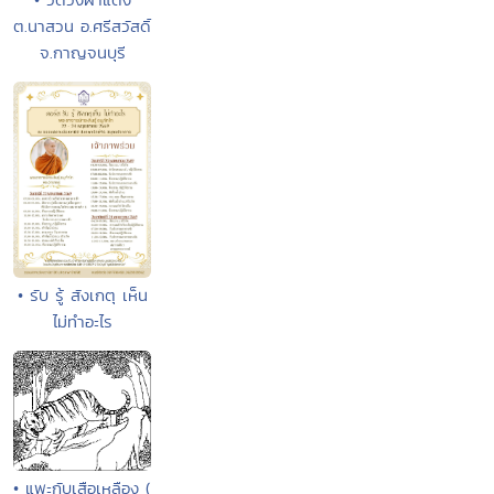
ต.นาสวน อ.ศรีสวัสดิ์
จ.กาญจนบุรี
• รับ รู้ สังเกตุ เห็น
ไม่ทำอะไร
• แพะกับเสือเหลือง (