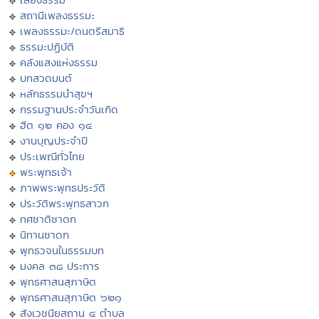
สถานีเพลงธรรมะ
เพลงธรรมะ/ดนตรีสมาธิ
ธรรมะปฏิบัติ
คลังแสงแห่งธรรม
บทสวดมนต์
หลักธรรมนำสุขฯ
กรรมฐานประจำวันเกิด
ฮีต ๑๒ คอง ๑๔
งานบุญประจำปี
ประเพณีทั่วไทย
พระพุทธเจ้า
ภาพพระพุทธประวัติ
ประวัติพระพุทธสาวก
ทศชาติชาดก
นิทานชาดก
พุทธวจนในธรรมบท
มงคล ๓๘ ประการ
พุทธศาสนสุภาษิต
พุทธศาสนสุภาษิต ๖๒๑
สังเวชนียสถาน ๔ ตำบล