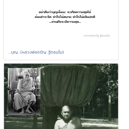
...บุญ...(หลวงพ่อจรัญ ฐิตธมฺโม)