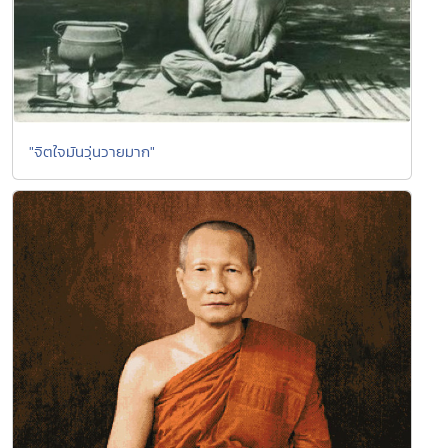
"จิตใจมันวุ่นวายมาก"