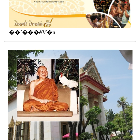
��˹���èѴ�ҹ