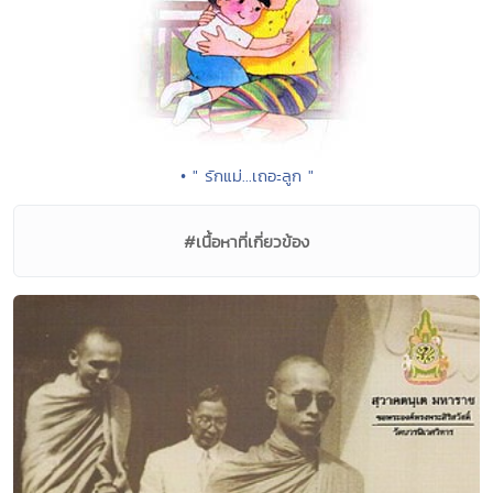
• " รักแม่...เถอะลูก "
#เนื้อหาที่เกี่ยวข้อง