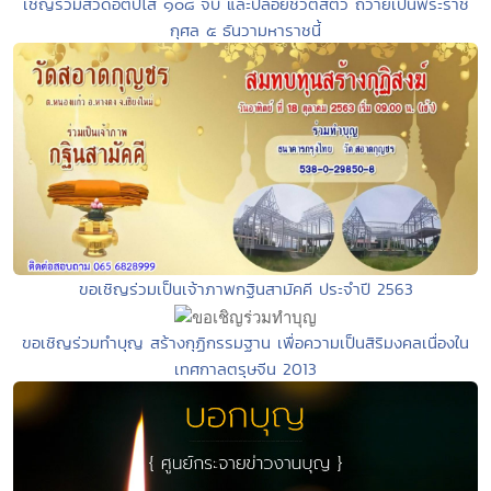
เชิญร่วมสวดอิติปิโส ๑๐๘ จบ และปล่อยชีวิตสัตว์ ถวายเป็นพระราช
กุศล ๕ ธันวามหาราชนี้
ขอเชิญร่วมเป็นเจ้าภาพกฐินสามัคคี ประจำปี 2563
ขอเชิญร่วมทำบุญ สร้างกุฏิกรรมฐาน เพื่อความเป็นสิริมงคลเนื่องใน
เทศกาลตรุษจีน 2013