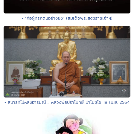
• "คือผู้ที่รักตนอย่างยิ่ง" (สมเด็จพระสังฆราชเจ้าฯ)
• สมาธิที่ไม่หลงอารมณ์ :: หลวงพ่อปราโมทย์ ปาโมชฺโช 18 เม.ย. 2564