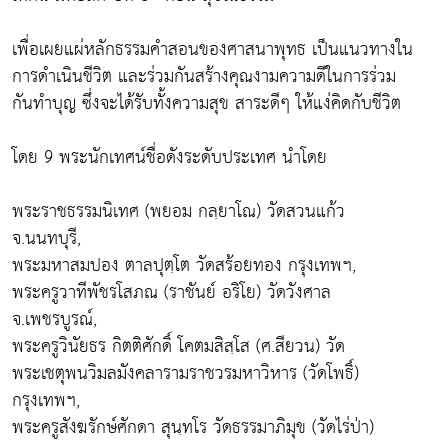
เพื่อเผยแผ่หลักธรรมคำสอนของศาสนาพุทธ เป็นแนวทางใน
การดำเนินชีวิต และร่วมกันสร้างคุณงามความดีในการร่วม
กันทำบุญ ซึ่งจะได้รับทั้งความสุข สาระดีๆ ให้แง่คิดกับชีวิต
โดย 9 พระนักเทศน์ชื่อดังระดับประเทศ นำโดย
พระราชธรรมนิเทศ (พยอม กลฺยาโณ) วัดสวนแก้ว
จ.นนทบุรี,
พระมหาสมปอง ตาลปุตฺโต วัดสร้อยทอง กรุงเทพฯ,
พระครูวาทีพัชรโสภณ (ราชันย์ อริโย) วัดวังศาล
จ.เพชรบูรณ์,
พระครูวินัยธร กิตติศักดิ์ โคตมสิสฺโส (ศ.สียวน) วัด
พระเชตุพนวิมลมังคลารามราชวรมหาวิหาร (วัดโพธิ์)
กรุงเทพฯ,
พระครูสังฆรักษ์ศักดา สุนฺทโร วัดธรรมาภิมุข (วัดไร่ป่า)