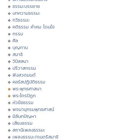
ธรรมะบรรยาย
บทความธรรมะ
กวีธรรมะ
คติธรรม คำคม โดนใจ
กรรม
ศีล
บุญทาน
สมาธิ
วิปัสสนา
ปริวาสกรรม
ฟังสวดมนต์
คอร์สปฏิบัติธรรม
พระพุทธศาสนา
พระไตรปิฏก
หัวข้อธรรม
พจนานุกรมพุทธศาสน์
มิลินทปัญหา
เสียงธรรม
สถานีเพลงธรรมะ
เพลงธรรมะ/ดนตรีสมาธิ