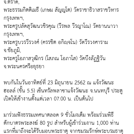
จ.ตราด,
พระธรรมกิตติเมธี (เกษม สัญญโต) วัดราชาธิวาสราชวิหาร
กรุงเทพฯ,
พระครูปลัดสุวัฒนวชิรคุณ (วีรพล วีรญาโณ) วัดยานนาวา
กรุงเทพฯ,
พระครูบวรวีรวงศ์ (ครรชิต อกิญฺจโน) วัดวีรวงศาราม
จ.ชัยภูมิ,
พระครูโอภาสวุฒิกร (โสภณ โอภาโส) วัดบึงลัฏฐิวัน
จ.พระนครศรีอยุธยา
พบกันในวันอาทิตย์ที่ 23 มิถุนายน 2562 ณ แจ้งวัฒนะ
ฮอลล์ (ชั้น 5.5) เซ็นทรัลพลาซาแจ้งวัฒนะ จ.นนทบุรี ประตู
เปิดให้เข้างานตั้งแต่เวลา 07.00 น. เป็นต้นไป
มาร่วมฟังธรรมเทศนาตลอด 9 ชั่วโมงเต็ม พร้อมร่วมพิธี
ตักบาตรพระสงฆ์ 80 รูป สำหรับผู้เข้าร่วมงาน 1,000 ท่าน
แรกที่มาถึงจะได้รับมอบพระธาตุ จากชมรมรักษ์พระบรมธาตุ