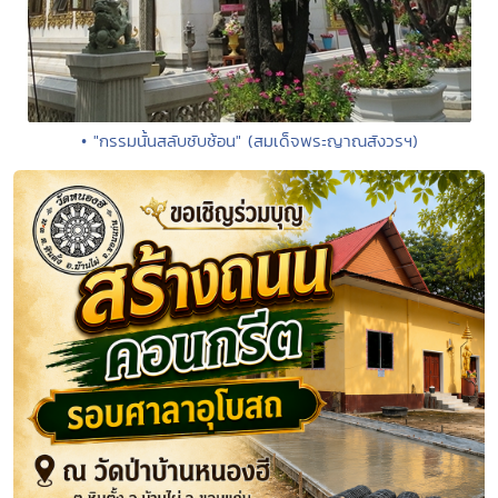
• "กรรมนั้นสลับซับซ้อน" (สมเด็จพระญาณสังวรฯ)