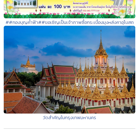
##กองบุญค้ำฟ้า##ขอเชิญเป็นเจ้าภาพซื้อกระเบื้องมุงหลังคาอุโบสถ
วัดสำคัญในกรุงเทพมหานคร