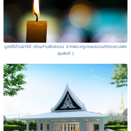
มูลนิธิบ้านอารีย์ เชิญท่านฟังธรรม จากพระครูเกษมธรรมทัต(หลวงพ่อ
สุรศักดิ์ )