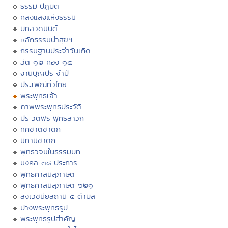
ธรรมะปฏิบัติ
คลังแสงแห่งธรรม
บทสวดมนต์
หลักธรรมนำสุขฯ
กรรมฐานประจำวันเกิด
ฮีต ๑๒ คอง ๑๔
งานบุญประจำปี
ประเพณีทั่วไทย
พระพุทธเจ้า
ภาพพระพุทธประวัติ
ประวัติพระพุทธสาวก
ทศชาติชาดก
นิทานชาดก
พุทธวจนในธรรมบท
มงคล ๓๘ ประการ
พุทธศาสนสุภาษิต
พุทธศาสนสุภาษิต ๖๒๑
สังเวชนียสถาน ๔ ตำบล
ปางพระพุทธรูป
พระพุทธรูปสำคัญ