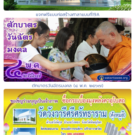
แจกฟรีแบบก่อสร้างศาลาแบบที่19A
ตักบาตรวันฉัตรมงคล (๔ พ.ค. ๒๕๖๗)