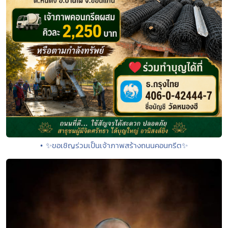
• ✨ขอเชิญร่วมเป็นเจ้าภาพสร้างถนนคอนกรีต✨