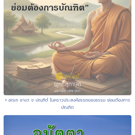
• อตฺเถ ชาเต จ ปณฺฑิตํ ในคราวประสงค์อรรถของธรรม ย่อมต้องการ
บัณฑิต