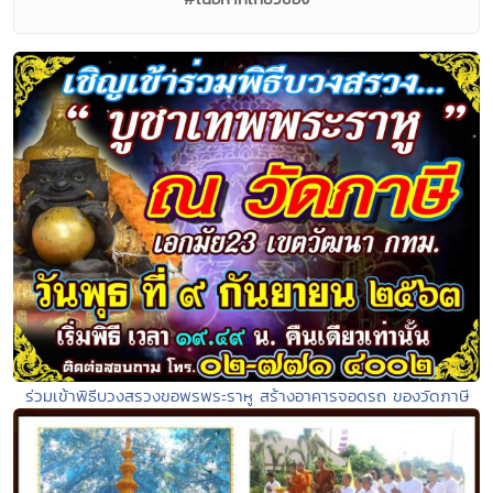
ร่วมเข้าพิธีบวงสรวงขอพรพระราหู สร้างอาคารจอดรถ ของวัดภาษี