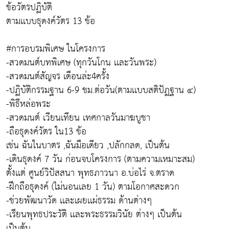
ข้อวัตรปฏิบัติ
ตามเเบบธุดงค์วัตร 13 ข้อ
#การอบรมพิเศษ ในโครงการ
-สวดมนต์บทพิเศษ (ทุกวันโกน เเละวันพระ)
-สวดมนต์สัญจร เดือนล่ะ4ครั้ง
-ปฏิบัติกรรมฐาน 6-9 ชม.ต่อวัน(ตามเเบบสติปัฏฐาน ๔)
-พิธีหล่อพระ
-สวดมนต์ เวียนเทียน เทศกาลวันมาฆบูชา
-ถือธุดงค์วัตร ใน13 ข้อ
เช่น ฉันในบาตร ,ฉันมือเดียว ,ปลักกลด, เป็นต้น
-เดินธุดงค์ 7 วัน ก่อนจบโครงการ (ตามความเหมาะสม)
ตั้งเเต่ ศูนย์วิปัสสนา พุทธภาวนา อ.บ่อไร่ จ.ตราด
-ฝึกถือธุดงค์ (ไม่นอนเลย 1 วัน) ตามโอกาศสะดวก
-ช่วยพัฒนาวัด เเละเผยเเผ่ธรรม ด้านต่างๆ
-เรียนพุทธประวัติ เเละพระธรรมวินัย ต่างๆ เป็นต้น
เป็นต้น