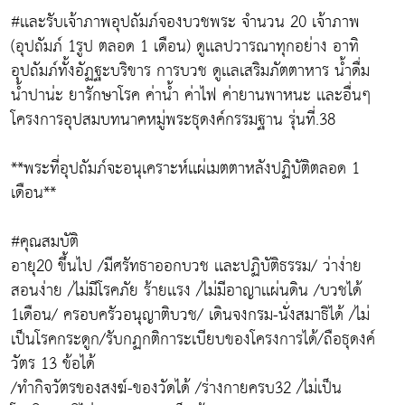
#เเละรับเจ้าภาพอุปถัมภ์จองบวชพระ จำนวน 20 เจ้าภาพ
(อุปถัมภ์ 1รูป ตลอด 1 เดือน) ดูเเลปวารณาทุกอย่าง อาทิ
อุปถัมภ์ทั้งอัฏฐะบริขาร การบวช ดูเเลเสริมภัตตาหาร น้ำดื่ม
น้ำปาน่ะ ยารักษาโรค ค่าน้ำ ค่าไฟ ค่ายานพาหนะ เเละอื่นๆ
โครงการอุปสมบทนาคหมู่พระธุดงค์กรรมฐาน รุ่นที่.38
**พระที่อุปถัมภ์จะอนุเคราะห์เเผ่เมตตาหลังปฏิบัติตลอด 1
เดือน**
#คุณสมบัติ
อายุ20 ขึ้นไป /มีศรัทธาออกบวช เเละปฏิบัติธรรม/ ว่าง่าย
สอนง่าย /ไม่มีโรคภัย ร้ายเเรง /ไม่มีอาญาเเผ่นดิน /บวชได้
1เดือน/ ครอบครัวอนุญาติบวช/ เดินจงกรม-นั่งสมาธิได้ /ไม่
เป็นโรคกระดูก/รับกฏกติการะเบียบของโครงการได้/ถือธุดงค์
วัตร 13 ข้อได้
/ทำกิจวัตรของสงฆ์-ของวัดได้ /ร่างกายครบ32 /ไม่เป็น