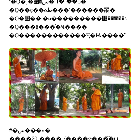
"�Ǫ�ͺ�෹�س�Դ�-��ô�
�Ǫ��ç��оط���ʹ������蹤�
�Ǫ�׺��;�и���������͹������š
�Ǫ���ǧ���֡�Ҹ����
�Ǫ������������Ҷ֧�Ѩ����"
#�س���ѵ�
����20 ���� /����ѷ���͡�Ǫ