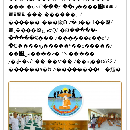
���л�ԺѵԸ���/ ��ҧ����͹���� /
������ä��� ������ç /
������ҭ���蹴Թ /�Ǫ�� 1��͹/
��ͺ����͹حҵԺǪ/ �Թ�����-
�����Ҹ��� /������ä��д١/
�Ѻ����ԡ�����º�ͧ�ç�����/
��͸ش����ѵ� 13 �����
/�ӡԨ�ѵâͧʧ��-�ͧ�Ѵ�� /��ҧ��¤ú32 /
������ä�Ե /ʵ��������Сͺ �繵�