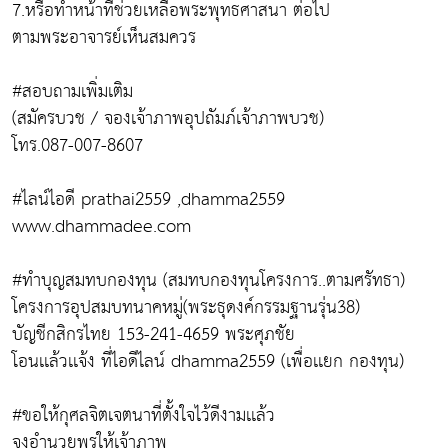
7.หรือทำหน้าที่ช่วยเหลือพระพุทธศาสนา ต่อไป
ตามพระอาจารย์เห็นสมควร
#สอบถามเพิ่มเติม
(สมัครบวช / จองเจ้าภาพอุปถัมภ์เจ้าภาพบวช)
โทร.087-007-8607
#ไลน์ไอดี prathai2559 ,dhamma2559
www.dhammadee.com
#ทำบุญสมทบกองทุน (สมทบกองทุนโครงการ..ตามศรัทธา)
โครงการอุปสมบทนาคหมู่(พระธุดงค์กรรมฐานรุ่น38)
บัญชีกสิกรไทย 153-241-4659 พระศุภชัย
โอนเเล้วเเจ้ง ที่ไอดีไลน์ dhamma2559 (เพื่อเเยก กองทุน)
#ขอให้กุศลจิตเจตนาที่ตั้งใจไว้ดีงามเเล้ว
จงอำนวยพรให้เจ้าภาพ