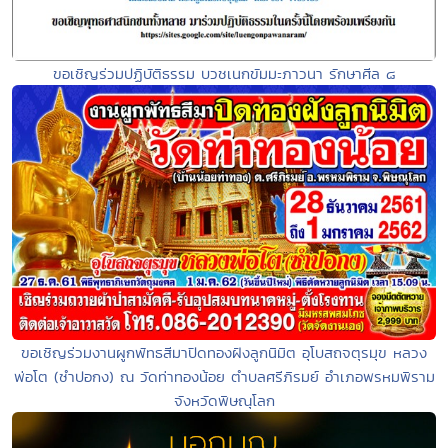
ขอเชิญร่วมปฏิบัติธรรม บวชเนกขัมมะภาวนา รักษาศีล ๘
ขอเชิญร่วมงานผูกพัทธสีมาปิดทองฝังลูกนิมิต อุโบสถจตุรมุข หลวง
พ่อโต (ซำปอกง) ณ วัดท่าทองน้อย ตำบลศรีภิรมย์ อำเภอพรหมพิราม
จังหวัดพิษณุโลก