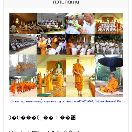
ความคิดเห็น
((�Ǫ���)) ͺ�� 1 ��͹