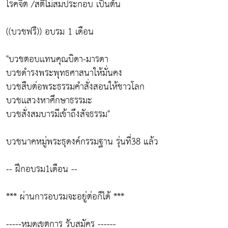
โรคจิต /สติไม่สมประกอบ เป็นต้น
((บวชฟรี)) อบรม 1 เดือน
"บวชตอบเเทนคุณบิดา-มารดา
บวชดำรงพระพุทธศาสนาให้มั่นคง
บวชสืบต่อพระธรรมคำสั่งสอนให้ชาวโลก
บวชเเสวงหาศึกษาธรรมะ
บวชสั่งสมบารมีเข้าถึงสัจธรรม"
บวชนาคหมู่พระธุดงค์กรรมฐาน รุ่นที่38 แล้ว
-- ฝึกอบรม1เดือน --
*** ผ่านการอบรมจะอยู่ต่อก็ได้ ***
-----หมดเขตการ รับสมัคร ------