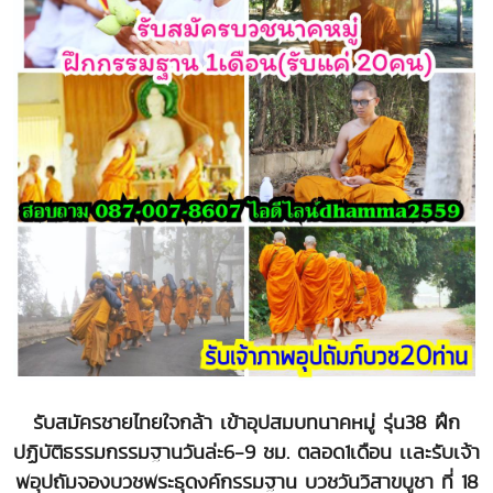
รับสมัครชายไทยใจกล้า เข้าอุปสมบทนาคหมู่ รุ่น38 ฝึก
ปฏิบัติธรรมกรรมฐานวันล่ะ6-9 ชม. ตลอด1เดือน เเละรับเจ้า
พอุปถัมจองบวชพระธุดงค์กรรมฐาน บวชวันวิสาขบูชา ที่ 18