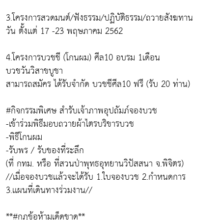
3.โครงการสวดมนต์/ฟังธรรม/ปฏิบัติธรรม/ถวายสังฆทาน
วัน ตั้งเเต่ 17 -23 พฤษภาคม 2562
4.โครงการบวชชี (โกนผม) ศีล10 อบรม 1เดือน
บวชวันวิสาขบูชา
สามารถสมัคร ได้รับจำกัด บวชชีศีล10 ฟรี (รับ 20 ท่าน)
#กิจกรรมพิเศษ สำรับเจ้าภาพอุปถัมภ์จองบวช
-เข้าร่วมพิธีมอบถวายผ้าไตรบริขารบวช
-พิธีโกนผม
-รับพร / รับของที่ระลึก
(ที่ กทม. หรือ ที่สวนป่าพุทธอุทยานวิปัสสนา จ.พิจิตร)
//เมื่อจองบวชเเล้วจะได้รับ 1.ใบจองบวช 2.กำหนดการ
3.เเผนที่เดินทางร่วมงาน//
**#กฏข้อห้ามเด็ดขาด**