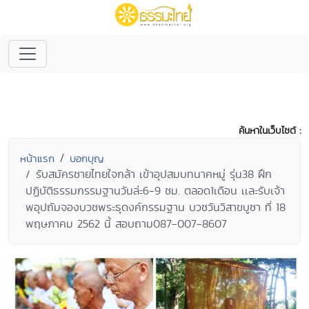
ค้นหาในเว็บไซต์ :
หน้าแรก
บอกบุญ
รับสมัครชายไทยใจกล้า เข้าอุปสมบทนาคหมู่ รุ่น38 ฝึก
ปฏิบัติธรรมกรรมฐานวันล่ะ6-9 ชม. ตลอด1เดือน เเละรับเจ้า
พอุปถัมจองบวชพระธุดงค์กรรมฐาน บวชวันวิสาขบูชา ที่ 18
พฤษภาคม 2562 นี้ สอบถาม087-007-8607