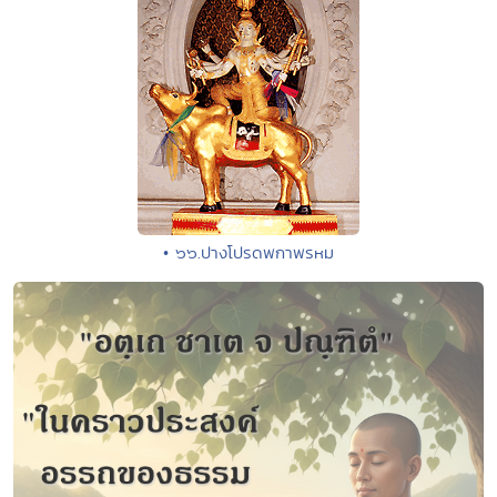
• ๖๖.ปางโปรดพกาพรหม