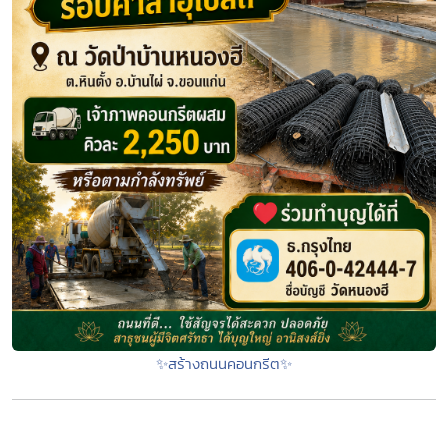
✨สร้างถนนคอนกรีต✨