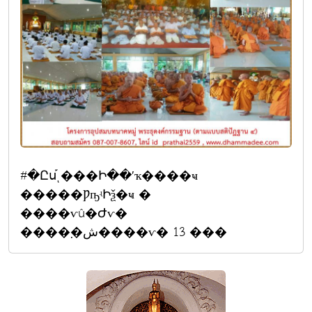
#�Ըս֡ͺ���Ի��ʹҡ����ҹ
�����ǷҧʵԻѯ�ҹ �
����ѵû�Ժѵ�
����຺�ش����ѵ� 13 ���