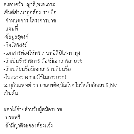
ครอบครัว, ญาติ,พระเถระ
เซ็นต์สำเนาถูกต้อง รายชื่อ
-กำหนดการ โครงการบวช
-เเผนที่
-ข้อมูลธุดงค์
-กิจวัตรสงฆ์
-เอกสารท่องให้พร / บทอิติปิโส-พาหุง
-ถ้าเป็นข้าราชการ ต้องมีเอกสารลาบวช
-ถ้าเปลี่ยนชื่อมีเอกสาร เปลี่ยนชื่อ
-ใบตรวจร่างกาย(ใช้ในการบวช)
ระบุกับเเพทย์ ว่า ยาเสพติด,วัณโรค,ไวรัสตับอักเสบB,hiv
เป็นต้น
#ค่าใช้จ่ายสำหรับผู้สมัครบวช
-บวชฟรี
-ถ้ามีญาติจะจองต้องเเจ้ง