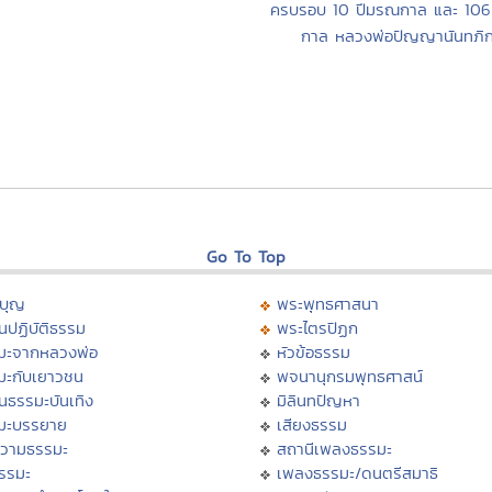
ครบรอบ 10 ปีมรณกาล และ 106
กาล หลวงพ่อปัญญานันทภิก
Go To Top
บุญ
พระพุทธศาสนา
นปฏิบัติธรรม
พระไตรปิฏก
มะจากหลวงพ่อ
หัวข้อธรรม
มะกับเยาวชน
พจนานุกรมพุทธศาสน์
นธรรมะบันเทิง
มิลินทปัญหา
มะบรรยาย
เสียงธรรม
วามธรรมะ
สถานีเพลงธรรมะ
ธรรมะ
เพลงธรรมะ/ดนตรีสมาธิ