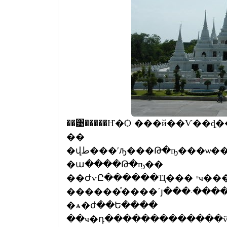
��͹�����Ҥ�Ѻ ���й��Ѵ��ȡ���� ��طû�ҡ�ä�
��
�վط���ʹԡ���Թ�ҧ���ѡ���к٪Ҿ��਴���,��оط��ٻ
�ա����Թ�ҧ��
��ԺѵԸ������Ҵ��� ʶҹ��
������ͤ����ʹյ���·���
�ѧ�ժ��Ե����
��ҹ�դ�������������ѷ