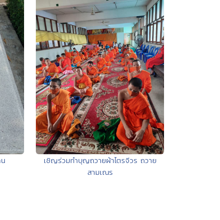
าน
เชิญร่วมทำบุญถวายผ้าไตรจีวร ถวาย
สามเณร