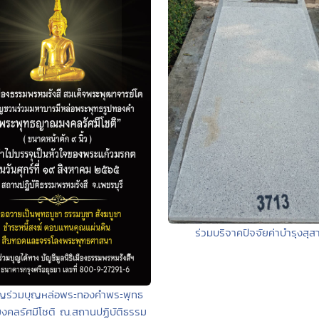
ร่วมบริจาคปัจจัยค่าบำรุงสุส
ญร่วมบุญหล่อพระทองคำพระพุทธ
คลรัศมีโชติ ณ.สถานปฏิบัติธรรม