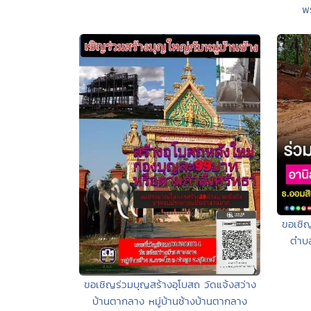
พ
ขอเชิ
ตำบล
ขอเชิญร่วมบุญสร้างอุโบสถ วัดแจ้งสว่าง
บ้านตากลาง หมู่บ้านช้างบ้านตากลาง