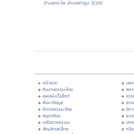
ตำบลกระโพ อำเภอท่าตูม 32120
หน้าแรก
บอก
ทีมงานธรรมะไทย
สถา
แผนผังเว็บไซต์
ธรร
ค้นหาข้อมูล
ธรร
ติดต่อธรรมะไทย
นิทา
สมุดเยี่ยม
ธรร
เครือข่ายธรรมะ
บทค
สัญลักษณ์ไทย
กวี