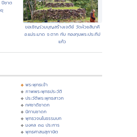
 ปีชาต
ขุ
ขอเชิญร่วมบุญสร้างเจดีย์ วัดห้วยสินาคี
อ.แม่ระมาด จ.ตาก กับ กองทุนพระประทีป
แก้ว
พระพุทธเจ้า
ภาพพระพุทธประวัติ
ประวัติพระพุทธสาวก
ทศชาติชาดก
นิทานชาดก
พุทธวจนในธรรมบท
มงคล ๓๘ ประการ
พุทธศาสนสุภาษิต