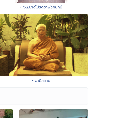
• ๖๔.ปางโปรดอาฬวกยักษ์
• อามิสทาน