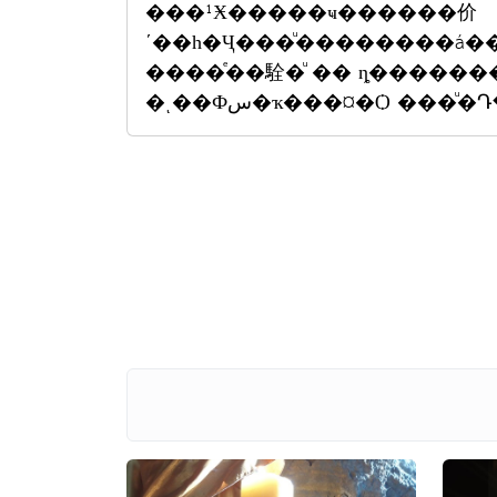
���¹Ӿ�����ҹ������价
ʹ��һ�Ҷ���ͧ��������á
����ͤ��駩�ͧ �� ȵ����
�ͺ��Фس�ҡ���¤�Ѻ �