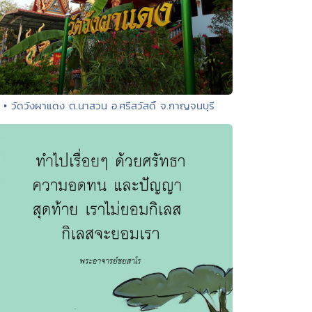
• วัดวังผาแดง ต.นาสวน อ.ศรีสวัสดิ์ จ.กาญจนบุรี