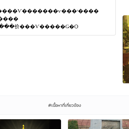
�����Ѵ�������ѵ���ʴ����
������
��ͧ�Դ���价���Ѵ�����Ǥ�Ѻ
#เนื้อหาที่เกี่ยวข้อง