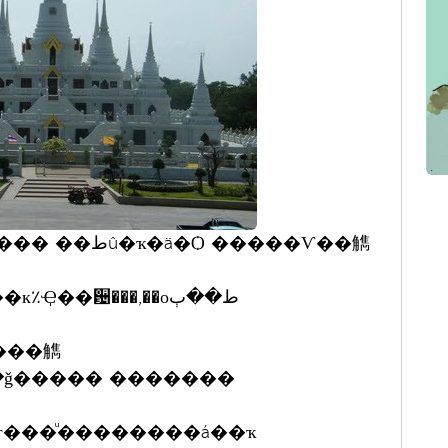
Ѻ �����Ѵ��觹
���觹
�ǧ����� �������
���ͧ��������á��ҡ