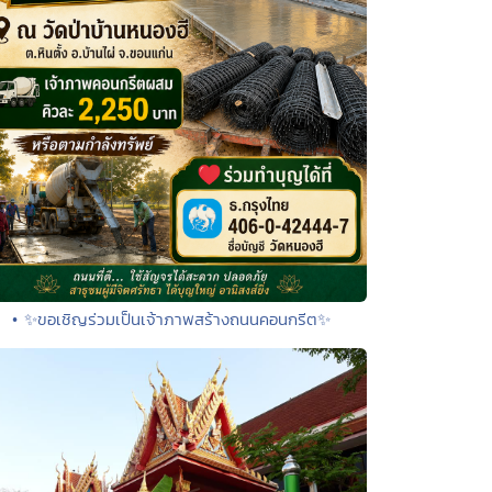
• ✨ขอเชิญร่วมเป็นเจ้าภาพสร้างถนนคอนกรีต✨