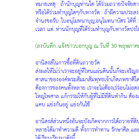
หมายเหตุ :
ถ้านักบุญท่านใด ได้ร่วมถวายปัจจัยตาม
หรือได้ร่วมทำบุญใดๆกับทางวัด.. ถ้ามีความประส
จำนงขอรับ..ใบอนุโมทนาบุญ,อนุโมทนาบัตร ได้ที่.
เวลา แด่..ท่านนักบุญที่ได้ร่วมทำบุญกับทางวัดปงใต
(ลงบันทึก..แจ้งข่าวบอกบุญ ณ.วันที่ 30 พฤษภาค
อานิสงส์ในการซื้อที่ดินถวายวัด
ส่งผลให้ไม่ว่าเราจะอยู่ที่ไหนแผ่นดินนั้นก็จะเจร
ศาสนาขององค์พระสัมมาสัมพุทธเจ้าเกิดภพชาติใดก็จะ
ต้องการของคนทั้งหลาย เราจะไม่ต้องเร่ร่อนไม่อดอ
ใหญ่ไพศาล แก้กรรมให้กับผู้ที่ไม่มีที่ดินทำกิน ต้องเ
แคบ แย่งกันอยู่ แย่งกันใช้
อานิสงส์ส่วนหนึ่งอันจะบังเกิดจากการได้ถวายที่ดิน
หลายได้มาทำความดี ทั้งการทำทาน รักษาศีล และเจร
ได้เรียบเรียงมาดังนี้