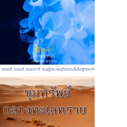
 ทุคฺคตึ คจฺฉติ ธมฺมจารี ชนผู้ประพฤติธรรมไม่ไปสู่ทุคคติ