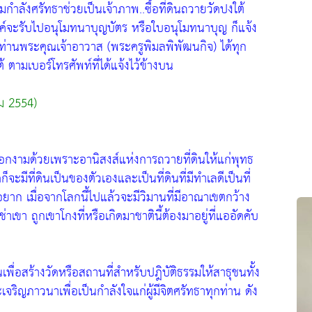
กำลังศรัทธาช่วยเป็นเจ้าภาพ..ซื้อที่ดินถวายวัดปงใต้
งค์จะรับไปอนุโมทนาบุญบัตร หรือใบอนุโมทนาบุญ ก็แจ้ง
.ท่านพระคุณเจ้าอาวาส (พระครูพิมลพิพัฒนกิจ) ได้ทุก
้ ตามเบอร์โทรศัพท์ที่ได้แจ้งไว้ข้างบน
ม 2554)
ิญงอกงามด้วยเพราะอานิสงส์แห่งการถวายที่ดินให้แก่พุทธ
มีที่ดินเป็นของตัวเองและเป็นที่ดินที่มีทำเลดีเป็นที่
ยาก เมื่อจากโลกนี้ไปแล้วจะมีวิมานที่มีอาณาเขตกว้าง
ช่าเขา ถูกเขาโกงที่หรือเกิดมาชาตินี้ต้องมาอยู่ที่แออัดคับ
เพื่อสร้างวัดหรือสถานที่สำหรับปฎิบัติธรรมให้สาธุชนทั้ง
ิญภาวนาเพื่อเป็นกำลังใจแก่ผู้มีจิตศรัทธาทุกท่าน ดัง