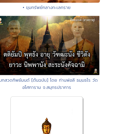
• ขุมทรัพย์กลางทะเลทราย
บทสวดทิพย์มนต์ [ต้นฉบับ] โดย ท่านพ่อลี ธมฺมธโร วัด
อโศการาม จ.สมุทรปราการ