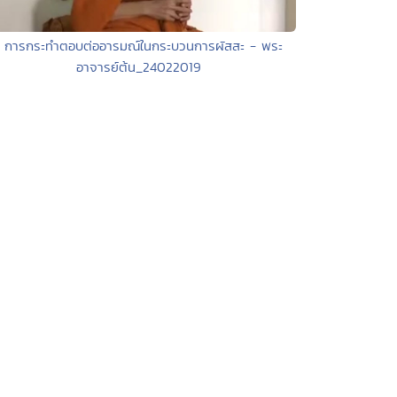
• การกระทำตอบต่ออารมณ์ในกระบวนการผัสสะ - พระ
อาจารย์ต้น_24022019