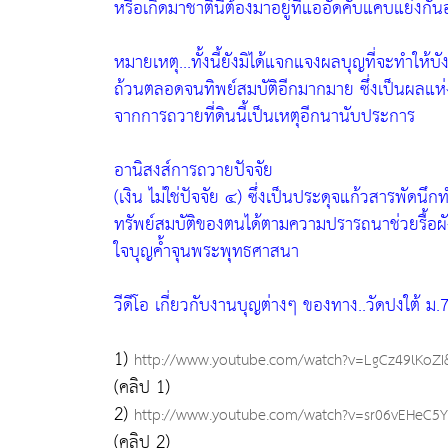
หรือเกิดมาชาตินี้ต้องมาอยู่ที่แออัดคับแคบแย่งกันอย
หมายเหตุ...
ทั้งนี้ยังมิได้แจกแจงผลบุญที่จะทำให้บ
ถ้วนตลอดจนทิพย์สมบัติอีกมากมาย ซึ่งเป็นผลแห่
จากการถวายที่ดินนี้เป็นเหตุอีกนานับประการ
อานิสงส์การถวายปัจจัย
(เงิน ไม่ใช่ปัจจัย ๔) ซึ่งเป็นประดุจแก้วสารพัดนึ
ทรัพย์สมบัติของตนได้ตามความปรารถนาช่วยรื้อผั
ใจบุญค้ำจุนพระพุทธศาสนา
วีดีโอ เกี่ยวกับงานบุญต่างๆ ของทาง..วัดปงใต้ ม
1)
http://www.youtube.com/watch?v=LgCz49lKoZI&
(คลิป 1)
2)
http://www.youtube.com/watch?v=sr06vEHeC5Y&
(คลิป 2)