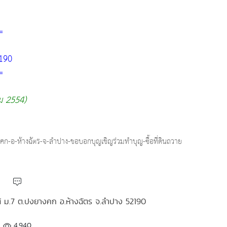
=
2190
=
ม 2554)
ก-อ-ห้างฉัตร-จ-ลำปาง-ขอบอกบุญเชิญร่วมทำบุญ-ซื้อที่ดินถวาย
ใต้ ม.7 ต.ปงยางคก อ.ห้างฉัตร จ.ลำปาง 52190
4,940