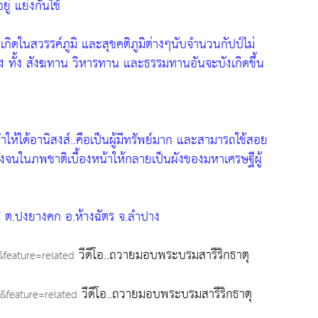
ู่ แย่งกันใช้
ังเกิดในสวรรค์ภูมิ และสุขคติภูมิต่างๆนับจำนวนกัปป์ไม่
ง ทั้ง สังฆทาน วิหารทาน และธรรมทานอันจะบังเกิดขึ้น
กทำให้ได้อานิสงส์..คือเป็นผู้มีทรัพย์มาก และสามารถใช้สอย
งจนในภพชาติเบื้องหน้าให้กลายเป็นผังของมหาเศรษฐีผู้
.7 ต.ปงยางคก อ.ห้างฉัตร จ.ลำปาง
วีดีโอ..ถวายมอบพระบรมสารีริกธาตุ
feature=related
วีดีโอ..ถวายมอบพระบรมสารีริกธาตุ
feature=related