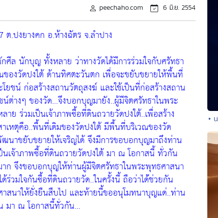
peechaho.com
6 มิ.ย. 2554
ม.7 ต.ปงยางคก อ.ห้างฉัตร จ.ลำปาง
ักศีล นักบุญ ทั้งหลาย ว่าทางวัดได้มีการร่วมใจกับศรัทธา
ที่ดินของวัดปงใต้ ด้านทิศตะวันตก เพื่อจะขยับขยายให้พื้นที่
ประโยชน์ ก่อสร้างสถานวัตถุสงฆ์ และใช้เป็นที่ก่อสร้างสถาน
น์ต่างๆ ของวัด...จึงบอกบุญมายัง..ผู้มีจิตศรัทธาในพระ
าย ร่วมเป็นเจ้าภาพซื้อที่ดินถวายวัดปงใต้..เพื่อสร้าง
• น
ตุคือ..พื้นที่เดิมของวัดปงใต้ มีพื้นที่บริเวณของวัด
ัฒนาขยับขยายให้เจริญได้ จึงมีการขอบอกบุญมาถึงท่าน
็นเจ้าภาพซื้อที่ดินถวายวัดปงใต้ มา ณ โอกาสนี้ ทั่วกัน
มาก จึงขอบอกบุญให้ท่านผู้มีจิตศรัทธาในพระพุทธศาสนา
ร่วมใจกันซื้อที่ดินถวายวัด..ในครั้งนี้ ถือว่าได้่ช่วยกัน
สนาให้ยั่งยืนสืบไป และท้ายนี้ขออนุโมทนาบุญแด่..ท่าน
 มา ณ โอกาสนี้ทั่วกัน...