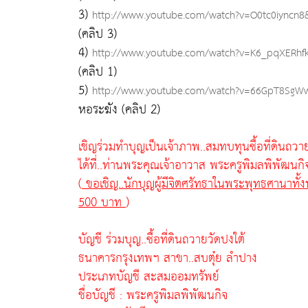
3)
http://www.youtube.com/watch?v=O0tc0iyncn8&
(คลิป 3)
4)
http://www.youtube.com/watch?v=K6_pqXERhfk
(คลิป 1)
5)
http://www.youtube.com/watch?v=66GpT8SgWw
หอระฆัง (คลิป 2)
เชิญร่วมทำบุญเป็นเจ้าภาพ..สมทบทุนซื้อที่ดินถวา
ได้ที่..ท่านพระคุณเจ้าอาวาส พระครูพิมลพิพัฒนกิ
(
ขอเชิญ..นักบุญผู้มีจิตศรัทธาในพระพุทธศานาทั
500 บาท
)
บัญชี ร่วมบุญ..ซื้อที่ดินถวายวัดปงใต้
ธนาคารกรุงเทพฯ สาขา..สบตุ๋ย ลำปาง
ประเภทบัญชี สะสมออมทรัพย์
ชื่อบัญชี : พระครูพิมลพิพัฒนกิจ