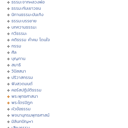
ธรรมะจากหลวงพ่อ
ธรรมะกับเยาวชน
นิทานธรรมะบันเทิง
ธรรมะบรรยาย
บทความธรรมะ
กวีธรรมะ
คติธรรม คำคม โดนใจ
กรรม
ศีล
บุญทาน
สมาธิ
วิปัสสนา
ปริวาสกรรม
ฟังสวดมนต์
คอร์สปฏิบัติธรรม
พระพุทธศาสนา
พระไตรปิฏก
หัวข้อธรรม
พจนานุกรมพุทธศาสน์
มิลินทปัญหา
เสียงธรรม