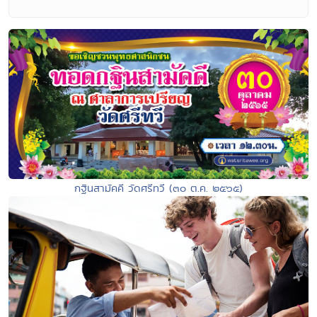
กฐินสามัคคี วัดศรีทวี (๓๐ ต.ค. ๒๕๖๕)