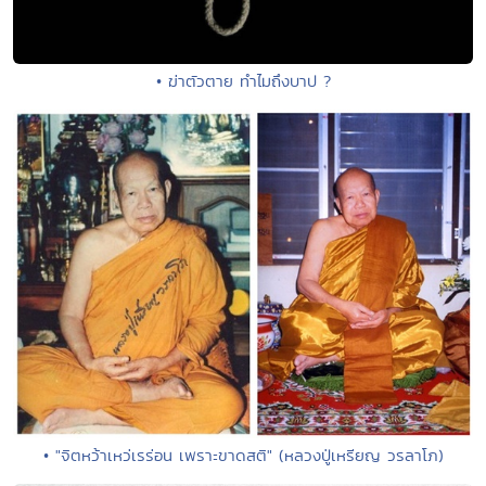
• ฆ่าตัวตาย ทำไมถึงบาป ?
• "จิตหว้าเหว่เรร่อน เพราะขาดสติ" (หลวงปู่เหรียญ วรลาโภ)