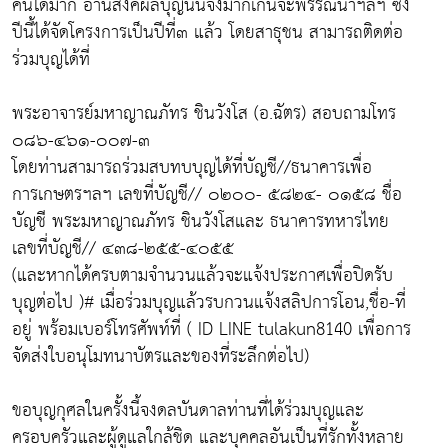
คนได้มาก อานิสงค์ผลบุญนั้นจึงมากเกินจะพรรณนาฯลฯ ซึ่ง
ปีนี้ได้จัดโครงการเป็นปีที่๓ แล้ว โดยสาธุชน สามารถติดต่อ
ร่วมบุญได้ที่
พระอาจารย์มหาญาณภัทร ชินวังโส (อ.ฉัตร) สอบถามโทร
๐๘๖-๔๖๑-๐๐๗-๓
โดยท่านสามารถร่วมสบทบบุญได้ที่บัญชี//ธนาคารเพื่อ
การเกษตรฯลฯ เลขที่บัญชี// ๐๒๐๐- ๕๘๒๔- ๐๑๕๘ ชื่อ
บัญชี พระมหาญาณภัทร ชินวังโสและ ธนาคารทหารไทย
เลขที่บัญชี// ๔๓๘-๒๕๕-๔๐๕๕
(และหากได้ครบตามจำนวนแล้วจะแจ้งประกาศเพื่อปิดรับ
บุญต่อไป )# เมื่อร่วมบุญแล้วรบกวนแจ้งสลิปการโอน,ชื่อ-ที่
อยู่ พร้อมเบอร์โทรศัพท์ที่ ( ID LINE tulakun8140 เพื่อการ
จัดส่งใบอนุโมทนาบัตรและของที่ระลึกต่อไป)
ขอบุญกุศลในครั้งนี้จงดลบันดาลท่านที่ได้ร่วมบุญและ
ครอบครัวและผู้ดูแลใกล้ชิด และบุคคลอันเป็นที่รักทั้งหลาย