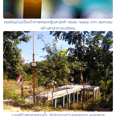
ขอเชิญร่วมเป็นเจ้าภาพทอดกฐินสามัคคี กองละ ๒๕๕๔ บาท สมทบทุน
สร้างศาลาการเปรียญ
รวมสร้างศาลากลางน้ำ วัดป่าเกาะสว่างแสงธรรม หนองคาย