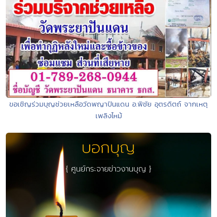
ขอเชิญร่วมบุญช่วยเหลือวัดพญาปันแดน อ.พิชัย อุตรดิตถ์ จากเหตุ
เพลิงไหม้