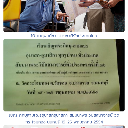
10 เหตุผลที่ชาวต่างชาติรักประเทศไทย
เชิญ ภิกษุสามเณรอุบาสกอุบาสิกา สัมมนาพระวิปัสสนาจารย์ วัด
กระโจมทอง นนทบุรี 19-25 พฤษภาคม 2554