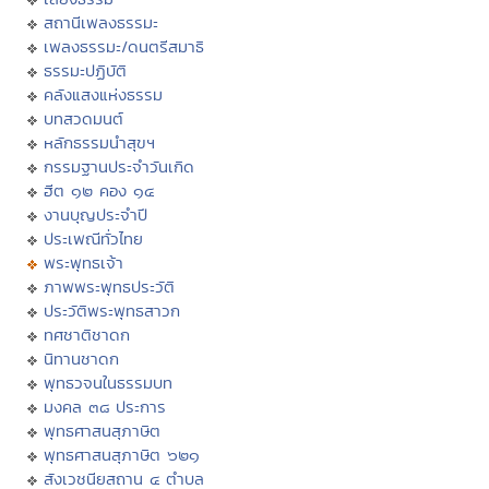
สถานีเพลงธรรมะ
เพลงธรรมะ/ดนตรีสมาธิ
ธรรมะปฏิบัติ
คลังแสงแห่งธรรม
บทสวดมนต์
หลักธรรมนำสุขฯ
กรรมฐานประจำวันเกิด
ฮีต ๑๒ คอง ๑๔
งานบุญประจำปี
ประเพณีทั่วไทย
พระพุทธเจ้า
ภาพพระพุทธประวัติ
ประวัติพระพุทธสาวก
ทศชาติชาดก
นิทานชาดก
พุทธวจนในธรรมบท
มงคล ๓๘ ประการ
พุทธศาสนสุภาษิต
พุทธศาสนสุภาษิต ๖๒๑
สังเวชนียสถาน ๔ ตำบล