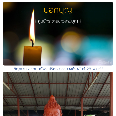
เชิญชวน สวดมนต์พระปริตร ถวายองค์ราชันย์ 28 พ.ย.53