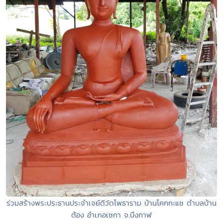
ร่วมสร้างพระประธานประจำเจย์ดีวัดโพธาราม บ้านโคกกะแซ ตำบลบ้าน
ต้อง อำเภอเซกา จ.บึงกาฬ