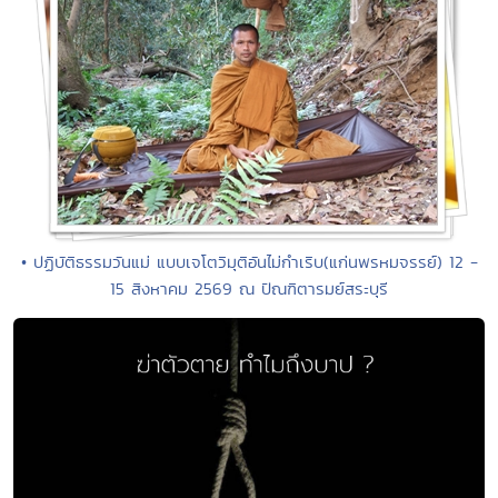
• ปฏิบัติธรรมวันแม่ แบบเจโตวิมุติอันไม่กำเริบ(แก่นพรหมจรรย์) 12 -
15 สิงหาคม 2569 ณ ปัณฑิตารมย์สระบุรี