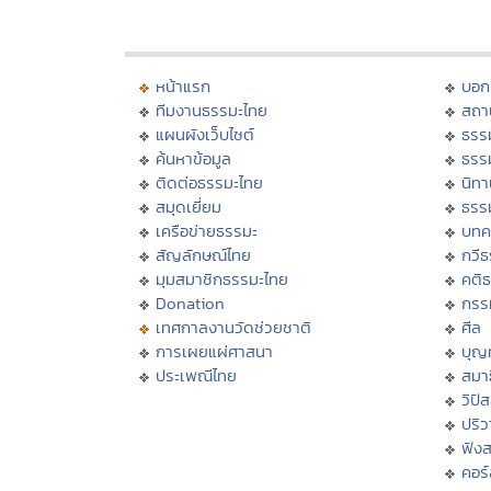
หน้าแรก
บอก
ทีมงานธรรมะไทย
สถา
แผนผังเว็บไซต์
ธรร
ค้นหาข้อมูล
ธรร
ติดต่อธรรมะไทย
นิทา
สมุดเยี่ยม
ธรร
เครือข่ายธรรมะ
บทค
สัญลักษณ์ไทย
กวี
มุมสมาชิกธรรมะไทย
คติ
Donation
กรร
เทศกาลงานวัดช่วยชาติ
ศีล
การเผยแผ่ศาสนา
บุญ
ประเพณีไทย
สมาธ
วิปั
ปริ
ฟัง
คอร์