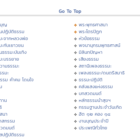
Go To Top
บุญ
พระพุทธศาสนา
นปฏิบัติธรรม
พระไตรปิฏก
มะจากหลวงพ่อ
หัวข้อธรรม
มะกับเยาวชน
พจนานุกรมพุทธศาสน์
นธรรมะบันเทิง
มิลินทปัญหา
มะบรรยาย
เสียงธรรม
วามธรรมะ
สถานีเพลงธรรมะ
ธรรมะ
เพลงธรรมะ/ดนตรีสมาธิ
ธรรม คำคม โดนใจ
ธรรมะปฏิบัติ
ม
คลังแสงแห่งธรรม
บทสวดมนต์
ทาน
หลักธรรมนำสุขฯ
ิ
กรรมฐานประจำวันเกิด
สสนา
ฮีต ๑๒ คอง ๑๔
วาสกรรม
งานบุญประจำปี
สวดมนต์
ประเพณีทั่วไทย
สปฏิบัติธรรม