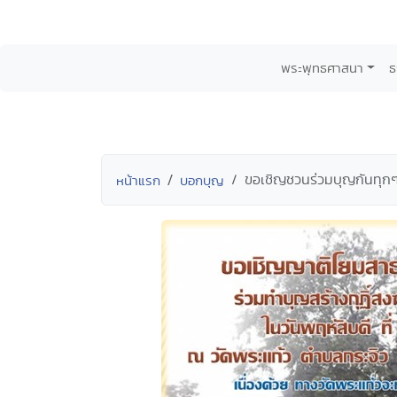
พระพุทธศาสนา
ธ
ขอเชิญชวนร่วมบุญกันทุกๆคน
หน้าแรก
บอกบุญ