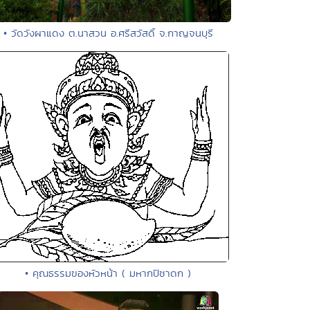
• วัดวังผาแดง ต.นาสวน อ.ศรีสวัสดิ์ จ.กาญจนบุรี
• คุณธรรมของหัวหน้า ( มหากปิชาดก )