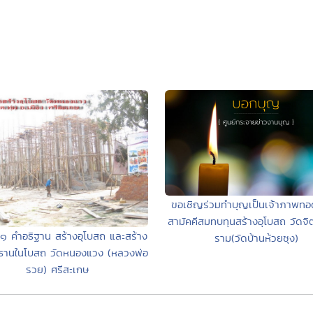
ขอเชิญร่วมทำบุญเป็นเจ้าภาพทอด
สามัคคีสมทบทุนสร้างอุโบสถ วัดจิต
๑ คำอธิฐาน สร้างอุโบสถ และสร้าง
ราม(วัดบ้านห้วยซุง)
ธานในโบสถ วัดหนองแวง (หลวงพ่อ
รวย) ศรีสะเกษ