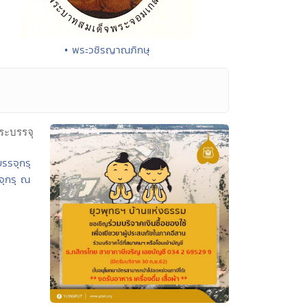
• พระวชิรญาณภิกษุ
รรจุกรุ
จุกรุ ณ