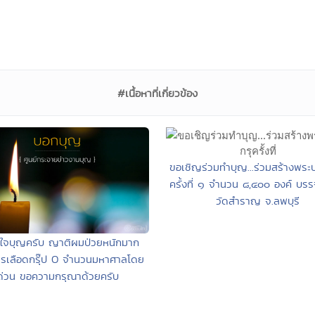
#เนื้อหาที่เกี่ยวข้อง
ขอเชิญร่วมทำบุญ...ร่วมสร้างพระบ
ครั้งที่ ๑ จำนวน ๘,๔๐๐ องค์ บรร
วัดสำราญ จ.ลพบุรี
ู้ใจบุญครับ ญาติผมป่วยหนักมาก
ารเลือดกรุ๊ป O จำนวนมหาศาลโดย
ด่วน ขอความกรุณาด้วยครับ