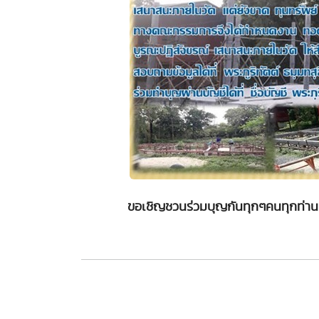
ขอเชิญชวนร่วมบุญกันทุกๆคนทุกท่านเล