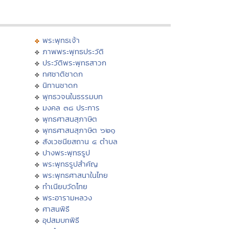
พระพุทธเจ้า
ภาพพระพุทธประวัติ
ประวัติพระพุทธสาวก
ทศชาติชาดก
นิทานชาดก
พุทธวจนในธรรมบท
มงคล ๓๘ ประการ
พุทธศาสนสุภาษิต
พุทธศาสนสุภาษิต ๖๒๑
สังเวชนียสถาน ๔ ตำบล
ปางพระพุทธรูป
พระพุทธรูปสำคัญ
พระพุทธศาสนาในไทย
ทำเนียบวัดไทย
พระอารามหลวง
ศาสนพิธี
อุปสมบทพิธี