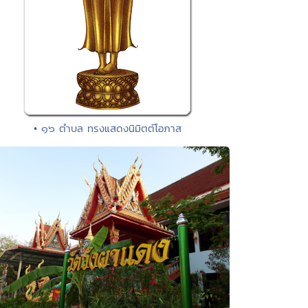
• ๑๖ ตำบล ทรงแสดงนิมิตต์โอภาส