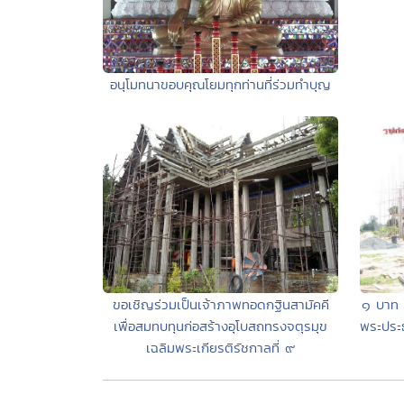
อนุโมทนาขอบคุณโยมทุกท่านที่ร่วมทำบุญ
ขอเชิญร่วมเป็นเจ้าภาพทอดกฐินสามัคคี
๑ บาท 
เพื่อสมทบทุนก่อสร้างอุโบสถทรงจตุรมุข
พระประ
เฉลิมพระเกียรติรัชกาลที่ ๙