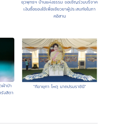
ยุวพุทธฯ บ้านแห่งธรรม ขอเชิญร่วมบริจาค
เงินซื้อของใช้เพื่่อเยียวยาผู้ประสบภัยในภา
คอิสาน
ผ้าป่า
"ทีฆายุกา โหตุ นาถปรมราชินี"
รังสิตา