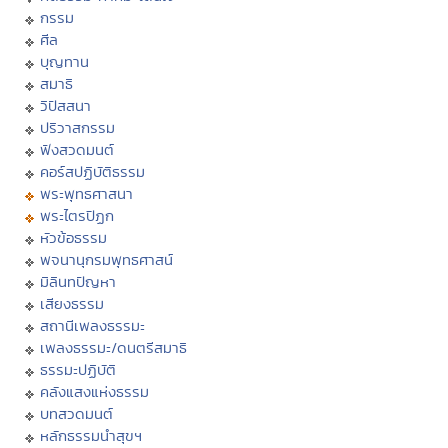
กรรม
ศีล
บุญทาน
สมาธิ
วิปัสสนา
ปริวาสกรรม
ฟังสวดมนต์
คอร์สปฏิบัติธรรม
พระพุทธศาสนา
พระไตรปิฏก
หัวข้อธรรม
พจนานุกรมพุทธศาสน์
มิลินทปัญหา
เสียงธรรม
สถานีเพลงธรรมะ
เพลงธรรมะ/ดนตรีสมาธิ
ธรรมะปฏิบัติ
คลังแสงแห่งธรรม
บทสวดมนต์
หลักธรรมนำสุขฯ