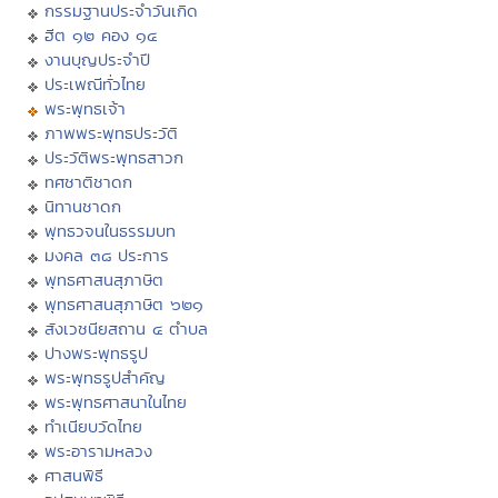
กรรมฐานประจำวันเกิด
ฮีต ๑๒ คอง ๑๔
งานบุญประจำปี
ประเพณีทั่วไทย
พระพุทธเจ้า
ภาพพระพุทธประวัติ
ประวัติพระพุทธสาวก
ทศชาติชาดก
นิทานชาดก
พุทธวจนในธรรมบท
มงคล ๓๘ ประการ
พุทธศาสนสุภาษิต
พุทธศาสนสุภาษิต ๖๒๑
สังเวชนียสถาน ๔ ตำบล
ปางพระพุทธรูป
พระพุทธรูปสำคัญ
พระพุทธศาสนาในไทย
ทำเนียบวัดไทย
พระอารามหลวง
ศาสนพิธี