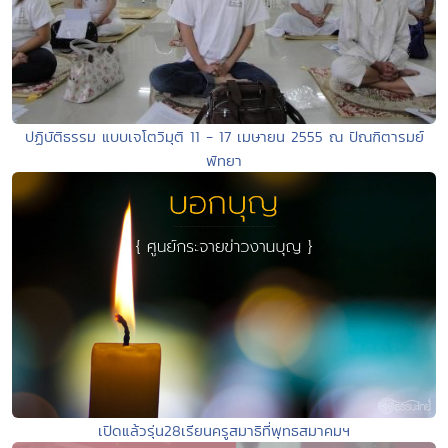
ปฏิบัติธรรม แบบเจโตวิมุติ 11 - 17 เมษายน 2555 ณ ปัณฑิตารมย์
พัทยา
เปิดแล้วรุ่น28เรียนครูสมาธิที่พุทธสมาคมฯ