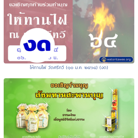
ให้ทานไฟ วัดศรีทวี (๑๐ ม.ค. ๒๕๖๔) (งด)