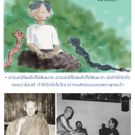
• อารมณ์ที่พอใจก็มีพิษมาก อารมณ์ที่ไม่พอใจก็มีพิษมาก มันทำให้จิตใจ
ของเราไม่เสรี ทำให้จิตใจไขว้เขวจากหลักธรรมของพระพุทธเจ้า