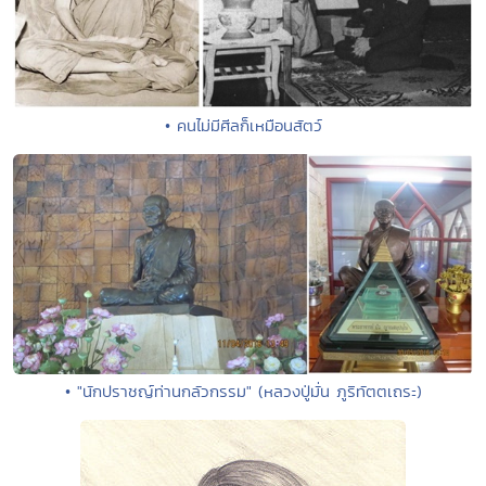
• คนไม่มีศีลก็เหมือนสัตว์
• "นักปราชญ์ท่านกลัวกรรม" (หลวงปู่มั่น ภูริทัตตเถระ)