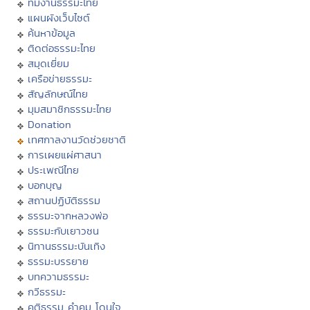
ทีมงานธรรมะไทย
แผนผังเว็บไซต์
ค้นหาข้อมูล
ติดต่อธรรมะไทย
สมุดเยี่ยม
เครือข่ายธรรมะ
สัญลักษณ์ไทย
มุมสมาชิกธรรมะไทย
Donation
เทศกาลงานวัดช่วยชาติ
การเผยแผ่ศาสนา
ประเพณีไทย
บอกบุญ
สถานปฏิบัติธรรม
ธรรมะจากหลวงพ่อ
ธรรมะกับเยาวชน
นิทานธรรมะบันเทิง
ธรรมะบรรยาย
บทความธรรมะ
กวีธรรมะ
คติธรรม คำคม โดนใจ