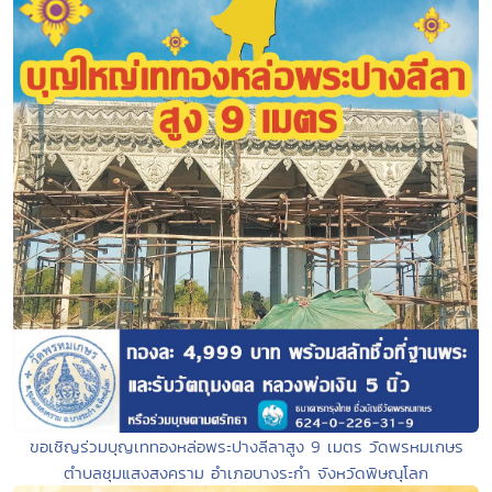
ขอเชิญร่วมบุญเททองหล่อพระปางลีลาสูง 9 เมตร วัดพรหมเกษร
ตำบลชุมแสงสงคราม อำเภอบางระกำ จังหวัดพิษณุโลก