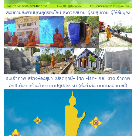
สังฆทานสะพานบุญยุคออนไลน์ สะดวกสบาย ผู้รับสุขกาย ผู้ให้อิ่มบุญ
รับเจ้าภาพ สร้างห้องสุขา (ปลดทุกข์- โศก -โรค- ภัย) ขาดเจ้าภาพ
อีก11 ห้อง สร้างข้างศาลาปฏิบัติธรรม (ซึ่งกำลังขาดเเคลนขณะนี้)