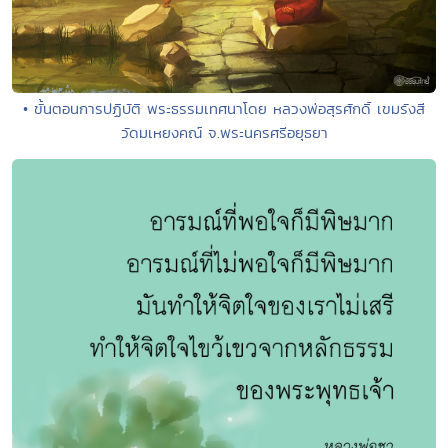
• ขั้นตอนการปฏิบัติ พระธรรมเทศนาโดย หลวงพ่อสุรศักดิ์ เขมรังสี
วัดมเหยงคณ์ จ.พระนครศรีอยุธยา