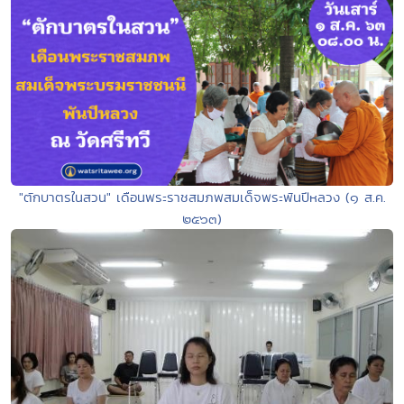
"ตักบาตรในสวน" เดือนพระราชสมภพสมเด็จพระพันปีหลวง (๑ ส.ค.
๒๕๖๓)