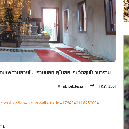
วงโคมเพดานภายใน-ภายนอก อุโบสถ ณ.วัดสุขโขวนาราม
abitekdesign
11 ส.ค. 2561
m/photos/?tab=album&album_id=1764943116953804
ดาน