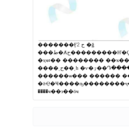
�������Ӻح 2 �ǧ
���ط�Ⱥح���������Ҥ�Ҫ-��ѭ���Ѫ �����Ѫ���Ѫ-���
�ҳҹء�� �������� ��ҡ��������� �Ǵ����ѡ����
����ͺح��ͺһ �ѵ�ٷ��Դ���������Ҫҵ��˹���� ���ѡ���
������ѡ��� ������ ��
�äҾ�Ҹ����ҧ��������ҷ�
����ҹ��з��ӧҹ