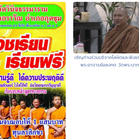
เชิญท่านร่วมบริจาคโลหิตและฟัง
พระอาจารย์อลงกต วัดพระบาทน