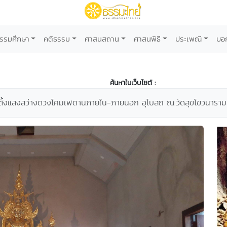
รรมศึกษา
คติธรรม
ศาสนสถาน
ศาสนพิธี
ประเพณี
บอ
ค้นหาในเว็บไซต์ :
ดตั้งแสงสว่างดวงโคมเพดานภายใน-ภายนอก อุโบสถ ณ.วัดสุขโขวนาราม