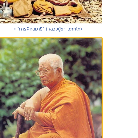
• "การฝึกสมาธิ" (หลวงปู่ชา สุภทฺโท)