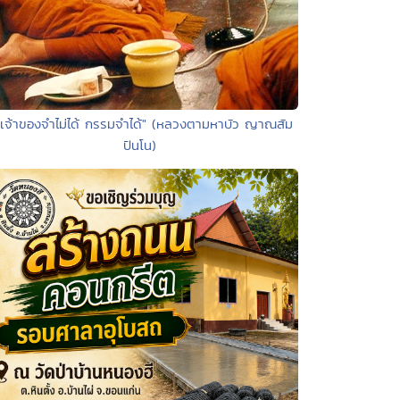
"เจ้าของจำไม่ได้ กรรมจำได้" (หลวงตามหาบัว ญาณสัม
ปันโน)