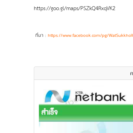
https://goo.gl/maps/PSZkQ4RxqVK2
ที่มา :
https://www.facebook.com/pg/WatSukkh
ค