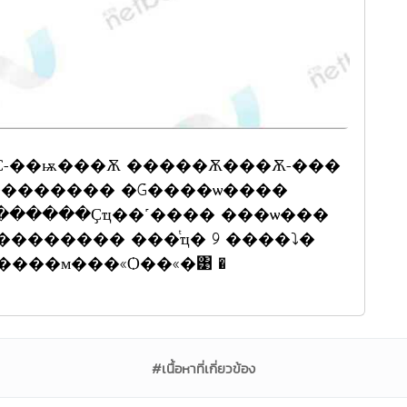
������� ���ͭҵ� 9 ����⤵�
���м���«Ѻ��«�͹ �
#เนื้อหาที่เกี่ยวข้อง