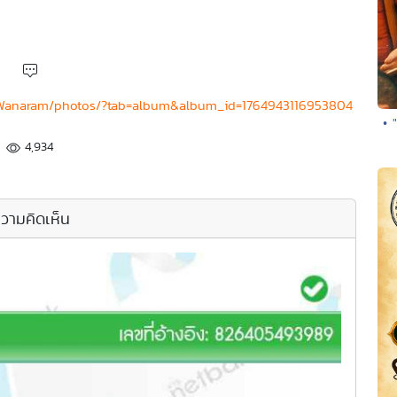
oWanaram/photos/?tab=album&album_id=1764943116953804
• 
4,934
วามคิดเห็น