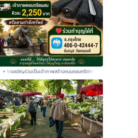
• ✨ขอเชิญร่วมเป็นเจ้าภาพสร้างถนนคอนกรีต✨