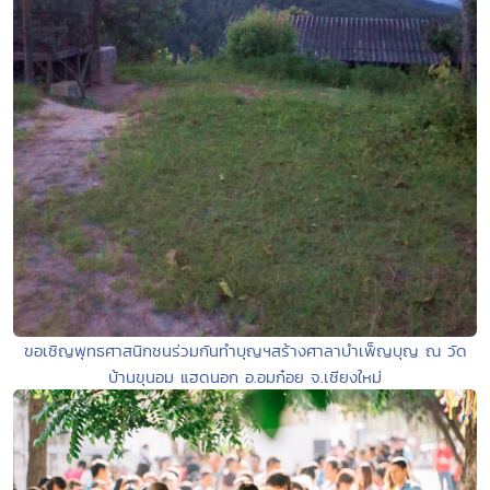
ขอเชิญพุทธศาสนิกชนร่วมกันทำบุญฯสร้างศาลาบำเพ็ญบุญ ณ วัด
บ้านขุนอม แฮดนอก อ.อมก๋อย จ.เชียงใหม่