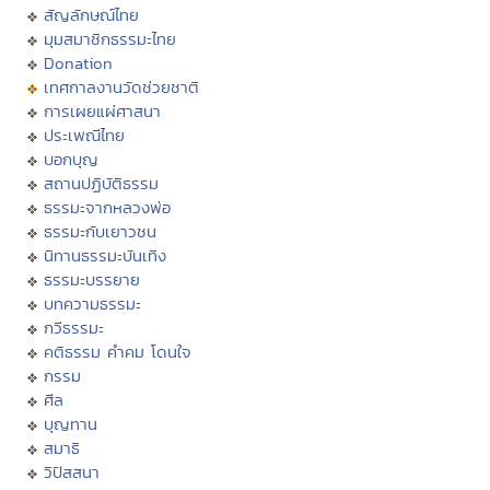
สัญลักษณ์ไทย
มุมสมาชิกธรรมะไทย
Donation
เทศกาลงานวัดช่วยชาติ
การเผยแผ่ศาสนา
ประเพณีไทย
บอกบุญ
สถานปฏิบัติธรรม
ธรรมะจากหลวงพ่อ
ธรรมะกับเยาวชน
นิทานธรรมะบันเทิง
ธรรมะบรรยาย
บทความธรรมะ
กวีธรรมะ
คติธรรม คำคม โดนใจ
กรรม
ศีล
บุญทาน
สมาธิ
วิปัสสนา