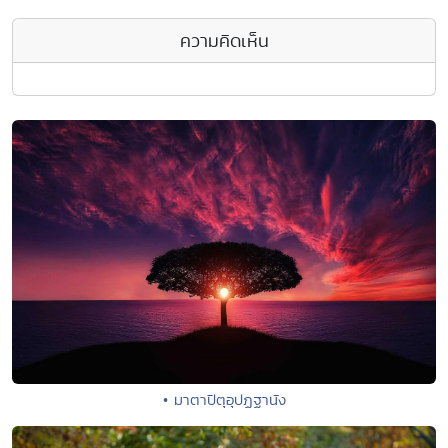
ความคิดเห็น
• มาตาปิตุอุปฏฐานัง