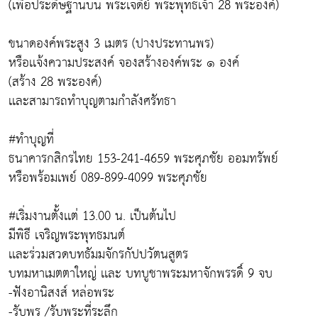
(เพื่อประดิษฐานบน พระเจดีย์ พระพุทธเจ้า 28 พระองค์)
ขนาดองค์พระสูง 3 เมตร (ปางประทานพร)
หรือเเจ้งความประสงค์ จองสร้างองค์พระ ๑ องค์
(สร้าง 28 พระองค์)
เเละสามารถทำบุญตามกำลังศรัทธา
#ทำบุญที่
ธนาคารกสิกรไทย 153-241-4659 พระศุภชัย ออมทรัพย์
หรือพร้อมเพย์ 089-899-4099 พระศุภชัย
#เริ่มงานตั้งเเต่ 13.00 น. เป็นต้นไป
มีพิธี เจริญพระพุทธมนต์
เเละร่วมสวดบทธัมมจักรกัปปวัตนสูตร
บทมหาเมตตาใหญ่ เเละ บทบูชาพระมหาจักพรรดิ์ 9 จบ
-ฟังอานิสงส์ หล่อพระ
-รับพร /รับพระที่ระลึก