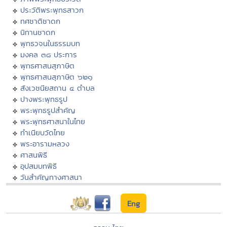
ประวัติพระพุทธสาวก
ทศชาติชาดก
นิทานชาดก
พุทธวจนในธรรมบท
มงคล ๓๘ ประการ
พุทธศาสนสุภาษิต
พุทธศาสนสุภาษิต ๖๒๑
สังเวชนียสถาน ๔ ตำบล
ปางพระพุทธรูป
พระพุทธรูปสำคัญ
พระพุทธศาสนาในไทย
ทำเนียบวัดไทย
พระอารามหลวง
ศาสนพิธี
อุปสมบทพิธี
วันสำคัญทางศาสนา
Eng