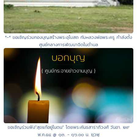
*-* ขอเชิญร่วมกองบุญสร้างพระอุโบสถ กับหลวงพ่อพระครู กำลังตั้ง
ศูนย์กลางการพัฒนาจิตในตำบล
ขอเชิญร่วมฟัง"สุขแท้อยู่ในตน" โดยพระคันธสาราภิวงศ์ วันอา. ๒๙
พ.ค.๕๔ @ ๑๓. - ๑๖.๐๐ น. ยุวพุ