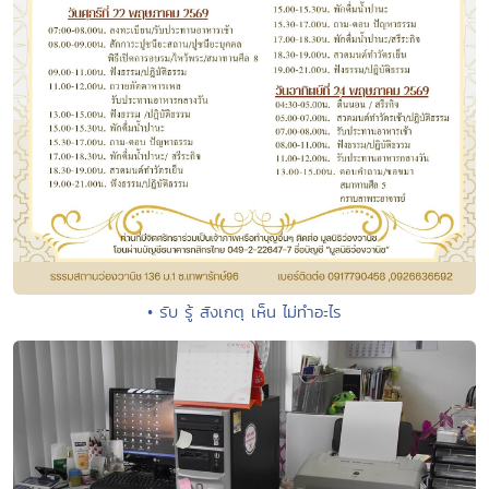
• รับ รู้ สังเกตุ เห็น ไม่ทำอะไร