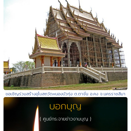
ขอเชิญร่วมสร้างอุโบสถวัดหนองบัวทุ่ง ต.ตาจั่น อ.คง จ.นครราชสีมา