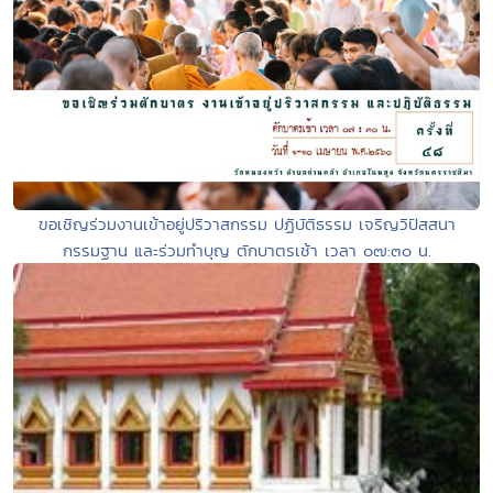
ขอเชิญร่วมงานเข้าอยู่ปริวาสกรรม ปฏิบัติธรรม เจริญวิปัสสนา
กรรมฐาน และร่วมทำบุญ ตักบาตรเช้า เวลา ๐๗:๓๐ น.