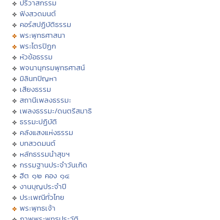
ปริวาสกรรม
ฟังสวดมนต์
คอร์สปฏิบัติธรรม
พระพุทธศาสนา
พระไตรปิฏก
หัวข้อธรรม
พจนานุกรมพุทธศาสน์
มิลินทปัญหา
เสียงธรรม
สถานีเพลงธรรมะ
เพลงธรรมะ/ดนตรีสมาธิ
ธรรมะปฏิบัติ
คลังแสงแห่งธรรม
บทสวดมนต์
หลักธรรมนำสุขฯ
กรรมฐานประจำวันเกิด
ฮีต ๑๒ คอง ๑๔
งานบุญประจำปี
ประเพณีทั่วไทย
พระพุทธเจ้า
ภาพพระพุทธประวัติ