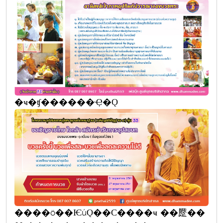
�ҹ�ʧ������Ҿ�Ǫ
����ö��ѤúǪ��С����ҹ ��蹷��