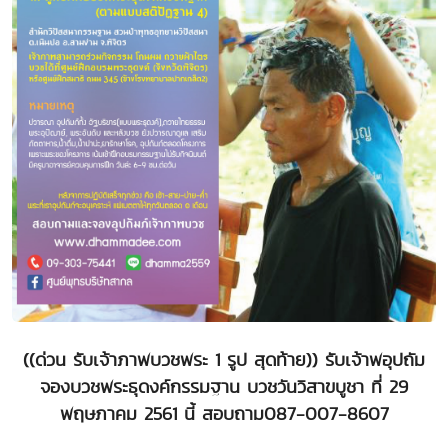
((ด่วน รับเจ้าภาพบวชพระ 1 รูป สุดท้าย)) รับเจ้าพอุปถัม
จองบวชพระธุดงค์กรรมฐาน บวชวันวิสาขบูชา ที่ 29
พฤษภาคม 2561 นี้ สอบถาม087-007-8607