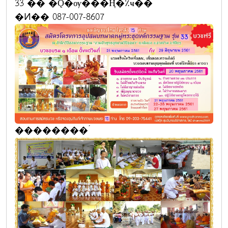
33 �� �Ǫ�ѹ���Ң�٪ҹ��
�Ͷ�� 087-007-8607
��������´