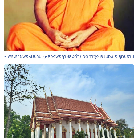
• พระราชพรหมยาน (หลวงพ่อฤาษีลิงดำ) วัดท่าซุง อ.เมือง จ.อุทัยธานี