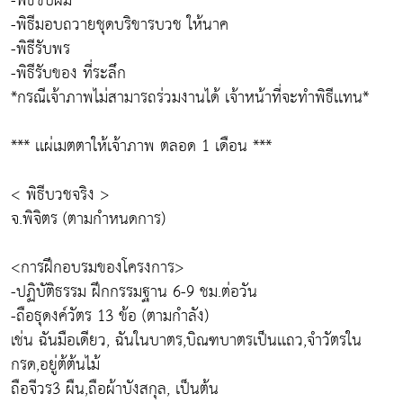
-พิธีขิปผม
-พิธีมอบถวายชุดบริขารบวช ให้นาค
-พิธีรับพร
-พิธีรับของ ที่ระลึก
*กรณีเจ้าภาพไม่สามารถร่วมงานได้ เจ้าหน้าที่จะทำพิธีเเทน*
*** เเผ่เมตตาให้เจ้าภาพ ตลอด 1 เดือน ***
< พิธีบวชจริง >
จ.พิจิตร (ตามกำหนดการ)
<การฝึกอบรมของโครงการ>
-ปฏิบัติธรรม ฝึกกรรมฐาน 6-9 ชม.ต่อวัน
-ถือธุดงค์วัตร 13 ข้อ (ตามกำลัง)
เช่น ฉันมือเดียว, ฉันในบาตร,บิณฑบาตรเป็นเเถว,จำวัตรใน
กรด,อยู่ต้ต้นไม้
ถือจีวร3 ผืน,ถือผ้าบังสกุล, เป็นต้น