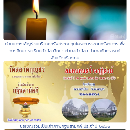
ด่วนมากๆเชิญร่วมบริจาคทรัพย์ระดมทุนโครงการระดมทรัพยากรเพื่อ
การศึกษาโรงเรียนยัวน้อยวิทยา ตำบลยัวน้อย อำเภอกันทรารมย์
จังหวัดศรีสะเกษ
ขอเชิญร่วมเป็นเจ้าภาพกฐินสามัคคี ประจำปี ๒๕๖๓