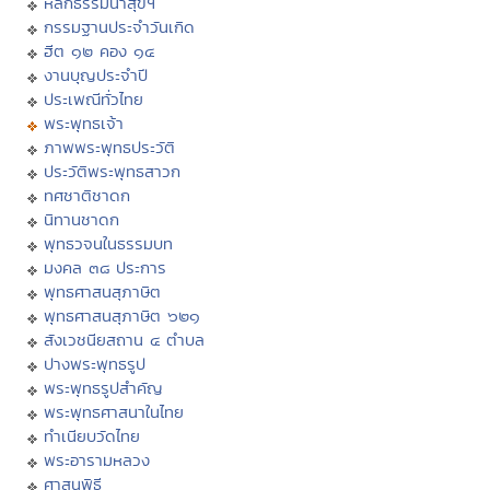
หลักธรรมนำสุขฯ
กรรมฐานประจำวันเกิด
ฮีต ๑๒ คอง ๑๔
งานบุญประจำปี
ประเพณีทั่วไทย
พระพุทธเจ้า
ภาพพระพุทธประวัติ
ประวัติพระพุทธสาวก
ทศชาติชาดก
นิทานชาดก
พุทธวจนในธรรมบท
มงคล ๓๘ ประการ
พุทธศาสนสุภาษิต
พุทธศาสนสุภาษิต ๖๒๑
สังเวชนียสถาน ๔ ตำบล
ปางพระพุทธรูป
พระพุทธรูปสำคัญ
พระพุทธศาสนาในไทย
ทำเนียบวัดไทย
พระอารามหลวง
ศาสนพิธี