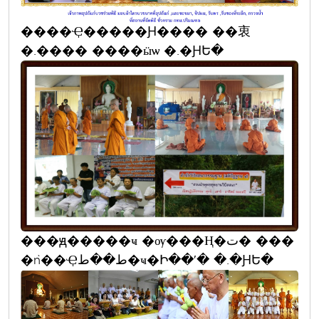
����Ҿ�����Ԩ���� ��衷
�.���� ����ӹѡ �.�ԨԵ�
���ԭ�����ҹ �ѹ���Ң�ت� ���
�ǹ��Ҿط��ط�ҹ�Ի��ʹ� �.�ԨԵ�