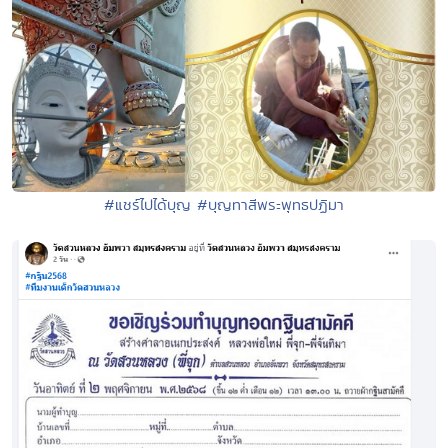
#แชร์ไปได้บุญ #บุญทาสีพระพุทธปฏิมา