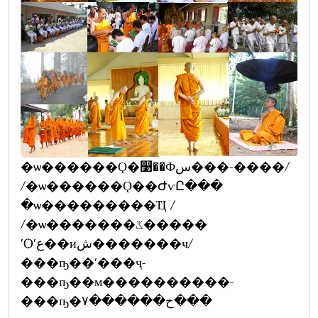
�ѡ������Ǫ�෹��Фس���-����/
/�ѡ������Ǫ��ԺѵԸ���
�ѡ���������Ҵ /
/�ѡ�������ػ�����
ʹѺʹع��иش�������ҹ/
���ҧ��ʹ���ҷ-
���ҧ��м����������-
���ҧ�ح������٧���