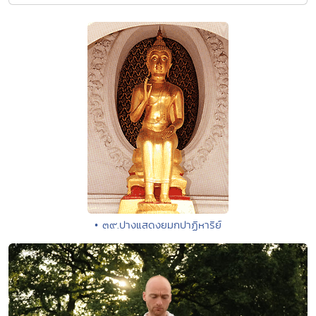
• ๓๙.ปางแสดงยมกปาฏิหาริย์