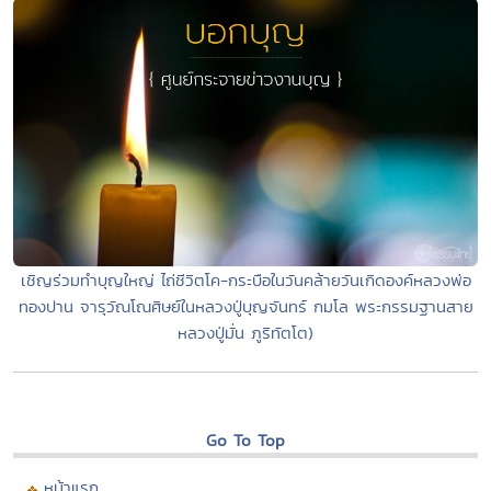
เชิญร่วมทำบุญใหญ่ ไถ่ชีวิตโค-กระบือในวันคล้ายวันเกิดองค์หลวงพ่อ
ทองปาน จารุวัณโณศิษย์ในหลวงปู่บุญจันทร์ กมโล พระกรรมฐานสาย
หลวงปู่มั่น ภูริทัตโต)
Go To Top
หน้าแรก