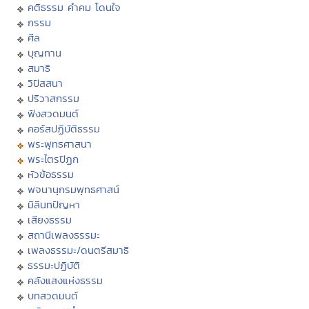
คติธรรม คำคม โดนใจ
กรรม
ศีล
บุญทาน
สมาธิ
วิปัสสนา
ปริวาสกรรม
ฟังสวดมนต์
คอร์สปฏิบัติธรรม
พระพุทธศาสนา
พระไตรปิฏก
หัวข้อธรรม
พจนานุกรมพุทธศาสน์
มิลินทปัญหา
เสียงธรรม
สถานีเพลงธรรมะ
เพลงธรรมะ/ดนตรีสมาธิ
ธรรมะปฏิบัติ
คลังแสงแห่งธรรม
บทสวดมนต์