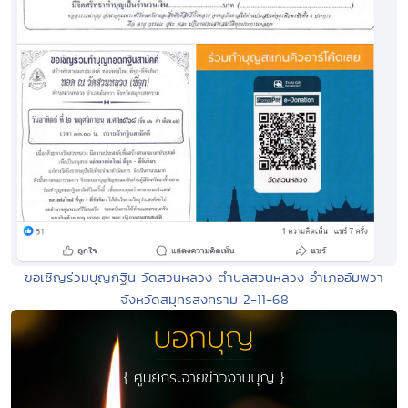
ขอเชิญร่วมบุญกฐิน วัดสวนหลวง ตำบลสวนหลวง อำเภออัมพวา
จังหวัดสมุทรสงคราม 2-11-68