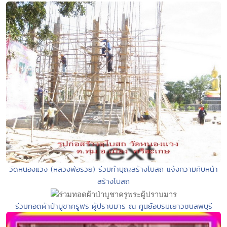
วัดหนองแวง (หลวงพ่อรวย) ร่วมทำบุญสร้างโบสถ แจ้งความคืบหน้า
สร้างโบสถ
ร่วมทอดผ้าป่าบูชาครูพระผู้ปราบมาร ณ ศูนย์อบรมเยาวชนลพบุรี