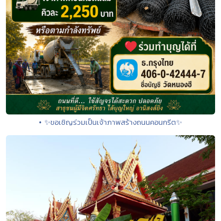
• ✨ขอเชิญร่วมเป็นเจ้าภาพสร้างถนนคอนกรีต✨