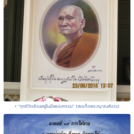
• "ทุกชีวิตล้วนอยู่ในมือแห่งกรรม" (สมเด็จพระญาณสังวร)