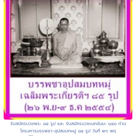
รับสมัครบวชพระ ๘๕ รูป และ รับสมัครบวชเนกขัมมะ ๑๕๐ ท่าน
โครงการบรรพชา-อุปสมบทหมู่ ๘๕ รูป วันที่ ๒๖ พฤ