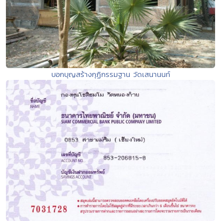
บอกบุญสร้างกุฏิกรรมฐาน วัดเสนานนท์