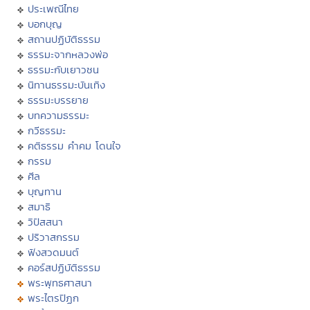
ประเพณีไทย
บอกบุญ
สถานปฏิบัติธรรม
ธรรมะจากหลวงพ่อ
ธรรมะกับเยาวชน
นิทานธรรมะบันเทิง
ธรรมะบรรยาย
บทความธรรมะ
กวีธรรมะ
คติธรรม คำคม โดนใจ
กรรม
ศีล
บุญทาน
สมาธิ
วิปัสสนา
ปริวาสกรรม
ฟังสวดมนต์
คอร์สปฏิบัติธรรม
พระพุทธศาสนา
พระไตรปิฏก