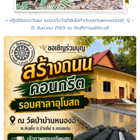
• ปฏิบัติธรรมวันแม่ แบบเจโตวิมุติอันไม่กำเริบ(แก่นพรหมจรรย์) 12 -
15 สิงหาคม 2569 ณ ปัณฑิตารมย์สระบุรี