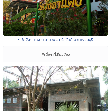
• วัดวังผาแดง ต.นาสวน อ.ศรีสวัสดิ์ จ.กาญจนบุรี
#เนื้อหาที่เกี่ยวข้อง