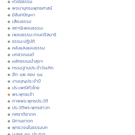
หัวข้อธรรม
พจนานุกรมพุทธศาสน์
มิลินทปัญหา
เสียงธรรม
สถานีเพลงธรรมะ
เพลงธรรมะ/ดนตรีสมาธิ
ธรรมะปฏิบัติ
คลังแสงแห่งธรรม
บทสวดมนต์
หลักธรรมนำสุขฯ
กรรมฐานประจำวันเกิด
ฮีต ๑๒ คอง ๑๔
งานบุญประจำปี
ประเพณีทั่วไทย
พระพุทธเจ้า
ภาพพระพุทธประวัติ
ประวัติพระพุทธสาวก
ทศชาติชาดก
นิทานชาดก
พุทธวจนในธรรมบท
มงคล ๓๘ ประการ