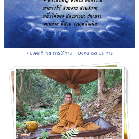
• มงคลที่ ๑๕ การให้ทาน - มงคล ๓๘ ประการ