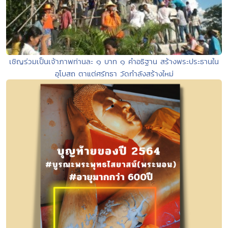
เชิญร่วมเป็นเจ้าภาพท่านละ ๑ บาท ๑ คำอธิฐาน สร้างพระประธานใน
อุโบสถ ตาแต่ศรัทธา วัดกำลังสร้างใหม่