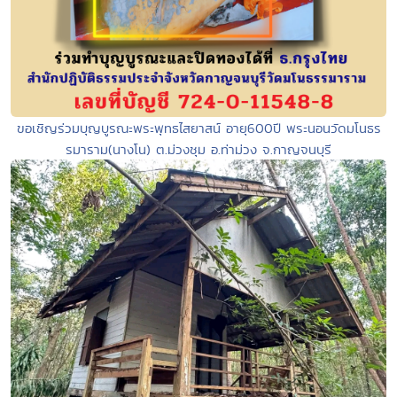
ขอเชิญร่วมบุญบูรณะพระพุทธไสยาสน์ อายุ600ปี พระนอนวัดมโนธร
รมาราม(นางโน) ต.ม่วงชุม อ.ท่าม่วง จ.กาญจนบุรี