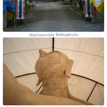
เชิญร่วมมหากุศล ซื้อที่ดินสร้างวัด