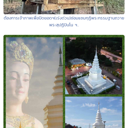
ต้องการเจ้าภาพเพื่อปิดยอดฯ(เร่งด่วน)ซ่อมแซมกุฏิพระกรรมฐานถวาย
พระสุปฏิปันโน ฯ..