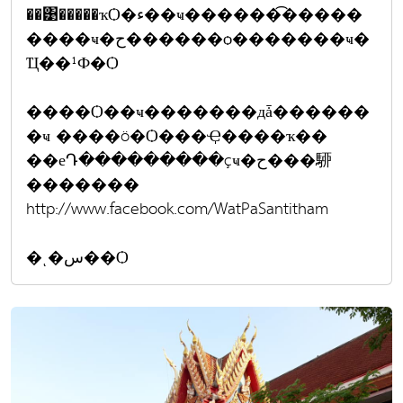
��͹�����ҡѺ�ء��ҹ������͡�����
����ҹ�ح������ѻ�������ҹ�
Ҵ��¹Ф�Ѻ
����Ѻ��ҹ�������дǡ������
�ҹ ����ö�Ѻ���Ҿ����ҡ��
��еԴ���������çҹ�ح���駵
�������
http://www.facebook.com/WatPaSantitham
�ͺ�س��Ѻ