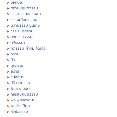
บอกบุญ
สถานปฏิบัติธรรม
ธรรมะจากหลวงพ่อ
ธรรมะกับเยาวชน
นิทานธรรมะบันเทิง
ธรรมะบรรยาย
บทความธรรมะ
กวีธรรมะ
คติธรรม คำคม โดนใจ
กรรม
ศีล
บุญทาน
สมาธิ
วิปัสสนา
ปริวาสกรรม
ฟังสวดมนต์
คอร์สปฏิบัติธรรม
พระพุทธศาสนา
พระไตรปิฏก
หัวข้อธรรม