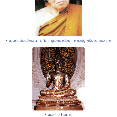
• เมตตาต้องมีกรุณา มุทิตา อุเบกขาด้วย : หลวงปู่เหรียญ วรลาโภ
• ๑๘.ปางห้ามมาร