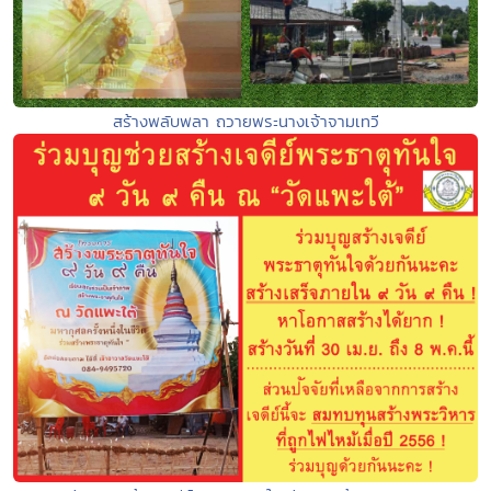
สร้างพลับพลา ถวายพระนางเจ้าจามเทวี