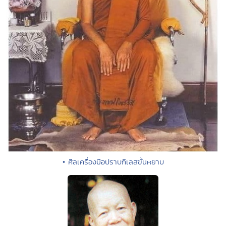
• ศีลเครื่องมือปราบกิเลสขั้นหยาบ