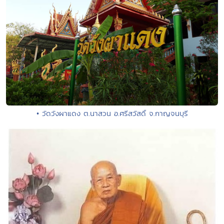
• วัดวังผาแดง ต.นาสวน อ.ศรีสวัสดิ์ จ.กาญจนบุรี