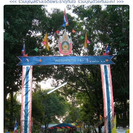
<<< ร่วมบุญสร้างเจดีย์พระธาตุทันใจ ร่วมบุญด้วยกันนะคะ! >>>