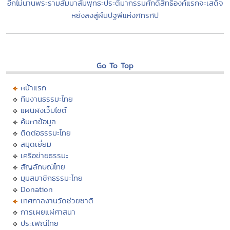
อีกไม่นานพระรามสัมมาสัมพุทธะประติมากรรมศักดิ์สิทธิ์องค์แรกจะเสด็จ
หยั่งลงสู่ผืนปฐพีแห่งภัทรกัป
Go To Top
หน้าแรก
ทีมงานธรรมะไทย
แผนผังเว็บไซต์
ค้นหาข้อมูล
ติดต่อธรรมะไทย
สมุดเยี่ยม
เครือข่ายธรรมะ
สัญลักษณ์ไทย
มุมสมาชิกธรรมะไทย
Donation
เทศกาลงานวัดช่วยชาติ
การเผยแผ่ศาสนา
ประเพณีไทย