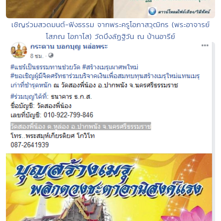
เชิญร่วมสวดมนต์-ฟังธรรม จากพระครูโอภาสวุฒิกร (พระอาจารย์
โสภณ โอภาโส) วัดบึงลัฏฐิวัน ณ บ้านอารีย์