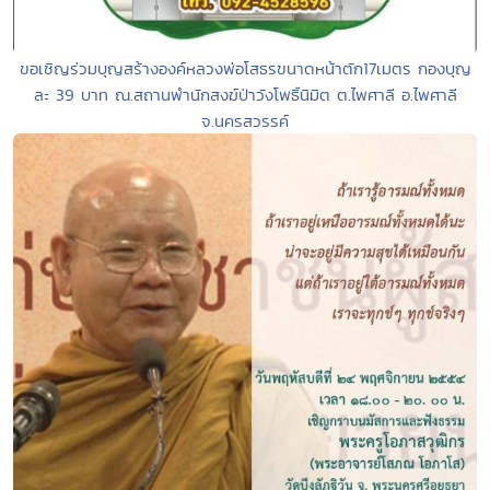
ขอเชิญร่วมบุญสร้างองค์หลวงพ่อโสธรขนาดหน้าตัก17เมตร กองบุญ
ละ 39 บาท ณ.สถานพำนักสงฆ์ป่าวังโพธิ์นิมิต ต.ไพศาลี อ.ไพศาลี
จ.นครสวรรค์