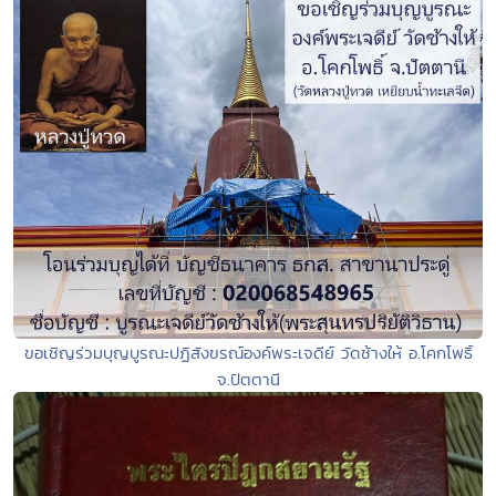
ขอเชิญร่วมบุญบูรณะปฏิสังขรณ์องค์พระเจดีย์ วัดช้างให้ อ.โคกโพธิ์
จ.ปัตตานี