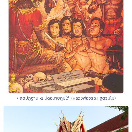
• สติปัฏฐาน ๔ ปิดอบายภูมิได้ ​(หลวงพ่อจรัญ ฐิตธมฺโม)