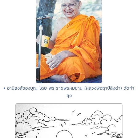
• อานิสงส์ของบุญ โดย พระราชพรหมยาน (หลวงพ่อฤาษีลิงดำ) วัดท่า
ซุง