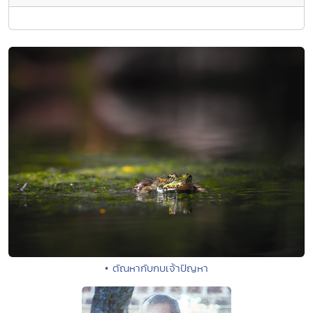
• ตัณหากับกบเจ้าปัญหา