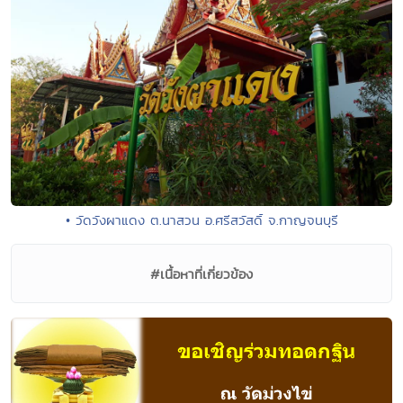
• วัดวังผาแดง ต.นาสวน อ.ศรีสวัสดิ์ จ.กาญจนบุรี
#เนื้อหาที่เกี่ยวข้อง