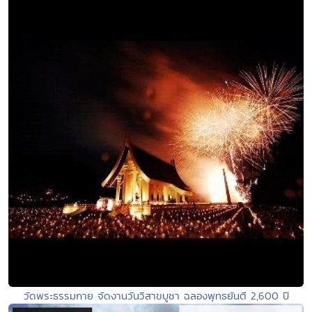
วัดพระธรรมกาย จัดงานวันวิสาขบูชา ฉลองพุทธยันตี 2,600 ปี