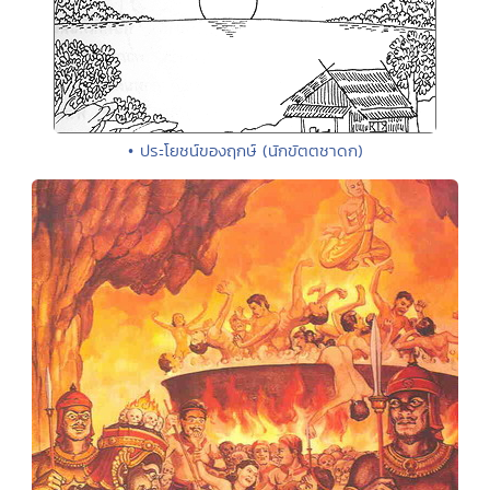
• ประโยชน์ของฤกษ์ (นักขัตตชาดก)