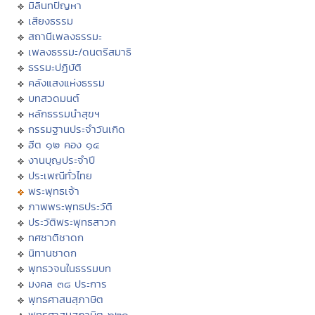
มิลินทปัญหา
เสียงธรรม
สถานีเพลงธรรมะ
เพลงธรรมะ/ดนตรีสมาธิ
ธรรมะปฏิบัติ
คลังแสงแห่งธรรม
บทสวดมนต์
หลักธรรมนำสุขฯ
กรรมฐานประจำวันเกิด
ฮีต ๑๒ คอง ๑๔
งานบุญประจำปี
ประเพณีทั่วไทย
พระพุทธเจ้า
ภาพพระพุทธประวัติ
ประวัติพระพุทธสาวก
ทศชาติชาดก
นิทานชาดก
พุทธวจนในธรรมบท
มงคล ๓๘ ประการ
พุทธศาสนสุภาษิต
พุทธศาสนสุภาษิต ๖๒๑