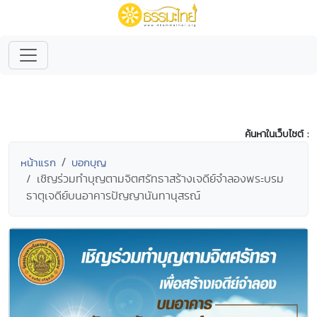
ค้นหาในเว็บไซต์ :
หน้าแรก
บอกบุญ
เชิญร่วมทำบุญตามจิตศรัทธาสร้างเจดีย์จำลองพระบรม
ธาตุเจดีย์บนอาคารปัญญานันทานุสรณ์