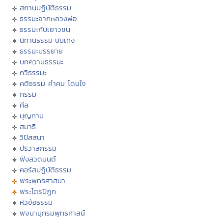
สถานปฏิบัติธรรม
ธรรมะจากหลวงพ่อ
ธรรมะกับเยาวชน
นิทานธรรมะบันเทิง
ธรรมะบรรยาย
บทความธรรมะ
กวีธรรมะ
คติธรรม คำคม โดนใจ
กรรม
ศีล
บุญทาน
สมาธิ
วิปัสสนา
ปริวาสกรรม
ฟังสวดมนต์
คอร์สปฏิบัติธรรม
พระพุทธศาสนา
พระไตรปิฏก
หัวข้อธรรม
พจนานุกรมพุทธศาสน์