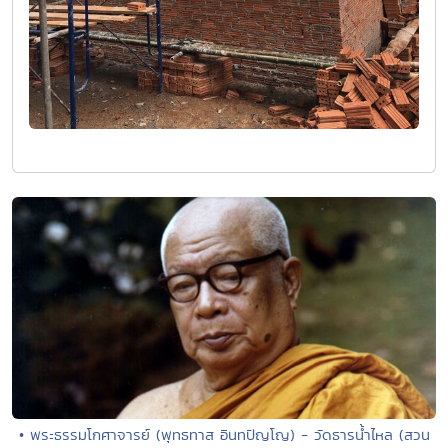
• พระธรรมโกศาจารย์ (พุทธทาส อินทปัญโญ) - วัดธารน้ำไหล (สวน