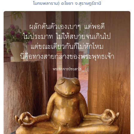
โมกขพลาราม) อ.ไชยา จ.สุราษฎร์ธานี