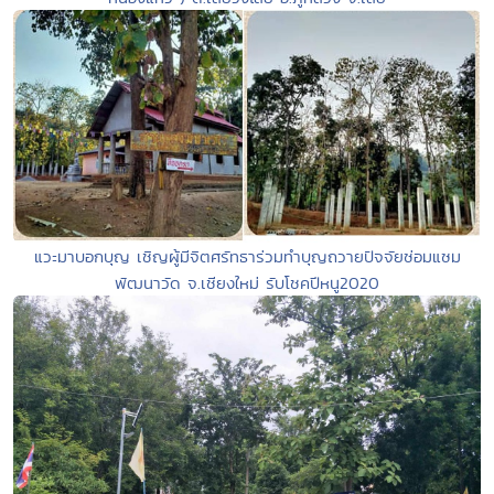
แวะมาบอกบุญ เชิญผู้มีจิตศรัทธาร่วมทำบุญถวายปัจจัยซ่อมแซม
พัฒนาวัด จ.เชียงใหม่ รับโชคปีหนู2020