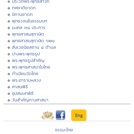
ประวัติพระพุทธสาวก
ทศชาติชาดก
นิทานชาดก
พุทธวจนในธรรมบท
มงคล ๓๘ ประการ
พุทธศาสนสุภาษิต
พุทธศาสนสุภาษิต ๖๒๑
สังเวชนียสถาน ๔ ตำบล
ปางพระพุทธรูป
พระพุทธรูปสำคัญ
พระพุทธศาสนาในไทย
ทำเนียบวัดไทย
พระอารามหลวง
ศาสนพิธี
อุปสมบทพิธี
วันสำคัญทางศาสนา
Eng
ธรรมะไทย