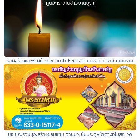
ร่สมสร้างและซ่อมห้องสุขาวัดป่าประเสริฐอุดมธรรมมาราม เชียงราย
ขอเชิญร่วมบุญสร้างซ่อมแซม ฐานบัว ซุ้มประตูหน้าต่างอุโบสถ วัด