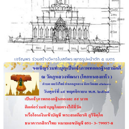
เจริญพร ร่วมสร้างวิหารโบสถ์พระพุทธรูปหน้าตัก ๕ เมตร