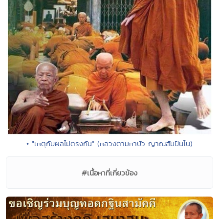
• "เหตุกับผลไม่ตรงกัน" (หลวงตามหาบัว ญาณสัมปันโน)
#เนื้อหาที่เกี่ยวข้อง