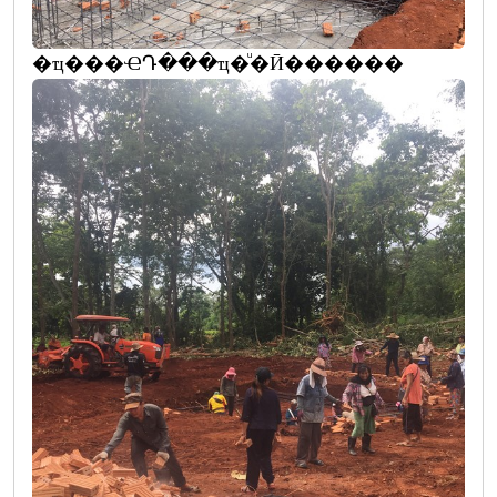
�ҵ���ҼԴ���ҵ�ͧ�Ӣ������