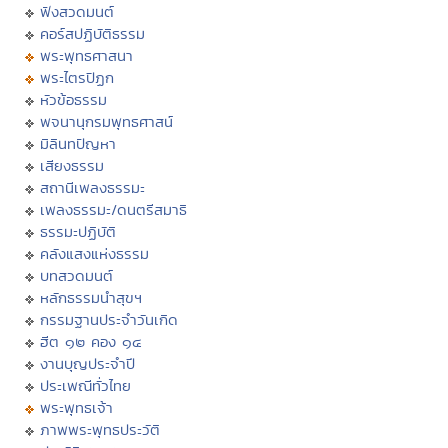
ฟังสวดมนต์
คอร์สปฏิบัติธรรม
พระพุทธศาสนา
พระไตรปิฏก
หัวข้อธรรม
พจนานุกรมพุทธศาสน์
มิลินทปัญหา
เสียงธรรม
สถานีเพลงธรรมะ
เพลงธรรมะ/ดนตรีสมาธิ
ธรรมะปฏิบัติ
คลังแสงแห่งธรรม
บทสวดมนต์
หลักธรรมนำสุขฯ
กรรมฐานประจำวันเกิด
ฮีต ๑๒ คอง ๑๔
งานบุญประจำปี
ประเพณีทั่วไทย
พระพุทธเจ้า
ภาพพระพุทธประวัติ