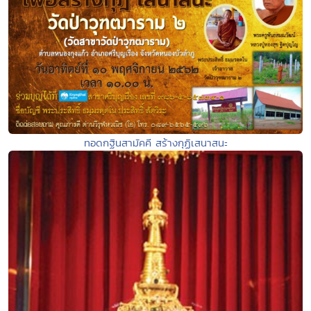
ทอดกฐินสามัคคี สร้างกุฏิเสนาสนะ