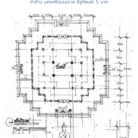
ท่าช้าง นครศรีธรรมราช อิฐก้อนล่ะ 5 บาท