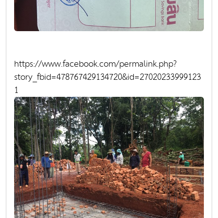
https://www.facebook.com/permalink.php?
story_fbid=478767429134720&id=27020233999123
1