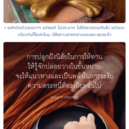
• ผลักดันตัวเองเบาๆ แต่พอดี ไม่ประมาท ไม่ให้สบายจนเกินไป แต่ขณะ
เดียวกันก็ไม่หักโหม นี่คือทางสายกลางของพระพุทธเจ้า