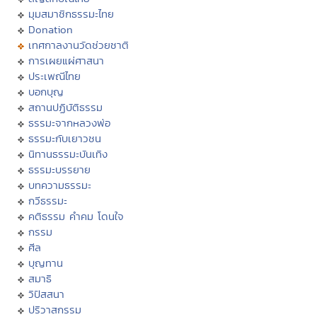
มุมสมาชิกธรรมะไทย
Donation
เทศกาลงานวัดช่วยชาติ
การเผยแผ่ศาสนา
ประเพณีไทย
บอกบุญ
สถานปฏิบัติธรรม
ธรรมะจากหลวงพ่อ
ธรรมะกับเยาวชน
นิทานธรรมะบันเทิง
ธรรมะบรรยาย
บทความธรรมะ
กวีธรรมะ
คติธรรม คำคม โดนใจ
กรรม
ศีล
บุญทาน
สมาธิ
วิปัสสนา
ปริวาสกรรม