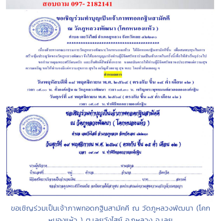
ขอเชิญร่วมเป็นเจ้าภาพทอดกฐินสามัคคี ณ วัดภูหลวงพัฒนา (โคก
หนองแห้ว ) ต.เลยวังไสย์ อ.ภูหลวง จ.เลย