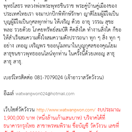
พุทธโสธร หลวงพ่อพระพุทธชินราช พระคู่บ้านคู่เมืองของ
ประเทศไทยเรา จงมาปกปักพิทักษ์รักษา ญาติโยมผู้มีใจเป็น
บุญผู้มีใจเป็นกุศลทุกท่าน ให้เจริญ ด้วย อายุ วรรณ สุขะ
พละ รวยด้วย โภคยทรัพย์สมบัติ คิดสิ่งใด ทำงานสิ่งใด ก็ขอ
ให้สำเร็จสมความตั้งใจสมความดังปรารถนา ทุก ๆ สิ่ง ทุก ๆ
อย่าง เทอญ เจริญพร ขออนุโมทนาในบุญกุศลของคุณโยม
สาธุชนชาวพุทธออนไลน์ทุกท่าน ในครั้งนี้ด้วยเทอญ สาธุ
สาธุ สาธุ.
เบอร์โทรติดต่อ 081-7079024 (เจ้าอาวาสวัดวังวน)
อีเมล์
watwangwon024@hotmail.com
เว็บไซต์วัดวังวน
งบประมาณ
http://www.watwangwon.com/
1,900,000 บาท (หนึ่งล้านเก้าแสนบาท) บริจาคได้ที่
ธนาคารกรุงไทย สาขาพรหมพิราม ชื่อบัญชี วัดวังวน เลขที่