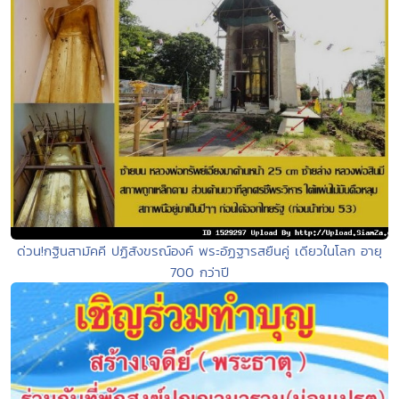
ด่วน!กฐินสามัคคี ปฏิสังขรณ์องค์ พระอัฏฐารสยืนคู่ เดียวในโลก อายุ
700 กว่าปี