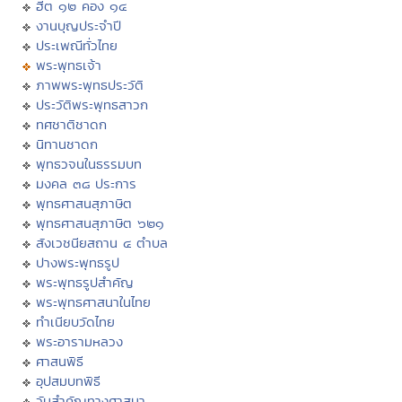
ฮีต ๑๒ คอง ๑๔
งานบุญประจำปี
ประเพณีทั่วไทย
พระพุทธเจ้า
ภาพพระพุทธประวัติ
ประวัติพระพุทธสาวก
ทศชาติชาดก
นิทานชาดก
พุทธวจนในธรรมบท
มงคล ๓๘ ประการ
พุทธศาสนสุภาษิต
พุทธศาสนสุภาษิต ๖๒๑
สังเวชนียสถาน ๔ ตำบล
ปางพระพุทธรูป
พระพุทธรูปสำคัญ
พระพุทธศาสนาในไทย
ทำเนียบวัดไทย
พระอารามหลวง
ศาสนพิธี
อุปสมบทพิธี
วันสำคัญทางศาสนา