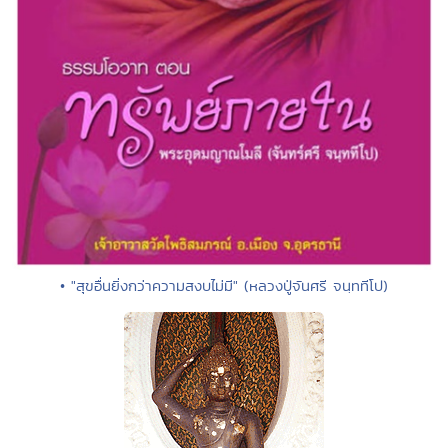
• "สุขอื่นยิ่งกว่าความสงบไม่มี" (หลวงปู่จันศรี จนฺททีโป)