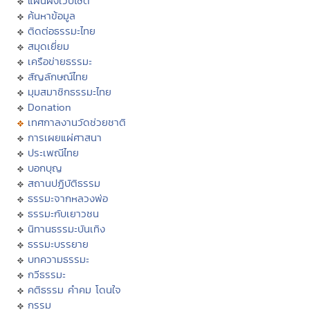
แผนผังเว็บไซต์
ค้นหาข้อมูล
ติดต่อธรรมะไทย
สมุดเยี่ยม
เครือข่ายธรรมะ
สัญลักษณ์ไทย
มุมสมาชิกธรรมะไทย
Donation
เทศกาลงานวัดช่วยชาติ
การเผยแผ่ศาสนา
ประเพณีไทย
บอกบุญ
สถานปฏิบัติธรรม
ธรรมะจากหลวงพ่อ
ธรรมะกับเยาวชน
นิทานธรรมะบันเทิง
ธรรมะบรรยาย
บทความธรรมะ
กวีธรรมะ
คติธรรม คำคม โดนใจ
กรรม