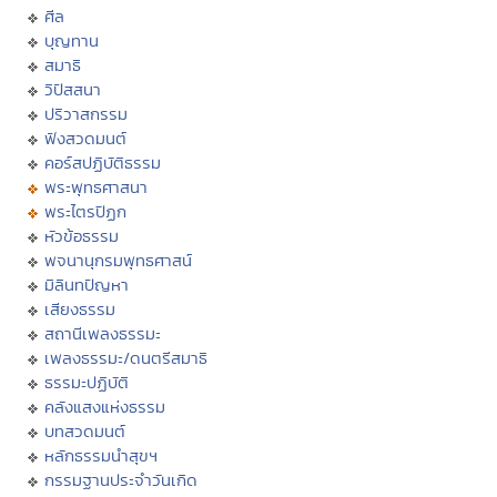
ศีล
บุญทาน
สมาธิ
วิปัสสนา
ปริวาสกรรม
ฟังสวดมนต์
คอร์สปฏิบัติธรรม
พระพุทธศาสนา
พระไตรปิฏก
หัวข้อธรรม
พจนานุกรมพุทธศาสน์
มิลินทปัญหา
เสียงธรรม
สถานีเพลงธรรมะ
เพลงธรรมะ/ดนตรีสมาธิ
ธรรมะปฏิบัติ
คลังแสงแห่งธรรม
บทสวดมนต์
หลักธรรมนำสุขฯ
กรรมฐานประจำวันเกิด