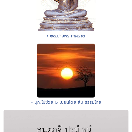
• ๒๓.ปางพระเกศธาตุ
• บุญไม่ช่วย ๒ เขียนโดย สืบ ธรรมไทย