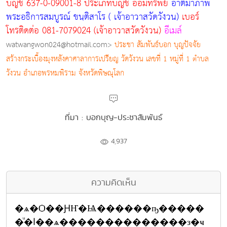
บัญชี 637-0-09001-8 ประเภทบัญชี ออมทรัพย์
อาตมาภาพ
พระอธิการสมบูรณ์ ขนฺติสาโร ( เจ้าอาวาสวัดวังวน)
เบอร์
โทรติดต่อ 081-7079024 (เจ้าอาวาสวัดวังวน)
อีเมล์
watwangwon024@hotmail.com>
ประชา สัมพันธ์บอก บุญปัจจัย
สร้างกระเบื้องมุงหลังคาศาลาการเปรียญ วัดวังวน เลขที่ 1 หมู่ที่ 1 ตำบล
วังวน อำเภอพรหมพิราม จังหวัดพิษณุโลก
ที่มา : บอกบุญ-ประชาสัมพันธ์
4,937
ความคิดเห็น
�ѧ�Ѻ��ԨҤ�Ѩ������ҧ�����
�ͧ�ا��ѧ��������������з�ҹ