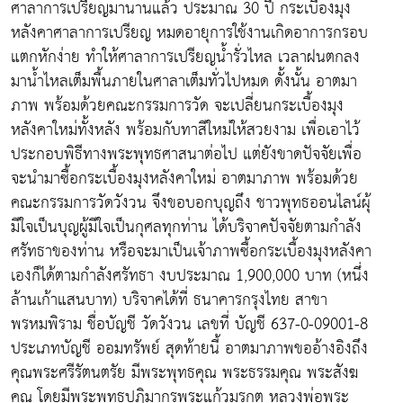
ศาลาการเปรียญมานานแล้ว ประมาณ 30 ปี กระเบื้องมุง
หลังคาศาลาการเปรียญ หมดอายุการใช้งานเกิดอาการกรอบ
แตกหักง่าย ทำให้ศาลาการเปรียญน้ำรั่วไหล เวลาฝนตกลง
มาน้ำไหลเต็มพื้นภายในศาลาเต็มทั่วไปหมด ดั้งนั้น อาตมา
ภาพ พร้อมด้วยคณะกรรมการวัด จะเปลี่ยนกระเบื้องมุง
หลังคาใหม่ทั้งหลัง พร้อมกับทาสีใหม่ให้สวยงาม เพื่อเอาไว้
ประกอบพิธีทางพระพุทธศาสนาต่อไป แต่ยังขาดปัจจัยเพื่อ
จะนำมาซื้อกระเบื้องมุงหลังคาใหม่ อาตมาภาพ พร้อมด้วย
คณะกรรมการวัดวังวน จึงขอบอกบุญถึง ชาวพุทธออนไลน์ผุ้
มีใจเป็นบุญผู้มีใจเป็นกุศลทุกท่าน ได้บริจาคปัจจัยตามกำลัง
ศรัทธาของท่าน หรือจะมาเป็นเจ้าภาพซื้อกระเบื้องมุงหลังคา
เองก็ได้ตามกำลังศรัทธา งบประมาณ 1,900,000 บาท (หนึ่ง
ล้านเก้าแสนบาท) บริจาคได้ที่ ธนาคารกรุงไทย สาขา
พรหมพิราม ชื่อบัญชี วัดวังวน เลขที่ บัญชี 637-0-09001-8
ประเภทบัญชี ออมทรัพย์ สุดท้ายนี้ อาตมาภาพขออ้างอิงถึง
คุณพระศรีรัตนตรัย มีพระพุทธคุณ พระธรรมคุณ พระสังฆ
คุณ โดยมีพระพุทธปฏิมากรพระแก้วมรกต หลวงพ่อพระ