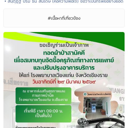
• สนฺตุฏฺฐี ปรมํ ธนํ สันโดษ (คือความพอใจ) ชื่อว่าเป็นทรัพย์อย่างยอด
#เนื้อหาที่เกี่ยวข้อง