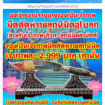
เชิญร่วมทำบุญสร้างเจดีย์(พระธาตุ)