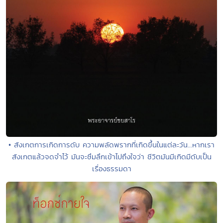
• สังเกตการเกิดการดับ ความพลัดพรากที่เกิดขึ้นในแต่ละวัน...หากเรา
สังเกตแล้วจดจำไว้ มันจะซึมลึกเข้าไปถึงใจว่า ชีวิตมันมีเกิดมีดับเป็น
เรื่องธรรมดา