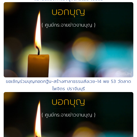
ขอเชิญร่วมบุญทอดกฐิน-สร้างศาลาธรรมสังเวช-14 พย 53 วัดลาด
ไพจิตร ปราจีนบุรี