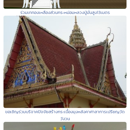
ร่วมเททองเหลืองส่วนกระหม่อมหลวงปู่มั่นสูง13เมตร
ขอเชิญร่วมบริจาคปัจจัยสร้างกระเบื้องมุงหลังคาศาลาการเปรียญวัด
วังวน