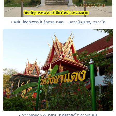
• คนไม่มีศีลก็เพราะไม่รู้จักรักษาจิต - หลวงปู่เหรียญ วรลาโภ
• วัดวังผาแดง ต.นาสวน อ.ศรีสวัสดิ์ จ.กาญจนบุรี