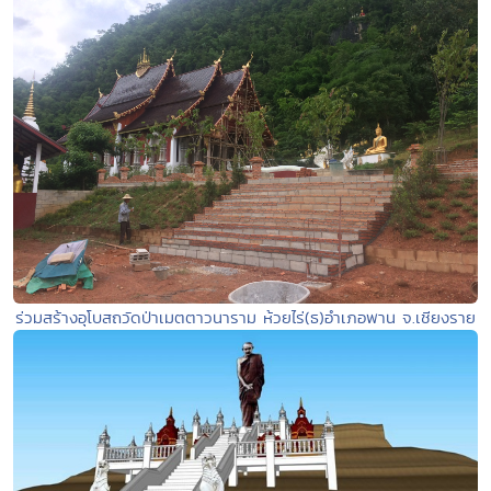
ร่วมสร้างอุโบสถวัดป่าเมตตาวนาราม ห้วยไร่(ธ)อำเภอพาน จ.เชียงราย