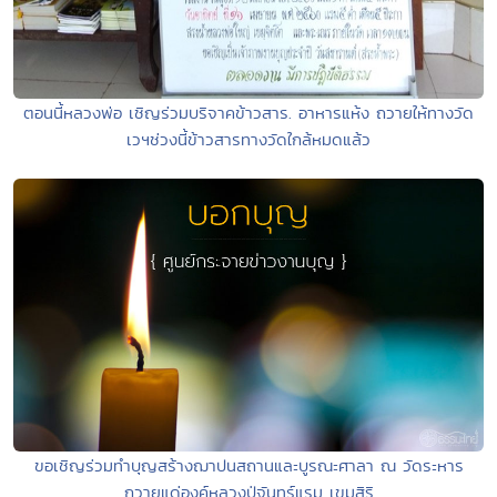
ตอนนี้หลวงพ่อ เชิญร่วมบริจาคข้าวสาร. อาหารแห้ง ถวายให้ทางวัด
เวฯช่วงนี้ข้าวสารทางวัดใกล้หมดแล้ว
ขอเชิญร่วมทำบุญสร้างฌาปนสถานและบูรณะศาลา ณ วัดระหาร
ถวายแด่องค์หลวงปู่จันทร์แรม เขมสิริ