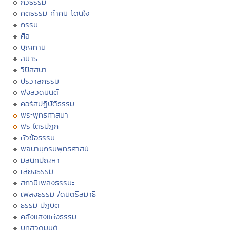
กวีธรรมะ
คติธรรม คำคม โดนใจ
กรรม
ศีล
บุญทาน
สมาธิ
วิปัสสนา
ปริวาสกรรม
ฟังสวดมนต์
คอร์สปฏิบัติธรรม
พระพุทธศาสนา
พระไตรปิฏก
หัวข้อธรรม
พจนานุกรมพุทธศาสน์
มิลินทปัญหา
เสียงธรรม
สถานีเพลงธรรมะ
เพลงธรรมะ/ดนตรีสมาธิ
ธรรมะปฏิบัติ
คลังแสงแห่งธรรม
บทสวดมนต์