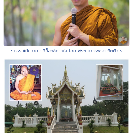
• ธรรมให้คลาย : ดีท็อกซ์กายใจ โดย พระมหาวรพรต กิตติวโร