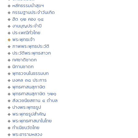
หลักธรรมนำสุขฯ
กรรมฐานประจำวันเกิด
ฮีต ๑๒ คอง ๑๔
งานบุญประจำปี
ประเพณีทั่วไทย
พระพุทธเจ้า
ภาพพระพุทธประวัติ
ประวัติพระพุทธสาวก
ทศชาติชาดก
นิทานชาดก
พุทธวจนในธรรมบท
มงคล ๓๘ ประการ
พุทธศาสนสุภาษิต
พุทธศาสนสุภาษิต ๖๒๑
สังเวชนียสถาน ๔ ตำบล
ปางพระพุทธรูป
พระพุทธรูปสำคัญ
พระพุทธศาสนาในไทย
ทำเนียบวัดไทย
พระอารามหลวง