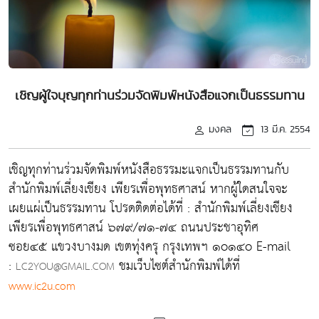
เชิญผู้ใจบุญทุกท่านร่วมจัดพิมพ์หนังสือแจกเป็นธรรมทาน
มงคล
13 มี.ค. 2554
เชิญทุกท่านร่วมจัดพิมพ์หนังสือธรรมะแจกเป็นธรรมทานกับ
สำนักพิมพ์เลี่ยงเชียง เพียรเพื่อพุทธศาสน์ หากผู้ใดสนใจจะ
เผยแผ่เป็นธรรมทาน โปรดติดต่อได้ที่ : สำนักพิมพ์เลี่ยงเชียง
เพียรเพื่อพุทธศาสน์ ๖๗๙/๗๑-๗๔ ถนนประชาอุทิศ
ซอย๔๕ แขวงบางมด เขตทุ่งครุ กรุงเทพฯ ๑o๑๔o E-mail
:
ชมเว็บไซต์สำนักพิมพ์ได้ที่
LC2YOU@GMAIL.COM
www.ic2u.com